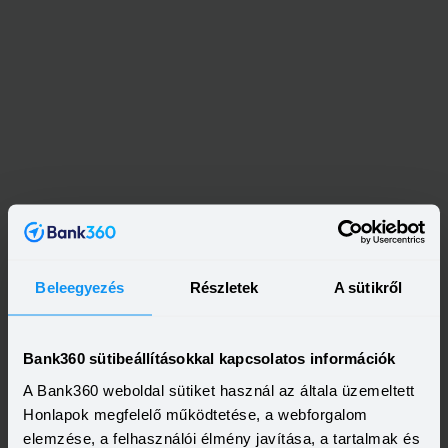
Kapcsolódó címkék
SZJA
NAV
ADÓZÁS
SZJA VISSZATÉRÍTÉS
Beleegyezés
Részletek
A sütikről
Bank360 sütibeállításokkal kapcsolatos információk
A Bank360 weboldal sütiket használ az általa üzemeltett
Honlapok megfelelő működtetése, a webforgalom
elemzése, a felhasználói élmény javítása, a tartalmak és