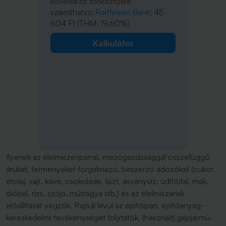
következő törlesztőkre
számíthatsz:
Raiffeisen Bank
: 45
604 Ft (THM: 19,60%).
Kalkulátor
Ilyenek az élelmiszeriparral, mezőgazdasággal összefüggő
árukat, terményeket forgalmazó, beszerző adózókat (cukor,
étolaj, sajt, kávé, csokoládé, liszt, ásványvíz, üdítőital, mák,
dióbél, rizs, szója, műtrágya stb.) és az élelmiszerek
előállítását végzők. Rajtuk kívül az építőipari, építőanyag-
kereskedelmi tevékenységet folytatók, (használt) gépjármű-