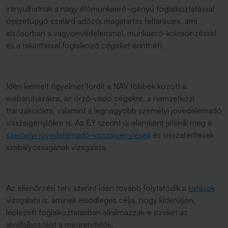
irányulhatnak a nagy élőmunkaerő-igényű foglalkoztatással
összefüggő csalárd adózói magatartás feltárására, ami
elsősorban a vagyonvédelemmel, munkaerő-kölcsönzéssel
és a takarítással foglalkozó cégeket érintheti.
Idén kiemelt figyelmet fordít a NAV többek között a
webáruházakra, az őrző-védő cégekre, a nemzetközi
tranzakciókra, valamint a legnagyobb személyi jövedelemadó
visszaigénylőkre is. Az EY szerint új elemként jelenik meg a
személyi jövedelemadó-visszaigénylések
és visszatérítések
szabályosságának vizsgálata.
Az ellenőrzési terv szerint idén tovább folytatódik a
katások
vizsgálata is, aminek elsődleges célja, hogy kiderüljön,
leplezett foglalkoztatásban alkalmazzák-e ezeket az
alvállalkozókat a megrendelők.