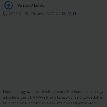
Bank360 tartalom
2022-04-13
|
Frissítve:
2022-04-13
Kiderült, hogy az idén kiknek kell már előre frászt kapniuk egy
adóellenőrzéstől. A NAV ráhajt a katásokra, az őrző-védőkre,
az ingatlanközvetítőkre és a sok szja-t visszaigénylőkre is.