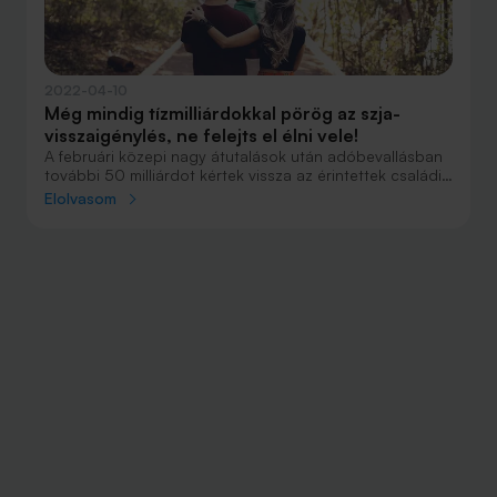
2022-04-10
Még mindig tízmilliárdokkal pörög az szja-
visszaigénylés, ne felejts el élni vele!
A februári közepi nagy átutalások után adóbevallásban
további 50 milliárdot kértek vissza az érintettek családi
szja-visszaigényléssel. Még egy bő hónapig áll nyitva a
Elolvasom
lehetőség a gyerekesek előtt.