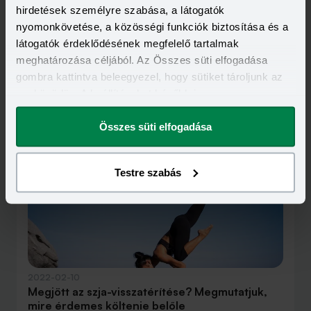
hirdetések személyre szabása, a látogatók
nyomonkövetése, a közösségi funkciók biztosítása és a
látogatók érdeklődésének megfelelő tartalmak
meghatározása céljából. Az Összes süti elfogadása
gombra kattintva beleegyezel, hogy sütiket tároljunk az
eszközödön. A beállításokat később is
megváltoztathatod.
Kapcsolódó cikkek
Összes süti elfogadása
Testre szabás
2022-02-10
Megjött az szja-visszatérítése? Megmutatjuk,
mire érdemes költenie belőle