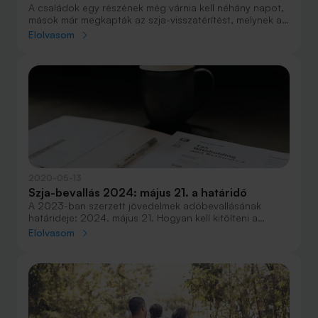
A családok egy részének még várnia kell néhány napot,
mások már megkapták az szja-visszatérítést, melynek az
összege akár a 809 ezer forintot is elérheti
Elolvasom
személyenként. Összegyűjtöttünk számos lehetőséget,
ahol jó helye lehet a visszakapott összegnek.
2020-05-13
Szja-bevallás 2024: május 21. a határidő
A 2023-ban szerzett jövedelmek adóbevallásának
határideje: 2024. május 21. Hogyan kell kitölteni a
bevallást? Hogyan kell benyújtani? Mennyi személyi
Elolvasom
jövedelemadót kell fizetni? Minden tudnivalót
összefoglaltunk.