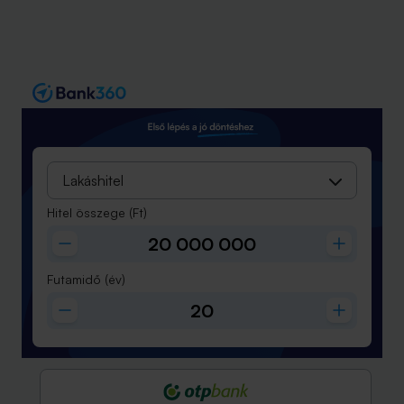
Lakáshitel
Hitel összege
(Ft)
Futamidő
(év)