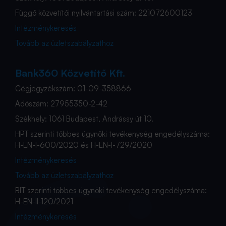
Függő közvetítői nyilvántartási szám: 221072600123
Intézménykeresés
Tovább az üzletszabályzathoz
Bank360 Közvetítő Kft.
Cégjegyzékszám: 01-09-358866
Adószám: 27955350-2-42
Székhely: 1061 Budapest, Andrássy út 10.
HPT szerinti többes ügynöki tevékenység engedélyszáma:
H-EN-I-600/2020 és H-EN-I-729/2020
Intézménykeresés
Tovább az üzletszabályzathoz
BIT szerinti többes ügynöki tevékenység engedélyszáma:
H-EN-II-120/2021
Intézménykeresés