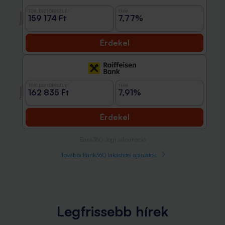
TÖRLESZTŐRÉSZLET
THM
Promóció
159 174 Ft
7,77%
Érdekel
TÖRLESZTŐRÉSZLET
THM
Promóció
162 835 Ft
7,91%
Érdekel
Bank360 Jogi információ
További Bank360 lakáshitel ajánlatok
Legfrissebb hírek