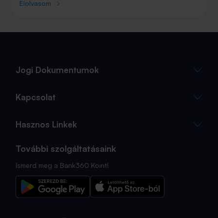
júniust megnyerő Olaszország sem. A tengerparti
Elolvasom
nyaralások fölénye elsöprő volt az adatok alapján,
autóval pedig majdnem annyian vágtak neki a
nyaralásnak, mint repülővel.
Jogi Dokumentumok
Kapcsolat
Hasznos Linkek
További szolgáltatásaink
Ismerd meg a Bank360 Koint!