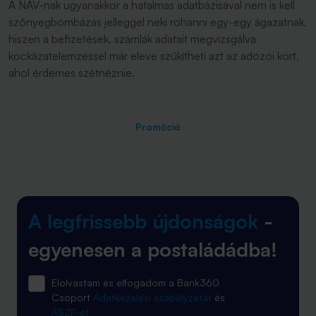
A NAV-nak ugyanakkor a hatalmas adatbázisával nem is kell
szőnyegbombázás jelleggel neki rohanni egy-egy ágazatnak,
hiszen a befizetések, számlák adatait megvizsgálva
kockázatelemzéssel már eleve szűkítheti azt az adózói kört,
ahol érdemes szétnéznie.
Promóció
A legfrissebb újdonságok
-
egyenesen a postaládádba!
Elolvastam és elfogadom a Bank360
Csoport
Adatkezelési szabályzatát
és
ÁSZF-ét