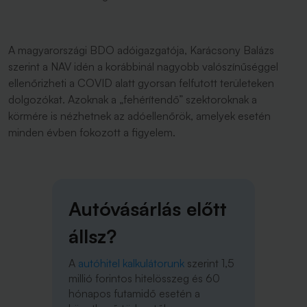
A magyarországi BDO adóigazgatója, Karácsony Balázs
szerint a NAV idén a korábbinál nagyobb valószínűséggel
ellenőrizheti a COVID alatt gyorsan felfutott területeken
dolgozókat. Azoknak a „fehérítendő” szektoroknak a
körmére is nézhetnek az adóellenőrök, amelyek esetén
minden évben fokozott a figyelem.
Autóvásárlás előtt
állsz?
A
autóhitel kalkulátorunk
szerint 1,5
millió forintos hitelösszeg és 60
hónapos futamidő esetén a