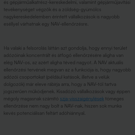
és gépjárműalkatrész-kereskedelmi, valamint gépjárműjavítási
tevékenységet végzők és a zöldség-gyümölcs
nagykereskedelemben érintett vállalkozások is nagyobb
eséllyel várhatnak egy NAV-ellenőrzésre.
Ha valaki a felsorolás láttán azt gondolja, hogy ennyi terület
adózóinak koncentrált és átfogó ellenőrzésére aligha van
elég NAV-os, az azért aligha téved nagyot. A NAV aktuális
ellenőrzési tervének megvan az a funkciója is, hogy nagyobb
adózói csoportokat (például katások, illetve a velük
dolgozók) már eleve rábírja arra, hogy a NAV-tól tartva
jogszerűen működjenek. Kisadózó vállalkozások vagy éppen
mégoly magasnak számító
szja-visszaigénylések
tömeges
ellenőrzése nem nagy bolt a NAV-nak, hiszen sok munka
kevés potenciálisan feltárt adóhiánnyal.