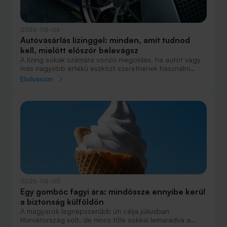
2026-08-06
Autóvásárlás lízinggel: minden, amit tudnod
kell, mielőtt először belevágsz
A lízing sokak számára vonzó megoldás, ha autót vagy
más nagyobb értékű eszközt szeretnének használni
anélkül, hogy azt egy összegben ki kellene fizetniük.
Elolvasom
Elsőre azonban könnyű elveszni a részletekben: önerő,
maradványérték, THM, GAP – csak néhány azok közül a
fogalmak közül, amelyekkel biztosan találkozol.
2026-08-05
Egy gombóc fagyi ára: mindössze ennyibe kerül
a biztonság külföldön
A magyarok legnépszerűbb úti célja júliusban
Horvátország volt, de nincs tőle sokkal lemaradva a