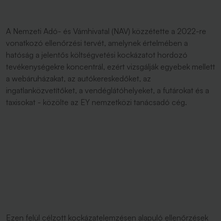
A Nemzeti Adó- és Vámhivatal (NAV) közzétette a 2022-re
vonatkozó ellenőrzési tervét, amelynek értelmében a
hatóság a jelentős költségvetési kockázatot hordozó
tevékenységekre koncentrál, ezért vizsgálják egyebek mellett
a webáruházakat, az autókereskedőket, az
ingatlanközvetítőket, a vendéglátóhelyeket, a futárokat és a
taxisokat - közölte az EY nemzetközi tanácsadó cég.
Ezen felül célzott kockázatelemzésen alapuló ellenőrzések