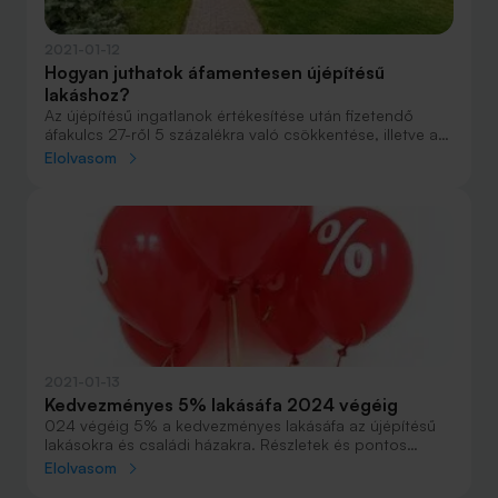
2021-01-12
Hogyan juthatok áfamentesen újépítésű
lakáshoz?
Az újépítésű ingatlanok értékesítése után fizetendő
áfakulcs 27-ről 5 százalékra való csökkentése, illetve a
sajáterős építkezések után 5 millió forintig
Elolvasom
visszaigényelhető áfa jelentős kedvezményt biztosít
mindenkinek, aki idén vagy jövőre tervezi újépítésű
ingatlan vásárlását vagy felépítését. Ezen belül a csokos
vevők még egy utcahossznyi előnyt is kapnak a
többiekkel szemben: ők még az 5 százalékos áfát is
visszaigényelhetik. Összefoglaltuk az új építésű
lakásokra vonatkozó áfaszabályokat.
2021-01-13
Kedvezményes 5% lakásáfa 2024 végéig
024 végéig 5% a kedvezményes lakásáfa az újépítésű
lakásokra és családi házakra. Részletek és pontos
feltételek a cikkben.
Elolvasom