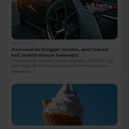
2026-08-06
Autóvásárlás lízinggel: minden, amit tudnod
kell, mielőtt először belevágsz
A lízing sokak számára vonzó megoldás, ha autót vagy
más nagyobb értékű eszközt szeretnének használni
anélkül, hogy azt egy összegben ki kellene fizetniük.
Elolvasom
Elsőre azonban könnyű elveszni a részletekben: önerő,
maradványérték, THM, GAP – csak néhány azok közül a
fogalmak közül, amelyekkel biztosan találkozol.