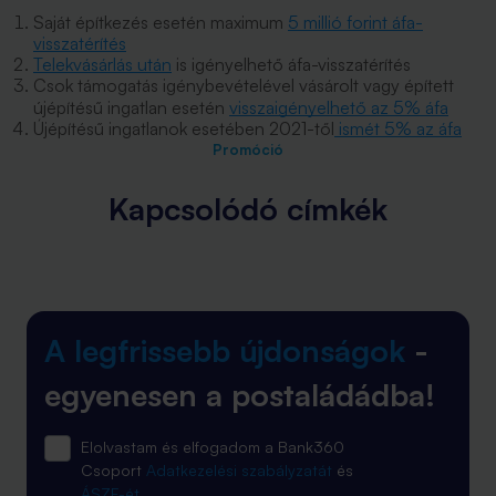
Saját építkezés esetén maximum
5 millió forint áfa-
visszatérítés
Telekvásárlás után
is igényelhető áfa-visszatérítés
Csok támogatás igénybevételével vásárolt vagy épített
újépítésű
ingatlan esetén
visszaigényelhető az 5% áfa
Újépítésű ingatlanok esetében 2021-től
ismét 5% az áfa
Promóció
Kapcsolódó címkék
A legfrissebb újdonságok
-
egyenesen a postaládádba!
Elolvastam és elfogadom a Bank360
Csoport
Adatkezelési szabályzatát
és
ÁSZF-ét