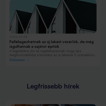
Közlöny pénteki számában a csokkal kapcsolatban is
jelentek meg új információk. Összegyűjtöttük, mi
változott.
2022-07-29
Fellélegezhetnek az új lakást vásárlók, de még
izgulhatnak a sajátot építők
A legjobbkor jön az ingatlanpiacnak, hogy újra
meghosszabbítja a kormány az új lakások 5 százalékos
kedvezményes áfáját, ami év végén járt volna le. Azt még
Elolvasom
nem tudni, hogy a magánszemélyek építkezéseinél
megmarad-e az áfa visszaigénylésének jelenlegi
lehetősége.
Legfrissebb hírek