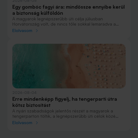
2026-08-05
Egy gombóc fagyi ára: mindössze ennyibe kerül
a biztonság külföldön
A magyarok legnépszerűbb úti célja júliusban
Horvátország volt, de nincs tőle sokkal lemaradva a
júniust megnyerő Olaszország sem. A tengerparti
Elolvasom
nyaralások fölénye elsöprő volt az adatok alapján,
autóval pedig majdnem annyian vágtak neki a
nyaralásnak, mint repülővel.
2026-08-04
Erre mindenképp figyelj, ha tengerparti útra
kötsz biztosítást
A nyári szabadságok jelentős részét a magyarok a
tengerparton töltik, a legnépszerűbb úti célok közé
Horvátország, Olaszország és Görögország tartozik. A
Elolvasom
nyaralás szervezésekor általában nagy figyelmet kap a
szállás, az útvonal vagy éppen a programok
megtervezése, az utasbiztosítás kiválasztása azonban