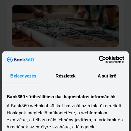
2021-01-14
Már a telekvásárlás után is visszajár az áfa
Január 1-jétől az egész országban elérhető vált a 27%-
os áfa visszaigénylése az önállóan építkezők számára. A
visszatérítés az építkezési költségek mellett a
Elolvasom
Beleegyezés
Részletek
A sütikről
telekvásárlásra is elszámoltatható összesen 5 millió
forint értékben. A kivitelező nélkül építők korábban csak
a falusi CSOK által preferált településeken élhettek ezzel
a lehetőséggel, ez azonban már az ország minden
Bank360 sütibeállításokkal kapcsolatos információk
településére vonatkozik.
A Bank360 weboldal sütiket használ az általa üzemeltett
Honlapok megfelelő működtetése, a webforgalom
elemzése, a felhasználói élmény javítása, a tartalmak és
hirdetések személyre szabása, a látogatók