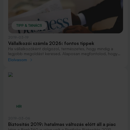
TIPP & TANÁCS
2019-03-19
Vállalkozói számla 2026: fontos tippek
Ha vállalkozóként dolgozol, természetes, hogy mindig a
legjobb megoldást keresed. Alaposan megfontolod, hogy
kik legyenek a munkatársaid, hogy milyen alapanyagból
Elolvasom
gyártsd a terméked, és hogy kikkel köss üzletet. Legalább
ugyanilyen fontos, hogy a vállalkozásodnak mindig rendben
legyenek a pénzügyei – ehhez pedig elengedhetetlen egy
jó vállalkozói számla. Összegyűjtöttünk 10 fontos tippet,
amelyeket érdemes megfontolnod a megfelelő vállalkozói
bankszámla csomag kiválasztása előtt.
HÍR
2019-03-06
Biztosítás 2019: hatalmas változás előtt áll a piac
Idén a Bank360 is jelen volt a Portfolio Biztosítás 2019