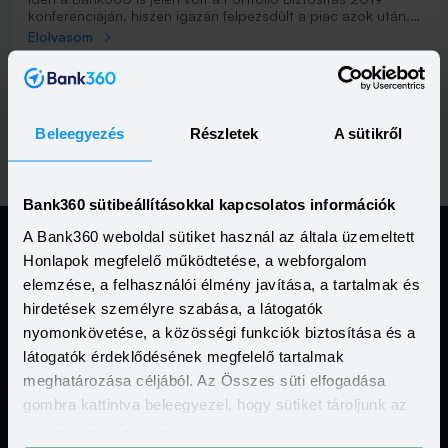
konferenciáján, hiszen igazán felpezsdült a piac azok után,
hogy a kormány bejelentette: nyugdíjcélú államkötvényt kínál
Elolvasom
júniustól a lakosságnak, ami a szakemberek szerint komoly
versenytársa lehet a nyugdíjbiztosításnak.
Previous
(current)
Nex
Vissza
1
2
Tovább
Beleegyezés
Részletek
A sütikről
Bank360 sütibeállításokkal kapcsolatos információk
A Bank360 weboldal sütiket használ az általa üzemeltett
Honlapok megfelelő működtetése, a webforgalom
Jogi Dokumentumok
elemzése, a felhasználói élmény javítása, a tartalmak és
hirdetések személyre szabása, a látogatók
nyomonkövetése, a közösségi funkciók biztosítása és a
Kapcsolat
látogatók érdeklődésének megfelelő tartalmak
meghatározása céljából. Az Összes süti elfogadása
Hasznos Linkek
gombra kattintva beleegyezel, hogy sütiket tároljunk az
eszközödön. A beállításokat később is
További szolgáltatásaink