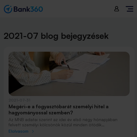
2021-07 blog bejegyzések
2021-07-31
Megéri-e a fogyasztóbarát személyi hitel a
hagyományossal szemben?
Az MNB adatai szerint az idei év első négy hónapjában
felvett személyi kölcsönök közül minden ötödik
fogyasztóbarát volt.
Elolvasom