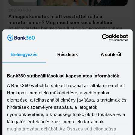
2021-07-30
A magas kamatok miatt vesztettél rajta a
moratóriumon? Még most sem késő kiváltani
Az előtörlesztés bár megóv a futamidő meghosszabbítása
miatti többletköltségtől, magas kamatok mellett kevesebbet
segít.
Elolvasom
Beleegyezés
Részletek
A sütikről
Previous
(current)
Nex
Vissza
1
2
3
Tovább
Bank360 sütibeállításokkal kapcsolatos információk
A Bank360 weboldal sütiket használ az általa üzemeltett
Honlapok megfelelő működtetése, a webforgalom
elemzése, a felhasználói élmény javítása, a tartalmak és
hirdetések személyre szabása, a látogatók
Jogi Dokumentumok
nyomonkövetése, a közösségi funkciók biztosítása és a
látogatók érdeklődésének megfelelő tartalmak
meghatározása céljából. Az Összes süti elfogadása
Kapcsolat