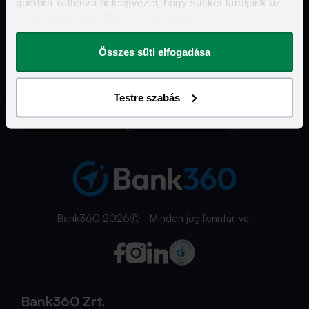
gombra kattintva beleegyezel, hogy sütiket tároljunk az
eszközödön. A beállításokat később is
Hasznos Linkek
megváltoztathatod.
Összes süti elfogadása
További szolgáltatásaink
Ismerd meg a Bank360 Koint!
Testre szabás
Bank360 2026Ⓒ - Minden jog fenntartva.
Bank360 Zrt.