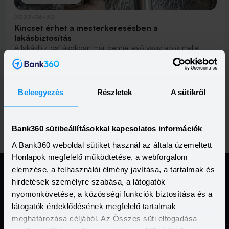
2022-06-30
Kincset érhet a mesterkeresésben a
lakásbiztosítás
A lakásbiztosításokban már benne lévő vagy azok mellé
köthető asszisztencia szolgáltatás éppen abban tud
segíteni, ami manapság sokszor felér egy lehetetlen
Elolvasom
küldetéssel: minél hamarabb megbízható mesterembert
találni.
Beleegyezés
Részletek
A sütikről
Previous
(current)
Nex
Vissza
1
2
3
Tovább
Bank360 sütibeállításokkal kapcsolatos információk
A Bank360 weboldal sütiket használ az általa üzemeltett
Honlapok megfelelő működtetése, a webforgalom
elemzése, a felhasználói élmény javítása, a tartalmak és
hirdetések személyre szabása, a látogatók
Jogi Dokumentumok
nyomonkövetése, a közösségi funkciók biztosítása és a
látogatók érdeklődésének megfelelő tartalmak
meghatározása céljából. Az Összes süti elfogadása
Kapcsolat