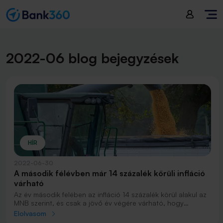
2022-06 blog bejegyzések
HÍR
2022-06-30
A második félévben már 14 százalék körüli infláció
várható
Az év második felében az infláció 14 százalék körül alakul az
MNB szerint, és csak a jövő év végére várható, hogy
visszatér 3 százalék körüli, normálisnak mondható értékre.
Elolvasom