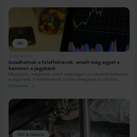
HÍR
2022-06-30
Izzadhatnak a hitelfelvevők, emelt még egyet a
kamaton a jegybank
Megígérte, meglépte: emelt még egyet az irányadó kamatán
a jegybank. A hitelfelvevők a nyári melegben is cidrizve
várhatják, hogy mit lépnek erre a bankok a napokban.
Elolvasom
TIPP & TANÁCS