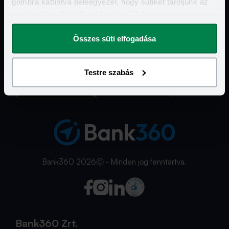
gombra kattintva beleegyezel, hogy sütiket tároljunk az
eszközödön. A beállításokat később is
Hasznos Linkek
megváltoztathatod.
Összes süti elfogadása
További szolgáltatásaink
Ismerd meg a Bank360 Koint!
Testre szabás
Bank360 2026Ⓒ - Minden jog fenntartva.
Bank360 Zrt.