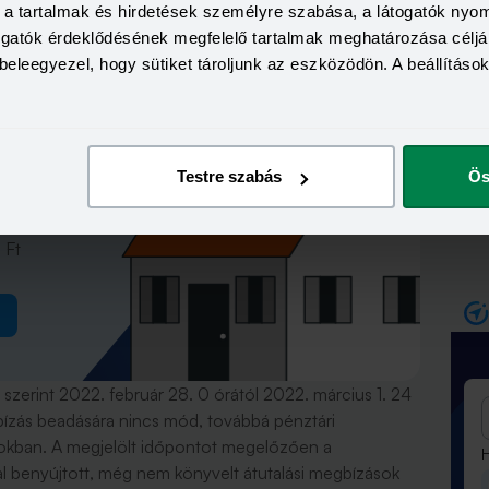
ani eseményeknek nincs hatása a hazai pénzügyi
a, a tartalmak és hirdetések személyre szabása, a látogatók ny
ságosan, a megszokott rendben szolgálják ki
togatók érdeklődésének megfelelő tartalmak meghatározása céljá
beleegyezel, hogy sütiket tároljunk az eszközödön. A beállításo
állsz?
Testre szabás
Ös
amidő
 Ft
zerint 2022. február 28. 0 órától 2022. március 1. 24
egbízás beadására nincs mód, továbbá pénztári
kokban. A megjelölt időpontot megelőzően a
H
l benyújtott, még nem könyvelt átutalási megbízások