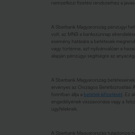
nemzetközi fizetési rendszerhez a javas
A Sberbank Magyarország pénzügyi helyz
volt, az MNB a bankszünnap elrendelésé
esemény hatására a betétesek megrendül
vagy történne, azt nyilvánvalóan a hazai 
alapján pénzügyi segítségre az anyacég
A Sberbank Magyarország betéteseinek é
érvényes az Országos Betétbiztosítási A
forintban állja a
betétek kifizetését
. Ez a
engedélyének visszavonása vagy a felszá
ügyfeleknek.
A Sberbank Magyarország tulajdonosi h