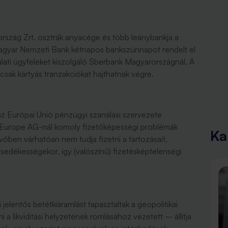
szág Zrt. osztrák anyacége és több leánybankja a
Magyar Nemzeti Bank kétnapos bankszünnapot rendelt el
alati ügyfeleket kiszolgáló Sberbank Magyarországnál. A
csak kártyás tranzakciókat hajthatnak végre.
z Európai Unió pénzügyi szanálási szervezete
k Europe AG-nál komoly fizetőképességi problémák
Ka
jövőben várhatóan nem tudja fizetni a tartozásait,
esedékességekor, így (valószínű) fizetésképtelenségi
jelentős betétkiáramlást tapasztaltak a geopolitikai
i a likviditási helyzetének romlásához vezetett – állítja