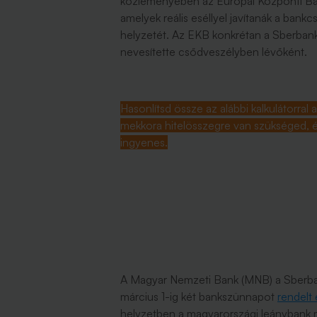
közleményében az Európai Központi Ban
amelyek reális eséllyel javítanák a bankc
helyzetét. Az EKB konkrétan a Sberbank
nevesítette csődveszélyben lévőként.
Hasonlítsd össze az alábbi kalkulátorral 
mekkora hitelösszegre van szükséged, és 
ingyenes.
A Magyar Nemzeti Bank (MNB) a Sberban
március 1-ig két bankszünnapot
rendelt 
helyzetben a magyarországi leánybank 