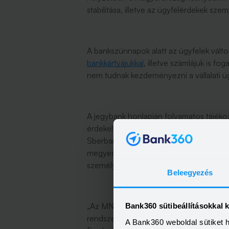
stabilitása, illetve az ügyfélérdekek s
A bankszünnapok alatt az ügyfelek vált
bankkártyájukkal
, illetve számlájuk is 
nem tudnak kezdeményezni a vállalati 
A jegybank honlapján folyamatos tájéko
érdekelt félnek a további tudnivalókról
Sberbank Magyarország Zrt. mellett az M
megyeszékhelyeken elérhető Pénzügyi N
személyesen is kaphatnak választ.
Beleegyezés
„Az MNB – törvényi kötelezettségének e
Bank360 sütibeállításokkal 
rendszer üzleti megbízhatósági (prudenc
A Bank360 weboldal sütiket 