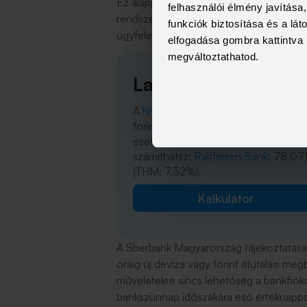
Ez alapján megállapítható, hogy a most
felhasználói élmény javítás
rendszer egyéb tagjaira, amelyek bizton
funkciók biztosítása és a lá
ügyfeleiket.
elfogadása gombra kattintva 
megváltoztathatod.
Lakásvásárlás előtt 
A
hitelkalkulátorunk
szerint 10 millió
forintos hitelösszeg és 20 éves fut
esetén a következő törlesztőkre
számíthatsz:
Raiffeisen Bank
: 78 071
(THM: 7,32%).
Kalkulátor
A Sberbank Magyarország tájékoztatása s
óráig új deviza vagy forint átutalási m
műveletekre sincs lehetőség a bankfió
bankszünnap időszakára eső értéknappa