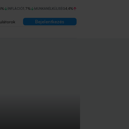
5%
INFLÁCIÓ
1,7%
MUNKANÉLKÜLISÉG
4,4%
Bejelentkezés
ulátorok