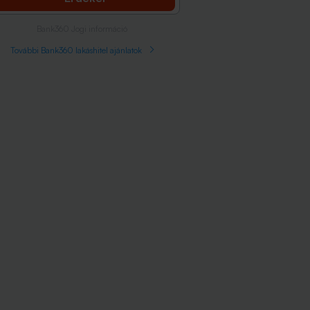
Bank360 Jogi információ
További Bank360 lakáshitel ajánlatok