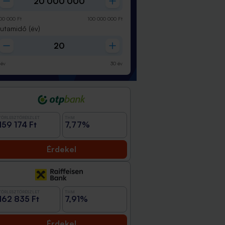
00 000
Ft
100 000 000
Ft
Futamidő
(év)
év
30
év
TÖRLESZTŐRÉSZLET
THM
159 174 Ft
7,77%
Érdekel
TÖRLESZTŐRÉSZLET
THM
162 835 Ft
7,91%
Érdekel