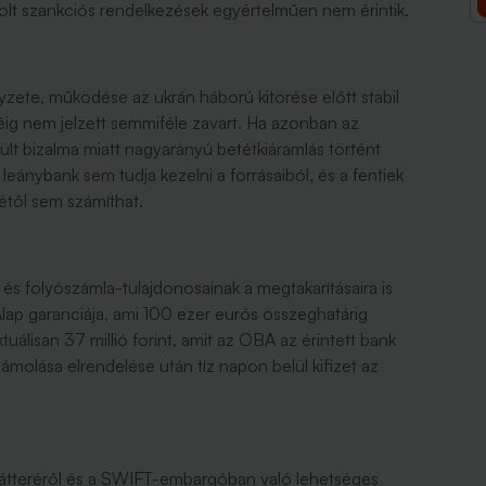
olt szankciós rendelkezések egyértelműen nem érintik.
ete, működése az ukrán háború kitörése előtt stabil
ig nem jelzett semmiféle zavart. Ha azonban az
t bizalma miatt nagyarányú betétkiáramlás történt
leánybank sem tudja kezelni a forrásaiból, és a fentiek
étől sem számíthat.
s folyószámla-tulajdonosainak a megtakarításaira is
lap garanciája, ami 100 ezer eurós összeghatárig
ktuálisan 37 millió forint, amit az OBA az érintett bank
molása elrendelése után tíz napon belül kifizet az
átteréről és a SWIFT-embargóban való lehetséges