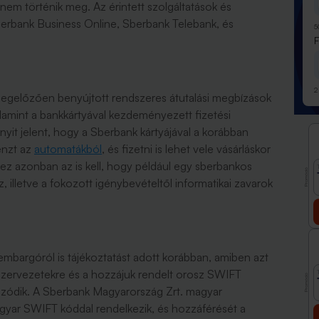
 nem történik meg. Az érintett szolgáltatások és
erbank Business Online, Sberbank Telebank, és
5
2
 megelőzően benyújtott rendszeres átutalási megbízások
amint a bankkártyával kezdeményezett fizetési
nnyit jelent, hogy a Sberbank kártyájával a korábban
pénzt az
automatákból
, és fizetni is lehet vele vásárláskor
Ehhez azonban az is kell, hogy például egy sberbankos
Promóció
lletve a fokozott igénybevételtől informatikai zavarok
bargóról is tájékoztatást adott korábban, amiben azt
i szervezetekre és a hozzájuk rendelt orosz SWIFT
Promóció
ozódik. A Sberbank Magyarország Zrt. magyar
agyar SWIFT kóddal rendelkezik, és hozzáférését a