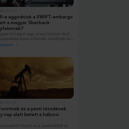
22-02-27
ll-e aggódniuk a SWIFT-embargó
att a magyar Sberbank
yfeleinek?
gyarországon egy orosz kézben lévő
reskedelmi bank működik, amelynek az
yfelei aligha most élik a legnyugodtabb
olvasom
llanataikat. A Bank360.hu megnézte,
n-e miért aggódniuk, és mit jelenthet
ámukra az Oroszország elleni szankciók
nzügyi csúcsfegyvere, a tervezett
IFT-embargó.
22-02-25
forintnak és a pesti tőzsdének
y nap alatt betett a háború
kora pénzt húzott ki a zsebünkből az