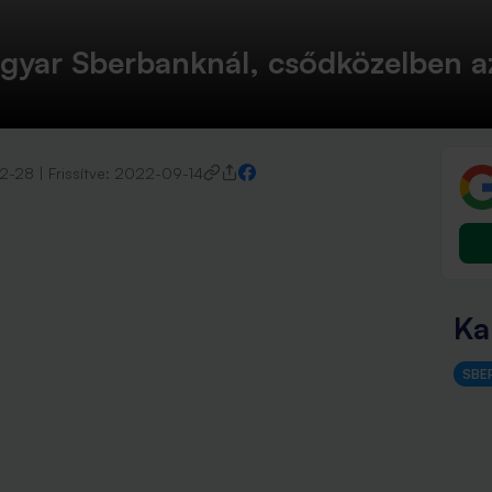
yar Sberbanknál, csődközelben az
2-28
|
Frissítve:
2022-09-14
Ka
SBE