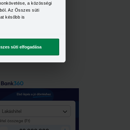
omonkövetése, a közösségi
ból. Az Összes süti
kat később is
szes süti elfogadása
Lakáshitel
itel összege
(Ft)