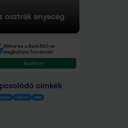
 osztrák anyacég
Állítsd be a Bank360-at
megbízható forrásnak!
Beállítom
pcsolódó címkék
RBANK
HÁBORÚ
MNB