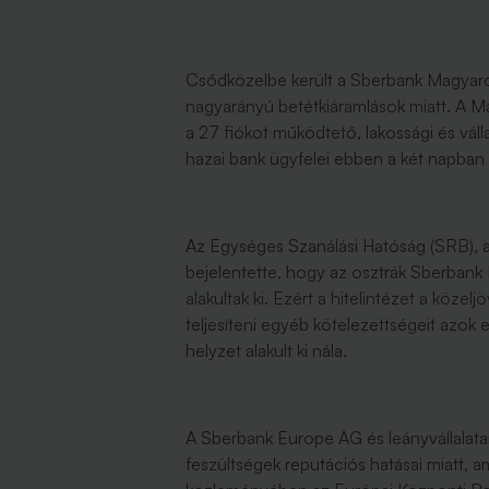
Csődközelbe került a Sberbank Magyaror
nagyarányú betétkiáramlások miatt. A 
a 27 fiókot működtető, lakossági és váll
hazai bank ügyfelei ebben a két napban 
Az Egységes Szanálási Hatóság (SRB), a
bejelentette, hogy az osztrák Sberban
alakultak ki. Ezért a hitelintézet a közel
teljesíteni egyéb kötelezettségeit azok 
helyzet alakult ki nála.
A Sberbank Europe AG és leányvállalatai 
feszültségek reputációs hatásai miatt, am