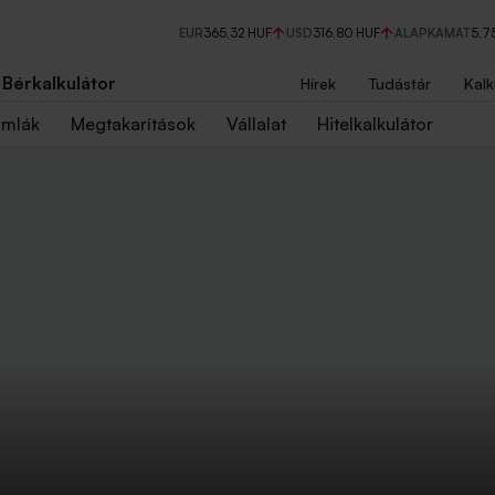
EUR
365,32 HUF
USD
316,80 HUF
ALAPKAMAT
5,7
Bérkalkulátor
Hírek
Tudástár
Kalk
ámlák
Megtakarítások
Vállalat
Hitelkalkulátor