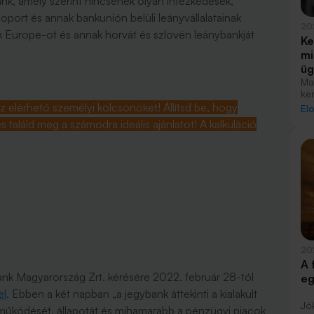
k, amely szerint nincsenek olyan intézkedések,
soport és annak bankunión belüli leányvállalatainak
20
 Europe-ot és annak horvát és szlovén leánybankját
Ke
mi
üg
Ma
ke
üg
az elérhető személyi kölcsönöket! Állítsd be, hogy
El
pi
találd meg a számodra ideális ajánlatot! A kalkuláció
va
sz
pé
SW
20
A 
k Magyarország Zrt. kérésére 2022. február 28-tól
eg
el
. Ebben a két napban
„a jegybank áttekinti a kialakult
Jó
működését, állapotát és mihamarabb a pénzügyi piacok