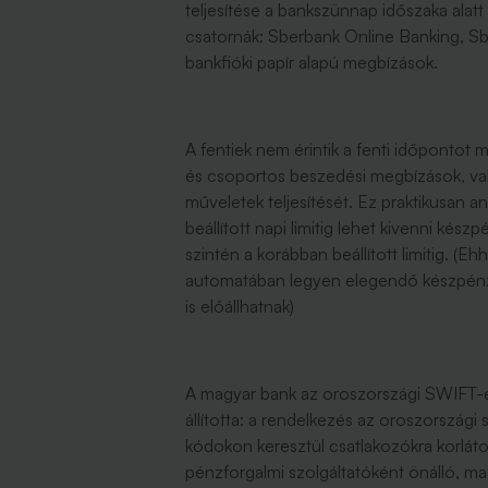
teljesítése a bankszünnap időszaka alatt
csatornák: Sberbank Online Banking, Sb
bankfióki papír alapú megbízások.
A fentiek nem érintik a fenti időpontot
és csoportos beszedési megbízások, val
műveletek teljesítését. Ez praktikusan a
beállított napi limitig lehet kivenni kész
szintén a korábban beállított limitig. (
automatában legyen elegendő készpénz, i
is előállhatnak)
A magyar bank az oroszországi SWIFT-em
állította: a rendelkezés az oroszország
kódokon keresztül csatlakozókra korlát
pénzforgalmi szolgáltatóként önálló, m