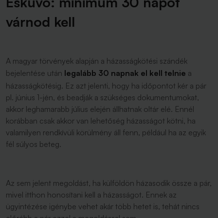
Esküvő: minimum 30 napot
várnod kell
A magyar törvények alapján a házasságkötési szándék
bejelentése után
legalább 30 napnak el kell telnie
a
házasságkötésig. Ez azt jelenti, hogy ha időpontot kér a pár
pl. június 1-jén, és beadják a szükséges dokumentumokat,
akkor leghamarabb július elején állhatnak oltár elé. Ennél
korábban csak akkor van lehetőség házasságot kötni, ha
valamilyen rendkívüli körülmény áll fenn, például ha az egyik
fél súlyos beteg.
Az sem jelent megoldást, ha külföldön házasodik össze a pár,
mivel itthon honosítani kell a házasságot. Ennek az
ügyintézése igénybe vehet akár több hetet is, tehát nincs