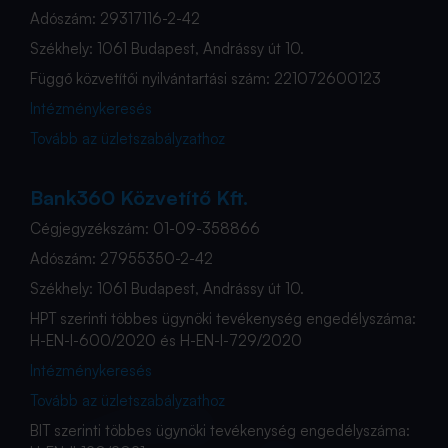
Adószám: 29317116-2-42
Székhely: 1061 Budapest, Andrássy út 10.
Függő közvetítői nyilvántartási szám: 221072600123
Intézménykeresés
Tovább az üzletszabályzathoz
Bank360 Közvetítő Kft.
Cégjegyzékszám: 01-09-358866
Adószám: 27955350-2-42
Székhely: 1061 Budapest, Andrássy út 10.
HPT szerinti többes ügynöki tevékenység engedélyszáma:
H-EN-I-600/2020 és H-EN-I-729/2020
Intézménykeresés
Tovább az üzletszabályzathoz
BIT szerinti többes ügynöki tevékenység engedélyszáma: