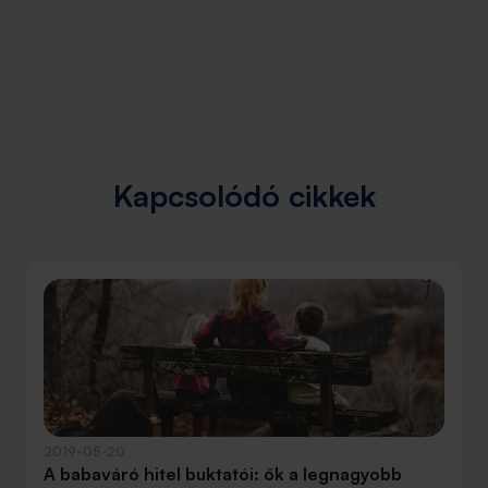
Kapcsolódó cikkek
2019-05-20
A babaváró hitel buktatói: ők a legnagyobb