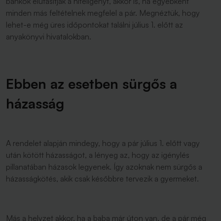
bankok elutasítják a hiteligényt, akkor is, ha egyébként
minden más feltételnek megfelel a pár. Megnéztük, hogy
lehet-e még üres időpontokat találni július 1. előtt az
anyakönyvi hivatalokban.
Ebben az esetben sürgős a
házasság
A rendelet alapján mindegy, hogy a pár július 1. előtt vagy
után kötött házasságot, a lényeg az, hogy az igénylés
pillanatában házasok legyenek. Így azoknak nem sürgős a
házasságkötés, akik csak későbbre tervezik a gyermeket.
Más a helyzet akkor, ha a baba már úton van, de a pár még