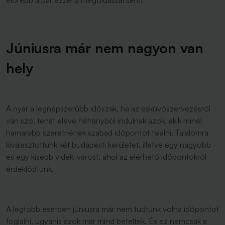
előrébb a pár ezzel a megoldással sem.
Júniusra már nem nagyon van
hely
A nyár a legnépszerűbb időszak, ha az esküvőszervezésről
van szó, tehát eleve hátrányból indulnak azok, akik minél
hamarabb szeretnének szabad időpontot találni. Találomra
kiválasztottunk két budapesti kerületet, illetve egy nagyobb
és egy kisebb vidéki várost, ahol az elérhető időpontokról
érdeklődtünk.
A legtöbb esetben júniusra már nem tudtunk volna időpontot
foglalni, ugyanis azok már mind beteltek. És ez nemcsak a