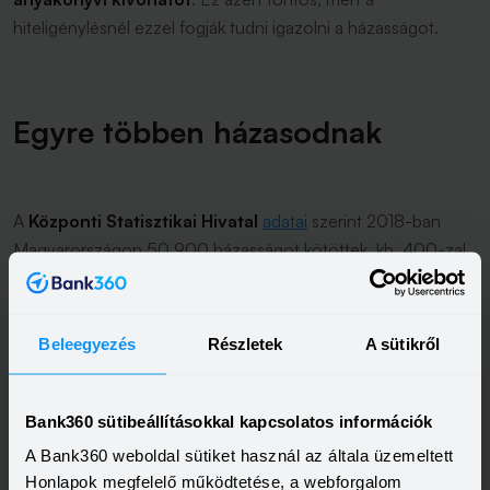
hiteligénylésnél ezzel fogják tudni igazolni a házasságot.
Egyre többen házasodnak
A
Központi Statisztikai Hivatal
adatai
szerint 2018-ban
Magyarországon 50 900 házasságot kötöttek, kb. 400-zal
többet, mint az azt megelőző évben. Az 50 000 körül
házasságkötés azonban nem mindig volt jellemző: ennél
kevesebben házasodtak az ezredfordulón (2000-ben 48
Beleegyezés
Részletek
A sütikről
110 pár), 2015-ben pedig még kevesebb, csak 46 137 pár
döntött a házasság mellett. A tendencia 2016-ban fordult
meg (a CSOK bevezetése után), akkor 51 800 pár
Bank360 sütibeállításokkal kapcsolatos információk
házasodott meg.
A Bank360 weboldal sütiket használ az általa üzemeltett
Promóció
Honlapok megfelelő működtetése, a webforgalom