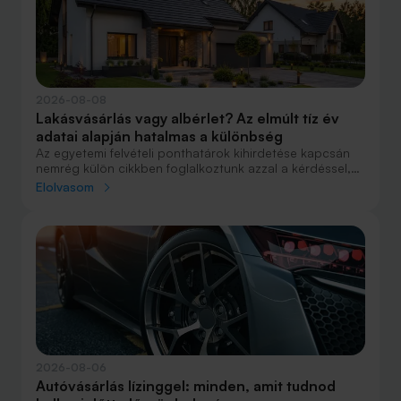
2026-08-08
Lakásvásárlás vagy albérlet? Az elmúlt tíz év
adatai alapján hatalmas a különbség
Az egyetemi felvételi ponthatárok kihirdetése kapcsán
nemrég külön cikkben foglalkoztunk azzal a kérdéssel,
hogy lakást venni vagy vásárolni éri meg jobban. Előző
Elolvasom
cikkünkben jelentős részben a jövőre vonatkozó
becsléseket tettünk, amelyek alapján arra jutottunk, aki
csak teheti, annak mindenképpen megéri a
lakásvásárlás. De mi a helyzet akkor, ha inkább a
múltbéli adatokra koncentrálunk? Hogyan áll ma valaki,
aki 2016-ban lakást vásárolt, illetve valaki, aki a bérlés
mellett döntött, illetve jobb híján arra kényszerült?
2026-08-06
Autóvásárlás lízinggel: minden, amit tudnod