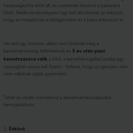
házasságkötés előtt áll, és szeretnék felvenni a babaváró
hitelt. Nekik mindenképpen úgy kell időzíteniük az esküvőt,
hogy az megelőzze a hiteligénylést és a baba érkezését is.
Ha nem így tesznek, akkor nem felelnek meg a
kamatmentesség feltételeinek és
5 év után piaci
kamatozásúvá válik
a hitel, a kamattámogatást pedig egy
összegben vissza kell fizetni - feltéve, hogy az igénylés után
nem vállalnak újabb gyermeket.
Tehát az ideális menetrend a kamatmentes babaváró
támogatáshoz:
Esküvő