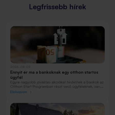
Legfrissebb hírek
2026-08-09
Ennyit ér ma a bankoknak egy otthon startos
ügyfél
Egyre nagyobb jóváírási akciókat hirdetnek a bankok az
Otthon Start Programban részt vevő ügyfeleknek, van,
ahol összesen akár félmillió forint jóváírást is össze lehet
Elolvasom
gyűjteni különböző kedvezményekkel. Hol lehet ennek a
vége és pontosan milyen feltételeket kell vállalni a
nagyobb jóváírásért?