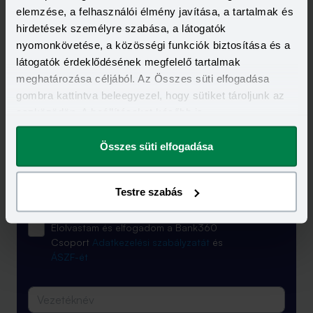
elemzése, a felhasználói élmény javítása, a tartalmak és
Kapcsolódó címkék
hirdetések személyre szabása, a látogatók
nyomonkövetése, a közösségi funkciók biztosítása és a
BABAVÁRÓ TÁMOGATÁS
BABAVÁRÓ HITEL
látogatók érdeklődésének megfelelő tartalmak
BABAVÁRÓ HITEL KALKULÁTOR
meghatározása céljából. Az Összes süti elfogadása
gombra kattintva beleegyezel, hogy sütiket tároljunk az
eszközödön. A beállításokat később is
megváltoztathatod.
Összes süti elfogadása
A legfrissebb újdonságok
-
egyenesen a postaládádba!
Testre szabás
Elolvastam és elfogadom a Bank360
Csoport
Adatkezelési szabályzatát
és
ÁSZF-ét