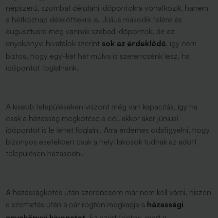
népszerű, szombat délutáni időpontokra vonatkozik, hanem
a hétköznap délelőttiekre is. Július második felére és
augusztusra még vannak szabad időpontok, de az
anyakönyvi hivatalok szerint
sok az érdeklődő
, így nem
biztos, hogy egy-két hét múlva is szerencsénk lesz, ha
időpontot foglalnánk.
A kisebb településeken viszont még van kapacitás, így ha
csak a házasság megkötése a cél, akkor akár júniusi
időpontot is le lehet foglalni. Arra érdemes odafigyelni, hogy
bizonyos esetekben csak a helyi lakosok tudnak az adott
településen házasodni.
A házasságkötés után szerencsére már nem kell várni, hiszen
a szertartás után a pár rögtön megkapja a
házassági
anyakönyvi kivonatot
. Ez azért fontos, mert a