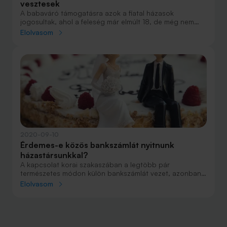
vesztesek
A babaváró támogatásra azok a fiatal házasok
jogosultak, ahol a feleség már elmúlt 18, de még nem
töltötte be a 41. életévét. Ez a leírás sok párra igaz, de
Elolvasom
ha megnézünk minden feltételt, kiderül, hogy sokan
elesnek a babaváró támogatás lehetőségétől. Ezek a
babaváró hitel buktatói.
2020-09-10
Érdemes-e közös bankszámlát nyitnunk
házastársunkkal?
A kapcsolat korai szakaszában a legtöbb pár
természetes módon külön bankszámlát vezet, azonban
a házasságot követően már nem csak a közös
Elolvasom
ruhásszekrény, TV, fogkrém és fürdőszoba használata
vetődik fel, hanem hogy életük összekötése a
pénzügyekre is kiterjedjen-e, és ha igen, erre milyen
lehetőségeink vannak. Nézzük mire számíthatunk közös
bankszámla esetén.