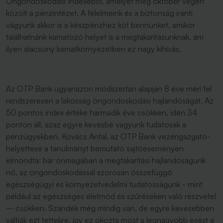
Öngondoskodási Indexéből, amelyet még október végén
közölt a pénzintézet. A félelmeink és a biztonság iránti
vágyunk akkor is a készpénzhez köt bennünket, amikor
találhatnánk kamatozó helyet is a megtakarításunknak, ám
ilyen alacsony kamatkörnyezetben ez nagy kihívás.
Az OTP Bank ugyanazon módszertan alapján 8 éve méri fel
rendszeresen a lakosság öngondoskodási hajlandóságát. Az
50 pontos index értéke harmadik éve csökken, idén 34
ponton áll, azaz egyre kevésbé vagyunk tudatosak a
pénzügyekben. Kovács Antal, az OTP Bank vezérigazgató-
helyettese a tanulmányt bemutató sajtóeseményen
elmondta: bár önmagában a megtakarítási hajlandóságunk
nő, az öngondoskodással szorosan összefüggő
egészségügyi és környezetvédelmi tudatosságunk - mint
például az egészséges életmód és szűréseken való részvétel
– csökken. Szándék még mindig van, de egyre kevesebben
váltják ezt tettekre, így ez okozta most a legnagyobb esést a