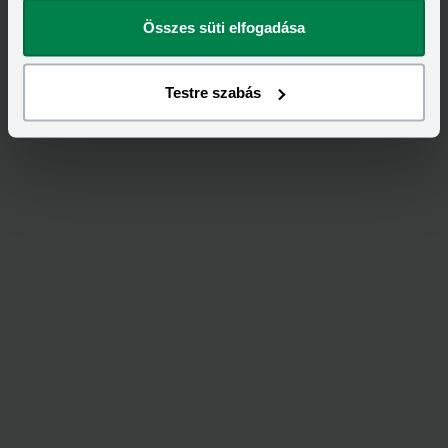
megváltoztathatod.
Összes süti elfogadása
Feliratkozás
Testre szabás