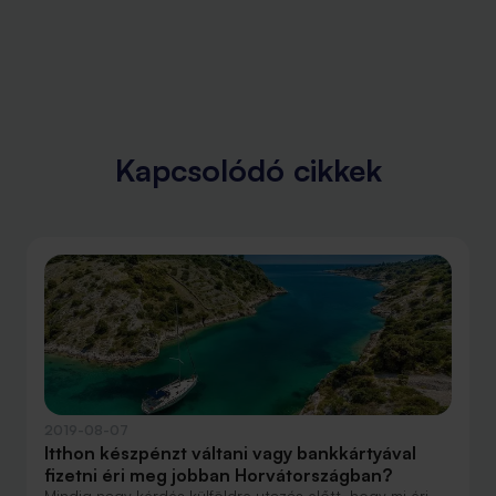
Kapcsolódó cikkek
2019-08-07
Itthon készpénzt váltani vagy bankkártyával
fizetni éri meg jobban Horvátországban?
Mindig nagy kérdés külföldre utazás előtt, hogy mi éri