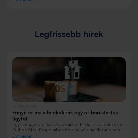
megoldásnak tűnhet, ám sok esetben továbbra is
hasznát vehetjük ennek a szolgáltatásnak. Amennyiben
értéktárgyunkat nem egy otthoni széfben szeretnénk
tárolni, a biztonsági szempontokat figyelembe véve
érdemes lehet a bankok által kínált szolgáltatást
igénybe venni, ugyanakkor számítsunk rá, hogy
Legfrissebb hírek
készpénzt már nem tárolhatunk akármelyik kereskedelmi
bank széfjében.
2026-08-09
Ennyit ér ma a bankoknak egy otthon startos
ügyfél
Egyre nagyobb jóváírási akciókat hirdetnek a bankok az
Otthon Start Programban részt vevő ügyfeleknek, van,
ahol összesen akár félmillió forint jóváírást is össze lehet
Elolvasom