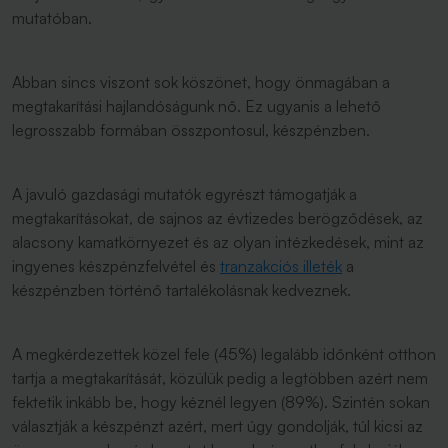
mutatóban.
Abban sincs viszont sok köszönet, hogy önmagában a
megtakarítási hajlandóságunk nő. Ez ugyanis a lehető
legrosszabb formában összpontosul, készpénzben.
A javuló gazdasági mutatók egyrészt támogatják a
megtakarításokat, de sajnos az évtizedes berögződések, az
alacsony kamatkörnyezet és az olyan intézkedések, mint az
ingyenes készpénzfelvétel és
tranzakciós illeték
a
készpénzben történő tartalékolásnak kedveznek.
A megkérdezettek közel fele (45%) legalább időnként otthon
tartja a megtakarítását, közülük pedig a legtöbben azért nem
fektetik inkább be, hogy kéznél legyen (89%). Szintén sokan
választják a készpénzt azért, mert úgy gondolják, túl kicsi az