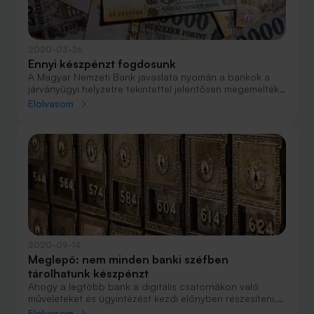
érhetsz el.
2020-03-26
Ennyi készpénzt fogdosunk
A Magyar Nemzeti Bank javaslata nyomán a bankok a
járványügyi helyzetre tekintettel jelentősen megemelték
az érintésmentes bankkártyák limitjét, 5000 forintról 15
Elolvasom
ezer forintra. Ez azt jelenti, hogy jóval magasabb
összegű vásárláskor kell csak a terminált nyomkodni, a
kisebb beszerzések alkalmával egyáltalán nem kell a
gombokkal kapcsolatba kerülni.
2020-09-14
Meglepő: nem minden banki széfben
tárolhatunk készpénzt
Ahogy a legtöbb bank a digitális csatornákon való
műveleteket és ügyintézést kezdi előnyben részesíteni,
úgy a hagyományos banki széfbérlés kissé régimódi
Elolvasom