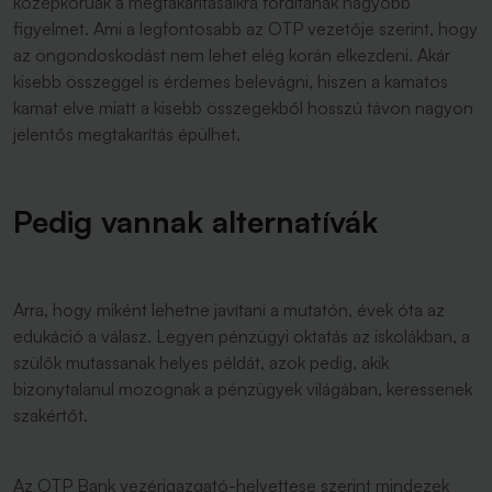
középkorúak a megtakarításaikra fordítanak nagyobb
figyelmet. Ami a legfontosabb az OTP vezetője szerint, hogy
az öngondoskodást nem lehet elég korán elkezdeni. Akár
kisebb összeggel is érdemes belevágni, hiszen a kamatos
kamat elve miatt a kisebb összegekből hosszú távon nagyon
jelentős megtakarítás épülhet.
Pedig vannak alternatívák
Arra, hogy miként lehetne javítani a mutatón, évek óta az
edukáció a válasz. Legyen pénzügyi oktatás az iskolákban, a
szülők mutassanak helyes példát, azok pedig, akik
bizonytalanul mozognak a pénzügyek világában, keressenek
szakértőt.
Az OTP Bank vezérigazgató-helyettese szerint mindezek