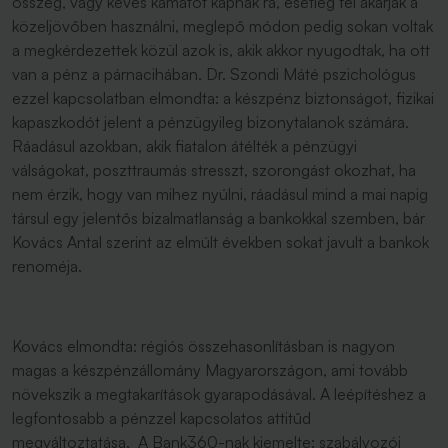
összeg, vagy kevés kamatot kapnak rá, esetleg fel akarják a
közeljövőben használni, meglepő módon pedig sokan voltak
a megkérdezettek közül azok is, akik akkor nyugodtak, ha ott
van a pénz a párnacihában. Dr. Szondi Máté pszichológus
ezzel kapcsolatban elmondta: a készpénz biztonságot, fizikai
kapaszkodót jelent a pénzügyileg bizonytalanok számára.
Ráadásul azokban, akik fiatalon átélték a pénzügyi
válságokat, poszttraumás stresszt, szorongást okozhat, ha
nem érzik, hogy van mihez nyúlni, ráadásul mind a mai napig
társul egy jelentős bizalmatlanság a bankokkal szemben, bár
Kovács Antal szerint az elmúlt években sokat javult a bankok
renoméja.
Kovács elmondta: régiós összehasonlításban is nagyon
magas a készpénzállomány Magyarországon, ami tovább
növekszik a megtakarítások gyarapodásával. A leépítéshez a
legfontosabb a pénzzel kapcsolatos attitűd
megváltoztatása. A Bank360-nak kiemelte: szabályozói