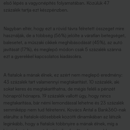
első lépés a vagyonépítés folyamatában. Közülük 47
százalék tartja ezt készpénzben.
Nagyban eltér, hogy ezt a rövid távra félretett összeget mire
használják, de a többség (56%) jelölte a váratlan betegséget,
balesetet, a műszaki cikkek meghibásodását (45%), az autó
javítását (17%), és meglepő módon csak 5 százalék szánná
ezt a gyerekkel kapcsolatos kiadásokra.
A fiatalok a mának élnek, ez azért nem meglepő eredmény:
43 százalék tart valamennyi megtakarítást. 10 százalék, aki
sokat keres és megtakaríthatna, de mégis feléli a pénzét
hónapról hónapra. 19 százalék vallott úgy, hogy nincs
megtakarítása, bár némi lemondással lehetne és 23 százalék
semmiképp nem tud félretenni. Kovács Antal a Bank360-nak
elárulta: a fiatalok-idősebbek közötti dinamikában az látszik
leginkább, hogy a fiatalok többnyire a mának élnek, míg a