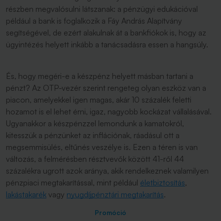
részben megvalósulni látszanak: a pénzügyi edukációval
például a bank is foglalkozik a Fáy András Alapítvány
segítségével, de ezért alakulnak át a bankfiókok is, hogy az
ügyintézés helyett inkább a tanácsadásra essen a hangsúly.
És, hogy megéri-e a készpénz helyett másban tartani a
pénzt? Az OTP-vezér szerint rengeteg olyan eszköz van a
piacon, amelyekkel igen magas, akár 10 százalék feletti
hozamot is el lehet érni, igaz, nagyobb kockázat vállalásával.
Ugyanakkor a készpénzzel lemondunk a kamatokról,
kitesszük a pénzünket az inflációnak, ráadásul ott a
megsemmisülés, eltűnés veszélye is. Ezen a téren is van
változás, a felmérésben résztvevők között 41-ről 44
százalékra ugrott azok aránya, akik rendelkeznek valamilyen
pénzpiaci megtakarítással, mint például
életbiztosítás
,
lakástakarék
vagy
nyugdíjpénztári megtakarítás
.
Promóció