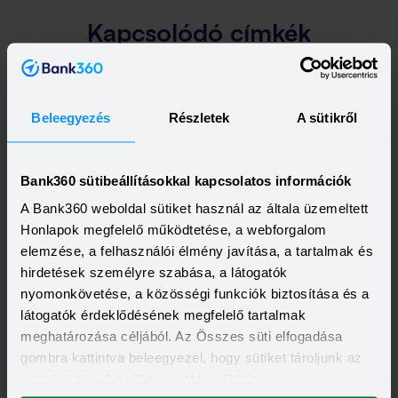
Kapcsolódó címkék
ÖNGONDOSKODÁS
OTP BANK
Beleegyezés
Részletek
A sütikről
Bank360 sütibeállításokkal kapcsolatos információk
A legfrissebb újdonságok
-
A Bank360 weboldal sütiket használ az általa üzemeltett
egyenesen a postaládádba!
Honlapok megfelelő működtetése, a webforgalom
elemzése, a felhasználói élmény javítása, a tartalmak és
Elolvastam és elfogadom a Bank360
hirdetések személyre szabása, a látogatók
Csoport
Adatkezelési szabályzatát
és
nyomonkövetése, a közösségi funkciók biztosítása és a
ÁSZF-ét
látogatók érdeklődésének megfelelő tartalmak
meghatározása céljából. Az Összes süti elfogadása
gombra kattintva beleegyezel, hogy sütiket tároljunk az
eszközödön. A beállításokat később is