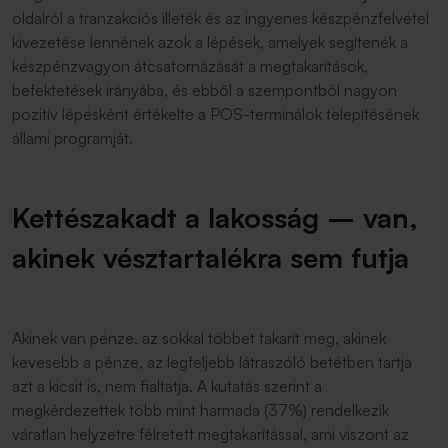
oldalról a tranzakciós illeték és az ingyenes készpénzfelvétel
kivezetése lennének azok a lépések, amelyek segítenék a
készpénzvagyon átcsatornázását a megtakarítások,
befektetések irányába, és ebből a szempontból nagyon
pozitív lépésként értékelte a POS-terminálok telepítésének
állami programját.
Kettészakadt a lakosság – van,
akinek vésztartalékra sem futja
Akinek van pénze, az sokkal többet takarít meg, akinek
kevesebb a pénze, az legfeljebb látraszóló betétben tartja
azt a kicsit is, nem fialtatja. A kutatás szerint a
megkérdezettek több mint harmada (37%) rendelkezik
váratlan helyzetre félretett megtakarítással, ami viszont az