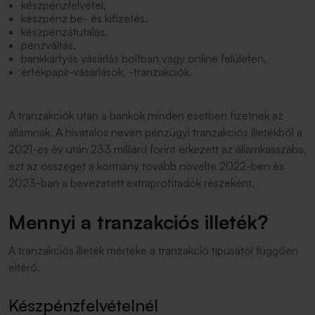
készpénzfelvétel,
készpénz be- és kifizetés,
készpénzátutalás,
pénzváltás,
bankkártyás vásárlás boltban vagy online felületen,
értékpapír-vásárlások, -tranzakciók.
A tranzakciók után a bankok minden esetben fizetnek az
államnak. A hivatalos nevén pénzügyi tranzakciós illetékből a
2021-es év után 233 milliárd forint érkezett az államkasszába,
ezt az összeget a kormány tovább növelte 2022-ben és
2023-ban a bevezetett extraprofitadók részeként.
Mennyi a tranzakciós illeték?
A tranzakciós illeték mértéke a tranzakció típusától függően
eltérő.
Készpénzfelvételnél