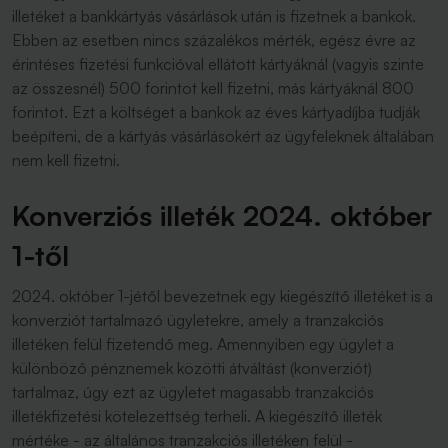
illetéket a bankkártyás vásárlások után is fizetnek a bankok.
Ebben az esetben nincs százalékos mérték, egész évre az
érintéses fizetési funkcióval ellátott kártyáknál (vagyis szinte
az összesnél) 500 forintot kell fizetni, más kártyáknál 800
forintot. Ezt a költséget a bankok az éves kártyadíjba tudják
beépíteni, de a kártyás vásárlásokért az ügyfeleknek általában
nem kell fizetni.
Konverziós illeték 2024. október
1-től
2024. október 1-jétől bevezetnek egy kiegészítő illetéket is a
konverziót tartalmazó ügyletekre, amely a tranzakciós
illetéken felül fizetendő meg. Amennyiben egy ügylet a
különböző pénznemek közötti átváltást (konverziót)
tartalmaz, úgy ezt az ügyletet magasabb tranzakciós
illetékfizetési kötelezettség terheli. A kiegészítő illeték
mértéke - az általános tranzakciós illetéken felül -