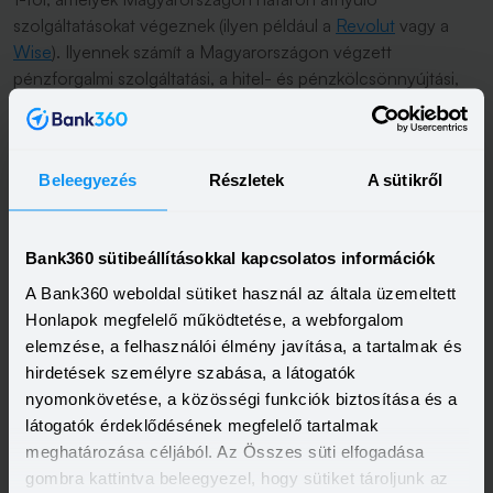
szolgáltatásokat végeznek (ilyen például a
Revolut
vagy a
Wise
). Ilyennek számít a Magyarországon végzett
pénzforgalmi szolgáltatási, a hitel- és pénzkölcsönnyújtási,
a pénzváltási, a pénzváltás-közvetítési tevékenység. Az
érintett szolgáltatóknak be kell jelentkezniük a magyar
adóhatóságnál.
Beleegyezés
Részletek
A sütikről
Az extraprofitadó bevezetéséig a külföldi szolgáltatóknak
nem kellett tranzakciós illetéket fizetniük, így a Revoluton és
a Wise-on keresztül akár ingyen és illetékmentesen is lehet
Bank360 sütibeállításokkal kapcsolatos információk
utalni. Ugyanígy illetékmentes volt az itt lévő számlák
A Bank360 weboldal sütiket használ az általa üzemeltett
feltöltése a hazai bankkártyákról.
Honlapok megfelelő működtetése, a webforgalom
elemzése, a felhasználói élmény javítása, a tartalmak és
Promóció
hirdetések személyre szabása, a látogatók
nyomonkövetése, a közösségi funkciók biztosítása és a
látogatók érdeklődésének megfelelő tartalmak
meghatározása céljából. Az Összes süti elfogadása
gombra kattintva beleegyezel, hogy sütiket tároljunk az