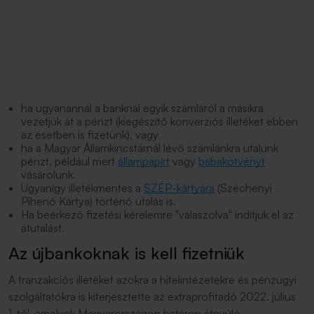
ha ugyanannál a banknál egyik számláról a másikra
vezetjük át a pénzt (kiegészítő konverziós illetéket ebben
az esetben is fizetünk), vagy
ha a Magyar Államkincstárnál lévő számlánkra utalunk
pénzt, például mert
állampapírt
vagy
babakötvényt
vásárolunk.
Ugyanígy illetékmentes a
SZÉP-kártyára
(Széchenyi
Pihenő Kártya) történő utalás is.
Ha beérkező fizetési kérelemre "válaszolva" indítjuk el az
átutalást.
Az újbankoknak is kell fizetniük
A tranzakciós illetéket azokra a hitelintézetekre és pénzügyi
szolgáltatókra is kiterjesztette az extraprofitadó 2022. július
1-től, amelyek Magyarországon határon átnyúló