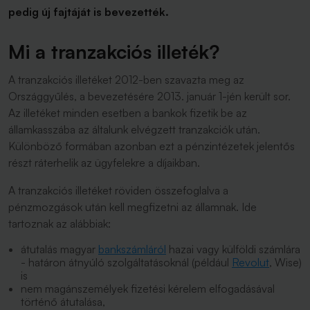
pedig új fajtáját is bevezették.
Mi a tranzakciós illeték?
A tranzakciós illetéket 2012-ben szavazta meg az
Országgyűlés, a bevezetésére 2013. január 1-jén került sor.
Az illetéket minden esetben a bankok fizetik be az
államkasszába az általunk elvégzett tranzakciók után.
Különböző formában azonban ezt a pénzintézetek jelentős
részt ráterhelik az ügyfelekre a díjaikban.
A tranzakciós illetéket röviden összefoglalva a
pénzmozgások után kell megfizetni az államnak. Ide
tartoznak az alábbiak:
átutalás magyar
bankszámláról
hazai vagy külföldi számlára
- határon átnyúló szolgáltatásoknál (például
Revolut
, Wise)
is
nem magánszemélyek fizetési kérelem elfogadásával
történő átutalása,