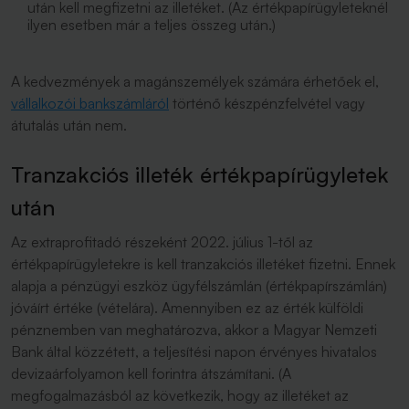
után kell megfizetni az illetéket. (Az értékpapírügyleteknél
ilyen esetben már a teljes összeg után.)
A kedvezmények a magánszemélyek számára érhetőek el,
vállalkozói bankszámláról
történő készpénzfelvétel vagy
átutalás után
nem
.
Tranzakciós illeték értékpapírügyletek
után
Az extraprofitadó részeként 2022. július 1-től az
értékpapírügyletekre is kell tranzakciós illetéket fizetni. Ennek
alapja a pénzügyi eszköz ügyfélszámlán (értékpapírszámlán)
jóváírt értéke (vételára). Amennyiben ez az érték külföldi
pénznemben van meghatározva, akkor a Magyar Nemzeti
Bank által közzétett, a teljesítési napon érvényes hivatalos
devizaárfolyamon kell forintra átszámítani. (A
megfogalmazásból az következik, hogy az illetéket az