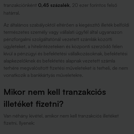
tranzakciónként
0,45 százalék
, 20 ezer forintos felső
határral.
Az általános szabályoktól eltérően a kiegészítő illeték belföldi
természetes személy vagy vállalati ügyfél által ugyanazon
pénzforgalmi szolgáltatónál vezetett számlák közötti
ügyleteket, a hitelintézeteken és központi szerződő félen
kívül a pénzügyi és befektetési vállalkozásoknak, befektetési
alapkezelőknek és befektetés alapnak vezetett számla
terhére megvalósított fizetési műveleteket is terheli, de nem
vonatkozik a bankkártyás műveletekre.
Mikor
nem
kell tranzakciós
illetéket fizetni?
Van néhány kivétel, amikor nem kell tranzakciós illetéket
fizetni. Ilyenek: