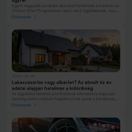
Egyre nagyobb jóváírási akciókat hirdetnek a bankok az
Otthon Start Programban részt vevő ügyfeleknek, van,
ahol összesen akár félmillió forint jóváírást is össze lehet
Elolvasom
gyűjteni különböző kedvezményekkel. Hol lehet ennek a
vége és pontosan milyen feltételeket kell vállalni a
nagyobb jóváírásért?
2026-08-08
Lakásvásárlás vagy albérlet? Az elmúlt tíz év
adatai alapján hatalmas a különbség
Az egyetemi felvételi ponthatárok kihirdetése kapcsán
nemrég külön cikkben foglalkoztunk azzal a kérdéssel,
hogy lakást venni vagy vásárolni éri meg jobban. Előző
Elolvasom
cikkünkben jelentős részben a jövőre vonatkozó
becsléseket tettünk, amelyek alapján arra jutottunk, aki
csak teheti, annak mindenképpen megéri a
lakásvásárlás. De mi a helyzet akkor, ha inkább a
múltbéli adatokra koncentrálunk? Hogyan áll ma valaki,