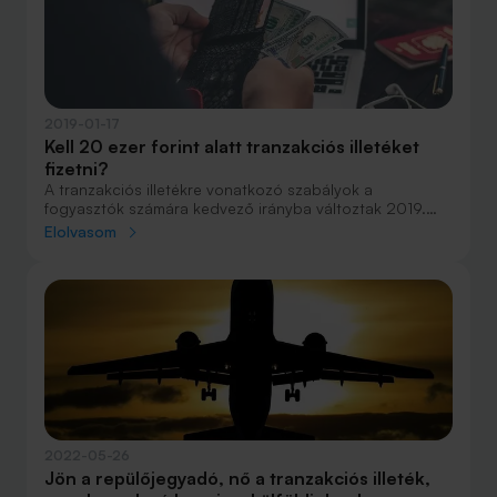
2019-01-17
Kell 20 ezer forint alatt tranzakciós illetéket
fizetni?
A tranzakciós illetékre vonatkozó szabályok a
fogyasztók számára kedvező irányba változtak 2019.
január 1-től – ezt tavaly június óta tudtuk. A változás azt
Elolvasom
jelenti, hogy a 20 000 forint alatti elektronikus
utalásoknál a lakossági számláknál nem kell
megfizetnünk a tranzakciós illetéket, illetve a 20 000
forint feletti utalások esetében a törvénymódosítás
szerint a 20 000 forintos határ felett kell megfizetni a
díjat.
2022-05-26
Jön a repülőjegyadó, nő a tranzakciós illeték,