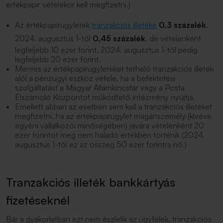
értékpapír vételekor kell megfizetni.)
Az értékpapírügyletek
tranzakciós illetéke
0,3 százalék
,
2024. augusztus 1-től
0,45 százalék
, de vételenként
legfeljebb 10 ezer forint, 2024. augusztus 1-től pedig
legfeljebb 20 ezer forint.
Mentes az értékpapírügyleteket terhelő tranzakciós illeték
alól a pénzügyi eszköz vétele, ha a befektetési
szolgáltatást a Magyar Államkincstár vagy a Posta
Elszámoló Központot működtető intézmény nyújtja.
Emellett abban az esetben sem kell a tranzakciós illetéket
megfizetni, ha az értékpapírügylet magánszemély (kivéve
egyéni vállalkozói minőségében) javára vételenként 20
ezer forintot meg nem haladó értékben történik (2024.
augusztus 1-től ez az összeg 50 ezer forintra nő.)
Tranzakciós illeték bankkártyás
fizetéseknél
Bár a gyakorlatban ezt nem észlelik az ügyfelek, tranzakciós