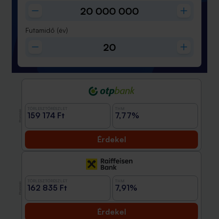
Futamidő
(év)
TÖRLESZTŐRÉSZLET
THM
Promóció
159 174 Ft
7,77%
Érdekel
TÖRLESZTŐRÉSZLET
THM
Promóció
162 835 Ft
7,91%
Érdekel