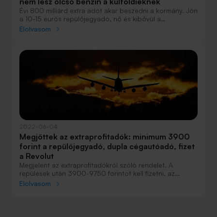
nem lesz olcsó benzin a külföldieknek
Évi 800 milliárd extra adót akar beszedni a kormány. Jön
a 10-15 eurós repülőjegyadó, nő és kibővül a
tranzakciós illeték, a külföldiek pedig nem tankolhatnak
Elolvasom
majd olcsó üzemanyagot.
2022-06-04
Megjöttek az extraprofitadók: minimum 3900
forint a repülőjegyadó, dupla cégautóadó, fizet
a Revolut
Megjelent az extraprofitadókról szóló rendelet. A
repülések után 3900-9750 forintot kell fizetni, az
értékpapírügyletekre 0,3 százalék lesz a tranzakciós
Elolvasom
illeték, és a Revolut is fizet. A cégautóadó duplázódik.