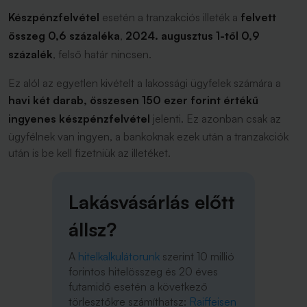
Készpénzfelvétel
esetén a tranzakciós illeték a
felvett
összeg 0,6 százaléka
,
2024. augusztus 1-től 0,9
százalék
, felső határ nincsen.
Ez alól az egyetlen kivételt a lakossági ügyfelek számára a
havi két darab,
összesen
150 ezer forint értékű
ingyenes készpénzfelvétel
jelenti. Ez azonban csak az
ügyfélnek van ingyen, a bankoknak ezek után a tranzakciók
után is be kell fizetniük az illetéket.
Lakásvásárlás előtt
állsz?
A
hitelkalkulátorunk
szerint 10 millió
forintos hitelösszeg és 20 éves
futamidő esetén a következő
törlesztőkre számíthatsz:
Raiffeisen