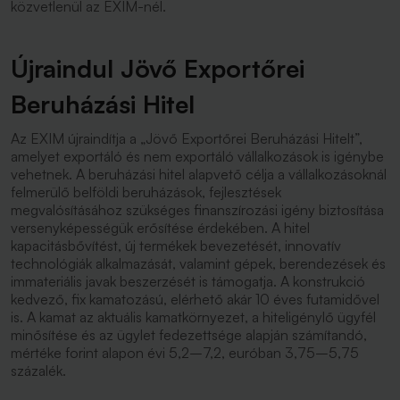
közvetlenül az EXIM-nél.
Újraindul Jövő Exportőrei
Beruházási Hitel
Az EXIM újraindítja a „Jövő Exportőrei Beruházási Hitelt”,
amelyet exportáló és nem exportáló vállalkozások is igénybe
vehetnek. A beruházási hitel alapvető célja a vállalkozásoknál
felmerülő belföldi beruházások, fejlesztések
megvalósításához szükséges finanszírozási igény biztosítása
versenyképességük erősítése érdekében. A hitel
kapacitásbővítést, új termékek bevezetését, innovatív
technológiák alkalmazását, valamint gépek, berendezések és
immateriális javak beszerzését is támogatja. A konstrukció
kedvező, fix kamatozású, elérhető akár 10 éves futamidővel
is. A kamat az aktuális kamatkörnyezet, a hiteligénylő ügyfél
minősítése és az ügylet fedezettsége alapján számítandó,
mértéke forint alapon évi 5,2–7,2, euróban 3,75–5,75
százalék.