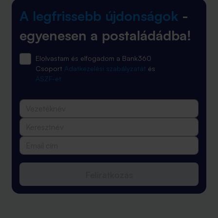
A legfrissebb újdonságok
-
egyenesen a postaládádba!
Elolvastam és elfogadom a Bank360
Csoport
Adatkezelési szabályzatát
és
ÁSZF-ét
Feliratkozás