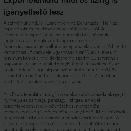
igényelhető lesz
A szintén újrainduló „Exportélénkítő Beruházási Hitel” az
exportőröknek és elsőkörös beszállítóknak szól. A
konstrukció exportkapacitást generáló beruházások –
legyenek azok megkezdett vagy új projektek –
finanszírozására igényelhető az agrárszektorban is. A hitel fix
kamatozású, futamideje ugyancsak akár 10 év is lehet. A
minimum kamat a hitel devizaneme szerinti EU referencia
alapkamat, valamint a hiteligénylő ügyfél minősítése és az
ügylet fedezettsége alapján számítandó, mértéke 2025.
januártól várhatóan forint alapon évi 6,8–10,2, euróban
3,31–6,7 százalék között fog alakulni.
Az „Exportélénkítő Lízing” azoknak a vállalkozásoknak nyújt
nyíltvégű és zártvégű pénzügyi lízinget, amelyek
exporttevékenységük bővítéséhez, nemzetközi
versenyképességük növeléséhez vagy belföldi beruházások
megvalósításához keresnek finanszírozási lehetőséget. A
konstrukció exportőrök és elsőkörös beszállítók számára
érhető el, és olyan eszközök beszerzését támogatja, mint