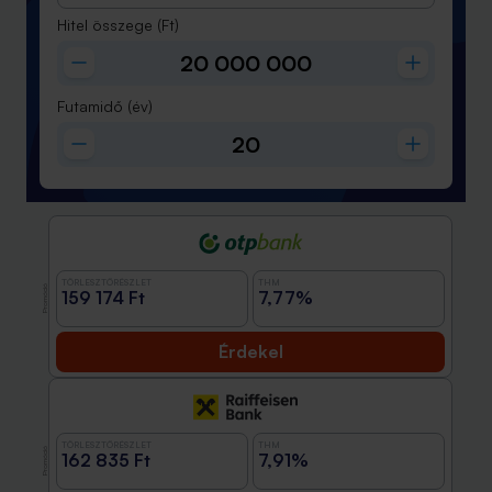
Hitel összege
(Ft)
Futamidő
(év)
TÖRLESZTŐRÉSZLET
THM
Promóció
159 174 Ft
7,77%
Érdekel
TÖRLESZTŐRÉSZLET
THM
Promóció
162 835 Ft
7,91%