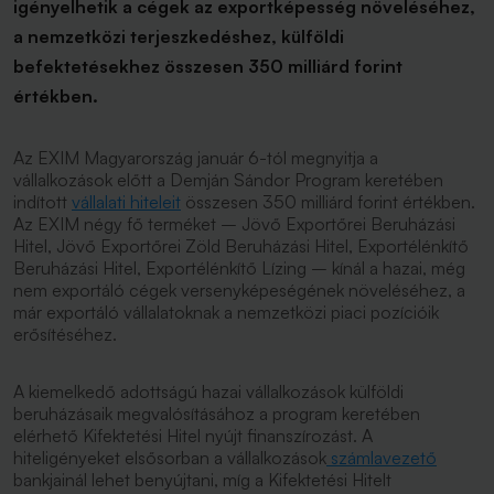
igényelhetik a cégek az exportképesség növeléséhez,
a nemzetközi terjeszkedéshez, külföldi
befektetésekhez összesen 350 milliárd forint
értékben.
Az EXIM Magyarország január 6-tól megnyitja a
vállalkozások előtt a Demján Sándor Program keretében
indított
vállalati hiteleit
összesen 350 milliárd forint értékben.
Az EXIM négy fő terméket – Jövő Exportőrei Beruházási
Hitel, Jövő Exportőrei Zöld Beruházási Hitel, Exportélénkítő
Beruházási Hitel, Exportélénkítő Lízing – kínál a hazai, még
nem exportáló cégek versenyképeségének növeléséhez, a
már exportáló vállalatoknak a nemzetközi piaci pozícióik
erősítéséhez.
A kiemelkedő adottságú hazai vállalkozások külföldi
beruházásaik megvalósításához a program keretében
elérhető Kifektetési Hitel nyújt finanszírozást. A
hiteligényeket elsősorban a vállalkozások
számlavezető
bankjainál lehet benyújtani, míg a Kifektetési Hitelt