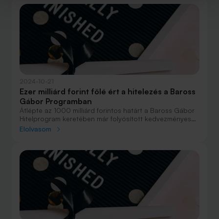
2024-10-21
Ezer milliárd forint fölé ért a hitelezés a Baross
Gábor Programban
Átlépte az 1000 milliárd forintos határt a Baross Gábor
Hitelprogram keretében már folyósított kedvezményes
vállalati hitelek összege. A teljes keretből így szűk 200
Elolvasom
milliárd vár kiutalásra.