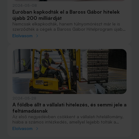
2024-05-08
Euróban kapkodták el a Baross Gábor hitelek
újabb 200 milliárdját
Nemcsak elkapkodták, hanem túlnyomórészt már le is
szerződték a cégek a Baross Gábor Hitelprogram újabb
200 milliárd forintos keretét. A finanszírozást 80
Elolvasom
százalékban eurós konstrukcióra igényelték.
2024-05-28
A földbe állt a vállalati hitelezés, és semmi jele a
feltámadásnak
Az első negyedévben csökkent a vállalati hitelállomány,
hiába a számos intézkedés, amellyel lejjebb tolták a
kamatokat. A forinthitel még mindig drága, eközben a
Elolvasom
devizahitelek csúcsra járnak, még a hagyományosan
forinthitelt választók is euróban adósodnak el.