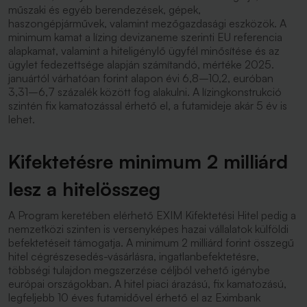
műszaki és egyéb berendezések, gépek,
haszongépjárművek, valamint mezőgazdasági eszközök. A
minimum kamat a lízing devizaneme szerinti EU referencia
alapkamat, valamint a hiteligénylő ügyfél minősítése és az
ügylet fedezettsége alapján számítandó, mértéke 2025.
januártól várhatóan forint alapon évi 6,8–10,2, euróban
3,31–6,7 százalék között fog alakulni. A lízingkonstrukció
szintén fix kamatozással érhető el, a futamideje akár 5 év is
lehet.
Kifektetésre minimum 2 milliárd
lesz a hitelösszeg
A Program keretében elérhető EXIM Kifektetési Hitel pedig a
nemzetközi szinten is versenyképes hazai vállalatok külföldi
befektetéseit támogatja. A minimum 2 milliárd forint összegű
hitel cégrészesedés-vásárlásra, ingatlanbefektetésre,
többségi tulajdon megszerzése céljból vehető igénybe
európai országokban. A hitel piaci árazású, fix kamatozású,
legfeljebb 10 éves futamidővel érhető el az Eximbank