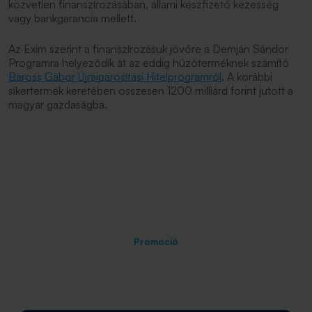
közvetlen finanszírozásában, állami készfizető kezesség
vagy bankgarancia mellett.
Az Exim szerint a finanszírozásuk jövőre a Demján Sándor
Programra helyeződik át az eddig húzóterméknek számító
Baross Gábor Újraiparosítási Hitelprogramról
. A korábbi
sikertermék keretében összesen 1200 milliárd forint jutott a
magyar gazdaságba.
Promóció