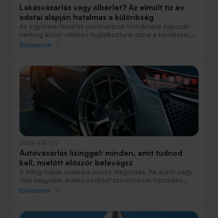
Lakásvásárlás vagy albérlet? Az elmúlt tíz év
adatai alapján hatalmas a különbség
Az egyetemi felvételi ponthatárok kihirdetése kapcsán
nemrég külön cikkben foglalkoztunk azzal a kérdéssel,
hogy lakást venni vagy vásárolni éri meg jobban. Előző
Elolvasom
cikkünkben jelentős részben a jövőre vonatkozó
becsléseket tettünk, amelyek alapján arra jutottunk, aki
csak teheti, annak mindenképpen megéri a
lakásvásárlás. De mi a helyzet akkor, ha inkább a
múltbéli adatokra koncentrálunk? Hogyan áll ma valaki,
aki 2016-ban lakást vásárolt, illetve valaki, aki a bérlés
mellett döntött, illetve jobb híján arra kényszerült?
2026-08-06
Autóvásárlás lízinggel: minden, amit tudnod
kell, mielőtt először belevágsz
A lízing sokak számára vonzó megoldás, ha autót vagy
más nagyobb értékű eszközt szeretnének használni
anélkül, hogy azt egy összegben ki kellene fizetniük.
Elolvasom
Elsőre azonban könnyű elveszni a részletekben: önerő,
maradványérték, THM, GAP – csak néhány azok közül a
fogalmak közül, amelyekkel biztosan találkozol.