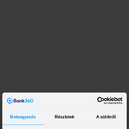
Kapcsolódó címkék
Beleegyezés
Részletek
A sütikről
VÁLLALATI HITEL
LÍZING
DEMJÁN SÁNDOR PROGRAM