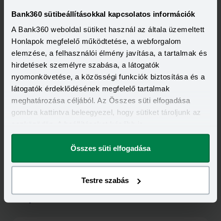
BAROSS GÁBOR ÚJRAIPAROSÍTÁSI HITELPROGRAM
Bank360 sütibeállításokkal kapcsolatos információk
VÁLLALATI BANKSZÁMLA
A Bank360 weboldal sütiket használ az általa üzemeltett
Honlapok megfelelő működtetése, a webforgalom
elemzése, a felhasználói élmény javítása, a tartalmak és
hirdetések személyre szabása, a látogatók
nyomonkövetése, a közösségi funkciók biztosítása és a
látogatók érdeklődésének megfelelő tartalmak
meghatározása céljából. Az Összes süti elfogadása
gombra kattintva beleegyezel, hogy sütiket tároljunk az
eszközödön. A beállításokat később is
megváltoztathatod.
Összes süti elfogadása
Testre szabás
Kapcsolódó cikkek