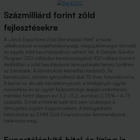
Százmilliárd forint zöld
fejlesztésekre
A „Jövő Exportőrei Zöld Beruházási Hitel” a hazai
vállalkozások energiahatékonysági, megújulóenergia-termelő
és egyéb zöld beruházásaihoz vehető fel. A Demján Sándor
Program 350 milliárdos keretösszegéből 100 milliárd forintot
dedikáltan a zöld beruházások támogatására tervez fordítani
az Eximbank. A konstrukció kiemelten kedvező, fix
kamatozású, szintén igényelhető akár 10 éves futamidővel is.
A kamat az aktuális kamatkörnyezet, a hiteligénylő ügyfél
minősítése és az ügylet fedezettsége alapján számítandó,
mértéke forint alapon évi 3,2–5,2, euróban 2,75%–4,75
százalék. Ennél a hitelnél saját erő sem szükséges a
támogatási jogcím függvényében. A befogadható
hitelcélokat az EXIM Zöld Finanszírozási Keretrendszere
határozza meg.
Exportélénkítő hitel és lízing is