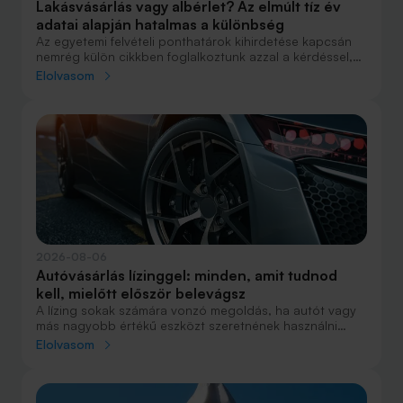
Lakásvásárlás vagy albérlet? Az elmúlt tíz év
adatai alapján hatalmas a különbség
Az egyetemi felvételi ponthatárok kihirdetése kapcsán
nemrég külön cikkben foglalkoztunk azzal a kérdéssel,
hogy lakást venni vagy vásárolni éri meg jobban. Előző
Elolvasom
cikkünkben jelentős részben a jövőre vonatkozó
becsléseket tettünk, amelyek alapján arra jutottunk, aki
csak teheti, annak mindenképpen megéri a
lakásvásárlás. De mi a helyzet akkor, ha inkább a
múltbéli adatokra koncentrálunk? Hogyan áll ma valaki,
aki 2016-ban lakást vásárolt, illetve valaki, aki a bérlés
mellett döntött, illetve jobb híján arra kényszerült?
2026-08-06
Autóvásárlás lízinggel: minden, amit tudnod
kell, mielőtt először belevágsz
A lízing sokak számára vonzó megoldás, ha autót vagy
más nagyobb értékű eszközt szeretnének használni
anélkül, hogy azt egy összegben ki kellene fizetniük.
Elolvasom
Elsőre azonban könnyű elveszni a részletekben: önerő,
maradványérték, THM, GAP – csak néhány azok közül a
fogalmak közül, amelyekkel biztosan találkozol.