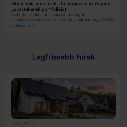
Élet a halál után: az Erste megvette az Aegon
Lakástakarék portfólióját
Az Erste Lakástakarék veszi át az Aegon
Lakástakarékpénztár portfólióját, amely mintegy 50 000
ügyfelet és nagyjából 64 000 szerződést jelent -
Elolvasom
értesült a Bank360. Az Erste Lakástakarék piaci
részesedése ezzel 10 százalékról 14 százalékra nő a
szerződésállomány alapján. Az érintett ügyfelek az
adatok átadása előtt 60 nappal tájékoztatást kapnak a
szerződéseket érintő változásokról.
Legfrissebb hírek
2026-08-08