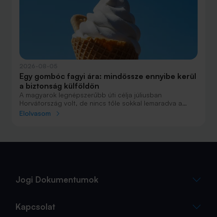
2026-08-05
Egy gombóc fagyi ára: mindössze ennyibe kerül
a biztonság külföldön
A magyarok legnépszerűbb úti célja júliusban
Horvátország volt, de nincs tőle sokkal lemaradva a
júniust megnyerő Olaszország sem. A tengerparti
Elolvasom
nyaralások fölénye elsöprő volt az adatok alapján,
autóval pedig majdnem annyian vágtak neki a
nyaralásnak, mint repülővel.
Jogi Dokumentumok
Kapcsolat