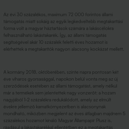
Az évi 30 százalékos, maximum 72 000 forintos állami
támogatás miatt sokáig az egyik legkedveltebb megtakarítási
forma volt a magyar háztartások számára a lakáscélokra
felhasználható lakástakarék. Így, az állami támogatás
segítségével akár 10 százalék feletti éves hozamot is
elérhettek a megtakarítók nagyon alacsony kockázat mellett.
A kormány 2018. októberében, szinte napra pontosan két
éve viharos gyorsasággal, napokon belül vonta meg az új
szerződések esetében az állami támogatást, amely nélkül
már a termékek sem jelentettek nagy vonzerőt: a hozam
nagyjából 1-2 százalékra redukálódott, amely az elmúlt
évekre jellemző kamatkörnyezetben is alacsonynak
mondható, miközben megjelent az éves átlagban majdnem 5
százalékos hozamot kínáló Magyar Állampapír Plusz is,
ráadásul a lakástakarékkal ellentétben ez a megtakarítás