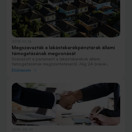
2018-10-16
Megszavazták a lakástakarékpénztárak állami
támogatásának megvonását
Szavazott a parlament a lakástakarékok állami
támogatásának megszüntetéséről. Alig 24 órával
azután, hogy Bánki Erik benyújtotta az erre vonatkozó
Elolvasom
módosító javaslatot, a parlament gyorsított eljárásban
megszavazta az állami támogatás megvonását.
2019-05-10