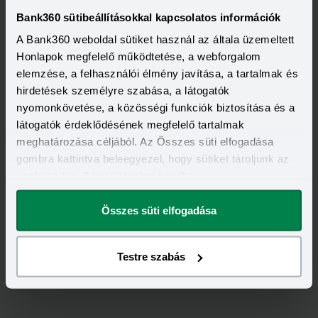
egyenesen a postaládádba!
Bank360 sütibeállításokkal kapcsolatos információk
Elolvastam és elfogadom a Bank360
A Bank360 weboldal sütiket használ az általa üzemeltett
Csoport
Adatkezelési szabályzatát
és
Honlapok megfelelő működtetése, a webforgalom
ÁSZF-ét
elemzése, a felhasználói élmény javítása, a tartalmak és
hirdetések személyre szabása, a látogatók
nyomonkövetése, a közösségi funkciók biztosítása és a
látogatók érdeklődésének megfelelő tartalmak
meghatározása céljából. Az Összes süti elfogadása
gombra kattintva beleegyezel, hogy sütiket tároljunk az
eszközödön. A beállításokat később is
megváltoztathatod.
Feliratkozás
Összes süti elfogadása
Testre szabás