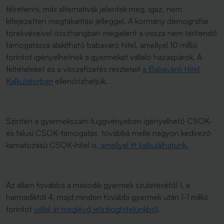
félretenni, más alternatívák jelentek meg, igaz, nem
kifejezetten megtakarítási jelleggel. A kormány demográfiai
törekvéseivel összhangban megjelent a vissza nem térítendő
támogatássá alakítható babaváró hitel, amellyel 10 millió
forintot igényelhetnek a gyermeket vállaló házaspárok. A
feltételeket és a visszafizetés részleteit
a Babaváró Hitel
Kalkulátorban
ellenőrizhetjük.
Szintén a gyermekszám függvényében igényelhető CSOK-
és falusi CSOK-támogatás, továbbá mellé nagyon kedvező
kamatozású CSOK-hitel is,
amellyel itt kalkulálhatunk.
Az állam továbbá a második gyermek születésétől 1, a
harmadiktól 4, majd minden további gyermek után 1-1 millió
forintot
vállal át meglévő jelzáloghitelünkből
.