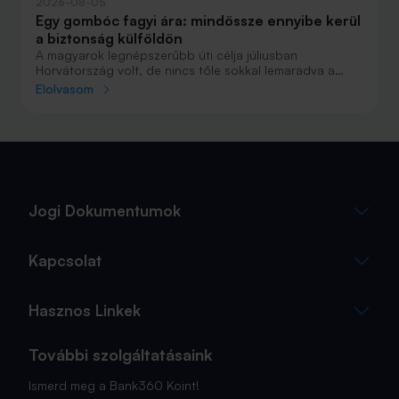
2026-08-05
Egy gombóc fagyi ára: mindössze ennyibe kerül
a biztonság külföldön
A magyarok legnépszerűbb úti célja júliusban
Horvátország volt, de nincs tőle sokkal lemaradva a
júniust megnyerő Olaszország sem. A tengerparti
Elolvasom
nyaralások fölénye elsöprő volt az adatok alapján,
autóval pedig majdnem annyian vágtak neki a
nyaralásnak, mint repülővel.
Jogi Dokumentumok
Kapcsolat
Hasznos Linkek
További szolgáltatásaink
Ismerd meg a Bank360 Koint!