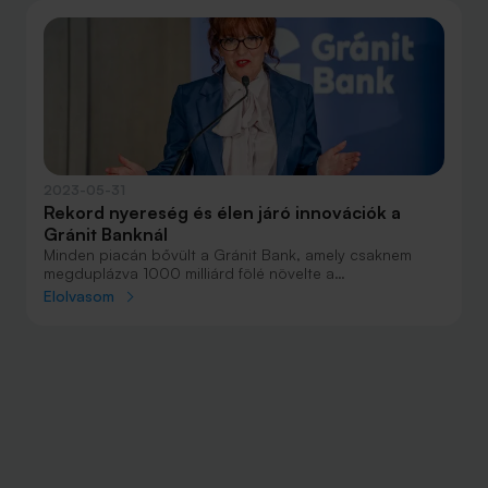
2023-05-31
​​Rekord nyereség és élen járó innovációk a
Gránit Banknál
Minden piacán bővült a Gránit Bank, amely csaknem
megduplázva 1000 milliárd fölé növelte a
mérlegfőösszegét. A digitális innovációk folyamatosak,
Elolvasom
jövőre pedig jön a befektetési és privátbanki üzletág.