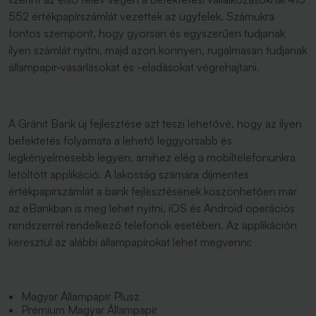
552 értékpapírszámlát vezettek az ügyfelek. Számukra
fontos szempont, hogy gyorsan és egyszerűen tudjanak
ilyen számlát nyitni, majd azon könnyen, rugalmasan tudjanak
állampapír-vásárlásokat és -eladásokat végrehajtani.
A Gránit Bank új fejlesztése azt teszi lehetővé, hogy az ilyen
befektetés folyamata a lehető leggyorsabb és
legkényelmesebb legyen, amihez elég a mobiltelefonunkra
letöltött applikáció. A lakosság számára díjmentes
értékpapírszámlát a bank fejlesztésének köszönhetően már
az eBankban is meg lehet nyitni, iOS és Android operációs
rendszerrel rendelkező telefonok esetében. Az applikáción
keresztül az alábbi állampapírokat lehet megvenni:
Magyar Állampapír Plusz
Prémium Magyar Állampapír