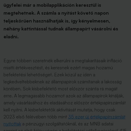
ügyfelei már a mobilapplikáción keresztül is
megtehetnek. A számla a nyitást követő napon
teljeskörűen használhatják is, így kényelmesen,
néhány kattintással tudnak állampapírt vásárolni és
eladni.
Egyre többen szeretnék elkerülni a megtakarításaik infláció
miatti értékvesztést, és keresnek ezért magas hozamú
befektetési lehetőséget. Ezek közül az idén a
legkedveltebbeknek az állampapírok számítanak a lakosság
körében. Sok kisbefektető most először szánta rá magát
erre. A legmagasabb hozamot azok az állampapírok kínálják,
amely vásárlásához és eladásához először értékpapírszámlát
kell nyitni. A kisbefektetők aktivitását mutatja, hogy csak
2023 első félévében több mint
35 ezer új értékpapírszámlát
nyitottak
a pénzügyi szolgáltatóknál, és az MNB adatai
szerint az első félév végén a befektetési vállalkozásoknál 415