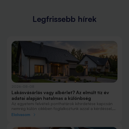
Legfrissebb hírek
2026-08-08
Lakásvásárlás vagy albérlet? Az elmúlt tíz év
adatai alapján hatalmas a különbség
Az egyetemi felvételi ponthatárok kihirdetése kapcsán
nemrég külön cikkben foglalkoztunk azzal a kérdéssel,
hogy lakást venni vagy vásárolni éri meg jobban. Előző
Elolvasom
cikkünkben jelentős részben a jövőre vonatkozó
becsléseket tettünk, amelyek alapján arra jutottunk, aki
csak teheti, annak mindenképpen megéri a