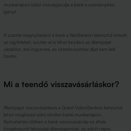
munkanapon belül visszaigazolja a bank a számlanyitási
igényt.
A számla megnyitásáról a bank a NetBankon keresztül értesíti
az ügyfeleket, ezután el is lehet kezdeni az állampapír
vásárlást, ami ingyenes, és számlavezetési díjat sem kell
fizetni.
Mi a teendő visszavásárláskor?
Állampapír visszavásárlásra a Gránit VideóBankon keresztül
lehet megbízást adni minden banki munkanapon.
Nyitvatartási időben a bank visszavásárolja az általa
forgalmazott lakossági állampapírokat, az adott napra