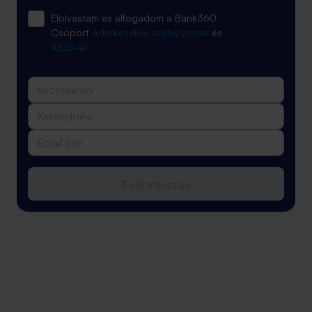
Elolvastam és elfogadom a Bank360
Csoport
Adatkezelési szabályzatát
és
ÁSZF-ét
Feliratkozás