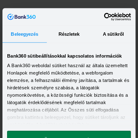
Beleegyezés
Részletek
A sütikről
Bank360 sütibeállításokkal kapcsolatos információk
A Bank360 weboldal sütiket használ az általa üzemeltett
Honlapok megfelelő működtetése, a webforgalom
Kapcsolódó cikkek
elemzése, a felhasználói élmény javítása, a tartalmak és
hirdetések személyre szabása, a látogatók
nyomonkövetése, a közösségi funkciók biztosítása és a
látogatók érdeklődésének megfelelő tartalmak
meghatározása céljából. Az Összes süti elfogadása
gombra kattintva beleegyezel, hogy sütiket tároljunk az
eszközödön. A beállításokat később is
megváltoztathatod.