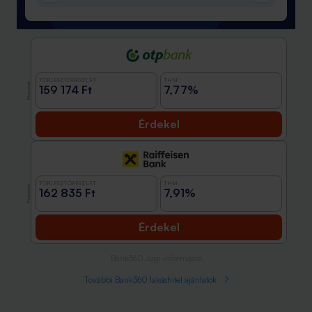
TÖRLESZTŐRÉSZLET
THM
Promóció
159 174 Ft
7,77%
Érdekel
TÖRLESZTŐRÉSZLET
THM
Promóció
162 835 Ft
7,91%
Érdekel
Bank360 Jogi információ
További Bank360 lakáshitel ajánlatok