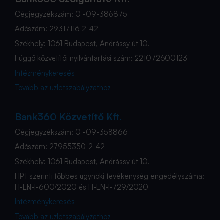
Cégjegyzékszám: 01-09-386875
Adószám: 29317116-2-42
Székhely: 1061 Budapest, Andrássy út 10.
Függő közvetítői nyilvántartási szám: 221072600123
Intézménykeresés
Tovább az üzletszabályzathoz
Bank360 Közvetítő Kft.
Cégjegyzékszám: 01-09-358866
Adószám: 27955350-2-42
Székhely: 1061 Budapest, Andrássy út 10.
HPT szerinti többes ügynöki tevékenység engedélyszáma:
H-EN-I-600/2020 és H-EN-I-729/2020
Intézménykeresés
Tovább az üzletszabályzathoz