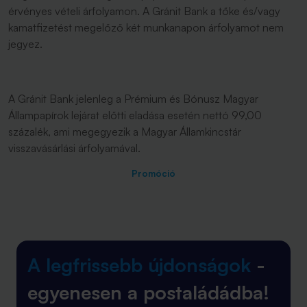
érvényes vételi árfolyamon. A Gránit Bank a tőke és/vagy
kamatfizetést megelőző két munkanapon árfolyamot nem
jegyez.
A Gránit Bank jelenleg a Prémium és Bónusz Magyar
Állampapírok lejárat előtti eladása esetén nettó 99,00
százalék, ami megegyezik a Magyar Államkincstár
visszavásárlási árfolyamával.
Promóció
A legfrissebb újdonságok
-
egyenesen a postaládádba!