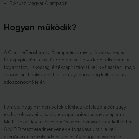
Bónusz Magyar Állampapír
Hogyan működik?
A Gránit eBankban az Állampapírok menüt kiválasztva, az
Értékpapírszámla-nyitás gombra kattintva lehet elkezdeni a
folyamatot. Lakossági értékpapírszámlát kell kiválasztani, majd
a lakossági bankszámlát és az ügyfélnek meg kell adnia az
adóazonosító jelét.
Fontos, hogy minden befektetéshez kötelező a pénzügyi
eszközök piacairól szóló európai uniós irányelv alapján a
MiFID teszt, így az értékpapírszámla-nyitáskor is ki kell tölteni.
A MiFID teszt eredményének elfogadása után le kell
ellenőrizni a számla adatait, majd jóváhagyás esetén két