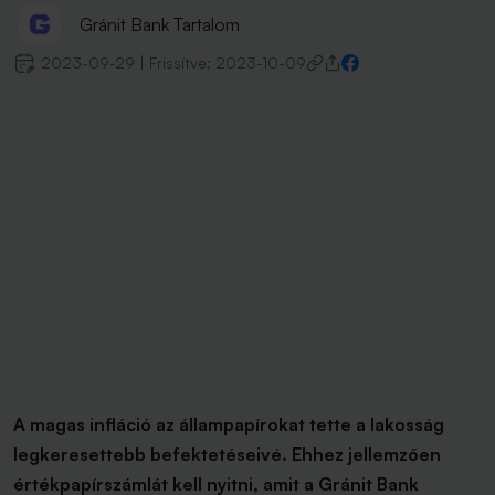
Gránit Bank Tartalom
2023-09-29
|
Frissítve:
2023-10-09
A magas infláció az állampapírokat tette a lakosság
legkeresettebb befektetéseivé. Ehhez jellemzően
értékpapírszámlát kell nyitni, amit a Gránit Bank