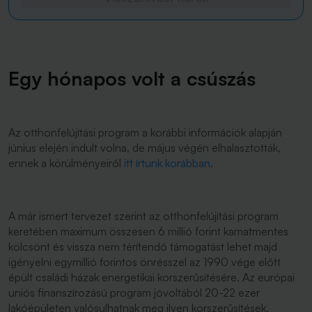
Egy hónapos volt a csúszás
Az otthonfelújítási program a korábbi információk alapján
június elején indult volna, de május végén elhalasztották,
ennek a körülményeiről
itt írtunk korábban
.
A már ismert tervezet szerint az otthonfelújítási program
keretében maximum összesen 6 millió forint kamatmentes
kölcsönt és vissza nem térítendő támogatást lehet majd
igényelni egymillió forintos önrésszel az 1990 vége előtt
épült családi házak energetikai korszerűsítésére. Az európai
uniós finanszírozású program jóvoltából 20-22 ezer
lakóépületen valósulhatnak meg ilyen korszerűsítések.