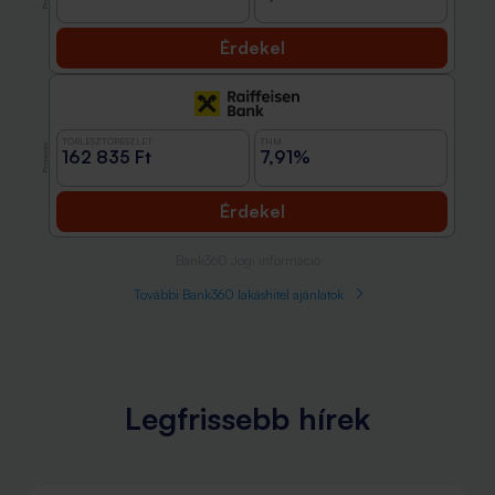
Érdekel
TÖRLESZTŐRÉSZLET
THM
Promóció
162 835 Ft
7,91%
Érdekel
Bank360 Jogi információ
További Bank360 lakáshitel ajánlatok
Legfrissebb hírek