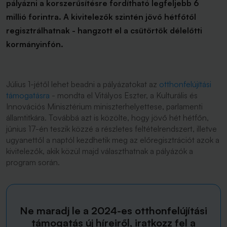
pályázni a korszerűsítésre fordítható legfeljebb 6
millió forintra. A kivitelezők szintén jövő hétfőtől
regisztrálhatnak - hangzott el a csütörtök délelőtti
kormányinfón.
Július 1-jétől lehet beadni a pályázatokat az
otthonfelújítási
támogatásra
- mondta el Vitályos Eszter, a Kulturális és
Innovációs Minisztérium miniszterhelyettese, parlamenti
államtitkára. Továbbá azt is közölte, hogy jövő hét hétfőn,
június 17-én teszik közzé a részletes feltételrendszert, illetve
ugyanettől a naptól kezdhetik meg az előregisztrációt azok a
kivitelezők, akik közül majd választhatnak a pályázók a
program során.
Ne maradj le a 2024-es otthonfelújítási
támogatás új híreiről, iratkozz fel a