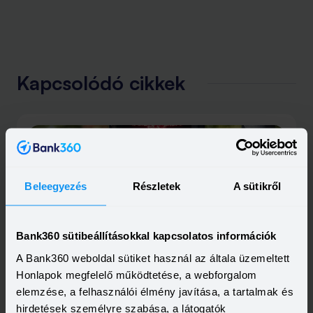
Kapcsolódó cikkek
Beleegyezés
Részletek
A sütikről
Bank360 sütibeállításokkal kapcsolatos információk
2024-05-29
Elhalasztják az otthonfelújítási támogatás június
A Bank360 weboldal sütiket használ az általa üzemeltett
eleji indulását
Honlapok megfelelő működtetése, a webforgalom
Hivatalosan bejelentették, hogy az eddig közöltekkel
ellentéteben még nem írják ki az új otthonfelújítási
elemzése, a felhasználói élmény javítása, a tartalmak és
programot, így arra június 3-tól nem is lehet pályázni. A
Elolvasom
hirdetések személyre szabása, a látogatók
kormány a következő ülésén dönt a programról és