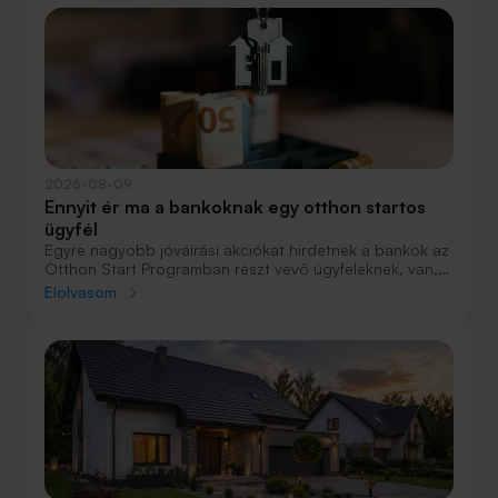
2026-08-09
Ennyit ér ma a bankoknak egy otthon startos
ügyfél
Egyre nagyobb jóváírási akciókat hirdetnek a bankok az
Otthon Start Programban részt vevő ügyfeleknek, van,
ahol összesen akár félmillió forint jóváírást is össze lehet
Elolvasom
gyűjteni különböző kedvezményekkel. Hol lehet ennek a
vége és pontosan milyen feltételeket kell vállalni a
nagyobb jóváírásért?