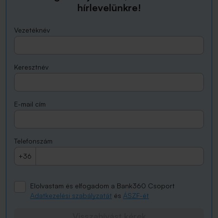
hírlevelünkre!
Vezetéknév
Keresztnév
E-mail cím
Telefonszám
+36
Elolvastam és elfogadom a Bank360 Csoport
Adatkezelési szabályzatát
és
ÁSZF-ét
Visszahívást kérek