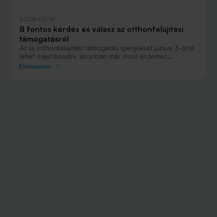
2024-05-16
8 fontos kérdés és válasz az otthonfelújítási
támogatásról
Az új otthonfelújítási támogatás igénylését június 3-ától
lehet majd beadni, azonban már most érdemes
felkészülni, hiszen a rendelkezésre álló 108 milliárd
Elolvasom
forintos keret pillanatok alatt elfogyhat. A hozzánk
forduló olvasók kérdései közül megválaszoltuk a
legfontosabbakat.