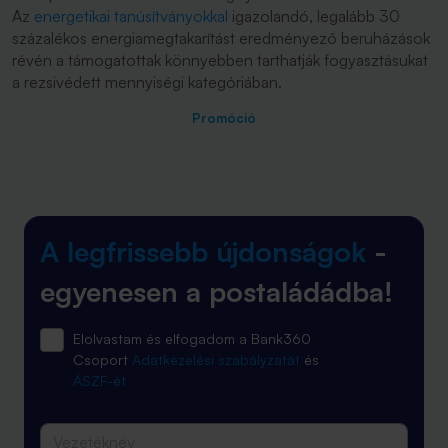
Az
energetikai tanúsítványokkal
igazolandó, legalább 30
százalékos energiamegtakarítást eredményező beruházások
révén a támogatottak könnyebben tarthatják fogyasztásukat
a rezsivédett mennyiségi kategóriában.
Promóció
A legfrissebb újdonságok
-
egyenesen a postaládádba!
Elolvastam és elfogadom a Bank360
Csoport
Adatkezelési szabályzatát
és
ÁSZF-ét