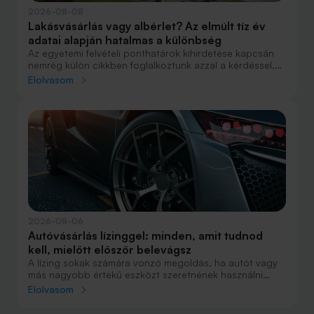
2026-08-08
Lakásvásárlás vagy albérlet? Az elmúlt tíz év
adatai alapján hatalmas a különbség
Az egyetemi felvételi ponthatárok kihirdetése kapcsán
nemrég külön cikkben foglalkoztunk azzal a kérdéssel,
hogy lakást venni vagy vásárolni éri meg jobban. Előző
Elolvasom
cikkünkben jelentős részben a jövőre vonatkozó
becsléseket tettünk, amelyek alapján arra jutottunk, aki
csak teheti, annak mindenképpen megéri a
lakásvásárlás. De mi a helyzet akkor, ha inkább a
múltbéli adatokra koncentrálunk? Hogyan áll ma valaki,
aki 2016-ban lakást vásárolt, illetve valaki, aki a bérlés
mellett döntött, illetve jobb híján arra kényszerült?
2026-08-06
Autóvásárlás lízinggel: minden, amit tudnod
kell, mielőtt először belevágsz
A lízing sokak számára vonzó megoldás, ha autót vagy
más nagyobb értékű eszközt szeretnének használni
anélkül, hogy azt egy összegben ki kellene fizetniük.
Elolvasom
Elsőre azonban könnyű elveszni a részletekben: önerő,
maradványérték, THM, GAP – csak néhány azok közül a