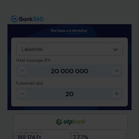
Lakáshitel
Hitel összege
(Ft)
Futamidő
(év)
TÖRLESZTŐRÉSZLET
THM
Promóció
159 174 Ft
7,77%