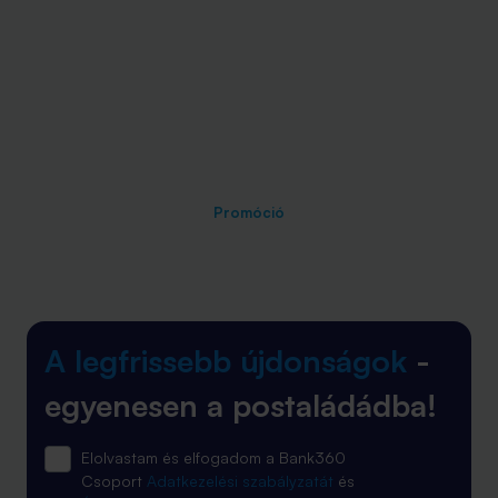
Promóció
A legfrissebb újdonságok
-
egyenesen a postaládádba!
Elolvastam és elfogadom a Bank360
Csoport
Adatkezelési szabályzatát
és