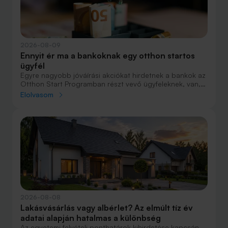
2026-08-09
Ennyit ér ma a bankoknak egy otthon startos
ügyfél
Egyre nagyobb jóváírási akciókat hirdetnek a bankok az
Otthon Start Programban részt vevő ügyfeleknek, van,
ahol összesen akár félmillió forint jóváírást is össze lehet
Elolvasom
gyűjteni különböző kedvezményekkel. Hol lehet ennek a
vége és pontosan milyen feltételeket kell vállalni a
nagyobb jóváírásért?
2026-08-08
Lakásvásárlás vagy albérlet? Az elmúlt tíz év
adatai alapján hatalmas a különbség
Az egyetemi felvételi ponthatárok kihirdetése kapcsán