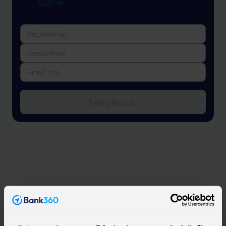
ÁSZF-ét
Feliratkozás