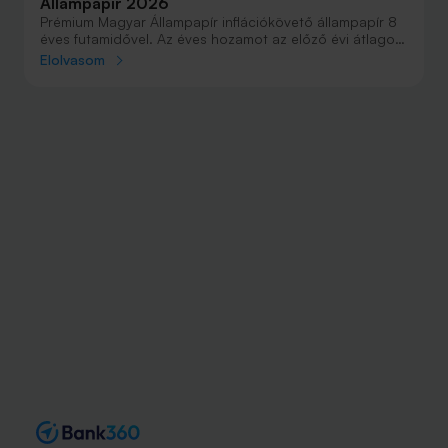
Állampapír 2026
Prémium Magyar Állampapír inflációkövető állampapír 8
éves futamidővel. Az éves hozamot az előző évi átlagos
infláció határozza meg, ehhez jön még a kamatprémium.
Elolvasom