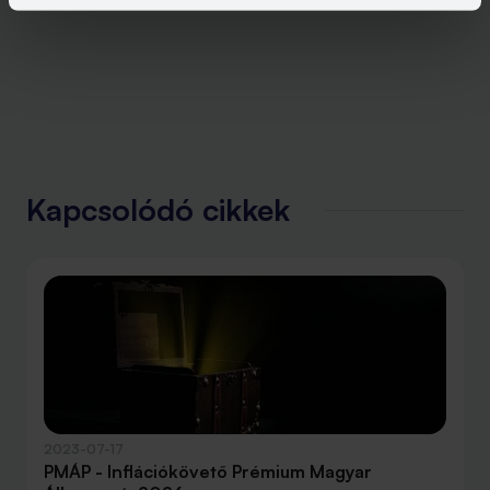
Kapcsolódó cikkek
2023-07-17
PMÁP - Inflációkövető Prémium Magyar