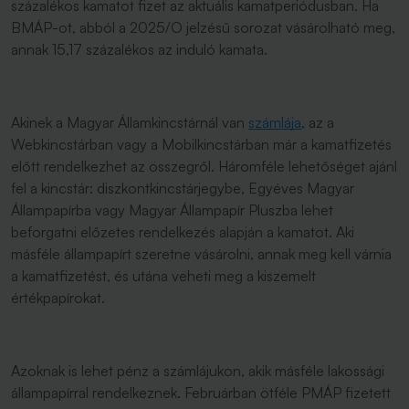
százalékos kamatot fizet az aktuális kamatperiódusban. Ha
BMÁP-ot, abból a 2025/O jelzésű sorozat vásárolható meg,
annak 15,17 százalékos az induló kamata.
Akinek a Magyar Államkincstárnál van
számlája
, az a
Webkincstárban vagy a Mobilkincstárban már a kamatfizetés
előtt rendelkezhet az összegről. Háromféle lehetőséget ajánl
fel a kincstár: diszkontkincstárjegybe, Egyéves Magyar
Állampapírba vagy Magyar Állampapír Pluszba lehet
beforgatni előzetes rendelkezés alapján a kamatot. Aki
másféle állampapírt szeretne vásárolni, annak meg kell várnia
a kamatfizetést, és utána veheti meg a kiszemelt
értékpapírokat.
Azoknak is lehet pénz a számlájukon, akik másféle lakossági
állampapírral rendelkeznek. Februárban ötféle PMÁP fizetett