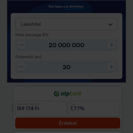
Lakáshitel
Hitel összege
(Ft)
Futamidő
(év)
TÖRLESZTŐRÉSZLET
THM
Promóció
159 174 Ft
7,77%
Érdekel