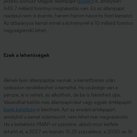
jelzésű Bónusz Magyar Állampapír (
BMÁP
) is, amelyben
643,7 milliárd forintnyi megtakarítás van. Ez az állampapír
ráadásul nem is évente, hanem három havonta fizet kamatot.
Az időarányos kamat ennél a kötvénynél is 10 milliárd forintos
nagyságrendű lehet.
Ezek a lehetőségek
Akinek ilyen állampapírjai vannak, a kamatfizetés után
szabadon rendelkezhet a kamattal. Ha szüksége van a
pénzre, ki is veheti, és elköltheti, de be is fektetheti újra.
Vásárolhat belőle más állampapírokat vagy egyéb értékpapírt,
banki betétben
is lekötheti. Azt az eredeti értékpapírt,
amelyből a kamat származott, nem lehet már megvásárolni.
Ha a befektető PMÁP-ot szeretne, abból most kétféle
érhető el, a 2027-es lejáratú 15,25 százalékos, a 2030-as 16