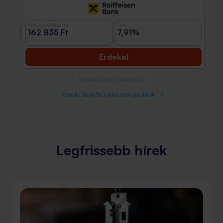
TÖRLESZTŐRÉSZLET
THM
Promóció
162 835 Ft
7,91%
Érdekel
Bank360 Jogi információ
További Bank360 lakáshitel ajánlatok
Legfrissebb hírek