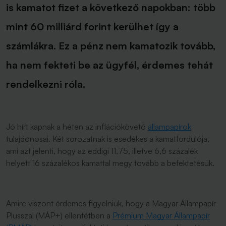
is kamatot fizet a következő napokban: több
mint 60 milliárd forint kerülhet így a
számlákra. Ez a pénz nem kamatozik tovább,
ha nem fekteti be az ügyfél, érdemes tehát
rendelkezni róla.
Jó hírt kapnak a héten az inflációkövető
állampapírok
tulajdonosai. Két sorozatnak is esedékes a kamatfordulója,
ami azt jelenti, hogy az eddigi 11,75, illetve 6,6 százalék
helyett 16 százalékos kamattal megy tovább a befektetésük.
Amire viszont érdemes figyelniük, hogy a Magyar Állampapír
Plusszal (MÁP+) ellentétben a
Prémium Magyar Állampapír