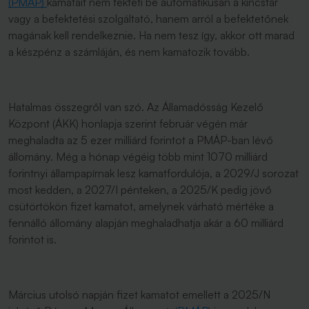
(PMÁP)
kamatait nem fekteti be automatikusan a kincstár
vagy a befektetési szolgáltató, hanem arról a befektetőnek
magának kell rendelkeznie. Ha nem tesz így, akkor ott marad
a készpénz a számláján, és nem kamatozik tovább.
Hatalmas összegről van szó. Az Államadósság Kezelő
Központ (ÁKK) honlapja szerint február végén már
meghaladta az 5 ezer milliárd forintot a PMÁP-ban lévő
állomány. Még a hónap végéig több mint 1070 milliárd
forintnyi állampapírnak lesz kamatfordulója, a 2029/J sorozat
most kedden, a 2027/I pénteken, a 2025/K pedig jövő
csütörtökön fizet kamatot, amelynek várható mértéke a
fennálló állomány alapján meghaladhatja akár a 60 milliárd
forintot is.
Március utolsó napján fizet kamatot emellett a 2025/N