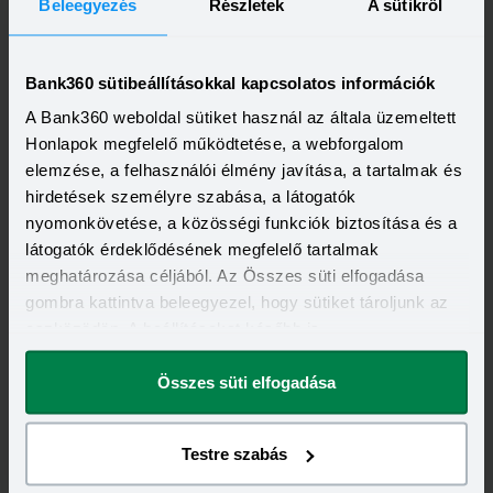
Beleegyezés
Részletek
A sütikről
Bank360 sütibeállításokkal kapcsolatos információk
A Bank360 weboldal sütiket használ az általa üzemeltett
Honlapok megfelelő működtetése, a webforgalom
elemzése, a felhasználói élmény javítása, a tartalmak és
hirdetések személyre szabása, a látogatók
nyomonkövetése, a közösségi funkciók biztosítása és a
látogatók érdeklődésének megfelelő tartalmak
Kapcsolódó címkék
meghatározása céljából. Az Összes süti elfogadása
gombra kattintva beleegyezel, hogy sütiket tároljunk az
ÁLLAMPAPÍR
eszközödön. A beállításokat később is
megváltoztathatod.
Összes süti elfogadása
Testre szabás