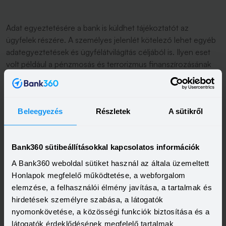
Adat egyeztetésére a bank is küldhet tájékoztatót az
ügyfelek részére. A személyes jelenlét kötelező lehet egyéb
adategyeztetések és ügyfélátvilágítás céljából is. Ilyen eset
volt például a pénzmosás és terrorizmus finanszírozásának
megelőzéséről és megakadályozásáról szóló 2017. évi
törvény hatályba lépése, mely 2019. október 31-ig kötelező
személyes adategyeztetést írt elő a banki ügyfeleknek.
Beleegyezés
Részletek
A sütikről
És a babaváró hitel, csok?
Bank360 sütibeállításokkal kapcsolatos információk
A Bank360 weboldal sütiket használ az általa üzemeltett
A koronavírusra való tekintettel, a veszélyhelyzet időtartama
Honlapok megfelelő működtetése, a webforgalom
alatt a
babaváró hitel
iránti kérelmet meghatalmazott útján is
elemzése, a felhasználói élmény javítása, a tartalmak és
be lehet nyújtani, viszont a meghatalmazott csak az igénylő
hirdetések személyre szabása, a látogatók
házaspár egyike lehet. Az ehhez szükséges
nyomonkövetése, a közösségi funkciók biztosítása és a
formanyomtatvány elérhető a bankok weboldalán, illetve
látogatók érdeklődésének megfelelő tartalmak