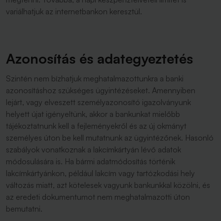
variálhatjuk az internetbankon keresztül.
Azonosítás és adategyeztetés
Szintén nem bízhatjuk meghatalmazottunkra a banki
azonosításhoz szükséges ügyintézéseket. Amennyiben
lejárt, vagy elveszett személyazonosító igazolványunk
helyett újat igényeltünk, akkor a bankunkat mielőbb
tájékoztatnunk kell a fejleményekről és az új okmányt
személyes úton be kell mutatnunk az ügyintézőnek. Hasonló
szabályok vonatkoznak a lakcímkártyán lévő adatok
módosulására is. Ha bármi adatmódosítás történik
lakcímkártyánkon, például lakcím vagy tartózkodási hely
változás miatt, azt kötelesek vagyunk bankunkkal közölni, és
az eredeti dokumentumot nem meghatalmazotti úton
bemutatni.