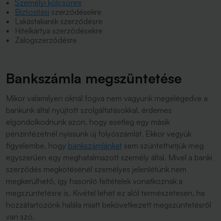
Személyi kölcsönre
Biztosítási
szerződésekre
Lakástakarék szerződésre
Hitelkártya szerződésekre
Zálogszerződésre
Bankszámla megszüntetése
Mikor valamilyen oknál fogva nem vagyunk megelégedve a
bankunk által nyújtott szolgáltatásokkal, érdemes
elgondolkodnunk azon, hogy esetleg egy másik
pénzintézetnél nyissunk új folyószámlát. Ekkor vegyük
figyelembe, hogy
bankszámlánkat
sem szüntethetjük meg
egyszerűen egy meghatalmazott személy által. Mivel a banki
szerződés megkötésénél személyes jelenlétünk nem
megkerülhető, így hasonló feltételek vonatkoznak a
megszüntetésre is. Kivétel lehet ez alól természetesen, ha
hozzátartozónk halála miatt bekövetkezett megszüntetésről
van szó.