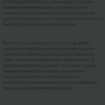
letölthetjük és kitölthetjük az általunk választott személy
adataival. Ám kellemetlenséget is tud okozni, ha nem
vagyunk pontosan tisztában azzal, hogy milyen lakossági
ügyintézési folyamatokhoz nem elég az írott dokumentum. A
Bank360.hu ezeknek az eseteknek járt utána.
Mielőtt azt gondolnánk elég, ha az eseti, vagy állandó
meghatalmazásunkban pontosan feltüntetjük, hogy mire
vonatkozik a meghatalmazás tárgya és már küldhetünk is
valakit a bankba pénzügyeket intézni, akkor tévedünk. Új
szerződések megkötésére, limitek változtatására, számlák
megszüntetésére, illetve személyes azonosításhoz,
okmányokhoz köthető műveletek általában nem
kivitelezhetőek meghatalmazással, de ennek rugalmassága
vagy szigorúsága bankról bankra változhat.