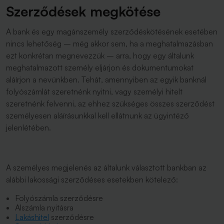
Szerződések megkötése
A bank és egy magánszemély szerződéskötésének esetében
nincs lehetőség – még akkor sem, ha a meghatalmazásban
ezt konkrétan megnevezzük – arra, hogy egy általunk
meghatalmazott személy eljárjon és dokumentumokat
aláírjon a nevünkben. Tehát, amennyiben az egyik banknál
folyószámlát szeretnénk nyitni, vagy személyi hitelt
szeretnénk felvenni, az ehhez szükséges összes szerződést
személyesen aláírásunkkal kell ellátnunk az ügyintéző
jelenlétében.
A személyes megjelenés az általunk választott bankban az
alábbi lakossági szerződéses esetekben kötelező:
Folyószámla szerződésre
Alszámla nyitásra
Lakáshitel
szerződésre