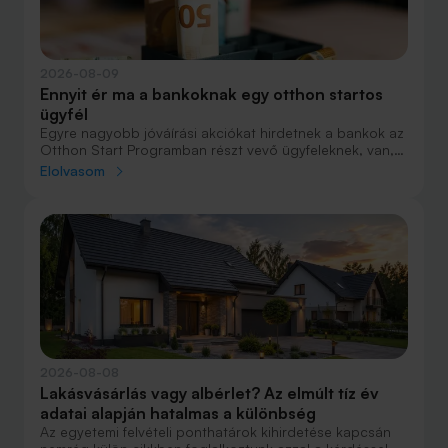
2026-08-09
Ennyit ér ma a bankoknak egy otthon startos
ügyfél
Egyre nagyobb jóváírási akciókat hirdetnek a bankok az
Otthon Start Programban részt vevő ügyfeleknek, van,
ahol összesen akár félmillió forint jóváírást is össze lehet
Elolvasom
gyűjteni különböző kedvezményekkel. Hol lehet ennek a
vége és pontosan milyen feltételeket kell vállalni a
nagyobb jóváírásért?
2026-08-08
Lakásvásárlás vagy albérlet? Az elmúlt tíz év
adatai alapján hatalmas a különbség
Az egyetemi felvételi ponthatárok kihirdetése kapcsán