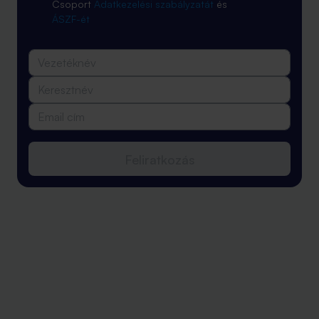
Csoport
Adatkezelési szabályzatát
és
ÁSZF-ét
Feliratkozás