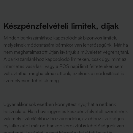
Készpénzfelvételi limitek, díjak
Minden bankszámlához kapcsolódnak bizonyos limitek,
melyeknek módosítására bármikor van lehetőségünk. Már ha
nem meghatalmazott útján kívánjuk a műveletet végrehajtani.
A bankszámlánkhoz kapcsolódó limiteken, csak úgy, mint az
internetes vásárlási, vagy a POS napi limit feltételeken sem
változtathat meghatalmazottunk, ezeknek a módosítását is
személyesen tehetjük meg.
Ugyanakkor sok esetben könnyítést nyújthat a netbank
használata. Ha a havi ingyenes készpénzfelvételt szeretnénk
valamely számlánkhoz hozzárendelni, az ehhez szükséges
nyilatkozatot már netbankon keresztül is lehetőségünk van
megtenni. Továbbá, a napi készpénzfelvételi limitet is