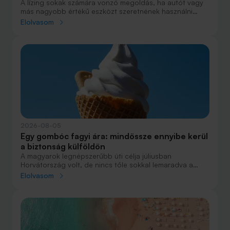
A lízing sokak számára vonzó megoldás, ha autót vagy
más nagyobb értékű eszközt szeretnének használni
anélkül, hogy azt egy összegben ki kellene fizetniük.
Elolvasom
Elsőre azonban könnyű elveszni a részletekben: önerő,
maradványérték, THM, GAP – csak néhány azok közül a
fogalmak közül, amelyekkel biztosan találkozol.
2026-08-05
Egy gombóc fagyi ára: mindössze ennyibe kerül
a biztonság külföldön
A magyarok legnépszerűbb úti célja júliusban
Horvátország volt, de nincs tőle sokkal lemaradva a
júniust megnyerő Olaszország sem. A tengerparti
Elolvasom
nyaralások fölénye elsöprő volt az adatok alapján,
autóval pedig majdnem annyian vágtak neki a
nyaralásnak, mint repülővel.