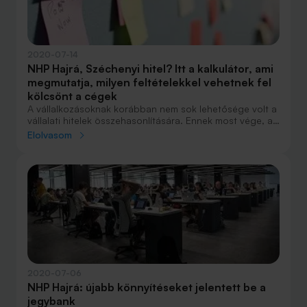
2020-07-14
NHP Hajrá, Széchenyi hitel? Itt a kalkulátor, ami
megmutatja, milyen feltételekkel vehetnek fel
kölcsönt a cégek
A vállalkozásoknak korábban nem sok lehetősége volt a
vállalati hitelek összehasonlítására. Ennek most vége, a
Bank360.hu NHP Hajrá és Széchenyi hitel kalkulátorokkal
Elolvasom
néhány kattintás után díjmentesen megtudhatják, milyen
feltételekkel igényelhetik a kedvezményes kamatozású
kölcsönöket.
2020-07-06
NHP Hajrá: újabb könnyítéseket jelentett be a
jegybank