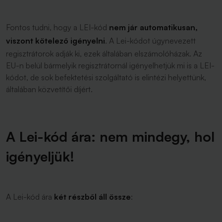
Fontos tudni, hogy a LEI-kód
nem jár automatikusan,
viszont kötelező igényelni
. A Lei-kódot úgynevezett
regisztrátorok adják ki, ezek általában elszámolóházak. Az
EU-n belül bármelyik regisztrátornál igényelhetjük mi is a LEI-
kódot, de sok befektetési szolgáltató is elintézi helyettünk,
általában közvetítői díjért.
A Lei-kód ára: nem mindegy, hol
igényeljük!
A Lei-kód ára
két részből áll össze
: