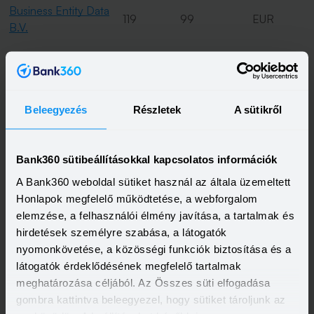
Business Entity Data
119
99
EUR
B.V.
Irish Stock Exchange
160
110
EUR
Beleegyezés
Részletek
A sütikről
A külfödi regisztrátoroknál a díjakat a táblázatban megadott
devizában kell kifizetni. A tényleges, forintban számolt
költség függ a
vállalati bankszámla
csomagtól, az átutalás
Bank360 sütibeállításokkal kapcsolatos információk
módjától és az adott deviza aktuális
árfolyamától
.
A Bank360 weboldal sütiket használ az általa üzemeltett
Promóció
Honlapok megfelelő működtetése, a webforgalom
elemzése, a felhasználói élmény javítása, a tartalmak és
Kapcsolódó címkék
hirdetések személyre szabása, a látogatók
nyomonkövetése, a közösségi funkciók biztosítása és a
VÁLLALKOZÓI SZÁMLA
ÉRTÉKPAPÍR SZÁMLA
BEFEKTETÉS
látogatók érdeklődésének megfelelő tartalmak
meghatározása céljából. Az Összes süti elfogadása
gombra kattintva beleegyezel, hogy sütiket tároljunk az