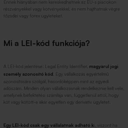
Ennek hiányában nem kereskedhetnek az EU-s piacokon
részvényekkel vagy kötvényekkel, és nem hajthatnak végre
tőzsdei vagy forex ügyleteket.
Mi a LEI-kód funkciója?
A LEI-kód jelentése: Legal Entity Identifier,
magyarul jogi
személy azonosító kód
. Egy vállalkozás
egyértelmű
azonosítására szolgál, hasonlóképpen mint az egyedi
adószám. Minden olyan vállalkozásnak rendelkeznie kell vele,
amelynek befektetési számlája van, függetlenül attól, hogy
köt vagy kötött-e akár egyetlen egy derivatív ügyletet.
Egy LEI-kód csak egy vállalatnak adható k
i, viszont ha