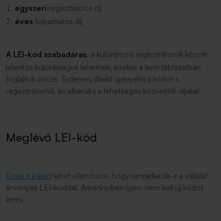
egyszeri
regisztrációs díj
éves
folyamatos díj
A LEI-kód szabadáras
, a különböző regisztrátorok között
jelentős különbségek lehetnek, ezeket a lenti táblázatban
foglaltuk össze. Érdemes
direkt igényelni
a kódot a
regisztrátortól, és elkerülni a lehetséges közvetítői díjakat.
Meglévő LEI-kód
Ezen a linken
lehet ellenőrizni, hogy rendelkezik-e a vállalat
érvényes LEI-kóddal. Amennyiben igen, nem kell új kódot
kérni.