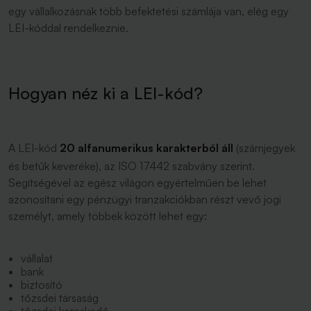
egy vállalkozásnak több befektetési számlája van, elég egy
LEI-kóddal rendelkeznie.
Hogyan néz ki a LEI-kód?
A LEI-kód
20 alfanumerikus karakterből áll
(számjegyek
és betűk keveréke), az ISO 17442 szabvány szerint.
Segítségével az egész világon egyértelműen be lehet
azonosítani egy pénzügyi tranzakciókban részt vevő jogi
személyt, amely többek között lehet egy:
vállalat
bank
biztosító
tőzsdei társaság