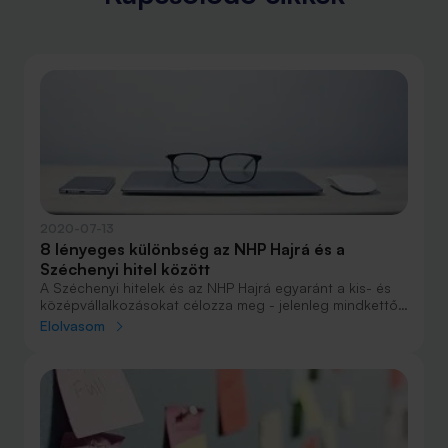
2020-07-13
8 lényeges különbség az NHP Hajrá és a
Széchenyi hitel között
A Széchenyi hitelek és az NHP Hajrá egyaránt a kis- és
középvállalkozásokat célozza meg - jelenleg mindkettő
a koronavírus járvány negatív gazdasági hatásait
Elolvasom
igyekszik enyhíteni, illetve mindkettőre igaz, hogy a piaci
vállalati hiteleknél kedvezőbb kamatozással vehető fel.
Mi akkor a különbség a két program között? Kik vehetik
igénybe ezeket a kölcsönöket és milyen feltételekkel?
Ezekre a kérdésekre ad választ a Bank360.hu cikke.