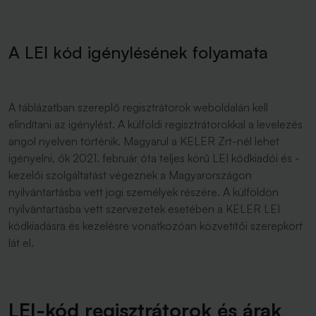
A LEI kód igénylésének folyamata
A táblázatban szereplő regisztrátorok weboldalán kell
elindítani az igénylést. A külföldi regisztrátorokkal a levelezés
angol nyelven történik. Magyarul a KELER Zrt-nél lehet
igényelni, ők 2021. február óta teljes körű LEI kódkiadói és -
kezelői szolgáltatást végeznek a Magyarországon
nyilvántartásba vett jogi személyek részére. A külföldön
nyilvántartásba vett szervezetek esetében a KELER LEI
kódkiadásra és kezelésre vonatkozóan közvetítői szerepkört
lát el.
LEI-kód regisztrátorok és árak