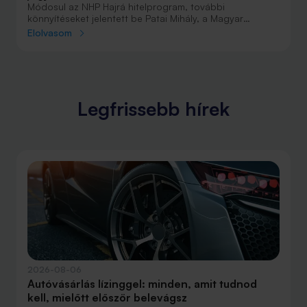
Módosul az NHP Hajrá hitelprogram, további
könnyítéseket jelentett be Patai Mihály, a Magyar
Nemzeti Bank alelnöke.
Elolvasom
Legfrissebb hírek
2026-08-06
Autóvásárlás lízinggel: minden, amit tudnod
kell, mielőtt először belevágsz