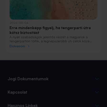
2026-08-04
Erre mindenképp figyelj, ha tengerparti útra
kötsz biztosítást
A nyári szabadságok jelentős részét a magyarok a
tengerparton töltik, a legnépszerűbb úti célok közé
Horvátország, Olaszország és Görögország tartozik. A
Elolvasom
nyaralás szervezésekor általában nagy figyelmet kap a
szállás, az útvonal vagy éppen a programok
megtervezése, az utasbiztosítás kiválasztása azonban
sokszor az utolsó pillanatra marad.
Jogi Dokumentumok
Kapcsolat
Hasznos Linkek