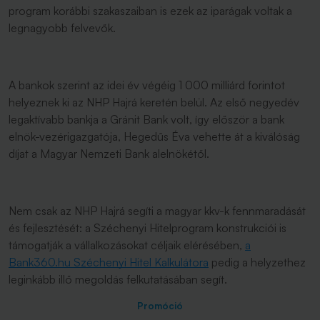
program korábbi szakaszaiban is ezek az iparágak voltak a
legnagyobb felvevők.
A bankok szerint az idei év végéig 1 000 milliárd forintot
helyeznek ki az NHP Hajrá keretén belül. Az első negyedév
legaktívabb bankja a Gránit Bank volt, így először a bank
elnök-vezérigazgatója, Hegedűs Éva vehette át a kiválóság
díjat a Magyar Nemzeti Bank alelnökétől.
Nem csak az NHP Hajrá segíti a magyar kkv-k fennmaradását
és fejlesztését: a Széchenyi Hitelprogram konstrukciói is
támogatják a vállalkozásokat céljaik elérésében,
a
Bank360.hu Széchenyi Hitel Kalkulátora
pedig a helyzethez
leginkább illő megoldás felkutatásában segít.
Promóció