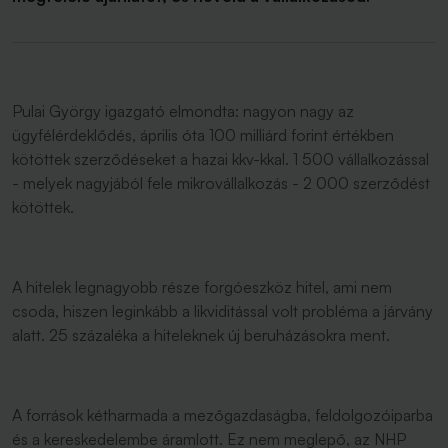
Pulai György igazgató elmondta: nagyon nagy az
ügyfélérdeklődés, április óta 100 milliárd forint értékben
kötöttek szerződéseket a hazai kkv-kkal. 1 500 vállalkozással
- melyek nagyjából fele mikrovállalkozás - 2 000 szerződést
kötöttek.
A hitelek legnagyobb része forgóeszköz hitel, ami nem
csoda, hiszen leginkább a likviditással volt probléma a járvány
alatt. 25 százaléka a hiteleknek új beruházásokra ment.
A források kétharmada a mezőgazdaságba, feldolgozóiparba
és a kereskedelembe áramlott. Ez nem meglepő, az NHP