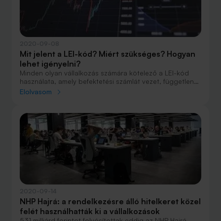
összeget folyósítottak, illetve hogy melyik ágazatba
jutott eddig a legtöbb pénz.
2020-09-08
Mit jelent a LEI-kód? Miért szükséges? Hogyan
lehet igényelni?
Minden olyan vállalkozás számára kötelező a LEI-kód
használata, amely befektetési számlát vezet, függetlenül
attól, köt-e ügyleteket. A LEI-kód nélkül nem lehetséges
Elolvasom
a tőzsdei kereskedés. A szolgáltatás szabadáras,
jelentős különbségek vannak a regisztrátorok között.
Elmondjuk a részleteket.
2020-09-14
NHP Hajrá: a rendelkezésre álló hitelkeret közel
felét használhatták ki a vállalkozások
531 milliárd forintot folyósítottak eddig az NHP Hajrá