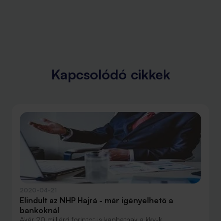
Kapcsolódó cikkek
2020-04-21
Elindult az NHP Hajrá - már igényelhető a
bankoknál
Akár 20 milliárd forintot is kaphatnak a kkv-k