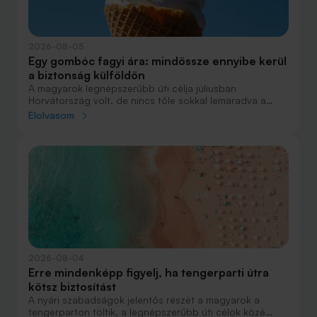
2026-08-05
Egy gombóc fagyi ára: mindössze ennyibe kerül
a biztonság külföldön
A magyarok legnépszerűbb úti célja júliusban
Horvátország volt, de nincs tőle sokkal lemaradva a
júniust megnyerő Olaszország sem. A tengerparti
Elolvasom
nyaralások fölénye elsöprő volt az adatok alapján,
autóval pedig majdnem annyian vágtak neki a
nyaralásnak, mint repülővel.
2026-08-04
Erre mindenképp figyelj, ha tengerparti útra
kötsz biztosítást
A nyári szabadságok jelentős részét a magyarok a
tengerparton töltik, a legnépszerűbb úti célok közé