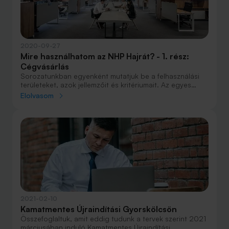
2020-09-27
Mire használhatom az NHP Hajrát? - 1. rész:
Cégvásárlás
Sorozatunkban egyenként mutatjuk be a felhasználási
területeket, azok jellemzőit és kritériumait. Az egyes
hitelcélokhoz eltérő feltételrendszer, hitelösszeg és
Elolvasom
futamidő kapcsolódik, ebből következően pedig más
kizáró okok kapcsolódhatnak hozzájuk. Elsőként azt
járjuk körbe, hogy miként lehet cégvásárlásra, azaz
részesedés megszerzésére használni az NHP Hajrát.
2021-02-10
Kamatmentes Újraindítási Gyorskölcsön
Összefoglaltuk, amit eddig tudunk a tervek szerint 2021
márciusában induló Kamatmentes Újraindítási