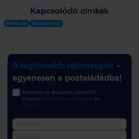
Kapcsolódó címkék
NHP HAJRÁ
VÁLLALATI HITEL
A legfrissebb újdonságok
-
egyenesen a postaládádba!
Elolvastam és elfogadom a Bank360
Csoport
Adatkezelési szabályzatát
és
ÁSZF-ét