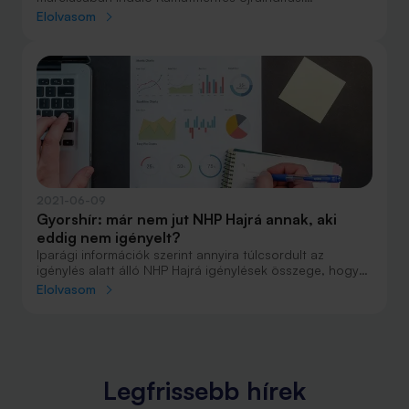
Gyorskölcsön hitelprogramról. A támogatás
Elolvasom
segítségével akár 10 milliós ingyenhitelhez juthatnak a
kis- és középvállalkozások.
2021-06-09
Gyorshír: már nem jut NHP Hajrá annak, aki
eddig nem igényelt?
Iparági információk szerint annyira túlcsordult az
igénylés alatt álló NHP Hajrá igénylések összege, hogy
aki eddig nem adta le az igénylését, az már szinte
Elolvasom
biztosan nem fog részesülni a hiteltípusból – értesült a
Bank360.
Legfrissebb hírek