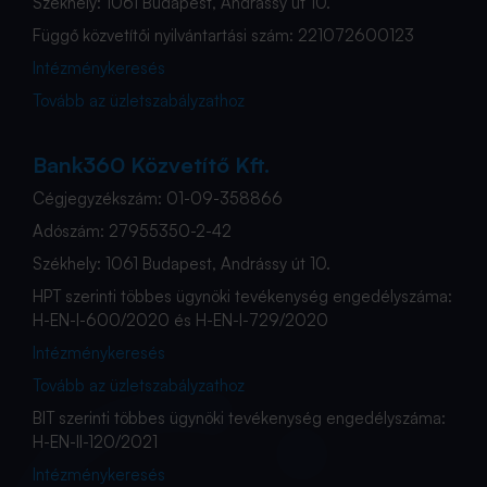
Székhely: 1061 Budapest, Andrássy út 10.
Függő közvetítői nyilvántartási szám: 221072600123
Intézménykeresés
Tovább az üzletszabályzathoz
Bank360 Közvetítő Kft.
Cégjegyzékszám: 01-09-358866
Adószám: 27955350-2-42
Székhely: 1061 Budapest, Andrássy út 10.
HPT szerinti többes ügynöki tevékenység engedélyszáma:
H-EN-I-600/2020 és H-EN-I-729/2020
Intézménykeresés
Tovább az üzletszabályzathoz
BIT szerinti többes ügynöki tevékenység engedélyszáma:
H-EN-II-120/2021
Intézménykeresés