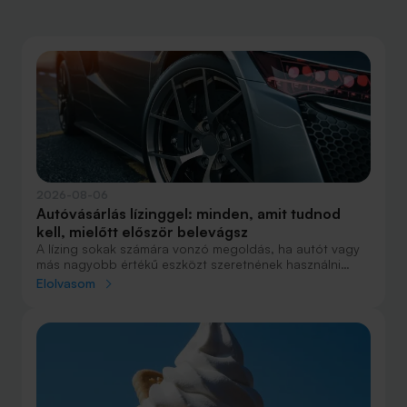
2026-08-06
Autóvásárlás lízinggel: minden, amit tudnod
kell, mielőtt először belevágsz
A lízing sokak számára vonzó megoldás, ha autót vagy
más nagyobb értékű eszközt szeretnének használni
anélkül, hogy azt egy összegben ki kellene fizetniük.
Elolvasom
Elsőre azonban könnyű elveszni a részletekben: önerő,
maradványérték, THM, GAP – csak néhány azok közül a
fogalmak közül, amelyekkel biztosan találkozol.