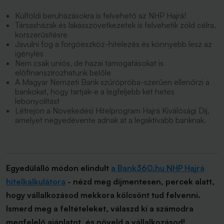
Külföldi beruházásokra is felvehető az NHP Hajrá!
Társasházak és lakásszövetkezetek is felvehetik zöld célra,
korszerűsítésre
Javulni fog a forgóeszköz-hitelezés és könnyebb lesz az
igénylés
Nem csak uniós, de hazai támogatásokat is
előfinanszírozhatunk belőle
A Magyar Nemzeti Bank szúrópróba-szerűen ellenőrzi a
bankokat, hogy tartják-e a legfeljebb két hetes
lebonyolítást
Létrejön a Növekedési Hitelprogram Hajrá Kiválósági Díj,
amelyet negyedévente adnak át a legaktívabb banknak.
Egyedülálló módon elindult
a Bank360.hu NHP Hajrá
hitelkalkulátora
- nézd meg díjmentesen, percek alatt,
hogy vállalkozásod mekkora kölcsönt tud felvenni.
Ismerd meg a feltételeket, válaszd ki a számodra
megfelelő ajánlatot, és növeld a vállalkozásod!