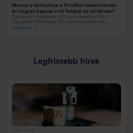
Mennyi a törlesztője a 10 milliós lakáshitelnek,
és hogyan kapnak a túl fiatalok és túl idősek?
Egy tízmilliós lakáshitelt, 10 éves futamidővel 7,5-9
százalékos THM-mel és 120 ezer forint körüli havi
törlesztővel vehetünk fel. Ha a banknak túl fiatalok vagy
Elolvasom
idősek vagyunk, érdemes több helyen körül néznünk.
Legfrissebb hírek
2026-08-09