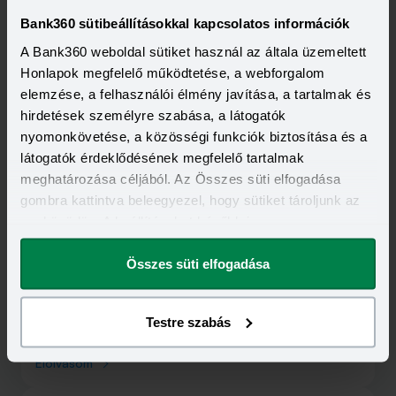
Bank360 sütibeállításokkal kapcsolatos információk
A Bank360 weboldal sütiket használ az általa üzemeltett
Kapcsolódó cikkek
Honlapok megfelelő működtetése, a webforgalom
elemzése, a felhasználói élmény javítása, a tartalmak és
hirdetések személyre szabása, a látogatók
nyomonkövetése, a közösségi funkciók biztosítása és a
látogatók érdeklődésének megfelelő tartalmak
meghatározása céljából. Az Összes süti elfogadása
gombra kattintva beleegyezel, hogy sütiket tároljunk az
eszközödön. A beállításokat később is
megváltoztathatod.
Összes süti elfogadása
2020-03-02
Mennyi jövedelem kell 10 millió forint
kölcsönhöz?
Testre szabás
Mielőtt hitelt vennénk fel, mindenképpen ki kell
számolnunk, hogy milyen terhelést jelentene számunkra
az összeg törlesztése. Bizonyos terhelés felett ugyanis a
Elolvasom
hitel törlesztése kockázatos lehet, a túlzott eladósodást
akadályozó szabályozás így nem is teszi lehetővé, hogy