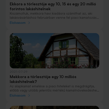
Ekkora a törlesztője egy 10, 15 és egy 20 millió
forintos lakáshitelnek
Kiszámoltuk, mekkora havi kiadásra számíthat az, aki
lakásvásárláshoz februárban venne fel piaci kamatozású
jelzáloghitelt.
Elolvasom
2021-07-29
Mekkora a törlesztője egy 10 milliós
lakáshitelnek?
Az alapkamat emelése a piaci hiteleket is megdrágítja,
előbb vagy utóbb jelentős mértékű kamatnövekedéshez
vezet a lakosság számára is.
Elolvasom