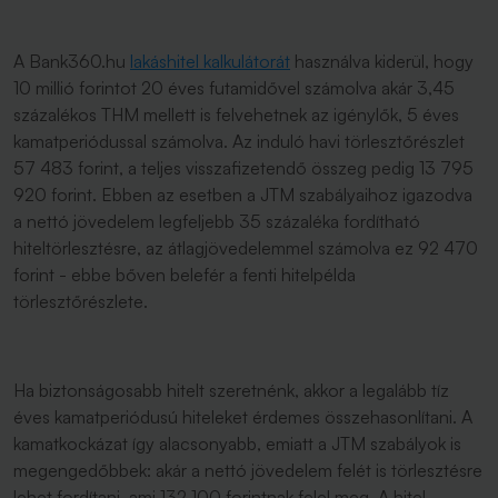
A Bank360.hu
lakáshitel kalkulátorát
használva kiderül, hogy
10 millió forintot 20 éves futamidővel számolva akár 3,45
százalékos THM mellett is felvehetnek az igénylők, 5 éves
kamatperiódussal számolva. Az induló havi törlesztőrészlet
57 483 forint, a teljes visszafizetendő összeg pedig 13 795
920 forint. Ebben az esetben a JTM szabályaihoz igazodva
a nettó jövedelem legfeljebb 35 százaléka fordítható
hiteltörlesztésre, az átlagjövedelemmel számolva ez 92 470
forint - ebbe bőven belefér a fenti hitelpélda
törlesztőrészlete.
Ha biztonságosabb hitelt szeretnénk, akkor a legalább tíz
éves kamatperiódusú hiteleket érdemes összehasonlítani. A
kamatkockázat így alacsonyabb, emiatt a JTM szabályok is
megengedőbbek: akár a nettó jövedelem felét is törlesztésre
lehet fordítani, ami 132 100 forintnak felel meg. A hitel