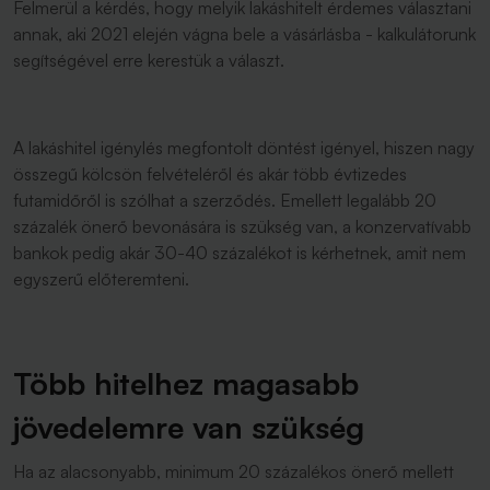
Felmerül a kérdés, hogy melyik lakáshitelt érdemes választani
annak, aki 2021 elején vágna bele a vásárlásba - kalkulátorunk
segítségével erre kerestük a választ.
A lakáshitel igénylés megfontolt döntést igényel, hiszen nagy
összegű kölcsön felvételéről és akár több évtizedes
futamidőről is szólhat a szerződés. Emellett legalább 20
százalék önerő bevonására is szükség van, a konzervatívabb
bankok pedig akár 30-40 százalékot is kérhetnek, amit nem
egyszerű előteremteni.
Több hitelhez magasabb
jövedelemre van szükség
Ha az alacsonyabb, minimum 20 százalékos önerő mellett