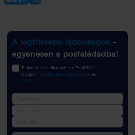
LAKÁSHITEL
JTM
A legfrissebb újdonságok
-
egyenesen a postaládádba!
Elolvastam és elfogadom a Bank360
Csoport
Adatkezelési szabályzatát
és
ÁSZF-ét