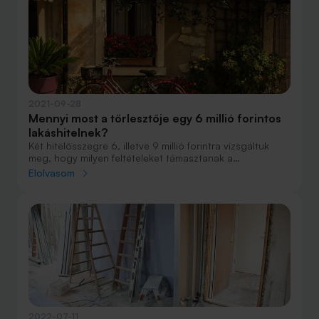
2021-09-28
Mennyi most a törlesztője egy 6 millió forintos
lakáshitelnek?
Két hitelösszegre 6, illetve 9 millió forintra vizsgáltuk
meg, hogy milyen feltételeket támasztanak a
hitelfolyósító intézetek.
Elolvasom
2022-07-11