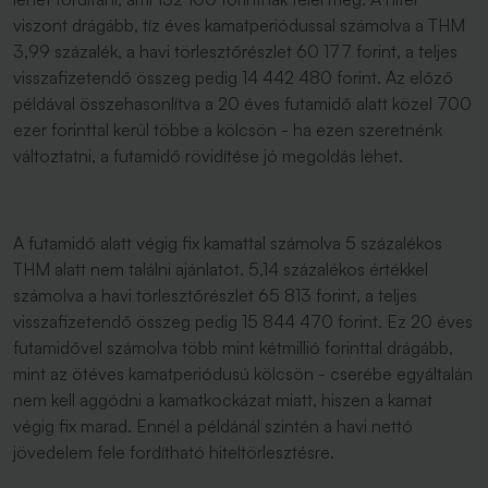
viszont drágább, tíz éves kamatperiódussal számolva a THM
3,99 százalék, a havi törlesztőrészlet 60 177 forint, a teljes
visszafizetendő összeg pedig 14 442 480 forint. Az előző
példával összehasonlítva a 20 éves futamidő alatt közel 700
ezer forinttal kerül többe a kölcsön - ha ezen szeretnénk
változtatni, a futamidő rövidítése jó megoldás lehet.
A futamidő alatt végig fix kamattal számolva 5 százalékos
THM alatt nem találni ajánlatot. 5,14 százalékos értékkel
számolva a havi törlesztőrészlet 65 813 forint, a teljes
visszafizetendő összeg pedig 15 844 470 forint. Ez 20 éves
futamidővel számolva több mint kétmillió forinttal drágább,
mint az ötéves kamatperiódusú kölcsön - cserébe egyáltalán
nem kell aggódni a kamatkockázat miatt, hiszen a kamat
végig fix marad. Ennél a példánál szintén a havi nettó
jövedelem fele fordítható hiteltörlesztésre.