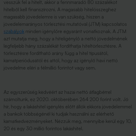
vesszük fel a hitelt, akkor a fennmaradó 80 százalékot
hitelből kell finanszírozni. A magasabb hitelösszeghez
magasabb jövedelemre is van szükség, hiszen a
jövedelemarányos törlesztési mutatóval (JTM) kapcsolatos
szabályok
minden igénylőre egyaránt vonatkoznak. A JTM
azt mutatja meg, hogy a hiteligénylő a nettó jövedelmének
legfeljebb hány százalékát fordíthatja hiteltörlesztésre. A
törlesztésre fordítható arány függ a hitel típusától,
kamatperiódusától és attól, hogy az igénylő havi nettó
jövedelme eléri a félmillió forintot vagy sem.
Az egyszerűség kedvéért az hazai nettó átlagbérrel
számoltunk, ez 2020. októberében 264 200 forint volt. Jó
hír, hogy a lakáshitel igénylés előtt állók ekkora jövedelemmel
a bankok többségénél ki tudják használni az elérhető
kamatkedvezményeket. Nézzük meg, mennyibe kerül egy 10,
20 és egy 30 millió forintos lakáshitel.