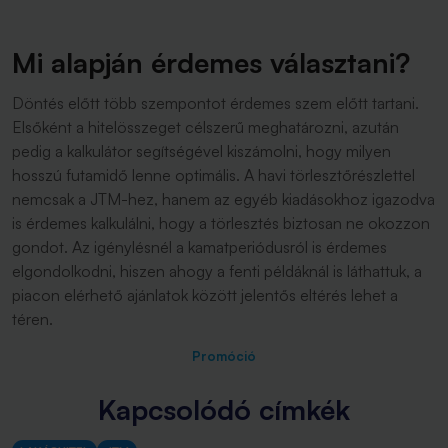
Mi alapján érdemes választani?
Döntés előtt több szempontot érdemes szem előtt tartani.
Elsőként a hitelösszeget célszerű meghatározni, azután
pedig a kalkulátor segítségével kiszámolni, hogy milyen
hosszú futamidő lenne optimális. A havi törlesztőrészlettel
nemcsak a JTM-hez, hanem az egyéb kiadásokhoz igazodva
is érdemes kalkulálni, hogy a törlesztés biztosan ne okozzon
gondot. Az igénylésnél a kamatperiódusról is érdemes
elgondolkodni, hiszen ahogy a fenti példáknál is láthattuk, a
piacon elérhető ajánlatok között jelentős eltérés lehet a
téren.
Promóció
Kapcsolódó címkék