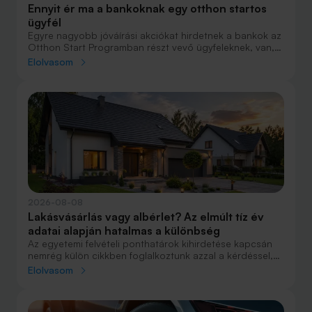
Ennyit ér ma a bankoknak egy otthon startos
ügyfél
Egyre nagyobb jóváírási akciókat hirdetnek a bankok az
Otthon Start Programban részt vevő ügyfeleknek, van,
ahol összesen akár félmillió forint jóváírást is össze lehet
Elolvasom
gyűjteni különböző kedvezményekkel. Hol lehet ennek a
vége és pontosan milyen feltételeket kell vállalni a
nagyobb jóváírásért?
2026-08-08
Lakásvásárlás vagy albérlet? Az elmúlt tíz év
adatai alapján hatalmas a különbség
Az egyetemi felvételi ponthatárok kihirdetése kapcsán
nemrég külön cikkben foglalkoztunk azzal a kérdéssel,
hogy lakást venni vagy vásárolni éri meg jobban. Előző
Elolvasom
cikkünkben jelentős részben a jövőre vonatkozó
becsléseket tettünk, amelyek alapján arra jutottunk, aki
csak teheti, annak mindenképpen megéri a