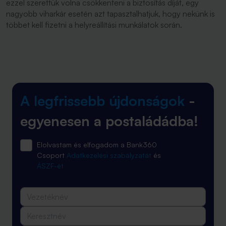
ezzel szerettük volna csökkenteni a biztosítás díját, egy
nagyobb viharkár esetén azt tapasztalhatjuk, hogy nekünk is
többet kell fizetni a helyreállítási munkálatok során.
A legfrissebb újdonságok
-
egyenesen a postaládádba!
Elolvastam és elfogadom a Bank360
Csoport
Adatkezelési szabályzatát
és
ÁSZF-ét