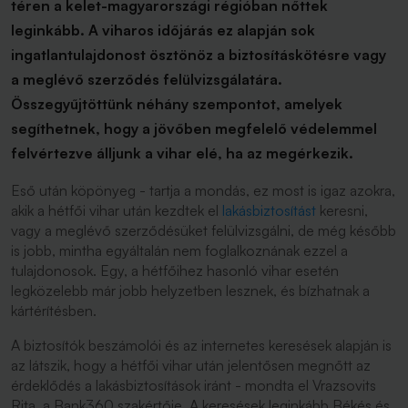
téren a kelet-magyarországi régióban nőttek
leginkább. A viharos időjárás ez alapján sok
ingatlantulajdonost ösztönöz a biztosításkötésre vagy
a meglévő szerződés felülvizsgálatára.
Összegyűjtöttünk néhány szempontot, amelyek
segíthetnek, hogy a jövőben megfelelő védelemmel
felvértezve álljunk a vihar elé, ha az megérkezik.
Eső után köpönyeg - tartja a mondás, ez most is igaz azokra,
akik a hétfői vihar után kezdtek el
lakásbiztosítást
keresni,
vagy a meglévő szerződésüket felülvizsgálni, de még később
is jobb, mintha egyáltalán nem foglalkoznának ezzel a
tulajdonosok. Egy, a hétfőihez hasonló vihar esetén
legközelebb már jobb helyzetben lesznek, és bízhatnak a
kártérítésben.
A biztosítók beszámolói és az internetes keresések alapján is
az látszik, hogy a hétfői vihar után jelentősen megnőtt az
érdeklődés a lakásbiztosítások iránt - mondta el Vrazsovits
Rita, a Bank360 szakértője. A keresések leginkább Békés és