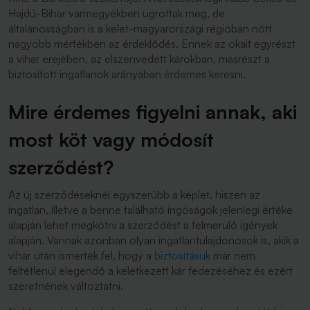
Hajdú-Bihar vármegyékben ugrottak meg, de
általánosságban is a kelet-magyarországi régióban nőtt
nagyobb mértékben az érdeklődés. Ennek az okait egyrészt
a vihar erejében, az elszenvedett károkban, másrészt a
biztosított ingatlanok arányában érdemes keresni.
Mire érdemes figyelni annak, aki
most köt vagy módosít
szerződést?
Az új szerződéseknél egyszerűbb a képlet, hiszen az
ingatlan, illetve a benne található ingóságok jelenlegi értéke
alapján lehet megkötni a szerződést a felmerülő igények
alapján. Vannak azonban olyan ingatlantulajdonosok is, akik a
vihar után ismerték fel, hogy a
biztosításuk
már nem
feltétlenül elegendő a keletkezett kár fedezéséhez és ezért
szeretnének változtatni.