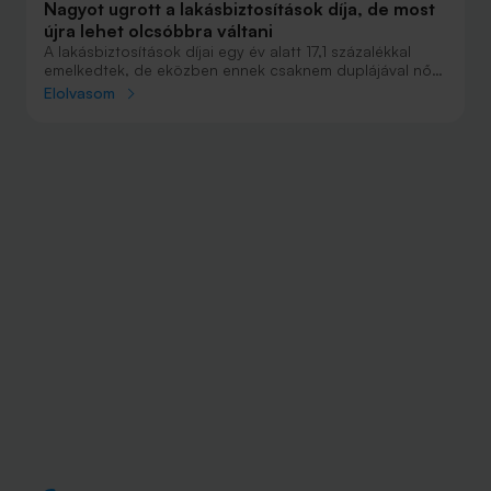
Nagyot ugrott a lakásbiztosítások díja, de most
újra lehet olcsóbbra váltani
A lakásbiztosítások díjai egy év alatt 17,1 százalékkal
emelkedtek, de eközben ennek csaknem duplájával nőtt
az ingatlanok átlagos biztosítási összege. Márciusban
Elolvasom
egy hónapig az idén is szabadon válthatnak az ügyfelek,
ha jobb biztosítást találnak maguknak.