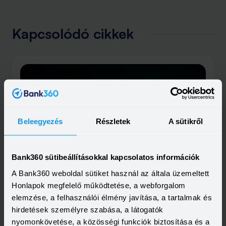
Kapcsolódó cikkek
Beleegyezés
Részletek
A sütikről
2025-07-08
Rémálmot hozott a lehűlés, hozta magával a
Bank360 sütibeállításokkal kapcsolatos információk
súlyos viharkárokat is
A Bank360 weboldal sütiket használ az általa üzemeltett
Újra milliárdos károkat okozott a júliusi vihar
ingatlanokban és autókban, igaz, pontos összeget majd
Honlapok megfelelő működtetése, a webforgalom
a romok eltakarítása után fogunk látni. Járműveknél
Elolvasom
elemzése, a felhasználói élmény javítása, a tartalmak és
ilyenkor segít a casco, az ingatlanoknál pedig a
lakásbiztosítás. Utóbbinál sokakat érhet meglepetés,
hirdetések személyre szabása, a látogatók
amennyiben a régi szerződésük már nem elég a teljes
nyomonkövetése, a közösségi funkciók biztosítása és a
kártérítésre.