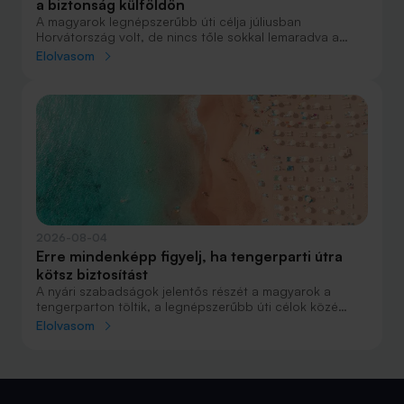
a biztonság külföldön
A magyarok legnépszerűbb úti célja júliusban
Horvátország volt, de nincs tőle sokkal lemaradva a
júniust megnyerő Olaszország sem. A tengerparti
Elolvasom
nyaralások fölénye elsöprő volt az adatok alapján,
autóval pedig majdnem annyian vágtak neki a
nyaralásnak, mint repülővel.
2026-08-04
Erre mindenképp figyelj, ha tengerparti útra
kötsz biztosítást
A nyári szabadságok jelentős részét a magyarok a
tengerparton töltik, a legnépszerűbb úti célok közé
Horvátország, Olaszország és Görögország tartozik. A
Elolvasom
nyaralás szervezésekor általában nagy figyelmet kap a
szállás, az útvonal vagy éppen a programok
megtervezése, az utasbiztosítás kiválasztása azonban
sokszor az utolsó pillanatra marad.