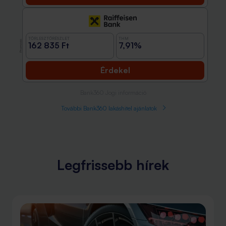
TÖRLESZTŐRÉSZLET
THM
Promóció
162 835 Ft
7,91%
Érdekel
Bank360 Jogi információ
További Bank360 lakáshitel ajánlatok
Legfrissebb hírek