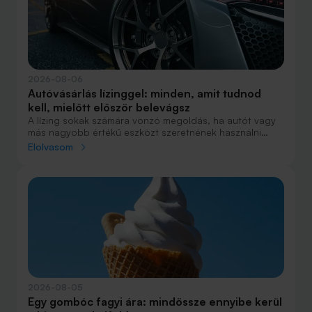
2026-08-06
Autóvásárlás lízinggel: minden, amit tudnod
kell, mielőtt először belevágsz
A lízing sokak számára vonzó megoldás, ha autót vagy
más nagyobb értékű eszközt szeretnének használni
anélkül, hogy azt egy összegben ki kellene fizetniük.
Elolvasom
Elsőre azonban könnyű elveszni a részletekben: önerő,
maradványérték, THM, GAP – csak néhány azok közül a
fogalmak közül, amelyekkel biztosan találkozol.
2026-08-05
Egy gombóc fagyi ára: mindössze ennyibe kerül