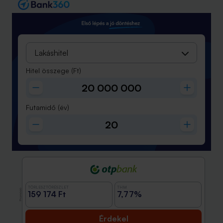
Lakáshitel
Hitel összege
(Ft)
Futamidő
(év)
TÖRLESZTŐRÉSZLET
THM
Promóció
159 174 Ft
7,77%
Érdekel