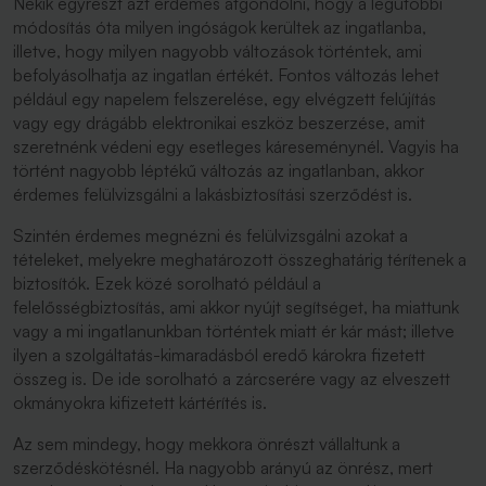
Nekik egyrészt azt érdemes átgondolni, hogy a legutóbbi
módosítás óta milyen ingóságok kerültek az ingatlanba,
illetve, hogy milyen nagyobb változások történtek, ami
befolyásolhatja az ingatlan értékét. Fontos változás lehet
például egy napelem felszerelése, egy elvégzett felújítás
vagy egy drágább elektronikai eszköz beszerzése, amit
szeretnénk védeni egy esetleges káreseménynél. Vagyis ha
történt nagyobb léptékű változás az ingatlanban, akkor
érdemes felülvizsgálni a lakásbiztosítási szerződést is.
Szintén érdemes megnézni és felülvizsgálni azokat a
tételeket, melyekre meghatározott összeghatárig térítenek a
biztosítók. Ezek közé sorolható például a
felelősségbiztosítás, ami akkor nyújt segítséget, ha miattunk
vagy a mi ingatlanunkban történtek miatt ér kár mást; illetve
ilyen a szolgáltatás-kimaradásból eredő károkra fizetett
összeg is. De ide sorolható a zárcserére vagy az elveszett
okmányokra kifizetett kártérítés is.
Az sem mindegy, hogy mekkora önrészt vállaltunk a
szerződéskötésnél. Ha nagyobb arányú az önrész, mert