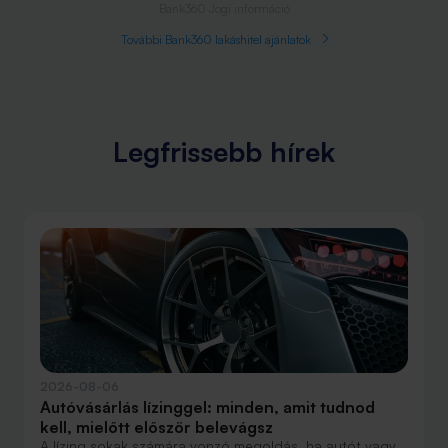
Bank360 Jogi információ
További Bank360 lakáshitel ajánlatok
Legfrissebb hírek
2026-08-06
Autóvásárlás lízinggel: minden, amit tudnod
kell, mielőtt először belevágsz
A lízing sokak számára vonzó megoldás, ha autót vagy