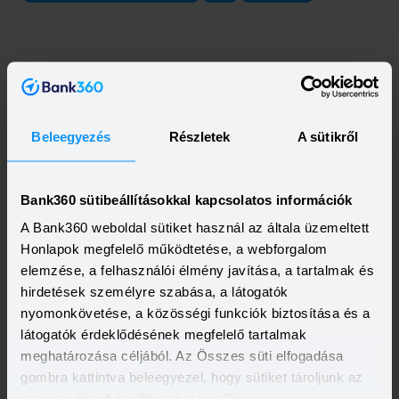
Beleegyezés
Részletek
A sütikről
Bank360 sütibeállításokkal kapcsolatos információk
A Bank360 weboldal sütiket használ az általa üzemeltett
Honlapok megfelelő működtetése, a webforgalom
elemzése, a felhasználói élmény javítása, a tartalmak és
hirdetések személyre szabása, a látogatók
Kapcsolódó cikkek
nyomonkövetése, a közösségi funkciók biztosítása és a
látogatók érdeklődésének megfelelő tartalmak
meghatározása céljából. Az Összes süti elfogadása
gombra kattintva beleegyezel, hogy sütiket tároljunk az
eszközödön. A beállításokat később is