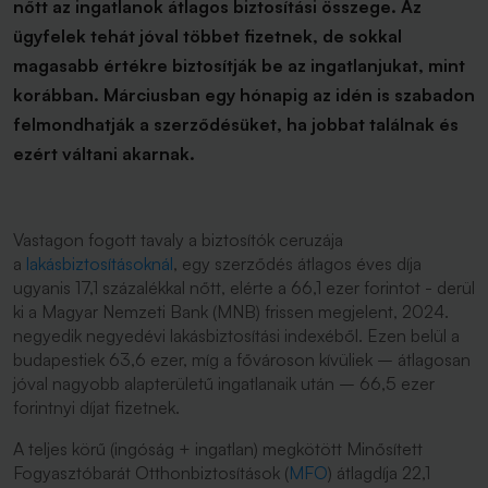
nőtt az ingatlanok átlagos biztosítási összege. Az
ügyfelek tehát jóval többet fizetnek, de sokkal
magasabb értékre biztosítják be az ingatlanjukat, mint
korábban. Márciusban egy hónapig az idén is szabadon
felmondhatják a szerződésüket, ha jobbat találnak és
ezért váltani akarnak.
Vastagon fogott tavaly a biztosítók ceruzája
a
lakásbiztosításoknál
, egy szerződés átlagos éves díja
ugyanis 17,1 százalékkal nőtt, elérte a 66,1 ezer forintot - derül
ki a Magyar Nemzeti Bank (MNB) frissen megjelent, 2024.
negyedik negyedévi lakásbiztosítási indexéből. Ezen belül a
budapestiek 63,6 ezer, míg a fővároson kívüliek – átlagosan
jóval nagyobb alapterületű ingatlanaik után – 66,5 ezer
forintnyi díjat fizetnek.
A teljes körű (ingóság + ingatlan) megkötött Minősített
Fogyasztóbarát Otthonbiztosítások (
MFO
) átlagdíja 22,1