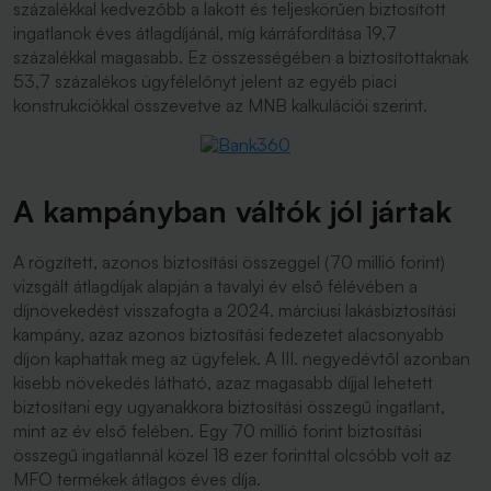
százalékkal kedvezőbb a lakott és teljeskörűen biztosított
ingatlanok éves átlagdíjánál, míg kárráfordítása 19,7
százalékkal magasabb. Ez összességében a biztosítottaknak
53,7 százalékos ügyfélelőnyt jelent az egyéb piaci
konstrukciókkal összevetve az MNB kalkulációi szerint.
A kampányban váltók jól jártak
A rögzített, azonos biztosítási összeggel (70 millió forint)
vizsgált átlagdíjak alapján a tavalyi év első félévében a
díjnövekedést visszafogta a 2024. márciusi lakásbiztosítási
kampány, azaz azonos biztosítási fedezetet alacsonyabb
díjon kaphattak meg az ügyfelek. A III. negyedévtől azonban
kisebb növekedés látható, azaz magasabb díjjal lehetett
biztosítani egy ugyanakkora biztosítási összegű ingatlant,
mint az év első felében. Egy 70 millió forint biztosítási
összegű ingatlannál közel 18 ezer forinttal olcsóbb volt az
MFO termékek átlagos éves díja.