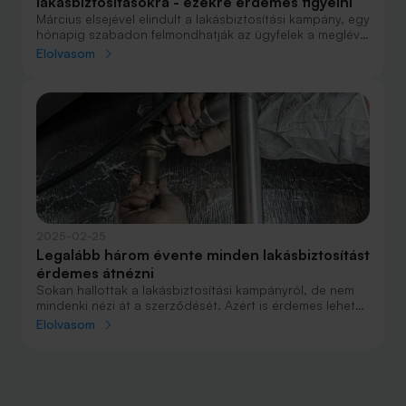
lakásbiztosításokra - ezekre érdemes figyelni
Március elsejével elindult a lakásbiztosítási kampány, egy
hónapig szabadon felmondhatják az ügyfelek a meglévő
szerződésüket és kedvezőbbet köthetnek. Ahhoz
Elolvasom
azonban, hogy tényleg jobban járjunk a váltással,
néhány szabályt érdemes betartanunk.
2025-02-25
Legalább három évente minden lakásbiztosítást
érdemes átnézni
Sokan hallottak a lakásbiztosítási kampányról, de nem
mindenki nézi át a szerződését. Azért is érdemes lehet
váltani, mert az új ügyfelek gyakran kedvezőbb díjakat
Elolvasom
kapnak. Napokon belül indul az idei szabad felmondási
lehetőség, ami egy hónapig tart.