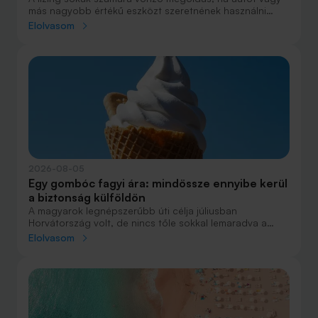
más nagyobb értékű eszközt szeretnének használni
anélkül, hogy azt egy összegben ki kellene fizetniük.
Elolvasom
Elsőre azonban könnyű elveszni a részletekben: önerő,
maradványérték, THM, GAP – csak néhány azok közül a
fogalmak közül, amelyekkel biztosan találkozol.
2026-08-05
Egy gombóc fagyi ára: mindössze ennyibe kerül
a biztonság külföldön
A magyarok legnépszerűbb úti célja júliusban
Horvátország volt, de nincs tőle sokkal lemaradva a
júniust megnyerő Olaszország sem. A tengerparti
Elolvasom
nyaralások fölénye elsöprő volt az adatok alapján,
autóval pedig majdnem annyian vágtak neki a
nyaralásnak, mint repülővel.