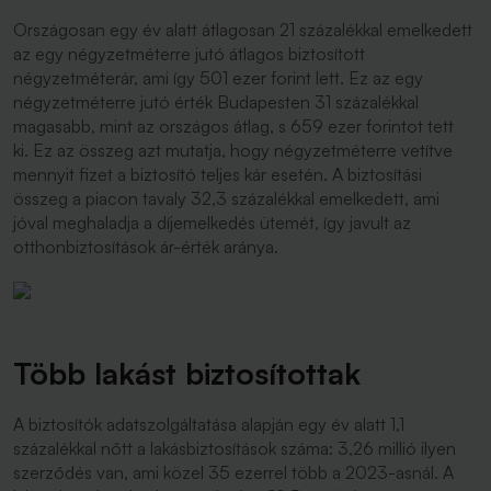
Országosan egy év alatt átlagosan 21 százalékkal emelkedett
az egy négyzetméterre jutó átlagos biztosított
négyzetméterár, ami így 501 ezer forint lett. Ez az egy
négyzetméterre jutó érték Budapesten 31 százalékkal
magasabb, mint az országos átlag, s 659 ezer forintot tett
ki. Ez az összeg azt mutatja, hogy négyzetméterre vetítve
mennyit fizet a biztosító teljes kár esetén. A biztosítási
összeg a piacon tavaly 32,3 százalékkal emelkedett, ami
jóval meghaladja a díjemelkedés ütemét, így javult az
otthonbiztosítások ár-érték aránya.
Több lakást biztosítottak
A biztosítók adatszolgáltatása alapján egy év alatt 1,1
százalékkal nőtt a lakásbiztosítások száma: 3,26 millió ilyen
szerződés van, ami közel 35 ezerrel több a 2023-asnál. A