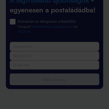
A legfrissebb újdonságok
-
egyenesen a postaládádba!
Elolvastam és elfogadom a Bank360
Csoport
Adatkezelési szabályzatát
és
ÁSZF-ét
Feliratkozás