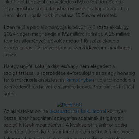
lakott ingatlanoknál a növekedés (19,5 ezer) döntően az
ingóságokhoz kötött lakásbiztosításokhoz kapcsolódott, a
nem lakott ingatlanok biztosításai 15,5 ezerrel nőttek.
Ezen felül a piac állománydíja is bővült 17,2 százalékkal, így
2024 végén meghaladja a 192 milliárd forintot. A 28 milliárd
forintos állománydíj-bővülés mögött 16 százalékban a
díjnövekedés, 1,2 százalékban a szerződésszám-emelkedés
látszik.
Ha egy ügyfél sokallja díját és/vagy nem elégedett a
szolgáltatással, a szerződése évfordulóján és az egy hónapig
tartó márciusi lakásbiztosítási
kampányban
tudja felmondani a
szerződését, és helyette számára kedvezőbb lakásbiztosítást
kötni.
Az ajánlatokat online
lakásbiztosítás kalkulátorral
könnyen
össze lehet hasonlítani az ingatlan adatainak és igényelt
szolgáltatások megadásával. A kiválasztott ajánlatot pedig
akár meg is lehet kötni az interneten keresztül. A márciusban
felmondott szerződések egységesen április végéig élnek,