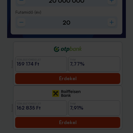
Futamidő
(év)
TÖRLESZTŐRÉSZLET
THM
Promóció
159 174 Ft
7,77%
Érdekel
TÖRLESZTŐRÉSZLET
THM
Promóció
162 835 Ft
7,91%
Érdekel