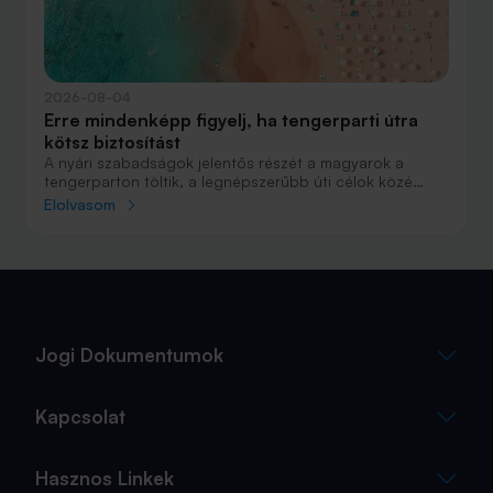
2026-08-04
Erre mindenképp figyelj, ha tengerparti útra
kötsz biztosítást
A nyári szabadságok jelentős részét a magyarok a
tengerparton töltik, a legnépszerűbb úti célok közé
Horvátország, Olaszország és Görögország tartozik. A
Elolvasom
nyaralás szervezésekor általában nagy figyelmet kap a
szállás, az útvonal vagy éppen a programok
megtervezése, az utasbiztosítás kiválasztása azonban
sokszor az utolsó pillanatra marad.
Jogi Dokumentumok
Kapcsolat
Hasznos Linkek