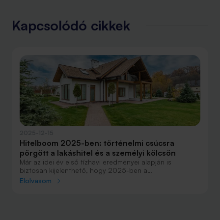
Kapcsolódó cikkek
2025-12-15
Hitelboom 2025-ben: történelmi csúcsra
pörgött a lakáshitel és a személyi kölcsön
Már az idei év első tízhavi eredményei alapján is
biztosan kijelenthető, hogy 2025-ben a
lakáshitelpiacon és a személyi kölcsönök piacán is éves
Elolvasom
rekord születik.