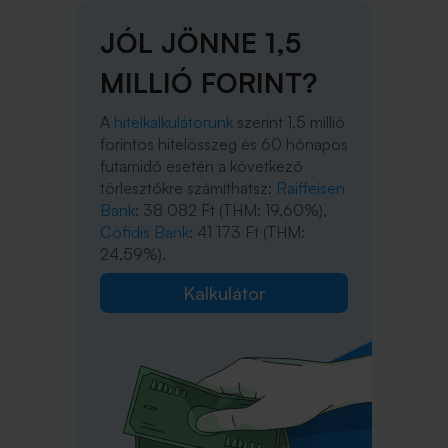
JÓL JÖNNE 1,5
MILLIÓ FORINT?
A
hitelkalkulátorunk
szerint 1,5 millió
forintos hitelösszeg és 60 hónapos
futamidő esetén a következő
törlesztőkre számíthatsz:
Raiffeisen
Bank
: 38 082 Ft (THM: 19,60%),
Cofidis Bank
: 41 173 Ft (THM:
24,59%).
Kalkulátor