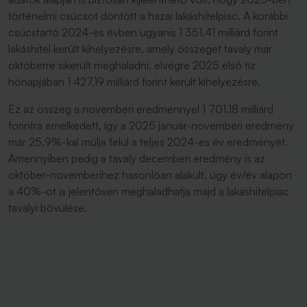
történelmi csúcsot döntött a hazai lakáshitelpiac. A korábbi
csúcstartó 2024-es évben ugyanis 1 351,41 milliárd forint
lakáshitel került kihelyezésre, amely összeget tavaly már
októberre sikerült meghaladni, elvégre 2025 első tíz
hónapjában 1 427,19 milliárd forint került kihelyezésre.
Ez az összeg a novemberi eredménnyel 1 701,18 milliárd
forintra emelkedett, így a 2025 január-novemberi eredmény
már 25,9%-kal múlja felül a teljes 2024-es év eredményét.
Amennyiben pedig a tavaly decemberi eredmény is az
október-novemberihez hasonlóan alakult, úgy év/év alapon
a 40%-ot is jelentősen meghaladhatja majd a lakáshitelpiac
tavalyi bővülése.