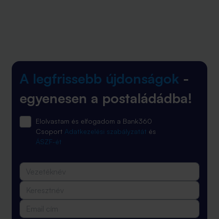
A legfrissebb újdonságok
-
egyenesen a postaládádba!
Elolvastam és elfogadom a Bank360
Csoport
Adatkezelési szabályzatát
és
ÁSZF-ét