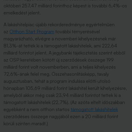
októberi 257,47 milliárd forinthoz képest is további 6,4%-os
emelkedést jelent.
A lakáshitelpiac újabb rekorderedménye egyértelműen
az
Otthon Start Program
további térnyerésével
magyarázható, elvégre a novemberi kihelyezésnek már
81,3%-át tették ki a támogatott lakáshitelek, ami 222,64
milliárd forintot jelent. A jegybanki tájékoztatás szerint ebből
az OSP keretében kötött új szerződések összege 199
milliárd forint volt novemberben, ami a teljes kihelyezés
72,6%-ának felel meg. Összehasonlításképp, tavaly
augusztusban, tehát a program indulása előtti utolsó
hónapban 105,69 milliárd forint lakáshitel került kihelyezésre,
amelyből akkor még csak 23,94 milliárd forintot tettek ki a
támogatott lakáshitelek (22,7%). (Az azóta eltelt időszakban
egyébként a nem otthon startos
támogatott lakáshitelek
szerződéses összege nagyjából ezen a 20 milliárd forint
körüli szinten maradt.)