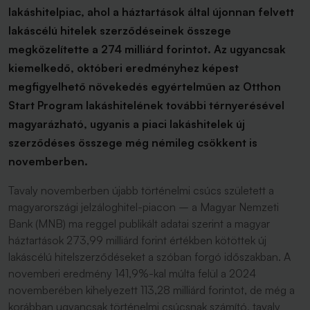
lakáshitelpiac, ahol a háztartások által újonnan felvett
lakáscélú hitelek szerződéseinek összege
megközelítette a 274 milliárd forintot. Az ugyancsak
kiemelkedő, októberi eredményhez képest
megfigyelhető növekedés egyértelműen az Otthon
Start Program lakáshitelének további térnyerésével
magyarázható, ugyanis a piaci lakáshitelek új
szerződéses összege még némileg csökkent is
novemberben.
Tavaly novemberben újabb történelmi csúcs született a
magyarországi jelzáloghitel-piacon – a Magyar Nemzeti
Bank (MNB) ma reggel publikált adatai szerint a magyar
háztartások 273,99 milliárd forint értékben kötöttek új
lakáscélú hitelszerződéseket a szóban forgó időszakban. A
novemberi eredmény 141,9%-kal múlta felül a 2024
novemberében kihelyezett 113,28 milliárd forintot, de még a
korábban ugyancsak történelmi csúcsnak számító, tavaly