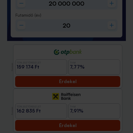
Futamidő
(év)
TÖRLESZTŐRÉSZLET
THM
Promóció
159 174 Ft
7,77%
Érdekel
TÖRLESZTŐRÉSZLET
THM
Promóció
162 835 Ft
7,91%
Érdekel