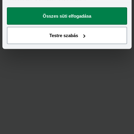
eszközödön. A beállításokat később is
megváltoztathatod.
Összes süti elfogadása
Kapcsolódó címkék
Testre szabás
OTTHON START PROGRAM
OTTHON START LAKÁSHITEL
LAKÁSHITEL
MAGYAR NEMZETI BANK