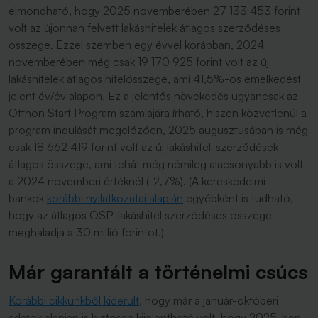
elmondható, hogy 2025 novemberében 27 133 453 forint
volt az újonnan felvett lakáshitelek átlagos szerződéses
összege. Ezzel szemben egy évvel korábban, 2024
novemberében még csak 19 170 925 forint volt az új
lakáshitelek átlagos hitelösszege, ami 41,5%-os emelkedést
jelent év/év alapon. Ez a jelentős növekedés ugyancsak az
Otthon Start Program számlájára írható, hiszen közvetlenül a
program indulását megelőzően, 2025 augusztusában is még
csak 18 662 419 forint volt az új lakáshitel-szerződések
átlagos összege, ami tehát még némileg alacsonyabb is volt
a 2024 novemberi értéknél (-2,7%). (A kereskedelmi
bankok
korábbi nyilatkozatai alapján
egyébként is tudható,
hogy az átlagos OSP-lakáshitel szerződéses összege
meghaladja a 30 millió forintot.)
Már garantált a történelmi csúcs
Korábbi cikkünkből kiderült
, hogy már a január-októberi
adatok alapján is biztosan kijelenthető volt, hogy 2025-ben