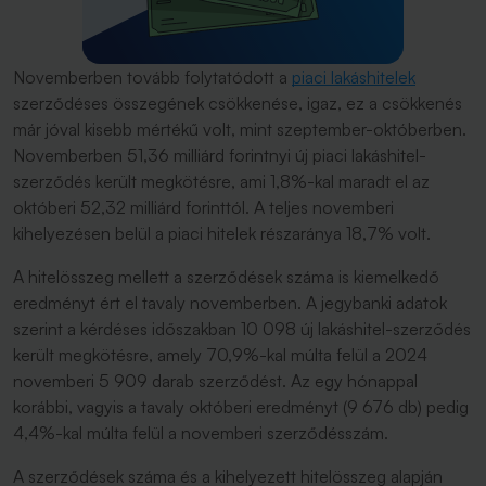
Novemberben tovább folytatódott a
piaci lakáshitelek
szerződéses összegének csökkenése, igaz, ez a csökkenés
már jóval kisebb mértékű volt, mint szeptember-októberben.
Novemberben 51,36 milliárd forintnyi új piaci lakáshitel-
szerződés került megkötésre, ami 1,8%-kal maradt el az
októberi 52,32 milliárd forinttól. A teljes novemberi
kihelyezésen belül a piaci hitelek részaránya 18,7% volt.
A hitelösszeg mellett a szerződések száma is kiemelkedő
eredményt ért el tavaly novemberben. A jegybanki adatok
szerint a kérdéses időszakban 10 098 új lakáshitel-szerződés
került megkötésre, amely 70,9%-kal múlta felül a 2024
novemberi 5 909 darab szerződést. Az egy hónappal
korábbi, vagyis a tavaly októberi eredményt (9 676 db) pedig
4,4%-kal múlta felül a novemberi szerződésszám.
A szerződések száma és a kihelyezett hitelösszeg alapján