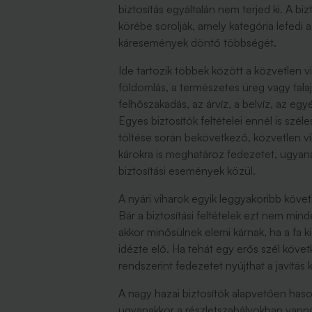
biztosítás egyáltalán nem terjed ki. A b
körébe sorolják, amely kategória lefedi 
káresemények döntő többségét.
Ide tartozik többek között a közvetlen v
földomlás, a természetes üreg vagy talaj
felhőszakadás, az árvíz, a belvíz, az eg
Egyes biztosítók feltételei ennél is szé
töltése során bekövetkező, közvetlen v
károkra is meghatároz fedezetet, ugyanak
biztosítási események közül.
A nyári viharok egyik leggyakoribb köve
Bár a biztosítási feltételek ezt nem mind
akkor minősülnek elemi kárnak, ha a fa 
idézte elő. Ha tehát egy erős szél köve
rendszerint fedezetet nyújthat a javítás 
A nagy hazai biztosítók alapvetően has
ugyanakkor a részletszabályokban vannak 