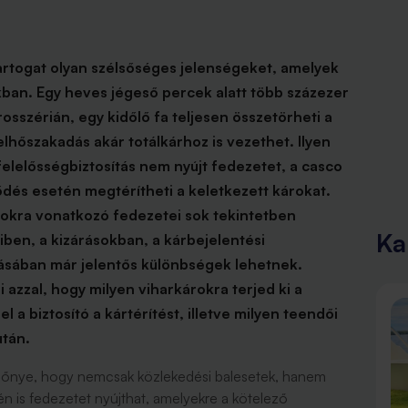
artogat olyan szélsőséges jelenségeket, amelyek
ban. Egy heves jégeső percek alatt több százezer
osszérián, egy kidőlő fa teljesen összetörheti a
elhőszakadás akár totálkárhoz is vezethet. Ilyen
elelősségbiztosítás nem nyújt fedezetet, a casco
dés esetén megtérítheti a keletkezett károkat.
árokra vonatkozó fedezetei sok tekintetben
Ka
iben, a kizárásokban, a kárbejelentési
ásában már jelentős különbségek lehetnek.
azzal, hogy milyen viharkárokra terjed ki a
l a biztosító a kártérítést, illetve milyen teendői
után.
előnye, hogy nemcsak közlekedési balesetek, hanem
 is fedezetet nyújthat, amelyekre a kötelező