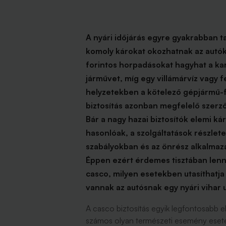
A nyári időjárás egyre gyakrabban t
komoly károkat okozhatnak az autók
forintos horpadásokat hagyhat a kar
járművet, míg egy villámárvíz vagy f
helyzetekben a kötelező gépjármű-f
biztosítás azonban megfelelő szerző
Bár a nagy hazai biztosítók elemi k
hasonlóak, a szolgáltatások részlete
szabályokban és az önrész alkalmaz
Éppen ezért érdemes tisztában lenni 
casco, milyen esetekben utasíthatja e
vannak az autósnak egy nyári vihar 
A casco biztosítás egyik legfontosabb 
számos olyan természeti esemény esetén