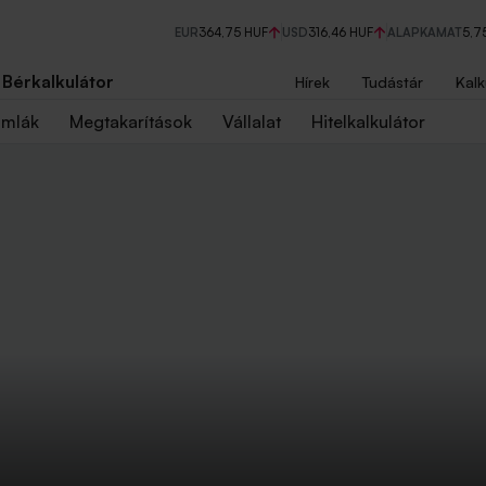
EUR
364,75 HUF
USD
316,46 HUF
ALAPKAMAT
5,7
Bérkalkulátor
Hírek
Tudástár
Kalk
ámlák
Megtakarítások
Vállalat
Hitelkalkulátor