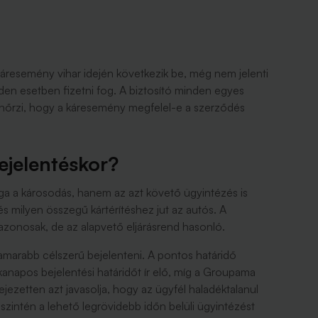
resemény vihar idején következik be, még nem jelenti
den esetben fizetni fog. A biztosító minden egyes
lenőrzi, hogy a káresemény megfelel-e a szerződés
bejelentéskor?
ga a károsodás, hanem az azt követő ügyintézés is
 milyen összegű kártérítéshez jut az autós. A
 azonosak, de az alapvető eljárásrend hasonló.
marabb célszerű bejelenteni. A pontos határidő
kanapos bejelentési határidőt ír elő, míg a Groupama
ejezetten azt javasolja, hogy az ügyfél haladéktalanul
szintén a lehető legrövidebb időn belüli ügyintézést