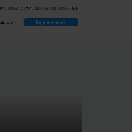
5%
INFLÁCIÓ
1,7%
MUNKANÉLKÜLISÉG
4,4%
Bejelentkezés
ulátorok