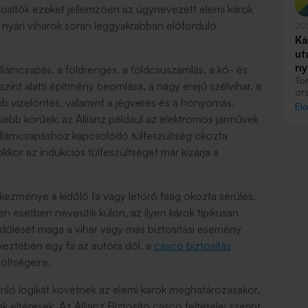
iztosítók ezeket jellemzően az úgynevezett elemi károk
a nyári viharok során leggyakrabban előforduló
20
Ká
ut
ny
illámcsapás, a földrengés, a földcsuszamlás, a kő- és
To
szint alatti építmény beomlása, a nagy erejű szélvihar, a
or
yéb vízelöntés, valamint a jégverés és a hónyomás.
Ol
El
Gö
lesebb körűek: az Allianz például az elektromos járművek
cé
illámcsapáshoz kapcsolódó túlfeszültség okozta
vol
ta
kor az indukciós túlfeszültséget már kizárja a
ug
ut
tkezménye a kidőlő fa vagy letörő faág okozta sérülés.
en esetben nevesítik külön, az ilyen károk tipikusan
kidőlését maga a vihar vagy más biztosítási esemény
tkeztében egy fa az autóra dől, a
casco biztosítás
költségeire.
onló logikát követnek az elemi károk meghatározásakor,
eltérések. Az Allianz Biztosító casco feltételei szerint