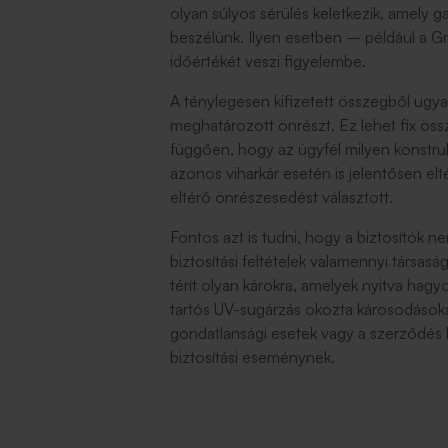
olyan súlyos sérülés keletkezik, amely g
beszélünk. Ilyen esetben – például a Gr
időértékét veszi figyelembe.
A ténylegesen kifizetett összegből ugy
meghatározott önrészt. Ez lehet fix öss
függően, hogy az ügyfél milyen konstru
azonos viharkár esetén is jelentősen el
eltérő önrészesedést választott.
Fontos azt is tudni, hogy a biztosítók 
biztosítási feltételek valamennyi társasá
térít olyan károkra, amelyek nyitva hagyot
tartós UV-sugárzás okozta károsodásoka
gondatlansági esetek vagy a szerződés
biztosítási eseménynek.