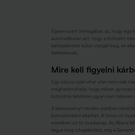
Éppen ezért önmagában az, hogy egy ká
automatikusan azt, hogy a biztosító min
kárbejelentést külön vizsgál meg, és el
feltételeinek.
Mire kell figyelni kár
Egy súlyos nyári vihar után nemcsak ma
meghatározhatja, hogy milyen gyorsan és
biztosítók feltételei ugyan nem teljesen
A káreseményt minden esetben minél ha
biztosítónként eltérhet. A Union öt mun
esetében ez tíz munkanap. Az Allianz kif
tegye meg a bejelentést, míg a Generali 