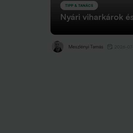
TIPP & TANÁCS
Nyári viharkárok és
Meszlényi Tamás
2026-07