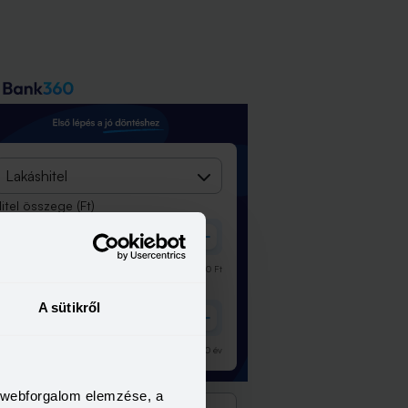
Lakáshitel
itel összege
(Ft)
00 000
Ft
100 000 000
Ft
Futamidő
(év)
A sütikről
év
30
év
a webforgalom elemzése, a