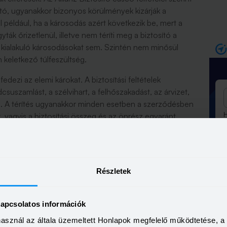
ható, ugyanakkor bizonyos körülmények kizárják a
ül például, ha a károsodás azért következik be, mert a
yták őrizetlenül, illetve nem téríti meg a biztosító a
kialakuló károsodásokat sem. Szintén nem minősül
 keletkező túlfeszültség.
edezi az elemi károkat. A biztosítási feltételek
ldcsuszamlást, a szélvihart, a felhőszakadást, az árvizet,
is. A térítés ugyanakkor minden esetben a szerződésben
H
k, vagyis a biztosítási összeg és az önrész egyaránt
tékét.
zintén biztosítási eseményként kezeli az elemi károkat,
5
ő, a szélvihar és az árvíz okozta sérüléseket is. A
Részletek
et arra, hogy a szerződésben meghatározott kizárások
nyos gondatlansági esetek vagy a biztosítási
2
nyeznek térítést.
kapcsolatos információk
ói közül a Bázis, a Komfort és a Prémium csomag
használ az általa üzemeltett Honlapok megfelelő működtetése, 