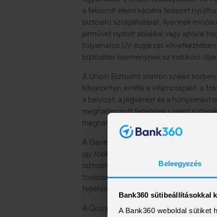
a felsorolt elemi károkra fedezet nyújt
biztosító szolgáltatását. Ilyennek minős
járművet nyitott ablakkal vagy ajtóval hag
folyamatos UV-sugárzás következtében 
biztosítási eseménynek az indukció útján
A Union Biztosító szintén széles körben f
kifejezetten említik a villámcsapást, a fö
a belvizet, a jégverést és a hónyomást 
meghatározott feltételek szerint történi
meghatározza a tényleges kifizetés mér
A Generali Biztosító casco biztosítása s
így többek között a villámcsapás, a jéges
Beleegyezés
biztosító ugyanakkor felhívja a figyelm
továbbra is érvényesek, így például bizo
feltételeken kívül eső károk nem eredmé
Bank360 sütibeállításokkal 
A Groupama Biztosító casco konstrukci
A Bank360 weboldal sütiket 