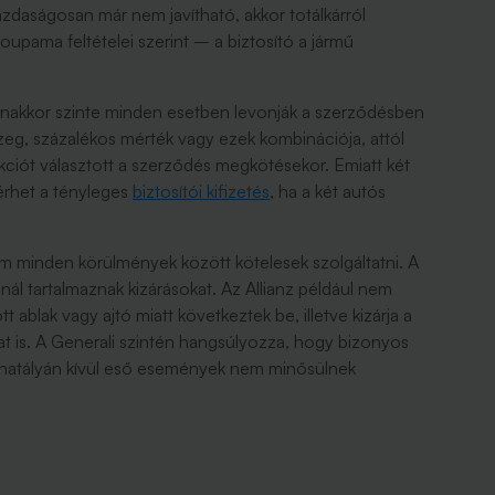
azdaságosan már nem javítható, akkor totálkárról
oupama feltételei szerint – a biztosító a jármű
anakkor szinte minden esetben levonják a szerződésben
zeg, százalékos mérték vagy ezek kombinációja, attól
kciót választott a szerződés megkötésekor. Emiatt két
térhet a tényleges
biztosítói kifizetés
, ha a két autós
nem minden körülmények között kötelesek szolgáltatni. A
gnál tartalmaznak kizárásokat. Az Allianz például nem
t ablak vagy ajtó miatt következtek be, illetve kizárja a
t is. A Generali szintén hangsúlyozza, hogy bizonyos
 hatályán kívül eső események nem minősülnek