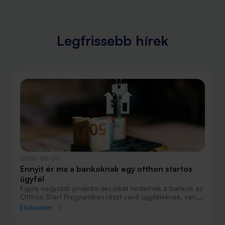
Legfrissebb hírek
2026-08-09
Ennyit ér ma a bankoknak egy otthon startos
ügyfél
Egyre nagyobb jóváírási akciókat hirdetnek a bankok az
Otthon Start Programban részt vevő ügyfeleknek, van,
ahol összesen akár félmillió forint jóváírást is össze lehet
Elolvasom
gyűjteni különböző kedvezményekkel. Hol lehet ennek a
vége és pontosan milyen feltételeket kell vállalni a