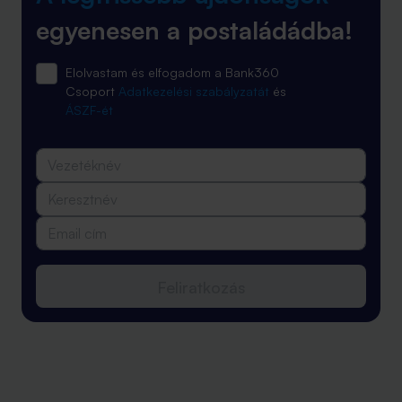
egyenesen a postaládádba!
Elolvastam és elfogadom a Bank360
Csoport
Adatkezelési szabályzatát
és
ÁSZF-ét
Feliratkozás