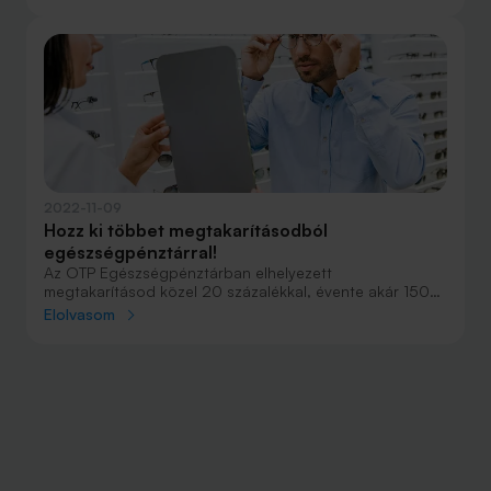
Egészségpénztártól most 10 ezer forintot is kaphatsz
ajándékba egészségszámládra!
2022-11-09
Hozz ki többet megtakarításodból
egészségpénztárral!
Az OTP Egészségpénztárban elhelyezett
megtakarításod közel 20 százalékkal, évente akár 150
ezer forinttal gyarapodhat. Egyenlegedet pedig azonnal
Elolvasom
felhasználhatod egészségügyi kiadásokra, például saját
fogászati kezelésedre vagy családtagod új
szemüvegére. Nyiss egészségpénztári számlát akár
online!