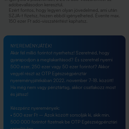
adóbevallásodon keresztül.
Ezért fontos, hogy legyen olyan jövedelmed, ami után
SZJA-t fizetsz, hiszen ebből igényelheted. Évente max.
150 ezer Ft adó-visszatérítést kaphatsz.
NYEREMÉNYJÁTÉK!
Akár fél millió forintot nyerhetsz! Szeretnéd, hogy
gyarapodjon a megtakarításod? És szeretnél nyerni
500 ezer, 250 ezer vagy 50 ezer forintot? Akkor
vegyél részt az OTP Egészségpénztár
nyereményjátékában 2022. november 7-18. között!
Ha még nem vagy pénztártag, akkor csatlakozz most
és játssz!
Készpénz nyeremények:
• 500 ezer Ft – Azok között sorsolják ki, akik min.
500 000 forintot fizetnek be OTP Egészségpénztári
számlájukra.