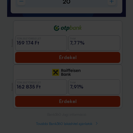
TÖRLESZTŐRÉSZLET
THM
Promóció
159 174 Ft
7,77%
Érdekel
TÖRLESZTŐRÉSZLET
THM
Promóció
162 835 Ft
7,91%
Érdekel
Bank360 Jogi információ
További Bank360 lakáshitel ajánlatok