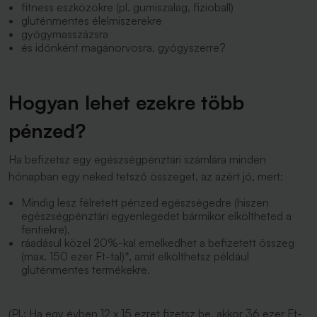
fitness eszközökre (pl. gumiszalag, fizioball)
gluténmentes élelmiszerekre
gyógymasszázsra
és időnként magánorvosra, gyógyszerre?
Hogyan lehet ezekre több
pénzed?
Ha befizetsz egy egészségpénztári számlára minden
hónapban egy neked tetsző összeget, az azért jó, mert:
Mindig lesz félretett pénzed egészségedre (hiszen
egészségpénztári egyenlegedet bármikor elköltheted a
fentiekre),
ráadásul közel 20%-kal emelkedhet a befizetett összeg
(max. 150 ezer Ft-tal)*, amit elkölthetsz például
gluténmentes termékekre.
(Pl.: Ha egy évben 12 x 15 ezret fizetsz be, akkor 36 ezer Ft-