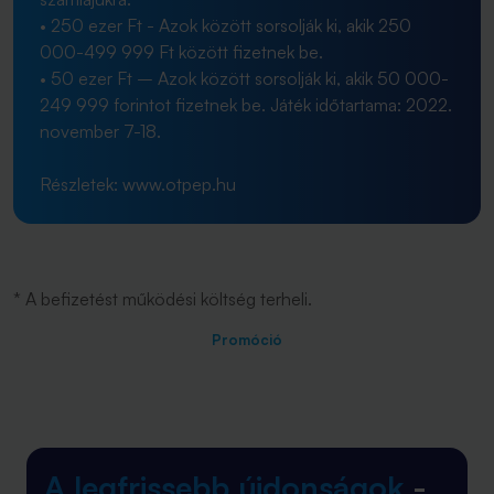
• 250 ezer Ft - Azok között sorsolják ki, akik 250
000-499 999 Ft között fizetnek be.
• 50 ezer Ft – Azok között sorsolják ki, akik 50 000-
249 999 forintot fizetnek be. Játék időtartama: 2022.
november 7-18.
Részletek: www.otpep.hu
* A befizetést működési költség terheli.
Promóció
A legfrissebb újdonságok
-