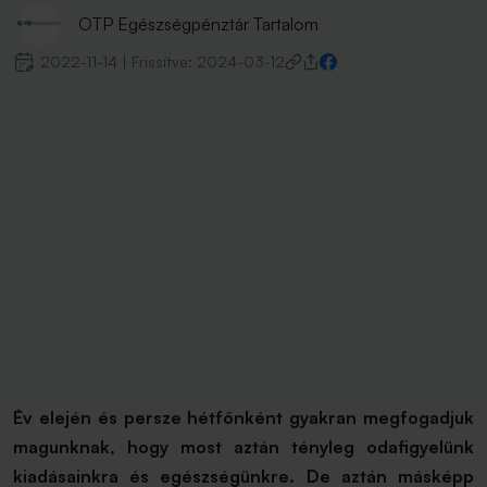
OTP Egészségpénztár Tartalom
2022-11-14
|
Frissítve:
2024-03-12
Év elején és persze hétfőnként gyakran megfogadjuk
magunknak, hogy most aztán tényleg odafigyelünk
kiadásainkra és egészségünkre. De aztán másképp