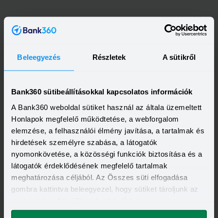
Beleegyezés
Részletek
A sütikről
Bank360 sütibeállításokkal kapcsolatos információk
A Bank360 weboldal sütiket használ az általa üzemeltett
Honlapok megfelelő működtetése, a webforgalom
elemzése, a felhasználói élmény javítása, a tartalmak és
hirdetések személyre szabása, a látogatók
Kapcsolódó cikkek
nyomonkövetése, a közösségi funkciók biztosítása és a
látogatók érdeklődésének megfelelő tartalmak
meghatározása céljából. Az Összes süti elfogadása
gombra kattintva beleegyezel, hogy sütiket tároljunk az
eszközödön. A beállításokat később is
megváltoztathatod.