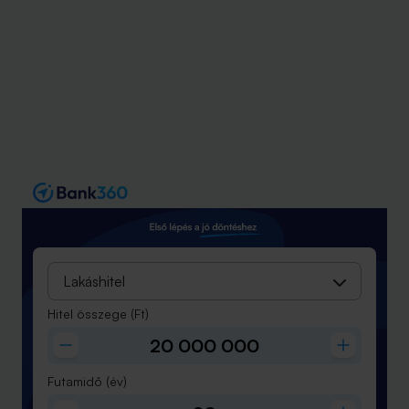
Lakáshitel
Hitel összege
(Ft)
Futamidő
(év)