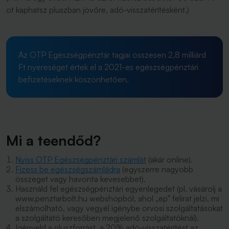
ot kaphatsz pluszban jövőre, adó-visszatérítésként.)
Az OTP Egészségpénztár tagjai összesen 2,8 milliárd
Ft nyereséget értek el a 2021-es egészségpénztári
befizetéseknek köszönhetően.
Mi a teendőd?
Nyiss OTP Egészségpénztári számlát
(akár online).
Fizess be egészségszámládra
(egyszerre nagyobb
összeget vagy havonta kevesebbet).
Használd fel egészségpénztári egyenlegedet (pl. vásárolj a
www.penztarbolt.hu webshopból, ahol „ep” felirat jelzi, mi
elszámolható, vagy vegyél igénybe orvosi szolgáltatásokat
a szolgáltató keresőben megjelenő szolgáltatóknál).
Igényeld a pluszforrást, a 20% adó-visszatérítést az