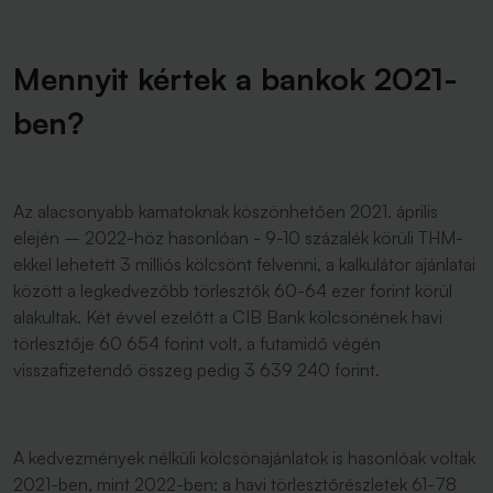
Mennyit kértek a bankok 2021-
ben?
Az alacsonyabb kamatoknak köszönhetően 2021. április
elején – 2022-höz hasonlóan - 9-10 százalék körüli THM-
ekkel lehetett 3 milliós kölcsönt felvenni, a kalkulátor ajánlatai
között a legkedvezőbb törlesztők 60-64 ezer forint körül
alakultak. Két évvel ezelőtt a CIB Bank kölcsönének havi
törlesztője 60 654 forint volt, a futamidő végén
visszafizetendő összeg pedig 3 639 240 forint.
A kedvezmények nélküli kölcsönajánlatok is hasonlóak voltak
2021-ben, mint 2022-ben: a havi törlesztőrészletek 61-78