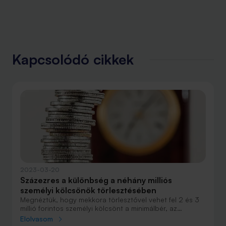
Kapcsolódó cikkek
2023-03-20
Százezres a különbség a néhány milliós
személyi kölcsönök törlesztésében
Megnéztük, hogy mekkora törlesztővel vehet fel 2 és 3
millió forintos személyi kölcsönt a minimálbér, az
átlagbér és a mediánbér körül kereső. Hosszabb
Elolvasom
futamidő alatt több 100 ezer forintos a különbség a