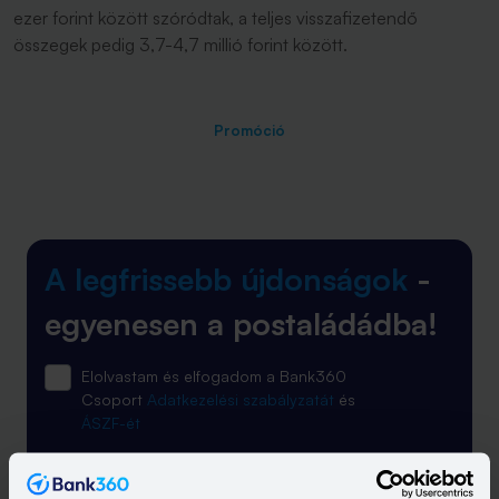
ezer forint között szóródtak, a teljes visszafizetendő
összegek pedig 3,7-4,7 millió forint között.
Promóció
A legfrissebb újdonságok
-
egyenesen a postaládádba!
Elolvastam és elfogadom a Bank360
Csoport
Adatkezelési szabályzatát
és
ÁSZF-ét