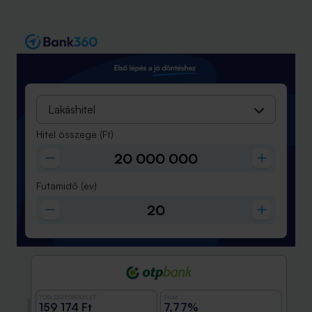
Lakáshitel
Hitel összege
(Ft)
Futamidő
(év)
TÖRLESZTŐRÉSZLET
THM
Promóció
159 174 Ft
7,77%