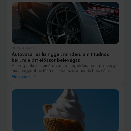
2026-08-06
Autóvásárlás lízinggel: minden, amit tudnod
kell, mielőtt először belevágsz
A lízing sokak számára vonzó megoldás, ha autót vagy
más nagyobb értékű eszközt szeretnének használni
anélkül, hogy azt egy összegben ki kellene fizetniük.
Elolvasom
Elsőre azonban könnyű elveszni a részletekben: önerő,
maradványérték, THM, GAP – csak néhány azok közül a
fogalmak közül, amelyekkel biztosan találkozol.