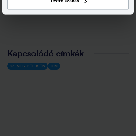
Testre szabás
Kapcsolódó címkék
SZEMÉLYI KÖLCSÖN
THM