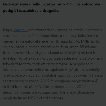
kedvezmények nélkül igényelhető 3 milliós kölcsönnél
pedig 21 százalékos a drágulás.
Míg a
lakáscélú
hitelszerződések száma és értéke jelentősen
visszaesett az elmúlt hónapokban, a személyi kölcsönök a
megemelt kamatok ellenére tartják magukat. Az MNB április
elején közölt jelentése szerint idén februárban 35 milliárd
forint, szezonálisan kiigazított adat szerint 38,3 milliárd forint
értékben kötöttek ilyen kölcsönszerződéseket a bankok, ami
félmilliárd forinttal több az előző havinál. A megelőző téli
hónapokban is hasonló összegekben folyósítottak személyi
hitelt a bankok, egy év távlatában azonban csökkent a havi új
szerződések összege: 2022 februárjában meghaladta a 41
milliárd forintot. (Az MNB összesítése szerint 2022.
december végén a lakossági személyi hitelek állománya
meghaladta az 1257 milliárd forintot.)