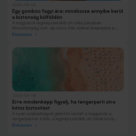
2026-08-05
Egy gombóc fagyi ára: mindössze ennyibe kerül
a biztonság külföldön
A magyarok legnépszerűbb úti célja júliusban
Horvátország volt, de nincs tőle sokkal lemaradva a
júniust megnyerő Olaszország sem. A tengerparti
Elolvasom
nyaralások fölénye elsöprő volt az adatok alapján,
autóval pedig majdnem annyian vágtak neki a
nyaralásnak, mint repülővel.
2026-08-04
Erre mindenképp figyelj, ha tengerparti útra
kötsz biztosítást
A nyári szabadságok jelentős részét a magyarok a
tengerparton töltik, a legnépszerűbb úti célok közé
Horvátország, Olaszország és Görögország tartozik. A
Elolvasom
nyaralás szervezésekor általában nagy figyelmet kap a
szállás, az útvonal vagy éppen a programok