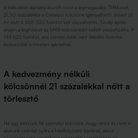
A kalkulátor ajánlatai között most a legmagasabb THM-mel,
21,30 százalékkal a Cetelem kölcsöne igényelhető, amiért öt
év alatt 4 668 300 forintot kell visszafizetni. Tavaly április
elején a legtöbbet az MKB kölcsönéért kellett visszafizetni, 4
144 620 forintot, ami szintén több mint félmillió forinttal
kedvezőbb a mostani ajánlatnál.
A kedvezmény nélküli
kölcsönnél 21 százalékkal nőtt a
törlesztő
Ha úgy veszünk fel személyi kölcsönt, hogy nincs és nem is
akarunk számlát nyitni a hitelfolyósító banknál, akkor