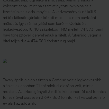
kockázatosabb ügyfélként magasabb kamattal kapunk
kölcsönt annál, mint ha számlát nyitottunk volna és a
fizetésünket is oda irányítjuk. A kedvezmények nélküli 3
milliós kölcsönajánlatok között most – a nem bankként
működő, így számlanyitást sem kérő – Cofidisé a
legkedvezőbb: 18,40 százalékos THM mellett 74 573 forint
havi törlesztővel igényelhetjük a hitelt. A futamidő végén a
hitel teljes díja 4 474 380 forintra rúg majd.
Tavaly április elején szintén a Cofidisé volt a legkedvezőbb
ajánlat, az azonban 21 százalékkal olcsóbb volt, mint a
mostani. Az akkor igényelt 3 milliós kölcsönért 61 631 forintos
törlesztővel összesen 3 697 860 forintot kell visszafizetni 5
év alatt az adósnak.