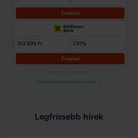
Érdekel
TÖRLESZTŐRÉSZLET
THM
Promóció
162 835 Ft
7,91%
Érdekel
Bank360 Jogi információ
További Bank360 lakáshitel ajánlatok
Legfrissebb hírek