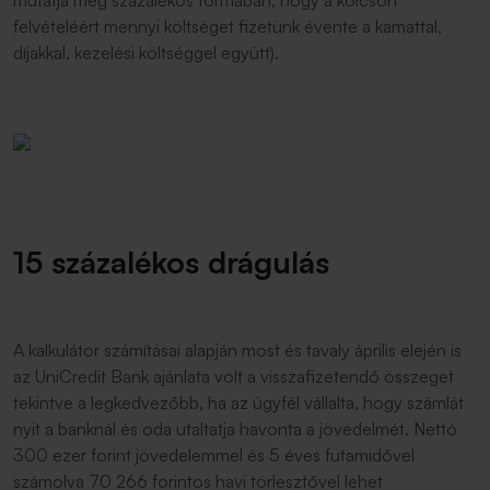
mutatja meg százalékos formában, hogy a kölcsön
felvételéért mennyi költséget fizetünk évente a kamattal,
díjakkal, kezelési költséggel együtt).
15 százalékos drágulás
A kalkulátor számításai alapján most és tavaly április elején is
az UniCredit Bank ajánlata volt a visszafizetendő összeget
tekintve a legkedvezőbb, ha az ügyfél vállalta, hogy számlát
nyit a banknál és oda utaltatja havonta a jövedelmét. Nettó
300 ezer forint jövedelemmel és 5 éves futamidővel
számolva 70 266 forintos havi törlesztővel lehet