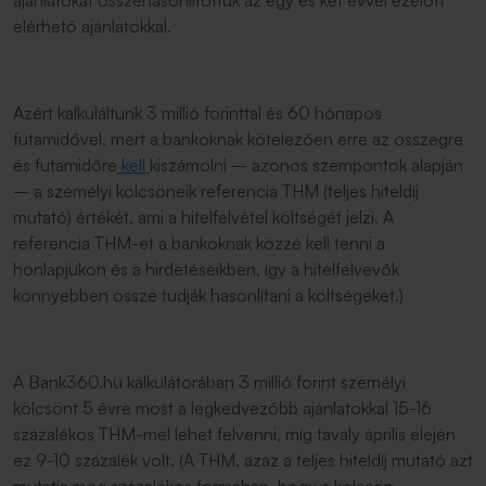
ajánlatokat összehasonlítottuk az egy és két évvel ezelőtt
elérhető ajánlatokkal.
Azért kalkuláltunk 3 millió forinttal és 60 hónapos
futamidővel, mert a bankoknak kötelezően erre az összegre
és futamidőre
kell
kiszámolni – azonos szempontok alapján
– a személyi kölcsöneik referencia THM (teljes hiteldíj
mutató) értékét, ami a hitelfelvétel költségét jelzi. A
referencia THM-et a bankoknak közzé kell tenni a
honlapjukon és a hirdetéseikben, így a hitelfelvevők
könnyebben össze tudják hasonlítani a költségeket.)
A Bank360.hu kalkulátorában 3 millió forint személyi
kölcsönt 5 évre most a legkedvezőbb ajánlatokkal 15-16
százalékos THM-mel lehet felvenni, míg tavaly április elején
ez 9-10 százalék volt. (A THM, azaz a teljes hiteldíj mutató azt