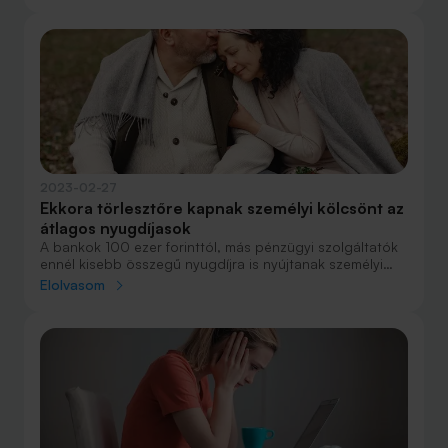
visszafizetendő összegben.
2023-02-27
Ekkora törlesztőre kapnak személyi kölcsönt az
átlagos nyugdíjasok
A bankok 100 ezer forinttól, más pénzügyi szolgáltatók
ennél kisebb összegű nyugdíjra is nyújtanak személyi
kölcsönt. Most 170 ezer forintos nyugdíjjal kétmilliós
Elolvasom
hitelt két évre havi 57 ezer forintos törlesztővel lehet
felvenni.