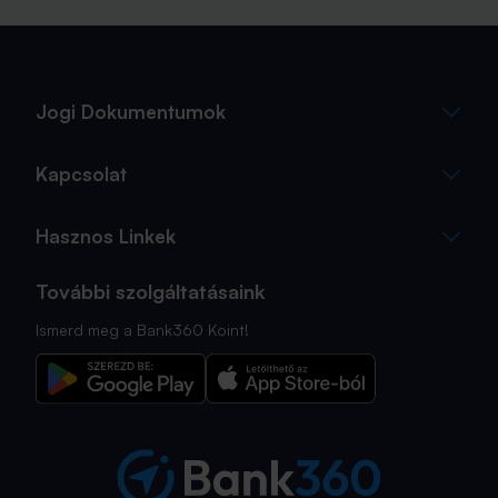
megtervezése, az utasbiztosítás kiválasztása azonban
sokszor az utolsó pillanatra marad.
Jogi Dokumentumok
Kapcsolat
Hasznos Linkek
További szolgáltatásaink
Ismerd meg a Bank360 Koint!