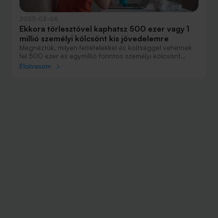
2023-02-06
Ekkora törlesztővel kaphatsz 500 ezer vagy 1
millió személyi kölcsönt kis jövedelemre
Megnéztük, milyen feltételekkel és költséggel vehetnek
fel 500 ezer és egymillió forintos személyi kölcsönt
azok, akik a váratlan pénzügyi problémáikat a
Elolvasom
minimálbér összegét elérő vagy az alatti jövedelemmel
próbálják megoldani.