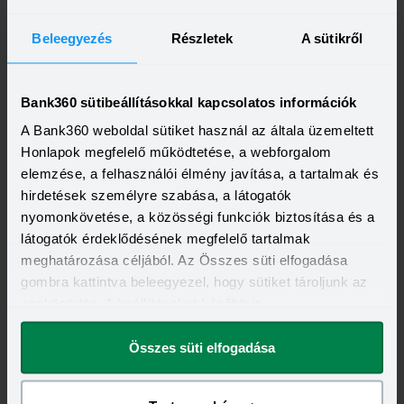
Beleegyezés
Részletek
A sütikről
Bank360 sütibeállításokkal kapcsolatos információk
Feliratkozás
A Bank360 weboldal sütiket használ az általa üzemeltett
Honlapok megfelelő működtetése, a webforgalom
elemzése, a felhasználói élmény javítása, a tartalmak és
hirdetések személyre szabása, a látogatók
nyomonkövetése, a közösségi funkciók biztosítása és a
látogatók érdeklődésének megfelelő tartalmak
meghatározása céljából. Az Összes süti elfogadása
gombra kattintva beleegyezel, hogy sütiket tároljunk az
eszközödön. A beállításokat később is
megváltoztathatod.
Összes süti elfogadása