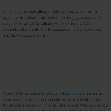
A havi átlagos hitelköltség mutató 0,46 százalékponttal
ugyan csökkent idén februárban, de még így is magas, 19
százalék körüli volt (a költségeket jelző mutató 2022
novemberében lépte át a 19 százalékot, tavaly februárban
még 12,98 százalékon állt).
A Bank360.hu
személyi kölcsön kalkulátorával
megnéztük,
hogy most milyen törlesztőrészlettel vehetünk fel 3 millió
forint személyi kölcsönt 5 éves futamidővel. A legkedvezőbb