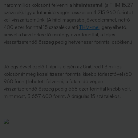
hárommilliós kölcsönt felvenni a hitelintézetnél (a THM 15,27
százalék). Így a futamidő végén összesen 4 215 960 forintot
kell visszafizetnünk. (A hitel magasabb jövedelemmel, nettó
400 ezer forinttal 15 százalék alatti
THM-mel
igényelhető,
amivel a havi törlesztő mintegy ezer forinttal, a teljes
visszafizetendő összeg pedig hetvenezer forinttal csökken.)
Jó egy évvel ezelőtt, április elején az UniCredit 3 milliós
kölcsönét még közel tízezer forinttal kisebb törlesztővel (60
960 forint) lehetett felvenni, a futamidő végén
visszafizetendő összeg pedig 558 ezer forinttal kisebb volt,
mint most, 3 657 600 forint. A drágulás 15 százalékos.