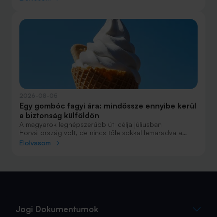
Elsőre azonban könnyű elveszni a részletekben: önerő,
maradványérték, THM, GAP – csak néhány azok közül a
fogalmak közül, amelyekkel biztosan találkozol.
2026-08-05
Egy gombóc fagyi ára: mindössze ennyibe kerül
a biztonság külföldön
A magyarok legnépszerűbb úti célja júliusban
Horvátország volt, de nincs tőle sokkal lemaradva a
júniust megnyerő Olaszország sem. A tengerparti
Elolvasom
nyaralások fölénye elsöprő volt az adatok alapján,
autóval pedig majdnem annyian vágtak neki a
nyaralásnak, mint repülővel.
Jogi Dokumentumok