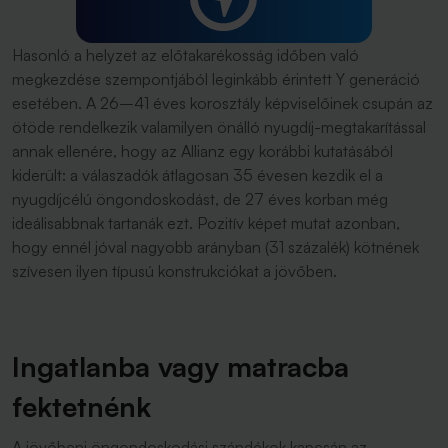
Hasonló a helyzet az előtakarékosság időben való
megkezdése szempontjából leginkább érintett Y generáció
esetében. A 26–41 éves korosztály képviselőinek csupán az
ötöde rendelkezik valamilyen önálló nyugdíj-megtakarítással
annak ellenére, hogy az Allianz egy korábbi kutatásából
kiderült: a válaszadók átlagosan 35 évesen kezdik el a
nyugdíjcélú öngondoskodást, de 27 éves korban még
ideálisabbnak tartanák ezt. Pozitív képet mutat azonban,
hogy ennél jóval nagyobb arányban (31 százalék) kötnének
szívesen ilyen típusú konstrukciókat a jövőben.
Ingatlanba vagy matracba
fektetnénk
A jövőbeni öngondoskodási szándékok kapcsán az