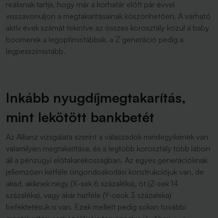
reálisnak tartja, hogy már a korhatár előtt pár évvel
visszavonuljon a megtakarításainak köszönhetően. A várható
aktív évek számát tekintve az összes korosztály közül a baby
boomerek a legoptimistábbak, a Z generáció pedig a
legpesszimistább.
Inkább nyugdíjmegtakarítás,
mint lekötött bankbetét
Az Allianz vizsgálata szerint a válaszadók mindegyikének van
valamilyen megtakarítása, és a legtöbb korosztály több lábon
áll a pénzügyi előtakarékosságban. Az egyes generációknak
jellemzően kétféle öngondoskodási konstrukciójuk van, de
akad, akiknek négy (X-sek 6 százaléka), öt (Z-sek 14
százaléka), vagy akár hatféle (Y-osok 3 százaléka)
befektetésük is van. Ezek mellett pedig sokan további