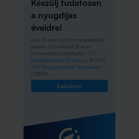
Készülj tudatosan
a nyugdíjas
éveidre!
Havi 10 ezer forintos megtakarítás
esetén a következő 15 éves
hozamrátára számíthatsz:
OTP
Nyugdíjpénztár Dinamikus
: (8,17%),
OTP Nyugdíjpénztár Növekedési
:
(7,88%).
Kalkulátor