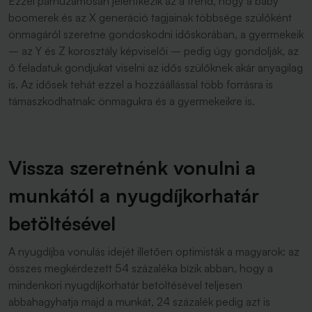
Ezzel párhuzamosan jelentkezik az a trend, hogy a baby
boomerek és az X generáció tagjainak többsége szülőként
önmagáról szeretne gondoskodni időskorában, a gyermekeik
– az Y és Z korosztály képviselői – pedig úgy gondolják, az
ő feladatuk gondjukat viselni az idős szülőknek akár anyagilag
is. Az idősek tehát ezzel a hozzáállással több forrásra is
támaszkodhatnak: önmagukra és a gyermekeikre is.
Vissza szeretnénk vonulni a
munkától a nyugdíjkorhatár
betöltésével
A nyugdíjba vonulás idejét illetően optimisták a magyarok: az
összes megkérdezett 54 százaléka bízik abban, hogy a
mindenkori nyugdíjkorhatár betöltésével teljesen
abbahagyhatja majd a munkát, 24 százalék pedig azt is