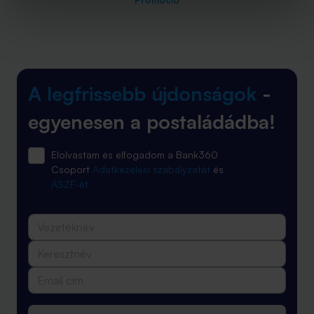
Promóció
A legfrissebb újdonságok
-
egyenesen a postaládádba!
Elolvastam és elfogadom a Bank360
Csoport
Adatkezelési szabályzatát
és
ÁSZF-ét