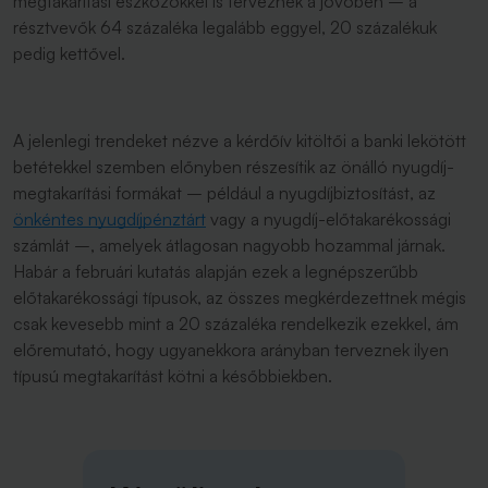
megtakarítási eszközökkel is terveznek a jövőben – a
résztvevők 64 százaléka legalább eggyel, 20 százalékuk
pedig kettővel.
A jelenlegi trendeket nézve a kérdőív kitöltői a banki lekötött
betétekkel szemben előnyben részesítik az önálló nyugdíj-
megtakarítási formákat – például a nyugdíjbiztosítást, az
önkéntes nyugdíjpénztárt
vagy a nyugdíj-előtakarékossági
számlát –, amelyek átlagosan nagyobb hozammal járnak.
Habár a februári kutatás alapján ezek a legnépszerűbb
előtakarékossági típusok, az összes megkérdezettnek mégis
csak kevesebb mint a 20 százaléka rendelkezik ezekkel, ám
előremutató, hogy ugyanekkora arányban terveznek ilyen
típusú megtakarítást kötni a későbbiekben.