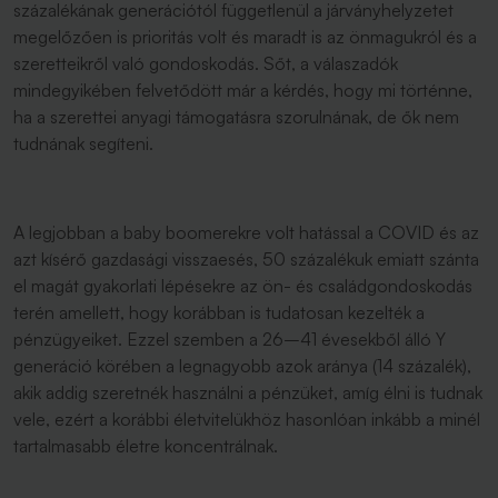
százalékának generációtól függetlenül a járványhelyzetet
megelőzően is prioritás volt és maradt is az önmagukról és a
szeretteikről való gondoskodás. Sőt, a válaszadók
mindegyikében felvetődött már a kérdés, hogy mi történne,
ha a szerettei anyagi támogatásra szorulnának, de ők nem
tudnának segíteni.
A legjobban a baby boomerekre volt hatással a COVID és az
azt kísérő gazdasági visszaesés, 50 százalékuk emiatt szánta
el magát gyakorlati lépésekre az ön- és családgondoskodás
terén amellett, hogy korábban is tudatosan kezelték a
pénzügyeiket. Ezzel szemben a 26–41 évesekből álló Y
generáció körében a legnagyobb azok aránya (14 százalék),
akik addig szeretnék használni a pénzüket, amíg élni is tudnak
vele, ezért a korábbi életvitelükhöz hasonlóan inkább a minél
tartalmasabb életre koncentrálnak.