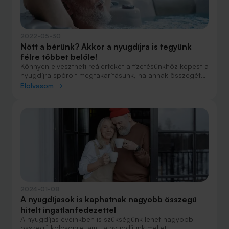
2022-05-30
Nőtt a bérünk? Akkor a nyugdíjra is tegyünk
félre többet belőle!
Könnyen elvesztheti reálértékét a fizetésünkhöz képest a
nyugdíjra spórolt megtakarításunk, ha annak összegét
nem növeljük az inflációval és a béremelésünkkel
Elolvasom
arányosan.
2024-01-08
A nyugdíjasok is kaphatnak nagyobb összegű
hitelt ingatlanfedezettel
A nyugdíjas éveinkben is szükségünk lehet nagyobb
összegű kölcsönre, amit a nyugdíjunk mellett