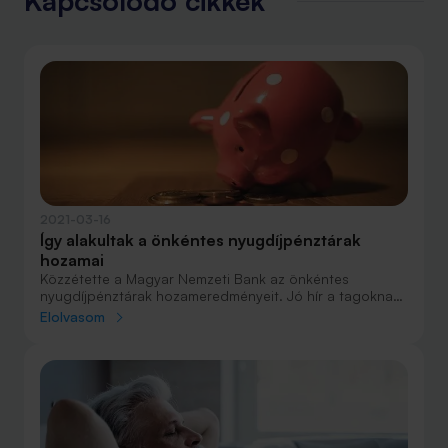
Kapcsolódó cikkek
2021-03-16
Így alakultak a önkéntes nyugdíjpénztárak
hozamai
Közzétette a Magyar Nemzeti Bank az önkéntes
nyugdíjpénztárak hozameredményeit. Jó hír a tagoknak,
hogy az éves reálhozam a járvány ellenére is
Elolvasom
meghaladta az infláció mértékét, köszönhetően az
utolsó negyedév nagy hajrájának. Összefoglaltuk a
fontosabb eredményeket.