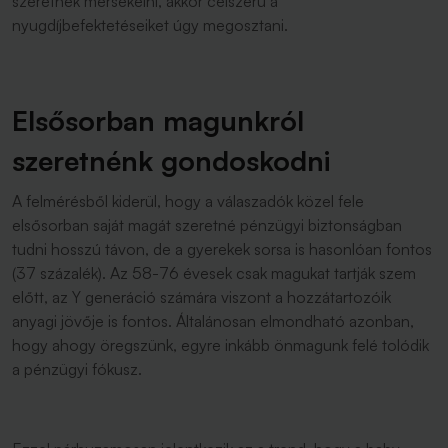
szeretnék mérsékelni, akkor célszerű a
nyugdíjbefektetéseiket úgy megosztani.
Elsősorban magunkról
szeretnénk gondoskodni
A felmérésből kiderül, hogy a válaszadók közel fele
elsősorban saját magát szeretné pénzügyi biztonságban
tudni hosszú távon, de a gyerekek sorsa is hasonlóan fontos
(37 százalék). Az 58-76 évesek csak magukat tartják szem
előtt, az Y generáció számára viszont a hozzátartozóik
anyagi jövője is fontos. Általánosan elmondható azonban,
hogy ahogy öregszünk, egyre inkább önmagunk felé tolódik
a pénzügyi fókusz.