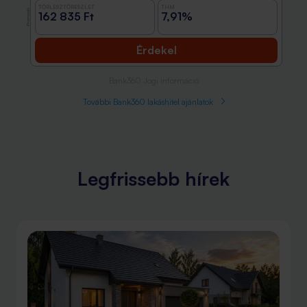
TÖRLESZTŐRÉSZLET
THM
Promóció
162 835 Ft
7,91%
Érdekel
Bank360 Jogi információ
További Bank360 lakáshitel ajánlatok
Legfrissebb hírek