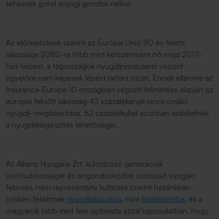
tehessék gond anyagi gondok nélkül.
Az előrejelzések szerint az Európai Unió 80 év feletti
lakossága 2080-ra több mint kétszeresére nő majd 2017-
hez képest, a tagországok nyugdíjrendszerei viszont
egyelőre nem képesek lépést tartani ezzel. Ennek ellenére az
Insurance Europe 10 országban végzett felmérése alapján az
európai felnőtt lakosság 43 százalékának nincs önálló
nyugdíj-megtakarítása, 62 százalékukat azonban érdekelnék
a nyugdíjkiegészítés lehetőségei.
Az Allianz Hungária Zrt. különböző generációk
jövőtudatosságát és öngondoskodási szokásait vizsgáló
februári, nem reprezentatív kutatása szerint hazánkban
többen fektetnek
nyugdíjalapokba
, mint
bankbetétbe
, és a
magyarok több mint fele optimista azzal kapcsolatban, hogy