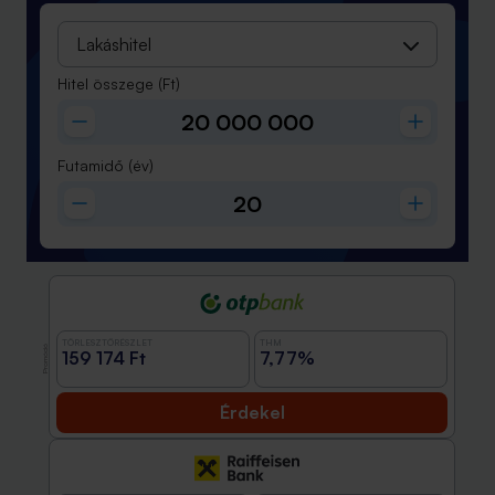
Lakáshitel
Hitel összege
(Ft)
Futamidő
(év)
TÖRLESZTŐRÉSZLET
THM
Promóció
159 174 Ft
7,77%
Érdekel