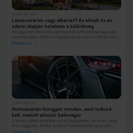
2026-08-08
Lakásvásárlás vagy albérlet? Az elmúlt tíz év
adatai alapján hatalmas a különbség
Az egyetemi felvételi ponthatárok kihirdetése kapcsán
nemrég külön cikkben foglalkoztunk azzal a kérdéssel,
hogy lakást venni vagy vásárolni éri meg jobban. Előző
Elolvasom
cikkünkben jelentős részben a jövőre vonatkozó
becsléseket tettünk, amelyek alapján arra jutottunk, aki
csak teheti, annak mindenképpen megéri a
lakásvásárlás. De mi a helyzet akkor, ha inkább a
múltbéli adatokra koncentrálunk? Hogyan áll ma valaki,
aki 2016-ban lakást vásárolt, illetve valaki, aki a bérlés
mellett döntött, illetve jobb híján arra kényszerült?
2026-08-06
Autóvásárlás lízinggel: minden, amit tudnod
kell, mielőtt először belevágsz
A lízing sokak számára vonzó megoldás, ha autót vagy
más nagyobb értékű eszközt szeretnének használni
anélkül, hogy azt egy összegben ki kellene fizetniük.
Elolvasom