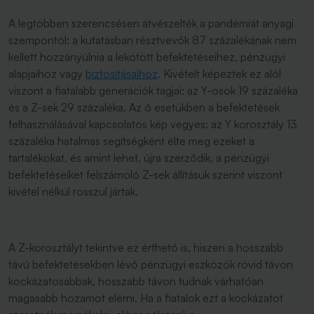
A legtöbben szerencsésen átvészelték a pandémiát anyagi
szempontól: a kutatásban résztvevők 87 százalékának nem
kellett hozzányúlnia a lekötött befektetéseihez, pénzügyi
alapjaihoz vagy
biztosításaihoz
. Kivételt képeztek ez alól
viszont a fiatalabb generációk tagjai: az Y-osok 19 százaléka
és a Z-sek 29 százaléka. Az ő esetükben a befektetések
felhasználásával kapcsolatos kép vegyes: az Y korosztály 13
százaléka hatalmas segítségként élte meg ezeket a
tartalékokat, és amint lehet, újra szerződik, a pénzügyi
befektetéseiket felszámoló Z-sek állításuk szerint viszont
kivétel nélkül rosszul jártak.
A Z-korosztályt tekintve ez érthető is, hiszen a hosszabb
távú befektetésekben lévő pénzügyi eszközök rövid távon
kockázatosabbak, hosszabb távon tudnak várhatóan
magasabb hozamot elérni. Ha a fiatalok ezt a kockázatot