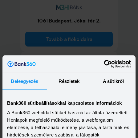
1061 Budapest, Jókai tér 2.
Tovább a fiókoldalra
1072 Budapest, Rákóczi út 42.
Beleegyezés
Részletek
A sütikről
Tovább a fiókoldalra
Bank360 sütibeállításokkal kapcsolatos információk
A Bank360 weboldal sütiket használ az általa üzemeltett
Honlapok megfelelő működtetése, a webforgalom
elemzése, a felhasználói élmény javítása, a tartalmak és
hirdetések személyre szabása, a látogatók
1075 Budapest, Károly körút 7.