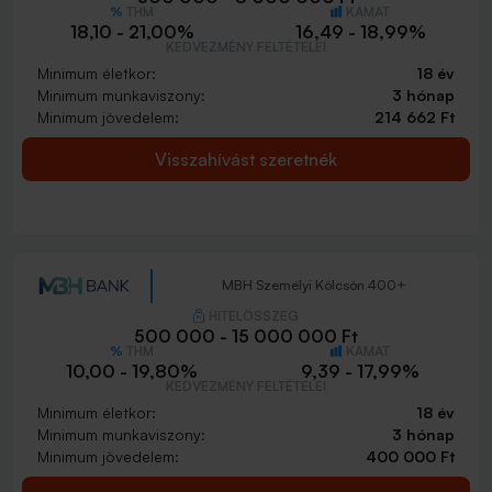
THM
KAMAT
18,10 - 21,00%
16,49 - 18,99%
KEDVEZMÉNY FELTÉTELEI
Minimum életkor:
18 év
Minimum munkaviszony:
3 hónap
Minimum jövedelem:
214 662 Ft
Visszahívást szeretnék
MBH Személyi Kölcsön 400+
HITELÖSSZEG
500 000 - 15 000 000 Ft
THM
KAMAT
10,00 - 19,80%
9,39 - 17,99%
KEDVEZMÉNY FELTÉTELEI
Minimum életkor:
18 év
Minimum munkaviszony:
3 hónap
Minimum jövedelem:
400 000 Ft