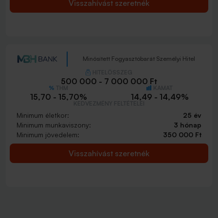
Visszahívást szeretnék
Minősített Fogyasztóbarát Személyi Hitel
HITELÖSSZEG
500 000 - 7 000 000 Ft
THM
KAMAT
15,70 - 15,70%
14,49 - 14,49%
KEDVEZMÉNY FELTÉTELEI
Minimum életkor:
25 év
Minimum munkaviszony:
3 hónap
Minimum jövedelem:
350 000 Ft
Visszahívást szeretnék