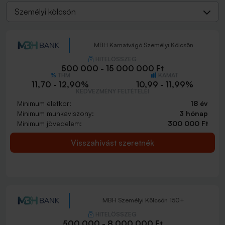
Személyi kölcsön
MBH Kamatvágó Személyi Kölcsön
HITELÖSSZEG
500 000 - 15 000 000 Ft
THM
KAMAT
11,70 - 12,90%
10,99 - 11,99%
KEDVEZMÉNY FELTÉTELEI
Minimum életkor:
18 év
Minimum munkaviszony:
3 hónap
Minimum jövedelem:
300 000 Ft
Visszahívást szeretnék
MBH Személyi Kölcsön 150+
HITELÖSSZEG
500 000 - 8 000 000 Ft