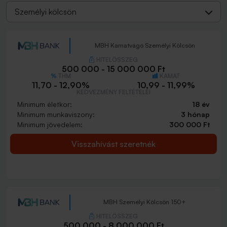
Személyi kölcsön
MBH Kamatvágó Személyi Kölcsön
HITELÖSSZEG
500 000 - 15 000 000 Ft
THM
KAMAT
11,70 - 12,90%
10,99 - 11,99%
KEDVEZMÉNY FELTÉTELEI
Minimum életkor:
18 év
Minimum munkaviszony:
3 hónap
Minimum jövedelem:
300 000 Ft
Visszahívást szeretnék
MBH Személyi Kölcsön 150+
HITELÖSSZEG
500 000 - 8 000 000 Ft