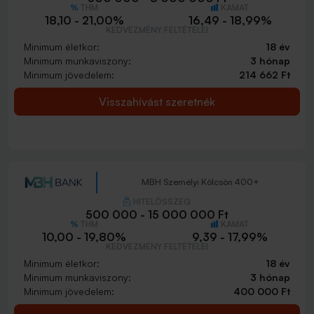
THM
KAMAT
18,10 - 21,00%
16,49 - 18,99%
KEDVEZMÉNY FELTÉTELEI
Minimum életkor:
18 év
Minimum munkaviszony:
3 hónap
Minimum jövedelem:
214 662 Ft
Visszahívást szeretnék
MBH Személyi Kölcsön 400+
HITELÖSSZEG
500 000 - 15 000 000 Ft
THM
KAMAT
10,00 - 19,80%
9,39 - 17,99%
KEDVEZMÉNY FELTÉTELEI
Minimum életkor:
18 év
Minimum munkaviszony:
3 hónap
Minimum jövedelem:
400 000 Ft