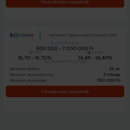
Visszahívást szeretnék
Minősített Fogyasztóbarát Személyi Hitel
HITELÖSSZEG
500 000 - 7 000 000 Ft
THM
KAMAT
15,70 - 15,70%
14,49 - 14,49%
KEDVEZMÉNY FELTÉTELEI
Minimum életkor:
25 év
Minimum munkaviszony:
3 hónap
Minimum jövedelem:
350 000 Ft
Visszahívást szeretnék