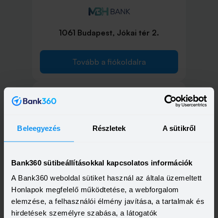
1061 Budapest, Jókai tér 2.
Tovább a fiókoldalra
1065 Budapest, Bajcsy Zsilinszky út
Beleegyezés
Részletek
A sütikről
5.
Bank360 sütibeállításokkal kapcsolatos információk
Tovább a fiókoldalra
A Bank360 weboldal sütiket használ az általa üzemeltett
Honlapok megfelelő működtetése, a webforgalom
elemzése, a felhasználói élmény javítása, a tartalmak és
hirdetések személyre szabása, a látogatók