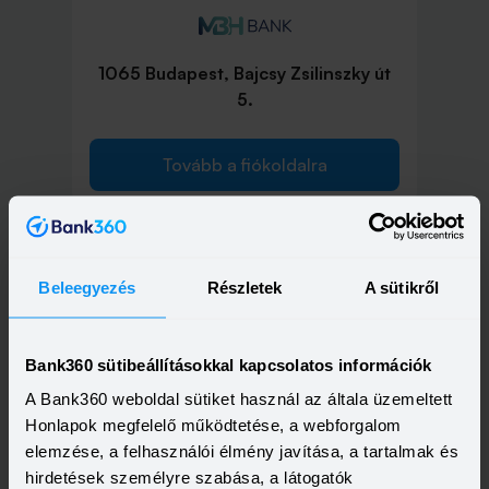
1065 Budapest, Bajcsy Zsilinszky út
5.
Tovább a fiókoldalra
Beleegyezés
Részletek
A sütikről
1072 Budapest, Rákóczi út 42.
Bank360 sütibeállításokkal kapcsolatos információk
Tovább a fiókoldalra
A Bank360 weboldal sütiket használ az általa üzemeltett
Honlapok megfelelő működtetése, a webforgalom
elemzése, a felhasználói élmény javítása, a tartalmak és
hirdetések személyre szabása, a látogatók