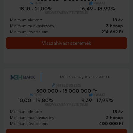
THM
KAMAT
18,10 - 21,00%
16,49 - 18,99%
KEDVEZMÉNY FELTÉTELEI
Minimum életkor:
18 év
Minimum munkaviszony:
3 hónap
Minimum jövedelem:
214 662 Ft
Visszahívást szeretnék
MBH Személyi Kölcsön 400+
HITELÖSSZEG
500 000 - 15 000 000 Ft
THM
KAMAT
10,00 - 19,80%
9,39 - 17,99%
KEDVEZMÉNY FELTÉTELEI
Minimum életkor:
18 év
Minimum munkaviszony:
3 hónap
Minimum jövedelem:
400 000 Ft