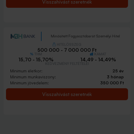
Visszahívást szeretnék
Minősített Fogyasztóbarát Személyi Hitel
HITELÖSSZEG
500 000 - 7 000 000 Ft
THM
KAMAT
15,70 - 15,70%
14,49 - 14,49%
KEDVEZMÉNY FELTÉTELEI
Minimum életkor:
25 év
Minimum munkaviszony:
3 hónap
Minimum jövedelem:
350 000 Ft
Visszahívást szeretnék