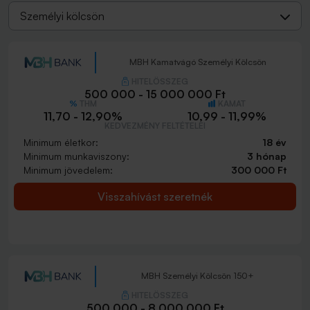
Személyi kölcsön
MBH Kamatvágó Személyi Kölcsön
HITELÖSSZEG
500 000 - 15 000 000 Ft
THM
KAMAT
11,70 - 12,90%
10,99 - 11,99%
KEDVEZMÉNY FELTÉTELEI
Minimum életkor:
18 év
Minimum munkaviszony:
3 hónap
Minimum jövedelem:
300 000 Ft
Visszahívást szeretnék
MBH Személyi Kölcsön 150+
HITELÖSSZEG
500 000 - 8 000 000 Ft