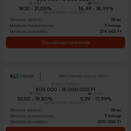
THM
KAMAT
18,10 - 21,00%
16,49 - 18,99%
KEDVEZMÉNY FELTÉTELEI
Minimum életkor:
18 év
Minimum munkaviszony:
3 hónap
Minimum jövedelem:
214 662 Ft
Visszahívást szeretnék
MBH Személyi Kölcsön 400+
HITELÖSSZEG
500 000 - 15 000 000 Ft
THM
KAMAT
10,00 - 19,80%
9,39 - 17,99%
KEDVEZMÉNY FELTÉTELEI
Minimum életkor:
18 év
Minimum munkaviszony:
3 hónap
Minimum jövedelem:
400 000 Ft