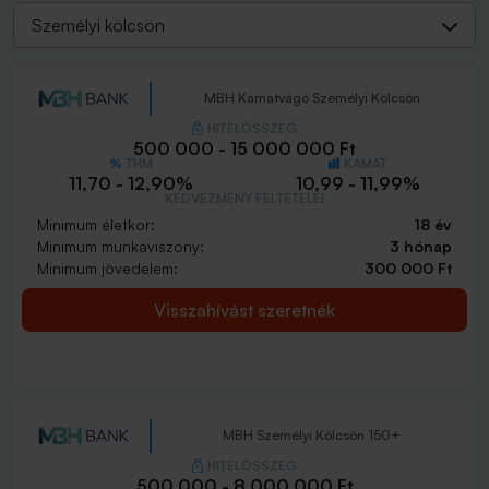
Személyi kölcsön
MBH Kamatvágó Személyi Kölcsön
HITELÖSSZEG
500 000 - 15 000 000 Ft
THM
KAMAT
11,70 - 12,90%
10,99 - 11,99%
KEDVEZMÉNY FELTÉTELEI
Minimum életkor:
18 év
Minimum munkaviszony:
3 hónap
Minimum jövedelem:
300 000 Ft
Visszahívást szeretnék
MBH Személyi Kölcsön 150+
HITELÖSSZEG
500 000 - 8 000 000 Ft