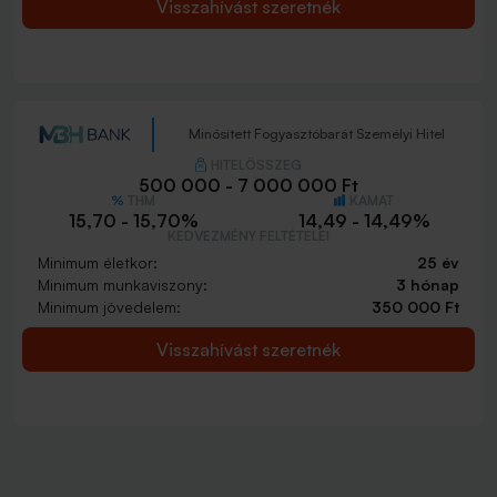
Visszahívást szeretnék
Minősített Fogyasztóbarát Személyi Hitel
HITELÖSSZEG
500 000 - 7 000 000 Ft
THM
KAMAT
15,70 - 15,70%
14,49 - 14,49%
KEDVEZMÉNY FELTÉTELEI
Minimum életkor:
25 év
Minimum munkaviszony:
3 hónap
Minimum jövedelem:
350 000 Ft
Visszahívást szeretnék