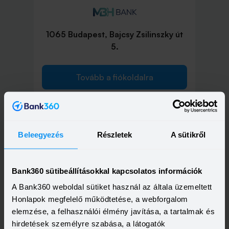
1065 Budapest, Bajcsy Zsilinszky út
5.
Tovább a fiókoldalra
Beleegyezés
Részletek
A sütikről
1072 Budapest, Rákóczi út 42.
Bank360 sütibeállításokkal kapcsolatos információk
Tovább a fiókoldalra
A Bank360 weboldal sütiket használ az általa üzemeltett
Honlapok megfelelő működtetése, a webforgalom
elemzése, a felhasználói élmény javítása, a tartalmak és
hirdetések személyre szabása, a látogatók