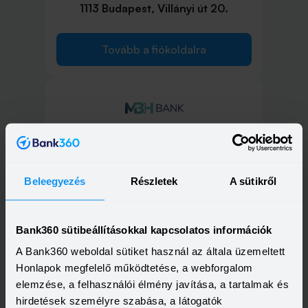
1113 Budapest, Villányi út 20.
Tovább a fiókoldalra
1114 Budapest, Bartók Béla út 41.
Tovább a fiókoldalra
Beleegyezés
Részletek
A sütikről
Bank360 sütibeállításokkal kapcsolatos információk
A Bank360 weboldal sütiket használ az általa üzemeltett
1115 Budapest, Tétényi út 13.
Honlapok megfelelő működtetése, a webforgalom
elemzése, a felhasználói élmény javítása, a tartalmak és
hirdetések személyre szabása, a látogatók