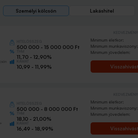
Személyi kölcsön
Lakáshitel
KEDVEZMÉNY 
Minimum életkor:
HITELÖSSZEG
Minimum munkaviszony:
500 000 - 15 000 000 Ft
THM
Minimum jövedelem:
11,70 - 12,90%
KAMAT
csön
Visszahívás
10,99 - 11,99%
KEDVEZMÉNY 
Minimum életkor:
HITELÖSSZEG
Minimum munkaviszony:
500 000 - 8 000 000 Ft
THM
Minimum jövedelem:
18,10 - 21,00%
KAMAT
0+
Visszahívás
16,49 - 18,99%