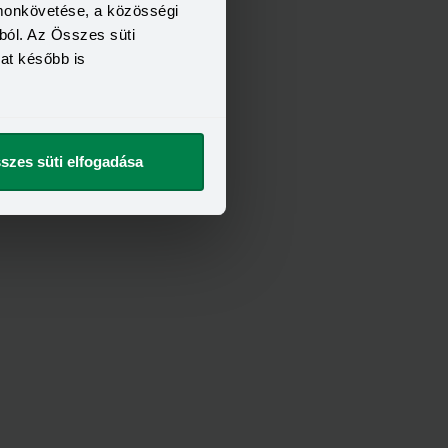
omonkövetése, a közösségi
ból. Az Összes süti
kat később is
szes süti elfogadása