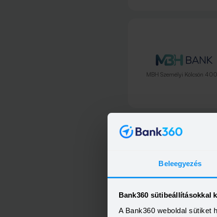
MBH Személyi Kölcsön 40
Beleegyezés
Minősített Fogyasztóbarát Sze
Hitel
Bank360 sütibeállításokkal 
A Bank360 weboldal sütiket 