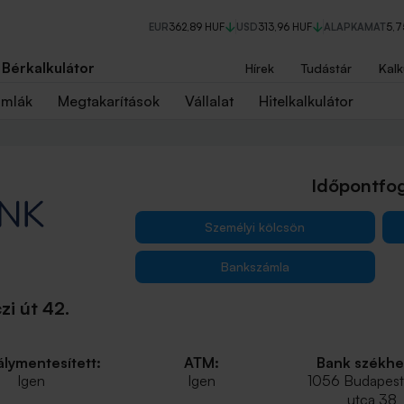
EUR
362,89 HUF
USD
313,96 HUF
ALAPKAMAT
5,
Bérkalkulátor
Hírek
Tudástár
Kalk
ámlák
Megtakarítások
Vállalat
Hitelkalkulátor
Időpontfog
Személyi kölcsön
Bankszámla
i út 42.
lymentesített:
ATM:
Bank székhe
Igen
Igen
1056 Budapest,
utca 38