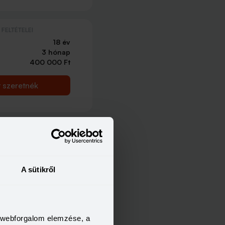
FELTÉTELEI
18 év
3 hónap
400 000 Ft
t szeretnék
FELTÉTELEI
25 év
3 hónap
350 000 Ft
A sütikről
t szeretnék
a webforgalom elemzése, a