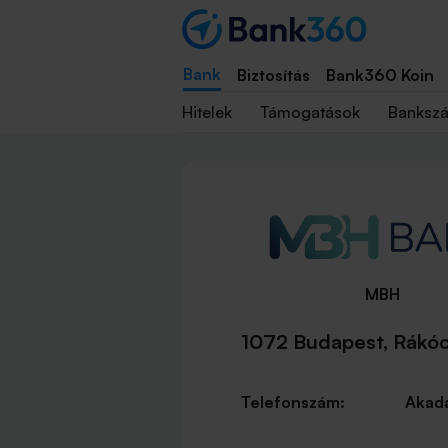
Bank
Biztosítás
Bank360 Koin
Hitelek
Támogatások
Banksz
MBH
1072 Budapest, Rákócz
Telefonszám:
Akadá