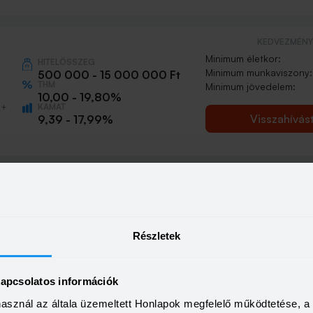
KEDVEZMÉNY 
Minimum életkor:
HITELÖSSZEG
Minimum munkaviszony:
500 000 - 15 000 000 Ft
THM
Minimum jövedelem:
10,00 - 19,80%
KAMAT
0+
Visszahívás
9,39 - 17,99%
KEDVEZMÉNY 
Minimum életkor:
HITELÖSSZEG
Minimum munkaviszony:
500 000 - 7 000 000 Ft
THM
Minimum jövedelem:
Részletek
15,70 - 15,70%
mélyi
KAMAT
Visszahívás
14,49 - 14,49%
kapcsolatos információk
használ az általa üzemeltett Honlapok megfelelő működtetése, 