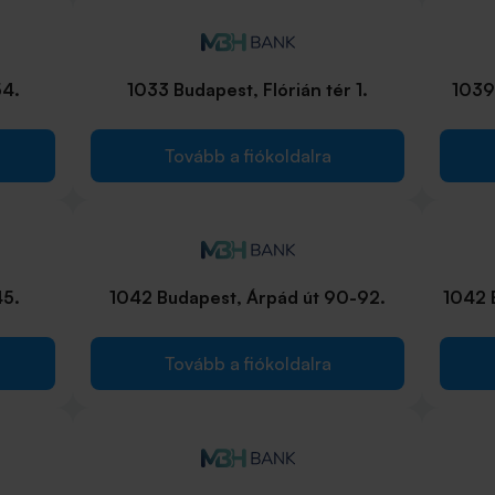
54.
1033 Budapest, Flórián tér 1.
1039 
Tovább a fiókoldalra
45.
1042 Budapest, Árpád út 90-92.
1042 
Tovább a fiókoldalra