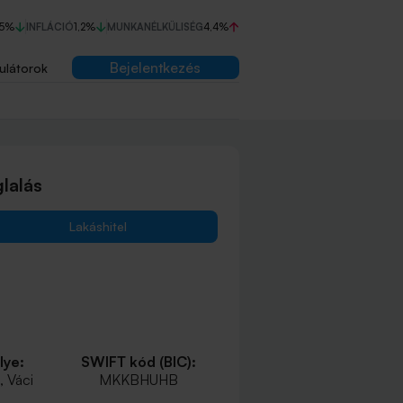
75%
INFLÁCIÓ
1,2%
MUNKANÉLKÜLISÉG
4,4%
Bejelentkezés
ulátorok
lalás
Lakáshitel
lye:
SWIFT kód (BIC):
 Váci
MKKBHUHB