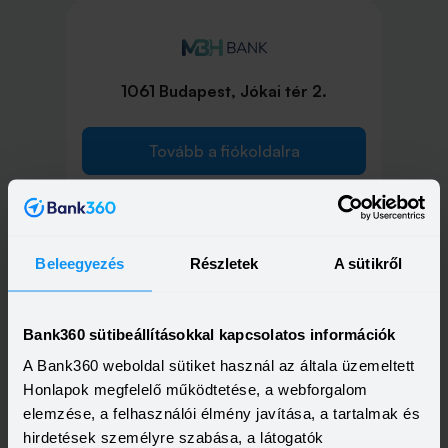
1061 Budapest, Jókai tér 2.
Tovább a fiókoldalra
Beleegyezés
Részletek
A sütikről
1065 Budapest, Bajcsy Zsilinszky út
5.
Bank360 sütibeállításokkal kapcsolatos információk
Tovább a fiókoldalra
A Bank360 weboldal sütiket használ az általa üzemeltett
Honlapok megfelelő működtetése, a webforgalom
elemzése, a felhasználói élmény javítása, a tartalmak és
hirdetések személyre szabása, a látogatók