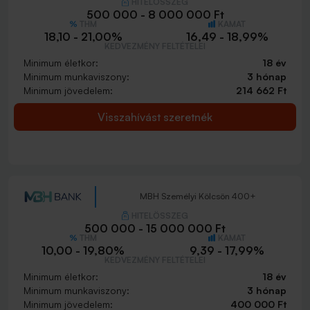
HITELÖSSZEG
500 000 - 8 000 000 Ft
THM
KAMAT
18,10 - 21,00%
16,49 - 18,99%
KEDVEZMÉNY FELTÉTELEI
Minimum életkor:
18 év
Minimum munkaviszony:
3 hónap
Minimum jövedelem:
214 662 Ft
Visszahívást szeretnék
MBH Személyi Kölcsön 400+
HITELÖSSZEG
500 000 - 15 000 000 Ft
THM
KAMAT
10,00 - 19,80%
9,39 - 17,99%
KEDVEZMÉNY FELTÉTELEI
Minimum életkor:
18 év
Minimum munkaviszony:
3 hónap
Minimum jövedelem:
400 000 Ft