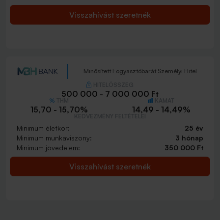
Visszahívást szeretnék
Minősített Fogyasztóbarát Személyi Hitel
HITELÖSSZEG
500 000 - 7 000 000 Ft
THM
KAMAT
15,70 - 15,70%
14,49 - 14,49%
KEDVEZMÉNY FELTÉTELEI
Minimum életkor:
25 év
Minimum munkaviszony:
3 hónap
Minimum jövedelem:
350 000 Ft
Visszahívást szeretnék