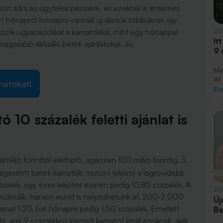
ot adni az ügyfelek pénzére, és ezeknél is érdemes
ert hónapról hónapra vannak új akciók többüknél, így
álkozik ugyanazokkal a kamatokkal, mint egy hónappal
20
It
agasabb aktuális betéti ajánlatokat, és
9 
Me
az 
matokat!
né
El
kí
le
ad
 10 százalék feletti ajánlat is
na
elő
Ba
lmillió forinttól elérhető, egészen 100 millió forintig, 3,
égesített betéti kamatláb mutató (ebkm) a legrövidebb
ázalék, egy éves lekötés esetén pedig 10,85 százalék. A
20
 működik, hanem eurót is helyezhetünk el, 200-2 000
Új
at 1,20, hat hónapra pedig 1,50 százalék. Emellett
Ba
tét, ami 9 százalékos kiemelt kamatot kínál azoknak, akik