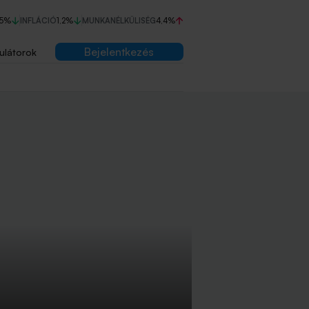
75%
INFLÁCIÓ
1,2%
MUNKANÉLKÜLISÉG
4,4%
Bejelentkezés
ulátorok