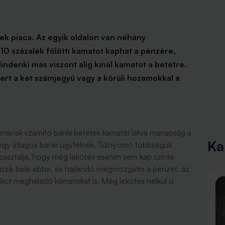
ek piaca. Az egyik oldalon van néhány
 10 százalék fölötti kamatot kaphat a pénzére,
indenki más viszont alig kínál kamatot a betétre.
mert a két számjegyű vagy a körüli hozamokkal a
mának számító banki betétek kamatát látva manapság a
Ka
egy átlagos banki ügyfélnek. Túlnyomó többségük
pasztalja, hogy még lekötés esetén sem kap szinte
szik bele ebbe, és hajlandó megmozgatni a pénzét, az
kot meghaladó kamatokat is. Még lekötés nélkül is