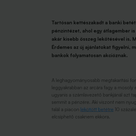
Tartósan kettészakadt a banki betét
pénzintézet, ahol egy átlagember is
akár kisebb összeg lekötésével is. M
Érdemes az új ajánlatokat figyelni, 
bankok folyamatosan akcióznak.
A leghagyományosabb megtakarítási for
leggyakrabban az arcára fagy a mosoly 
ugyanis a számlavezető bankjánál azt ta
semmit a pénzére. Aki viszont nem nyug
talál a piacon
lekötött betétre
10 százalé
elcsíphető csaknem ekkora.