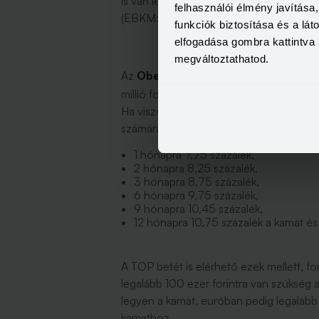
is van lehetőség, de a kamat ebben az 
felhasználói élmény javítás
(EBKM: 2,44-3,28%).
funkciók biztosítása és a lá
elfogadása gombra kattintva 
megváltoztathatod.
Az
Oberbanknál
lehet még akár 10 száz
millió forint kell, ami nem az az össze
Ha viszont valakinek van ennyi szabad p
számára a bank:
1 hónapra 7,75 százalék,
2 hónapra 8,25 százalék,
3 hónapra 8,75 százalék,
6 hónapra 9,75 százalék,
9 hónapra 10,45 százalék,
12 hónapra 10,75 százalék a kamat 
A TOP betét is elérhető ezek mellett, fo
legalább 100 ezer forintra van szükség
legyen a kamat, euróban pedig legalább 
kamathoz.