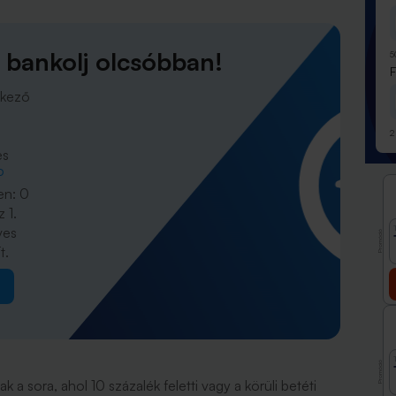
 bankolj olcsóbban!
5
rkező
2
es
P
en: 0
 1.
ves
Promóció
t.
Promóció
a sora, ahol 10 százalék feletti vagy a körüli betéti