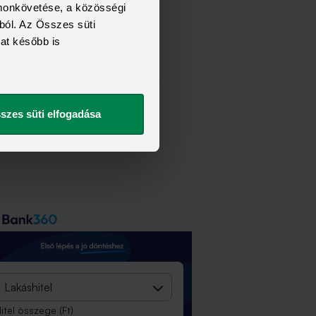
omonkövetése, a közösségi
ból. Az Összes süti
kat később is
szes süti elfogadása
Lakáshitel
itel összege
(Ft)