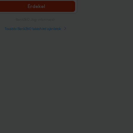
Érdekel
Bank360 Jogi információ
További Bank360 lakáshitel ajánlatok