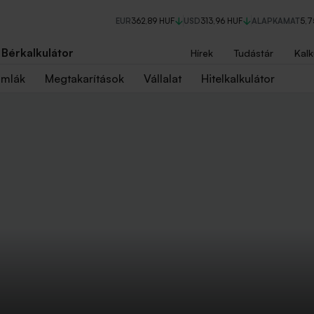
EUR
362,89 HUF
USD
313,96 HUF
ALAPKAMAT
5,
Bérkalkulátor
Hírek
Tudástár
Kalk
ámlák
Megtakarítások
Vállalat
Hitelkalkulátor