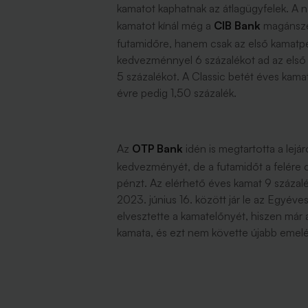
kamatot kaphatnak az átlagügyfelek. A 
kamatot kínál még a
CIB Bank
magánszem
futamidőre, hanem csak az első kamatp
kedvezménnyel 6 százalékot ad az első
5 százalékot. A Classic betét éves kama
évre pedig 1,50 százalék.
Az
OTP Bank
idén is megtartotta a lej
kedvezményét, de a futamidőt a felére c
pénzt. Az elérhető éves kamat 9 százalé
2023. június 16. között jár le az Egyév
elvesztette a kamatelőnyét, hiszen már
kamata, és ezt nem követte újabb emelé