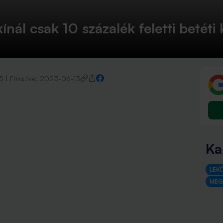
nál csak 10 százalék feletti betéti
5
|
Frissítve:
2023-06-13
Ka
LEK
MEG