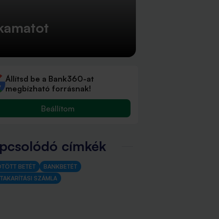
 kamatot
Állítsd be a Bank360-at
megbízható forrásnak!
Beállítom
pcsolódó címkék
ÖTÖTT BETÉT
BANKBETÉT
TAKARÍTÁSI SZÁMLA