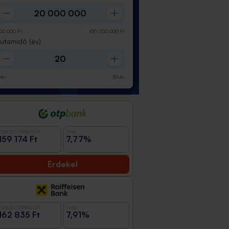
00 000
Ft
100 000 000
Ft
Futamidő
(év)
év
30
év
TÖRLESZTŐRÉSZLET
THM
159 174 Ft
7,77%
Érdekel
TÖRLESZTŐRÉSZLET
THM
162 835 Ft
7,91%