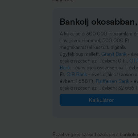
Bankolj okosabban,
A kalkuláció 300 000 Ft számlára é
havi jövedelemmel, 500 000 Ft
megtakarítással készült, digitális
ügyféltípus mellett.
Gránit Bank
- év
díjak összesen az 1. évben: 0 Ft,
OT
Bank
- éves díjak összesen az 1. évb
Ft,
CIB Bank
- éves díjak összesen az
évben: 1 658 Ft,
Raiffeisen Bank
- é
díjak összesen az 1. évben: 32 556 F
Kalkulátor
Ezzel vége is szakad azoknak a bankoknak 