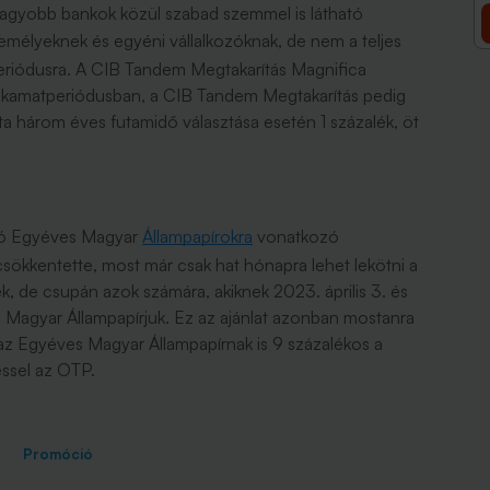
nagyobb bankok közül szabad szemmel is látható
élyeknek és egyéni vállalkozóknak, de nem a teljes
eriódusra. A CIB Tandem Megtakarítás Magnifica
 kamatperiódusban, a CIB Tandem Megtakarítás pedig
ta három éves futamidő választása esetén 1 százalék, öt
áró Egyéves Magyar
Állampapírokra
vonatkozó
sökkentette, most már csak hat hónapra lehet lekötni a
k, de csupán azok számára, akiknek 2023. április 3. és
es Magyar Állampapírjuk. Ez az ajánlat azonban mostanra
 az Egyéves Magyar Állampapírnak is 9 százalékos a
ssel az OTP.
Promóció