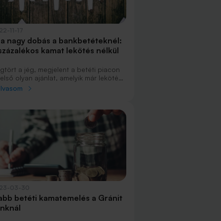
22-11-17
t a nagy dobás a bankbetéteknél:
százalékos kamat lekötés nélkül
gtört a jég, megjelent a betéti piacon
első olyan ajánlat, amelyik már lekötés
lkül is magas, 9 százalékos kamatot
olvasom
nál. Ráadásul ezzel egyszerre 2 éves
kötésre már 12 százalékos éves kamatot
 ugyanez a pénzintézet. Most már a
gybankokon a sor, hogy melyikük áll elő
ször ehhez hasonló ajánlattal - írja a
nk360.hu.
23-03-30
abb betéti kamatemelés a Gránit
nknál