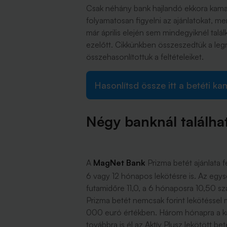
Csak néhány bank hajlandó ekkora kamat
folyamatosan figyelni az ajánlatokat, m
már április elején sem mindegyiknél tal
ezelőtt. Cikkünkben összeszedtük a legm
összehasonlítottuk a feltételeiket.
Hasonlítsd össze itt a betéti ka
Négy banknál található
A
MagNet Bank
Prizma betét ajánlata fé
6 vagy 12 hónapos lekötésre is. Az egys
futamidőre 11,0, a 6 hónaposra 10,50 sz
Prizma betét nemcsak forint lekötéssel
000 euró értékben. Három hónapra a kam
továbbra is él az Aktív Plusz lekötött be