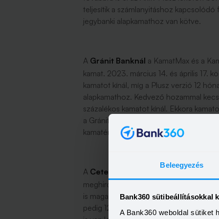
teljesítik a számlanyitáshoz kapcsolódó 
jegybanki alapkamathoz van kötve.
A
Gránit Banknál
a KamatMax és a Kam
kamat. 2023. március 14. és április 17.
kamatot kínál, míg a Plusz verzió 12 hón
alapkamathoz. Kedvező hozammal kecse
százalékos kamatot kínál. Ekkora kamatok
a Gránit Megtakarítási számlán 5 százalé
kamatért legalább félmillió forintos szám
Beleegyezés
A
Cetelemnél
továbbra is érvényes min
meghirdetett kedvező ajánlat. A látra s
is magasabb hozamot lehet elérni: egy é
Bank360 sütibeállításokkal 
pedig 12 százalék az éves kamat a Cet
A Bank360 weboldal sütiket 