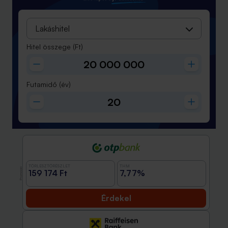
Lakáshitel
Hitel összege
(Ft)
Futamidő
(év)
TÖRLESZTŐRÉSZLET
THM
Promóció
159 174 Ft
7,77%
Érdekel