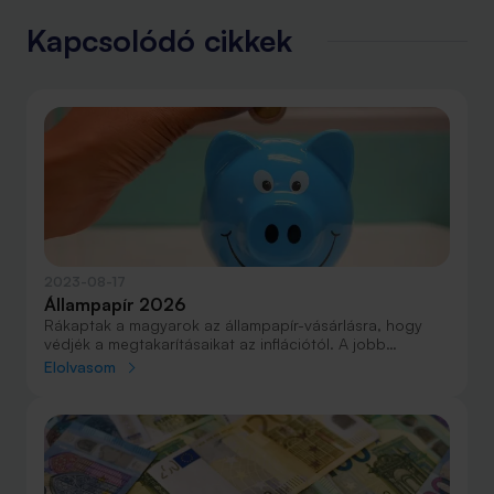
Kapcsolódó cikkek
2023-08-17
Állampapír 2026
Rákaptak a magyarok az állampapír-vásárlásra, hogy
védjék a megtakarításaikat az inflációtól. A jobb
eligazodás érdekében bemutatjuk a lakossági
Elolvasom
állampapírokat.