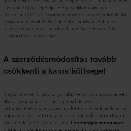
befektetéshez viszonyítva így csupán a MÁP Plusz négyéves
kamatát (22,5%) kaphatjuk meg feleakkora összegre.
Összesen 604 242 forintos nyereséget könyvelhetnénk el a
kedvezményes hitel felvétele nélkül, ami kevesebb mint
feleakkora hozammal jár a közel 1,4 millió forintos előbb
kiszámolt hozamhoz képest.
A szerződésmódosítás tovább
csökkenti a kamatköltséget
Még az eredeti forgatókönyvnél is kedvezőbb hozam érhető
el azonban, ha az állami támogatás hitelbe való
betörlesztésekor szerződést módosítunk. A fenti példa azt az
alapesetet jelenítette meg, amikor a futamidő nem változott,
csak a törlesztőrészlet csökkent.
Lehetséges azonban az
előtörlesztést követően is ugyanazt a havi törlesztőt