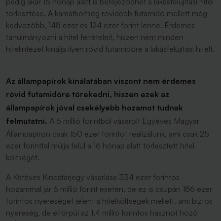
pedig akár 16 hónap alatt is befejeződhet a lakásfelújítási hitel
törlesztése. A kamatköltség rövidebb futamidő mellett még
kedvezőbb, 148 ezer és 124 ezer forint lenne. Érdemes
tanulmányozni a hitel feltételeit, hiszen nem minden
hitelintézet kínálja ilyen rövid futamidőre a lakásfelújítási hitelt.
Az állampapírok kínálatában viszont nem érdemes
rövid futamidőre törekedni, hiszen ezek az
állampapírok jóval csekélyebb hozamot tudnak
felmutatni.
A 6 millió forintból vásárolt Egyéves Magyar
Állampapíron csak 150 ezer forintot realizálunk, ami csak 25
ezer forinttal múlja felül a 16 hónap alatt törlesztett hitel
költségét.
A Kétéves Kincstárjegy vásárlása 334 ezer forintos
hozammal jár 6 millió forint esetén, de ez is csupán 186 ezer
forintos nyereséget jelent a hitelköltségek mellett, ami biztos
nyereség, de eltörpül az 1,4 millió forintos hasznot hozó