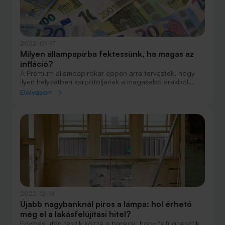
2022-01-17
Milyen állampapírba fektessünk, ha magas az
infláció?
A Prémium állampapírokat éppen arra tervezték, hogy
ilyen helyzetben kárpótoljanak a magasabb árakból
adódó veszteségekért.
Elolvasom
2022-12-14
Újabb nagybanknál piros a lámpa: hol érhető
még el a lakásfelújítási hitel?
Egymás után teszik közzé a bankok, hogy felfüggesztik