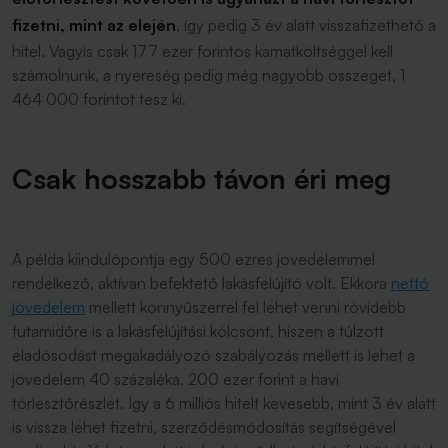
fizetni, mint az elején
, így pedig 3 év alatt visszafizethető a
hitel. Vagyis csak 177 ezer forintos kamatköltséggel kell
számolnunk, a nyereség pedig még nagyobb összeget, 1
464 000 forintot tesz ki.
Csak hosszabb távon éri meg
A példa kiindulópontja egy 500 ezres jövedelemmel
rendelkező, aktívan befektető lakásfelújító volt. Ekkora
nettó
jövedelem
mellett könnyűszerrel fel lehet venni rövidebb
futamidőre is a lakásfelújítási kölcsönt, hiszen a túlzott
eladósodást megakadályozó szabályozás mellett is lehet a
jövedelem 40 százaléka, 200 ezer forint a havi
törlesztőrészlet. Így a 6 milliós hitelt kevesebb, mint 3 év alatt
is vissza lehet fizetni, szerződésmódosítás segítségével