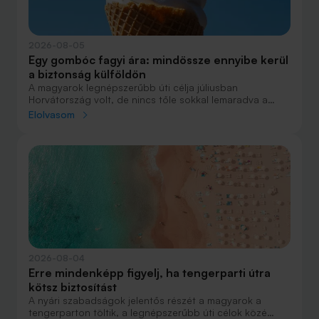
2026-08-05
Egy gombóc fagyi ára: mindössze ennyibe kerül
a biztonság külföldön
A magyarok legnépszerűbb úti célja júliusban
Horvátország volt, de nincs tőle sokkal lemaradva a
júniust megnyerő Olaszország sem. A tengerparti
Elolvasom
nyaralások fölénye elsöprő volt az adatok alapján,
autóval pedig majdnem annyian vágtak neki a
nyaralásnak, mint repülővel.
2026-08-04
Erre mindenképp figyelj, ha tengerparti útra
kötsz biztosítást
A nyári szabadságok jelentős részét a magyarok a
tengerparton töltik, a legnépszerűbb úti célok közé