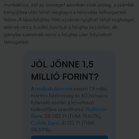
munkákhoz, ezt az összeget azonban csak utólag, a számlák
benyújtása után lehet megkapni a renoválás költségeinek
felére. A lakásfelújítási hitel azoknak nyújthat tehát segítséget,
akiknek nincs 6 millió forintjuk a felújítás kezdetén, de
igénybe szeretnék venni a felújítás után folyósított
támogatást.
JÓL JÖNNE 1,5
MILLIÓ FORINT?
A
hitelkalkulátorunk
szerint 1,5 millió
forintos hitelösszeg és 60 hónapos
futamidő esetén a következő
törlesztőkre számíthatsz:
Raiffeisen
Bank
: 38 082 Ft (THM: 19,60%),
Cofidis Bank
: 41 173 Ft (THM:
24,59%).