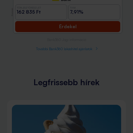
TÖRLESZTŐRÉSZLET
THM
Promóció
162 835 Ft
7,91%
Érdekel
Bank360 Jogi információ
További Bank360 lakáshitel ajánlatok
Legfrissebb hírek