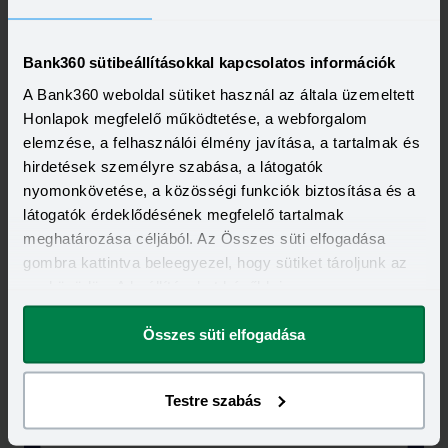
Promóció
Bank360 sütibeállításokkal kapcsolatos információk
A Bank360 weboldal sütiket használ az általa üzemeltett
Honlapok megfelelő működtetése, a webforgalom
elemzése, a felhasználói élmény javítása, a tartalmak és
A legfrissebb újdonságok
-
hirdetések személyre szabása, a látogatók
nyomonkövetése, a közösségi funkciók biztosítása és a
egyenesen a postaládádba!
látogatók érdeklődésének megfelelő tartalmak
meghatározása céljából. Az Összes süti elfogadása
Elolvastam és elfogadom a Bank360
gombra kattintva beleegyezel, hogy sütiket tároljunk az
Csoport
Adatkezelési szabályzatát
és
eszközödön. A beállításokat később is
ÁSZF-ét
megváltoztathatod.
Összes süti elfogadása
Testre szabás