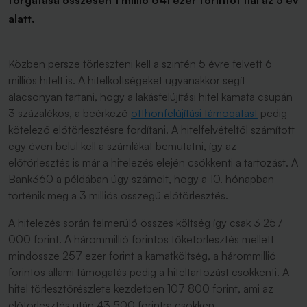
forgatása összesen 1 millió 641 ezer forintot fial az 5 év
alatt.
Közben persze törleszteni kell a szintén 5 évre felvett 6
milliós hitelt is. A hitelköltségeket ugyanakkor segít
alacsonyan tartani, hogy a lakásfelújítási hitel kamata csupán
3 százalékos, a beérkező
otthonfelújítási támogatást
pedig
kötelező előtörlesztésre fordítani. A hitelfelvételtől számított
egy éven belül kell a számlákat bemutatni, így az
előtörlesztés is már a hitelezés elején csökkenti a tartozást. A
Bank360 a példában úgy számolt, hogy a 10. hónapban
történik meg a 3 milliós összegű előtörlesztés.
A hitelezés során felmerülő összes költség így csak 3 257
000 forint. A hárommillió forintos tőketörlesztés mellett
mindössze 257 ezer forint a kamatköltség, a hárommillió
forintos állami támogatás pedig a hiteltartozást csökkenti. A
hitel törlesztőrészlete kezdetben 107 800 forint, ami az
előtörlesztés után 43 500 forintra csökken.