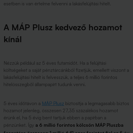
esetben is van értelme felvenni a lakásfelújítási hitelt.
A MÁP Plusz kedvező hozamot
kínál
Nézzük például az 5 éves futamidőt. Ha a felújítási
költségeket a saját pénztárcánkból fizetjük, emellett viszont a
lakásfelújítási hitelt is felvesszük, a teljes 6 millió forintos
hitelösszegből állampapírt tudunk venni.
5 éves időtávon a
MÁP Plusz
biztosítja a legmagasabb biztos
hozamot jelenleg, összesen 27,35 százalékos hozamot
érünk el, ha 5 évig bent tartjuk ebben a papírban a
pénzünket. Így
a 6 millió forintos kölcsön MÁP Pluszba