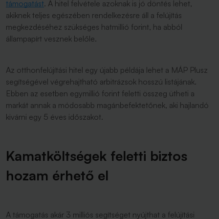
támogatást
. A hitel felvétele azoknak is jó döntés lehet,
akiknek teljes egészében rendelkezésre áll a felújítás
megkezdéséhez szükséges hatmillió forint, ha abból
állampapírt vesznek belőle.
Az otthonfelújítási hitel egy újabb példája lehet a MÁP Plusz
segítségével végrehajtható arbitrázsok hosszú listájának.
Ebben az esetben egymillió forint feletti összeg ütheti a
markát annak a módosabb magánbefektetőnek, aki hajlandó
kivárni egy 5 éves időszakot.
Kamatköltségek feletti biztos
hozam érhető el
A támogatás akár 3 milliós segítséget nyújthat a felújítási