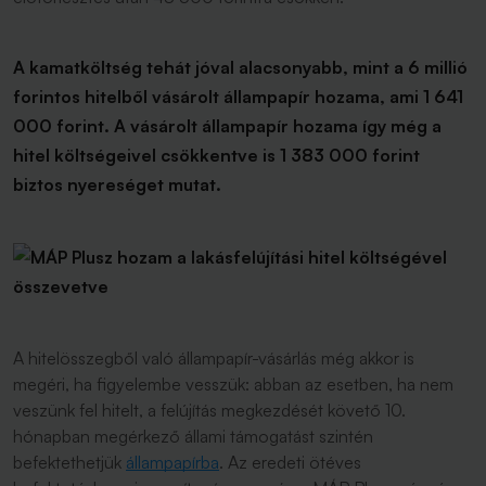
A kamatköltség tehát jóval alacsonyabb, mint a 6 millió
forintos hitelből vásárolt állampapír hozama, ami 1 641
000 forint. A vásárolt állampapír hozama így még a
hitel költségeivel csökkentve is 1 383 000 forint
biztos nyereséget mutat.
A hitelösszegből való állampapír-vásárlás még akkor is
megéri, ha figyelembe vesszük: abban az esetben, ha nem
veszünk fel hitelt, a felújítás megkezdését követő 10.
hónapban megérkező állami támogatást szintén
befektethetjük
állampapírba
. Az eredeti ötéves