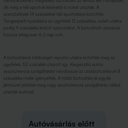
városnézéshez megfelelő biztosítást az elmúlt két hónapban,
de még a téli sportok kedvelői is sokat utaztak. A
szerződések 14 százalékát téli sportolásra kötötték.
Tengerparti nyaralásra az ügyfelek 12 százaléka, üzleti utakra
pedig 9 százaléka kötött szerződést. A biztosított utazások
hossza átlagosan 6,2 nap volt.
A biztosítások többségét repülős utakra kötötték meg az
ügyfelek, 52 százalék utazott így. Kiegészítő autós
asszisztencia szolgáltatást mindössze az utasbiztosítások 8
százaléka mellé igényeltek. A többi biztosításnál egyéb
járművet jelöltek meg vagy asszisztencia szolgáltatás nélkül
utaztak autóval.
Autóvásárlás előtt