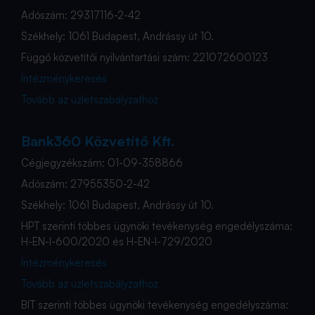
Adószám: 29317116-2-42
Székhely: 1061 Budapest, Andrássy út 10.
Függő közvetítői nyilvántartási szám: 221072600123
Intézménykeresés
Tovább az üzletszabályzathoz
Bank360 Közvetítő Kft.
Cégjegyzékszám: 01-09-358866
Adószám: 27955350-2-42
Székhely: 1061 Budapest, Andrássy út 10.
HPT szerinti többes ügynöki tevékenység engedélyszáma:
H-EN-I-600/2020 és H-EN-I-729/2020
Intézménykeresés
Tovább az üzletszabályzathoz
BIT szerinti többes ügynöki tevékenység engedélyszáma: