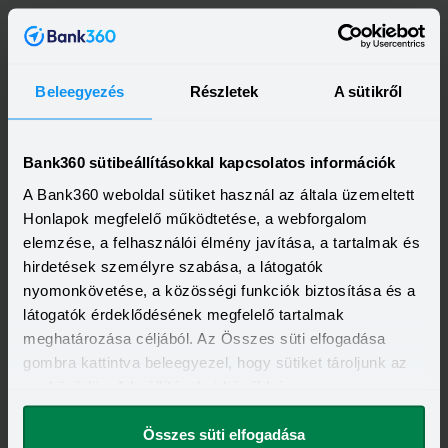
Beleegyezés
Részletek
A sütikről
Bank360 sütibeállításokkal kapcsolatos információk
A Bank360 weboldal sütiket használ az általa üzemeltett
Honlapok megfelelő működtetése, a webforgalom
Kapcsolódó cikkek
elemzése, a felhasználói élmény javítása, a tartalmak és
hirdetések személyre szabása, a látogatók
nyomonkövetése, a közösségi funkciók biztosítása és a
látogatók érdeklődésének megfelelő tartalmak
meghatározása céljából. Az Összes süti elfogadása
gombra kattintva beleegyezel, hogy sütiket tároljunk az
eszközödön. A beállításokat később is
megváltoztathatod.
Összes süti elfogadása