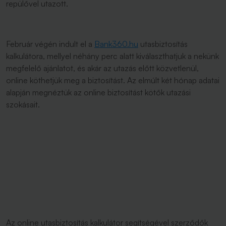
repülővel utazott.
Február végén indult el a
Bank360.hu
utasbiztosítás
kalkulátora, mellyel néhány perc alatt kiválaszthatjuk a nekünk
megfelelő ajánlatot, és akár az utazás előtt közvetlenül,
online köthetjük meg a biztosítást. Az elmúlt két hónap adatai
alapján megnéztük az online biztosítást kötők utazási
szokásait.
Az online utasbiztosítás kalkulátor segítségével szerződők