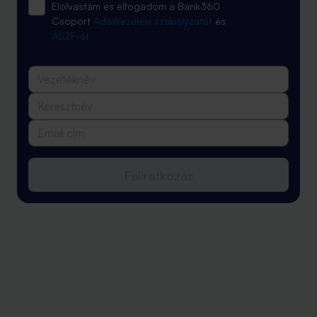
Elolvastam és elfogadom a Bank360
Csoport
Adatkezelési szabályzatát
és
ÁSZF-ét
Feliratkozás