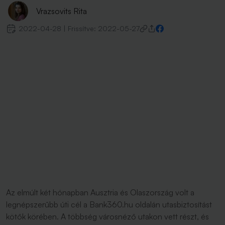
Vrazsovits Rita
2022-04-28
|
Frissítve:
2022-05-27
Az elmúlt két hónapban Ausztria és Olaszország volt a
legnépszerűbb úti cél a Bank360.hu oldalán utasbiztosítást
kötők körében. A többség városnéző utakon vett részt, és