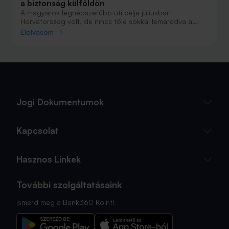
a biztonság külföldön
A magyarok legnépszerűbb úti célja júliusban
Horvátország volt, de nincs tőle sokkal lemaradva a
júniust megnyerő Olaszország sem. A tengerparti
Elolvasom
nyaralások fölénye elsöprő volt az adatok alapján,
autóval pedig majdnem annyian vágtak neki a
nyaralásnak, mint repülővel.
Jogi Dokumentumok
Kapcsolat
Hasznos Linkek
További szolgáltatásaink
Ismerd meg a Bank360 Koint!