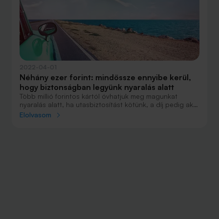
2022-04-01
Néhány ezer forint: mindössze ennyibe kerül,
hogy biztonságban legyünk nyaralás alatt
Több millió forintos kártól óvhatjuk meg magunkat
nyaralás alatt, ha utasbiztosítást kötünk, a díj pedig akár
néhány ezer forintból is kijöhet. Ez egy átlagos nyaralás
Elolvasom
árának csak a töredéke, így nem érdemes pont ezen a
tételen spórolni. Néhány kattintással azt is
ellenőrizhetjük, hol a legolcsóbb ez a szolgáltatás, és
meg is köthetjük a kiválasztott biztosítást, anélkül, hogy
kimozdulnánk otthonról.