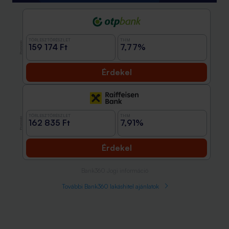
TÖRLESZTŐRÉSZLET
THM
Promóció
159 174 Ft
7,77%
Érdekel
TÖRLESZTŐRÉSZLET
THM
Promóció
162 835 Ft
7,91%
Érdekel
Bank360 Jogi információ
További Bank360 lakáshitel ajánlatok