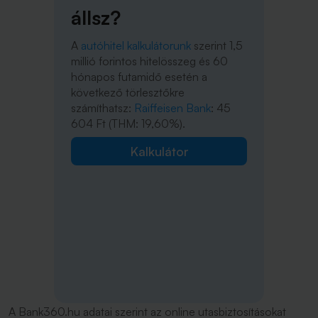
állsz?
A
autóhitel kalkulátorunk
szerint 1,5
millió forintos hitelösszeg és 60
hónapos futamidő esetén a
következő törlesztőkre
számíthatsz:
Raiffeisen Bank
: 45
604 Ft (THM: 19,60%).
Kalkulátor
A Bank360.hu adatai szerint az online utasbiztosításokat