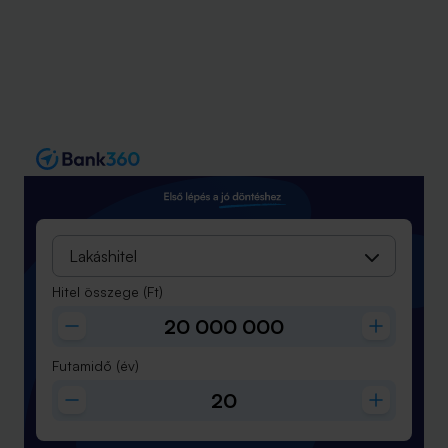
Lakáshitel
Hitel összege
(Ft)
Futamidő
(év)