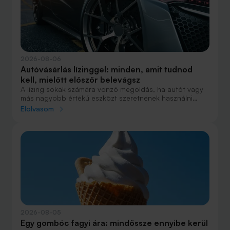
aki 2016-ban lakást vásárolt, illetve valaki, aki a bérlés
mellett döntött, illetve jobb híján arra kényszerült?
2026-08-06
Autóvásárlás lízinggel: minden, amit tudnod
kell, mielőtt először belevágsz
A lízing sokak számára vonzó megoldás, ha autót vagy
más nagyobb értékű eszközt szeretnének használni
anélkül, hogy azt egy összegben ki kellene fizetniük.
Elolvasom
Elsőre azonban könnyű elveszni a részletekben: önerő,
maradványérték, THM, GAP – csak néhány azok közül a
fogalmak közül, amelyekkel biztosan találkozol.
2026-08-05
Egy gombóc fagyi ára: mindössze ennyibe kerül