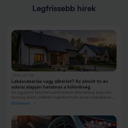
Legfrissebb hírek
2026-08-08
Lakásvásárlás vagy albérlet? Az elmúlt tíz év
adatai alapján hatalmas a különbség
Az egyetemi felvételi ponthatárok kihirdetése kapcsán
nemrég külön cikkben foglalkoztunk azzal a kérdéssel,
hogy lakást venni vagy vásárolni éri meg jobban. Előző
Elolvasom
cikkünkben jelentős részben a jövőre vonatkozó
becsléseket tettünk, amelyek alapján arra jutottunk, aki
csak teheti, annak mindenképpen megéri a
lakásvásárlás. De mi a helyzet akkor, ha inkább a
múltbéli adatokra koncentrálunk? Hogyan áll ma valaki,