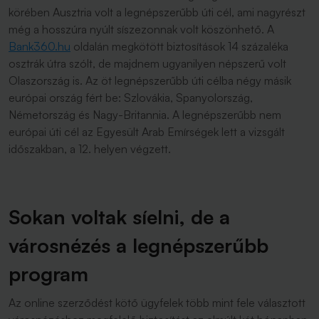
körében Ausztria volt a legnépszerűbb úti cél, ami nagyrészt
még a hosszúra nyúlt síszezonnak volt köszönhető. A
Bank360.hu
oldalán megkötött biztosítások 14 százaléka
osztrák útra szólt, de majdnem ugyanilyen népszerű volt
Olaszország is. Az öt legnépszerűbb úti célba négy másik
európai ország fért be: Szlovákia, Spanyolország,
Németország és Nagy-Britannia. A legnépszerűbb nem
európai úti cél az Egyesült Arab Emírségek lett a vizsgált
időszakban, a 12. helyen végzett.
Sokan voltak síelni, de a
városnézés a legnépszerűbb
program
Az online szerződést kötő ügyfelek több mint fele választott