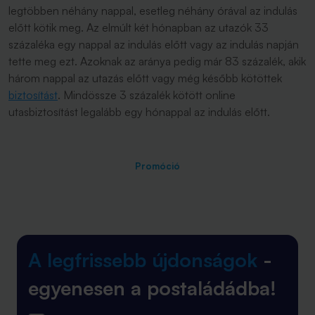
legtöbben néhány nappal, esetleg néhány órával az indulás
előtt kötik meg. Az elmúlt két hónapban az utazók 33
százaléka egy nappal az indulás előtt vagy az indulás napján
tette meg ezt. Azoknak az aránya pedig már 83 százalék, akik
három nappal az utazás előtt vagy még később kötöttek
biztosítást
. Mindössze 3 százalék kötött online
utasbiztosítást legalább egy hónappal az indulás előtt.
Promóció
A legfrissebb újdonságok
-
egyenesen a postaládádba!