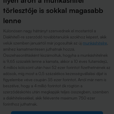
Ilyen áron a munkáshitel
törlesztője is sokkal magasabb
lenne
Különösen nagy hátrányt szenvednek el mostantól a
Diákhitel1-re szerződő továbbtanulók azokhoz képest, akik
velük szemben januártól már jogosultak az új
munkáshitelre
,
amihez kamatmentesen juthatnak hozzá.
Összehasonlításként kiszámoltuk, hogyha a munkáshitelnek
is 9,65 százalék lenne a kamata, akkor a 10 éves futamidejű,
4 milliós kölcsönt után havi 52 ezer forintot fizethetnének az
adósok, míg most a 0,5 százalékos kezességvállalási díjat is
figyelembe véve csupán 35 ezer forintot. Arról már nem is
beszélve, hogy a 4 millió forintot ők rögtön a
szerződéskötés után megkapják teljes összegben, szemben
a diákhitelesekkel, akik félévente maximum 750 ezer
forinthoz juthatnak.