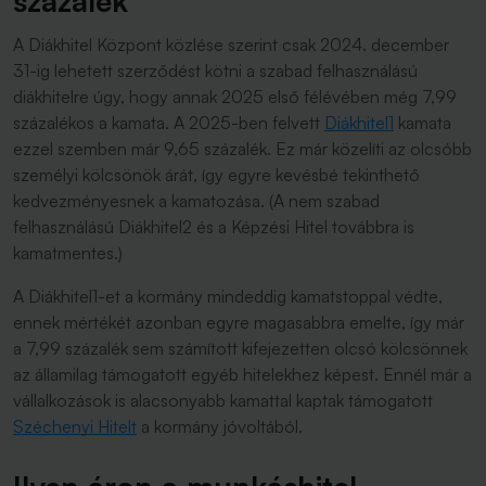
százalék
A Diákhitel Központ közlése szerint csak 2024. december
31-ig lehetett szerződést kötni a szabad felhasználású
diákhitelre úgy, hogy annak 2025 első félévében még 7,99
százalékos a kamata. A 2025-ben felvett
Diákhitel1
kamata
ezzel szemben már 9,65 százalék. Ez már közelíti az olcsóbb
személyi kölcsönök árát, így egyre kevésbé tekinthető
kedvezményesnek a kamatozása. (A nem szabad
felhasználású Diákhitel2 és a Képzési Hitel továbbra is
kamatmentes.)
A Diákhitel1-et a kormány mindeddig kamatstoppal védte,
ennek mértékét azonban egyre magasabbra emelte, így már
a 7,99 százalék sem számított kifejezetten olcsó kölcsönnek
az államilag támogatott egyéb hitelekhez képest. Ennél már a
vállalkozások is alacsonyabb kamattal kaptak támogatott
Széchenyi Hitelt
a kormány jóvoltából.