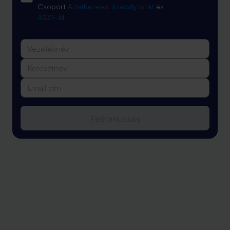
Csoport
Adatkezelési szabályzatát
és
ÁSZF-ét
Feliratkozás