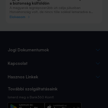
a biztonság külföldön
A magyarok legnépszerűbb úti célja júliusban
Horvátország volt, de nincs tőle sokkal lemaradva a
júniust megnyerő Olaszország sem. A tengerparti
Elolvasom
nyaralások fölénye elsöprő volt az adatok alapján,
autóval pedig majdnem annyian vágtak neki a
nyaralásnak, mint repülővel.
Jogi Dokumentumok
Kapcsolat
Hasznos Linkek
További szolgáltatásaink
Ismerd meg a Bank360 Koint!