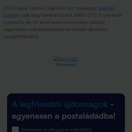
2023. július 1-jétől a Diákhitel1-hez szükséges
diákhitel
számlát
csak négy banknál (Gránit, MBH, OTP, Erste) lehet
megnyitni, de ott előírt kedvezményekkel, például
ingyenesen számlavezetéssel és további díjmentes
szolgáltatásokkal.
Promóció
A legfrissebb újdonságok
-
egyenesen a postaládádba!
Elolvastam és elfogadom a Bank360