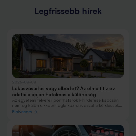
Legfrissebb hírek
2026-08-08
Lakásvásárlás vagy albérlet? Az elmúlt tíz év
adatai alapján hatalmas a különbség
Az egyetemi felvételi ponthatárok kihirdetése kapcsán
nemrég külön cikkben foglalkoztunk azzal a kérdéssel,
hogy lakást venni vagy vásárolni éri meg jobban. Előző
Elolvasom
cikkünkben jelentős részben a jövőre vonatkozó
becsléseket tettünk, amelyek alapján arra jutottunk, aki
csak teheti, annak mindenképpen megéri a
lakásvásárlás. De mi a helyzet akkor, ha inkább a