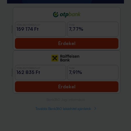
TÖRLESZTŐRÉSZLET
THM
Promóció
159 174 Ft
7,77%
Érdekel
TÖRLESZTŐRÉSZLET
THM
Promóció
162 835 Ft
7,91%
Érdekel
Bank360 Jogi információ
További Bank360 lakáshitel ajánlatok