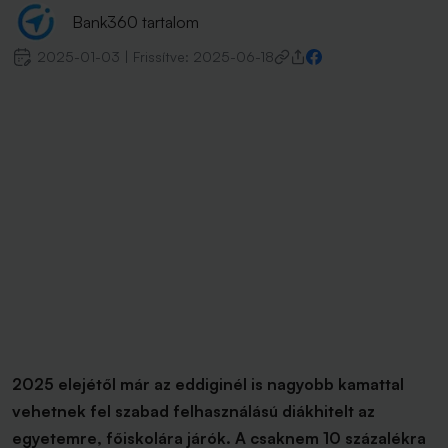
Bank360 tartalom
2025-01-03
|
Frissítve:
2025-06-18
2025 elejétől már az eddiginél is nagyobb kamattal
vehetnek fel szabad felhasználású diákhitelt az
egyetemre, főiskolára járók. A csaknem 10 százalékra