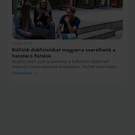
2024-10-11
Külföldi diákhitelüket magyarra cserélhetik a
hazatérő fiatalok
Kiváltó hitelt indít a kormány a külföldön diákhitelt
felvevők hazacsábítása érdekében. Ha hét éven belül
legalább öt évet itthon dolgoznak vagy tanulnak, akkor
Elolvasom
a kedvezményes kamatú Diákhitel1-re vagy a
kamatmentes Diákhitel2-re cserélhetik a külföldi
diákhitelüket 2025 januárjától.