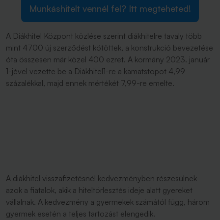
Munkáshitelt vennél fel? Itt megteheted!
A Diákhitel Központ közlése szerint diákhitelre tavaly több
mint 4700 új szerződést kötöttek, a konstrukció bevezetése
óta összesen már közel 400 ezret. A kormány 2023. január
1-jével vezette be a Diákhitel1-re a kamatstopot 4,99
százalékkal, majd ennek mértékét 7,99-re emelte.
A diákhitel visszafizetésnél kedvezményben részesülnek
azok a fiatalok, akik a hiteltörlesztés ideje alatt gyereket
vállalnak. A kedvezmény a gyermekek számától függ, három
gyermek esetén a teljes tartozást elengedik.