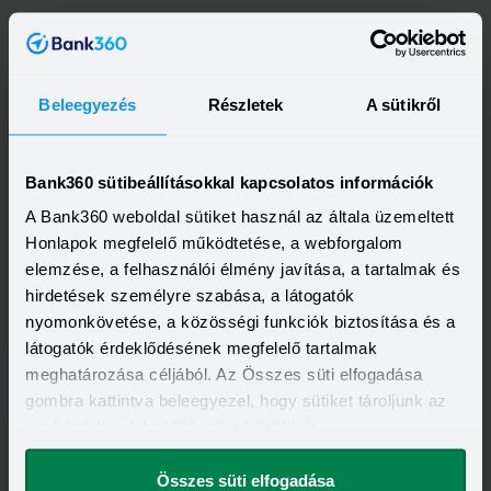
Beleegyezés
Részletek
A sütikről
Bank360 sütibeállításokkal kapcsolatos információk
A Bank360 weboldal sütiket használ az általa üzemeltett
Honlapok megfelelő működtetése, a webforgalom
Kapcsolódó cikkek
elemzése, a felhasználói élmény javítása, a tartalmak és
hirdetések személyre szabása, a látogatók
nyomonkövetése, a közösségi funkciók biztosítása és a
látogatók érdeklődésének megfelelő tartalmak
meghatározása céljából. Az Összes süti elfogadása
gombra kattintva beleegyezel, hogy sütiket tároljunk az
eszközödön. A beállításokat később is
megváltoztathatod.
Összes süti elfogadása