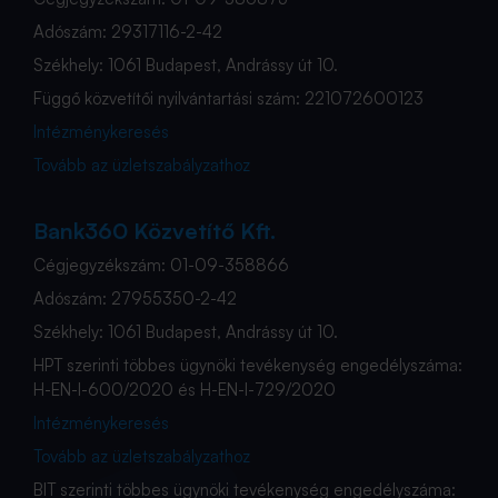
Adószám: 29317116-2-42
Székhely: 1061 Budapest, Andrássy út 10.
Függő közvetítői nyilvántartási szám: 221072600123
Intézménykeresés
Tovább az üzletszabályzathoz
Bank360 Közvetítő Kft.
Cégjegyzékszám: 01-09-358866
Adószám: 27955350-2-42
Székhely: 1061 Budapest, Andrássy út 10.
HPT szerinti többes ügynöki tevékenység engedélyszáma:
H-EN-I-600/2020 és H-EN-I-729/2020
Intézménykeresés
Tovább az üzletszabályzathoz
BIT szerinti többes ügynöki tevékenység engedélyszáma: