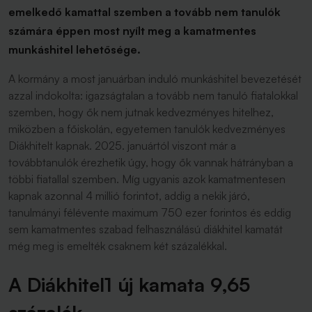
emelkedő kamattal szemben a tovább nem tanulók
számára éppen most nyílt meg a kamatmentes
munkáshitel lehetősége.
A kormány a most januárban induló munkáshitel bevezetését
azzal indokolta: igazságtalan a tovább nem tanuló fiatalokkal
szemben, hogy ők nem jutnak kedvezményes hitelhez,
miközben a főiskolán, egyetemen tanulók kedvezményes
Diákhitelt kapnak.
2025. januártól viszont már a
továbbtanulók érezhetik úgy, hogy ők vannak hátrányban a
többi fiatallal szemben. Míg ugyanis azok kamatmentesen
kapnak azonnal 4 millió forintot, addig a nekik járó,
tanulmányi félévente maximum 750 ezer forintos és eddig
sem kamatmentes szabad felhasználású diákhitel kamatát
még meg is emelték csaknem két százalékkal.
A Diákhitel1 új kamata 9,65