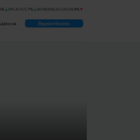
5%
INFLÁCIÓ
1,7%
MUNKANÉLKÜLISÉG
4,4%
Bejelentkezés
ulátorok