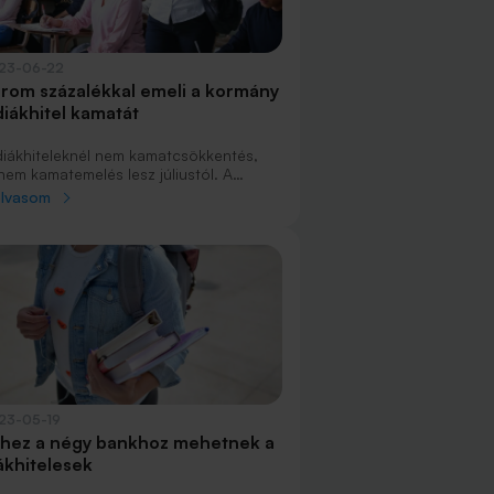
23-06-22
rom százalékkal emeli a kormány
diákhitel kamatát
diákhiteleknél nem kamatcsökkentés,
nem kamatemelés lesz júliustól. A
rmány rendelete szerint a szabad
olvasom
használású formájára júliustól a jelenlegi
99 százalék helyett már 7,99 százalék
atot kell fizetni.
23-05-19
hez a négy bankhoz mehetnek a
ákhitelesek