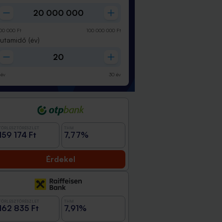
00 000
Ft
100 000 000
Ft
Futamidő
(év)
év
30
év
TÖRLESZTŐRÉSZLET
THM
159 174 Ft
7,77%
Érdekel
TÖRLESZTŐRÉSZLET
THM
162 835 Ft
7,91%