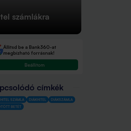
tel számlákra
Állítsd be a Bank360-at
megbízható forrásnak!
Beállítom
pcsolódó címkék
KHITEL SZÁMLA
DIÁKHITEL
DIÁKSZÁMLA
ÖTÖTT BETÉT