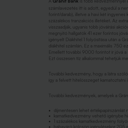
A
Gránit Bank
is több kedvezménnyel cs
számlavezetés itt is adott, egyedül a ne
forint/darab), illetve a havi két ingyenes
százalékos tranzakciós illetéket. Az e
visszaadják, ugyanis több jóváírási akcióv
megnyitó hallgatók 41 ezer forintos jóv
igényelt Diákhitel 1 folyósítása után a G
diákhitel számlán. Ez a maximális 750 ez
Emellett további 9000 forintot ír jóvá a
Ezt összesen tíz alkalommal tehetjük meg,
További kedvezmény, hogy a látra szóló
így a felvett hitelösszeget kamatoztatni 
További kedvezmények, amelyek a Gráni
díjmentesen lehet értékpapírszámlát ny
kamatkedvezmény vehető igénybe hit
1 százalékos kamatkedvezmény folyós
babaváró kölcsön igénylésekor 205 eze