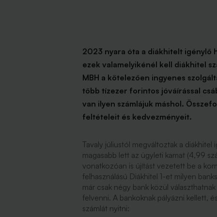
2023 nyara óta a diákhitelt igénylő
ezek valamelyikénél kell diákhitel sz
MBH a kötelezően ingyenes szolgált
több tízezer forintos jóváírással csá
van ilyen számlájuk máshol. Összefog
feltételeit és kedvezményeit.
Tavaly júliustól megváltoztak a diákhitel 
magasabb lett az ügyleti kamat (4,99 szá
vonatkozóan is újítást vezetett be a ko
felhasználású Diákhitel 1-et milyen banks
már csak négy bank közül választhatnak a
felvenni. A bankoknak pályázni kellett, és
számlát nyitni: