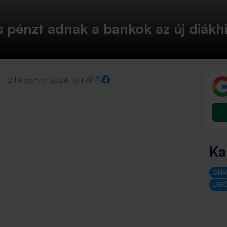
s pénzt adnak a bankok az új diákhi
7-12
|
Frissítve:
2024-10-11
Ka
DIÁ
LEK