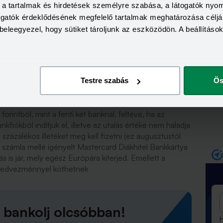
a, a tartalmak és hirdetések személyre szabása, a látogatók ny
togatók érdeklődésének megfelelő tartalmak meghatározása céljá
üntetheti meg a hallgató a számlát.
beleegyezel, hogy sütiket tároljunk az eszközödön. A beállításo
khitel számlával, például ha értékpapír számlát
ítást szeretnénk kötni, folyószámlahitelt vennénk fel,
ényelnénk. Az övtáskára vonatkozó akció 2024.
jóváírási akció pedig 2024. július 1-től visszavonásig.
Testre szabás
Ös
 nem kínál a diákhiteles hallgatóknak, de a
rintból, mint a fenti két banknál, feltéve, ha az
kfiókból indítjuk el, illetve az utalás értéke nem haladja
százalékos illetéket meg kell fizetni (ez augusztustól
 számla mellé igényelt Mastercard Diákhitel Bankkártya
s is jár, mely egész Európára kiterjed. Emellett a
s kedvezménnyel köthetnek
 bankolj olcsóbban!
H