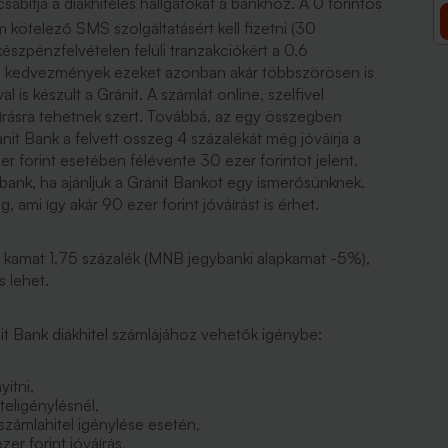
ábítja a diákhiteles hallgatókat a bankhoz. A 0 forintos
m kötelező SMS szolgáltatásért kell fizetni (30
 készpénzfelvételen felüli tranzakciókért a 0,6
xtra kedvezmények ezeket azonban akár többszörösen is
al is készült a Gránit. A számlát online, szelfivel
áírásra tehetnek szert. Továbbá, az egy összegben
ránit Bank a felvett összeg 4 százalékát még jóváírja a
er forint esetében félévente 30 ezer forintot jelent.
 bank, ha ajánljuk a Gránit Bankot egy ismerősünknek.
 ami így akár 90 ezer forint jóváírást is érhet.
 kamat 1,75 százalék (MNB jegybanki alapkamat -5%),
is lehet.
t Bank diákhitel számlájához vehetők igénybe:
itni,
eligénylésnél,
zámlahitel igénylése esetén,
r forint jóváírás,