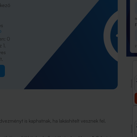
rkező
5
es
P
en: 0
 1.
2
ves
t.
Promóció
dvezményt is kaphatnak, ha lakáshitelt vesznek fel.
Promóció