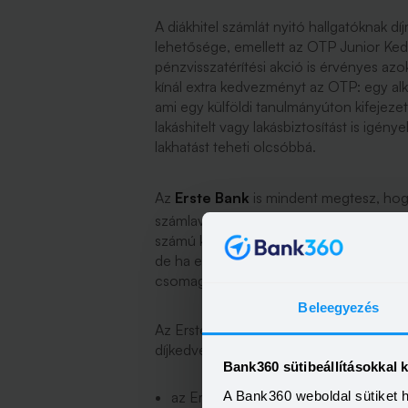
A diákhitel számlát nyitó hallgatóknak d
lehetősége, emellett az OTP Junior K
pénzvisszatérítési akció is érvényes azokr
kínál extra kedvezményt az OTP: egy alk
ami egy külföldi tanulmányúton kifejez
lakáshitelt vagy lakásbiztosítást is igén
lakhatást teheti olcsóbbá.
Az
Erste Bank
is mindent megtesz, hog
számlavezetés itt is kihozható nullára, eg
számú készpénzfelvétel lehetőségével. E
de ha elég a havi két alkalom, amit a ban
csomagdíjat sem feltétlenül kell igénybe
Beleegyezés
Az Erste a díjmentes számlavezetés mellet
díjkedvezményt is ad a hallgatóknak. Utób
Bank360 sütibeállításokkal 
A Bank360 weboldal sütiket 
az Erste Diákhitel Számla nyitását m