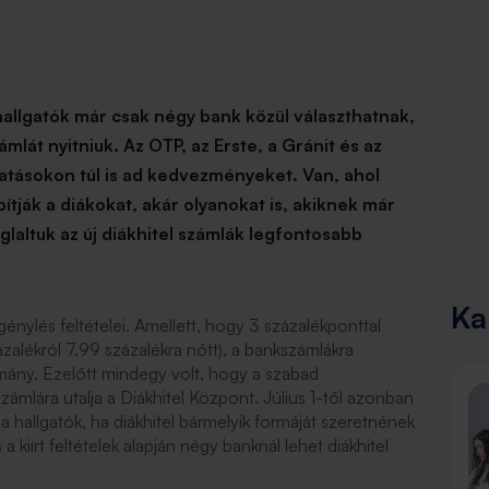
 hallgatók már csak négy bank közül választhatnak,
ámlát nyitniuk. Az OTP, az Erste, a Gránit és az
atásokon túl is ad kedvezményeket. Van, ahol
bítják a diákokat, akár olyanokat is, akiknek már
laltuk az új diákhitel számlák legfontosabb
Ka
igénylés feltételei. Amellett, hogy 3 százalékponttal
zalékról 7,99 százalékra nőtt), a bankszámlákra
rmány. Ezelőtt mindegy volt, hogy a szabad
zámlára utalja a Diákhitel Központ. Július 1-től azonban
 hallgatók, ha diákhitel bármelyik formáját szeretnének
 a kiírt feltételek alapján négy banknál lehet diákhitel