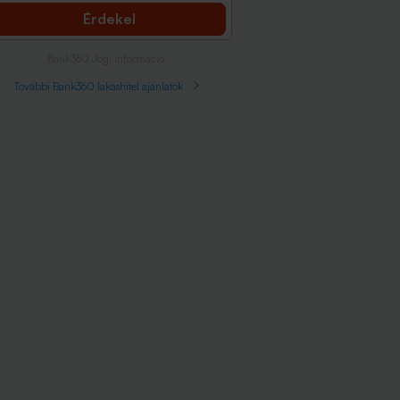
Érdekel
Bank360 Jogi információ
További Bank360 lakáshitel ajánlatok