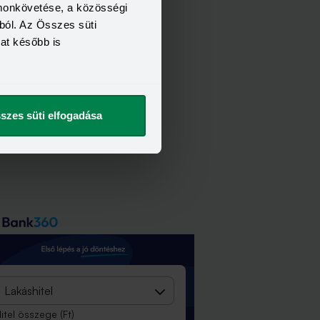
omonkövetése, a közösségi
ból. Az Összes süti
kat később is
szes süti elfogadása
Lakáshitel
itel összege
(Ft)