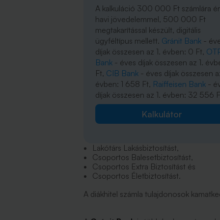
A kalkuláció 300 000 Ft számlára é
havi jövedelemmel, 500 000 Ft
megtakarítással készült, digitális
ügyféltípus mellett.
Gránit Bank
- év
díjak összesen az 1. évben: 0 Ft,
OT
Bank
- éves díjak összesen az 1. évb
Ft,
CIB Bank
- éves díjak összesen az
évben: 1 658 Ft,
Raiffeisen Bank
- é
díjak összesen az 1. évben: 32 556 F
Kalkulátor
Lakótárs Lakásbiztosítást,
Csoportos Balesetbiztosítást,
Csoportos Extra Biztosítást és
Csoportos Életbiztosítást.
A diákhitel számla tulajdonosok kamatke