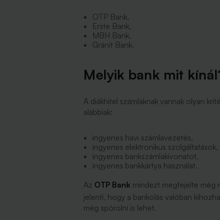
OTP Bank,
Erste Bank,
MBH Bank,
Gránit Bank.
Melyik bank mit kínál
A diákhitel számláknak vannak olyan kri
alábbiak:
ingyenes havi számlavezetés,
ingyenes elektronikus szolgáltatások,
ingyenes bankszámlakivonatot,
ingyenes bankkártya használat.
Az
OTP Bank
mindezt megfejelte még n
jelenti, hogy a bankolás valóban kihozh
még spórolni is lehet.