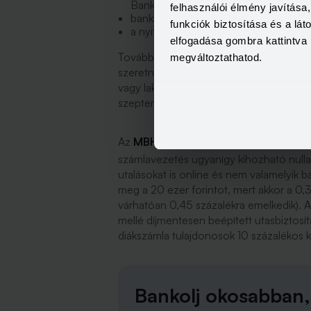
Banknál vezetett számlája,
felhasználói élmény javítás
bankkártya igénylése a számla mellé,
funkciók biztosítása és a lá
a nyitástól számított két évig nem sz
elfogadása gombra kattintva 
További kedvezmények is elérhetők a diá
megváltoztathatod.
szeretnénk nyitni, utas- vagy lakásbiztos
vagy lakáskölcsönt, babaváró hitelt ig
szeptember 30-ig él, a 30 ezer forintos 
Az
MBH Bank
külön számlanyitási akciót
számlavezetés ugyanígy kihozható nulla fo
utalásokat is online és nem valamelyik ban
meg a 20 ezer forintot, mert akkor a 0,3 
várhatóan 0,45 százalékra emelkedik). A
mellé díjmentesen beépített utasbiztosítá
diákszámla tulajdonosok 10 százaléko
Bankolj okosabban,