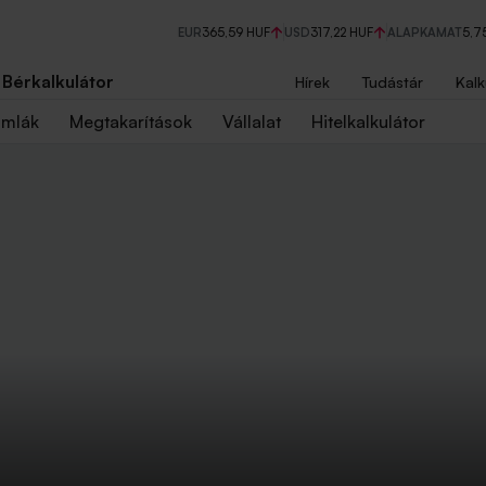
EUR
365,59 HUF
USD
317,22 HUF
ALAPKAMAT
5,7
Bérkalkulátor
Hírek
Tudástár
Kalk
ámlák
Megtakarítások
Vállalat
Hitelkalkulátor