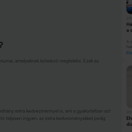
20
Há
a 
A 
?
ha
ko
El
fel
tériumai, amelyeknek kötelező megfelelni. Ezek az
4,
kam
éhány extra kedvezménnyel is, ami a gyakorlatban azt
20
ató teljesen ingyen, az extra kedvezményekkel pedig
Eh
di