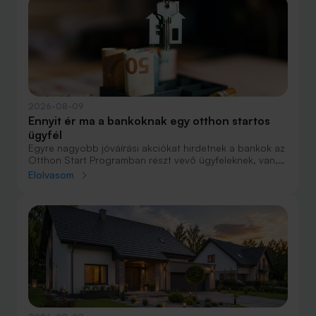
2026-08-09
Ennyit ér ma a bankoknak egy otthon startos
ügyfél
Egyre nagyobb jóváírási akciókat hirdetnek a bankok az
Otthon Start Programban részt vevő ügyfeleknek, van,
ahol összesen akár félmillió forint jóváírást is össze lehet
Elolvasom
gyűjteni különböző kedvezményekkel. Hol lehet ennek a
vége és pontosan milyen feltételeket kell vállalni a
nagyobb jóváírásért?