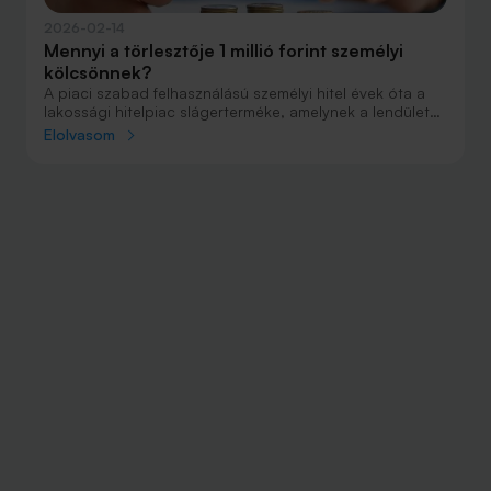
2026-02-14
Mennyi a törlesztője 1 millió forint személyi
kölcsönnek?
A piaci szabad felhasználású személyi hitel évek óta a
lakossági hitelpiac slágerterméke, amelynek a lendületét
az elmúlt években bevezetett állami támogatások sem
Elolvasom
tudták visszavetni. A népszerűsége miatt a bankok
között is jelentős a verseny, szinte nincs olyan hónap,
hogy valamelyik hitelintézet ne rukkolna elő valamilyen
kedvező ajánlattal. Megnéztük, jelenleg milyen
feltételekkel lehet felvenni 1 millió forint személyi
kölcsönt.