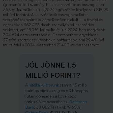
újonnan kötött személyi hitelek szerződéses összege, ami
36,9%-kal múlta felül a 2024 egészében kihelyezett 818,99
milliárd forintot. A szerződések összege mellett a
szerződések száma is kiemelkedően alakult – a tavalyi év
egészében 352 473 darab személyihitel-szerződés
született, ami 15,7%-kal múlta felül a 2024-ben megkötött
304 624 darab szerződést. Decemberben egyébként
27 696 szerződést kötöttek a háztartások, ami 29,4%-kal
múlta felül a 2024. decemberi 21 400-as darabszámot.
JÓL JÖNNE 1,5
MILLIÓ FORINT?
A
hitelkalkulátorunk
szerint 1,5 millió
forintos hitelösszeg és 60 hónapos
futamidő esetén a következő
törlesztőkre számíthatsz:
Raiffeisen
Bank
: 38 082 Ft (THM: 19,60%),
Cofidis Bank
: 41 173 Ft (THM: