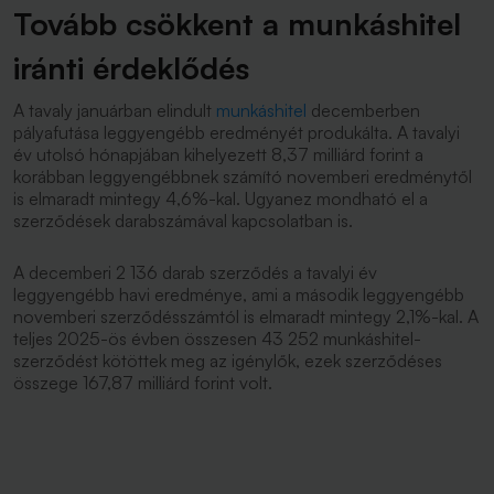
Tovább csökkent a munkáshitel
iránti érdeklődés
A tavaly januárban elindult
munkáshitel
decemberben
pályafutása leggyengébb eredményét produkálta. A tavalyi
év utolsó hónapjában kihelyezett 8,37 milliárd forint a
korábban leggyengébbnek számító novemberi eredménytől
is elmaradt mintegy 4,6%-kal. Ugyanez mondható el a
szerződések darabszámával kapcsolatban is.
A decemberi 2 136 darab szerződés a tavalyi év
leggyengébb havi eredménye, ami a második leggyengébb
novemberi szerződésszámtól is elmaradt mintegy 2,1%-kal. A
teljes 2025-ös évben összesen 43 252 munkáshitel-
szerződést kötöttek meg az igénylők, ezek szerződéses
összege 167,87 milliárd forint volt.