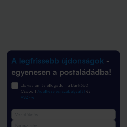
A legfrissebb újdonságok
-
egyenesen a postaládádba!
Elolvastam és elfogadom a Bank360
Csoport
Adatkezelési szabályzatát
és
ÁSZF-ét