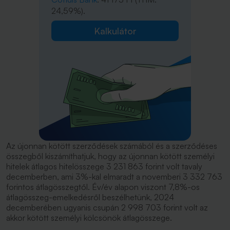
24,59%).
Kalkulátor
Az újonnan kötött szerződések számából és a szerződéses
összegből kiszámíthatjuk, hogy az újonnan kötött személyi
hitelek átlagos hitelösszege 3 231 863 forint volt tavaly
decemberben, ami 3%-kal elmaradt a novemberi 3 332 763
forintos átlagösszegtől. Év/év alapon viszont 7,8%-os
átlagösszeg-emelkedésről beszélhetünk, 2024
decemberében ugyanis csupán 2 998 703 forint volt az
akkor kötött személyi kölcsönök átlagösszege.