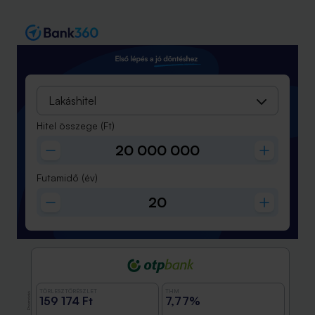
Lakáshitel
Hitel összege
(Ft)
Futamidő
(év)
TÖRLESZTŐRÉSZLET
THM
Promóció
159 174 Ft
7,77%