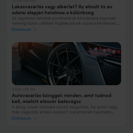
2026-08-08
Lakásvásárlás vagy albérlet? Az elmúlt tíz év
adatai alapján hatalmas a különbség
Az egyetemi felvételi ponthatárok kihirdetése kapcsán
nemrég külön cikkben foglalkoztunk azzal a kérdéssel,
hogy lakást venni vagy vásárolni éri meg jobban. Előző
Elolvasom
cikkünkben jelentős részben a jövőre vonatkozó
becsléseket tettünk, amelyek alapján arra jutottunk, aki
csak teheti, annak mindenképpen megéri a
lakásvásárlás. De mi a helyzet akkor, ha inkább a
múltbéli adatokra koncentrálunk? Hogyan áll ma valaki,
aki 2016-ban lakást vásárolt, illetve valaki, aki a bérlés
mellett döntött, illetve jobb híján arra kényszerült?
2026-08-06
Autóvásárlás lízinggel: minden, amit tudnod
kell, mielőtt először belevágsz
A lízing sokak számára vonzó megoldás, ha autót vagy
más nagyobb értékű eszközt szeretnének használni
anélkül, hogy azt egy összegben ki kellene fizetniük.
Elolvasom
Elsőre azonban könnyű elveszni a részletekben: önerő,
maradványérték, THM, GAP – csak néhány azok közül a
fogalmak közül, amelyekkel biztosan találkozol.