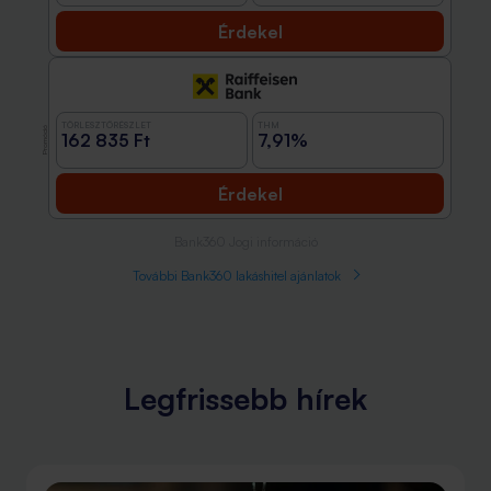
Érdekel
TÖRLESZTŐRÉSZLET
THM
Promóció
162 835 Ft
7,91%
Érdekel
Bank360 Jogi információ
További Bank360 lakáshitel ajánlatok
Legfrissebb hírek