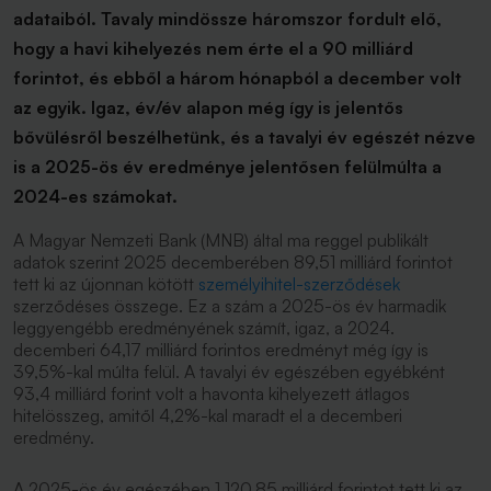
adataiból. Tavaly mindössze háromszor fordult elő,
hogy a havi kihelyezés nem érte el a 90 milliárd
forintot, és ebből a három hónapból a december volt
az egyik. Igaz, év/év alapon még így is jelentős
bővülésről beszélhetünk, és a tavalyi év egészét nézve
is a 2025-ös év eredménye jelentősen felülmúlta a
2024-es számokat.
A Magyar Nemzeti Bank (MNB) által ma reggel publikált
adatok szerint 2025 decemberében 89,51 milliárd forintot
tett ki az újonnan kötött
személyihitel-szerződések
szerződéses összege. Ez a szám a 2025-ös év harmadik
leggyengébb eredményének számít, igaz, a 2024.
decemberi 64,17 milliárd forintos eredményt még így is
39,5%-kal múlta felül. A tavalyi év egészében egyébként
93,4 milliárd forint volt a havonta kihelyezett átlagos
hitelösszeg, amitől 4,2%-kal maradt el a decemberi
eredmény.
A 2025-ös év egészében 1 120,85 milliárd forintot tett ki az