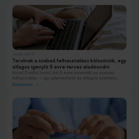
2026-02-11
Tarolnak a szabad felhasználású kölcsönök, egy
átlagos igénylő 5 évre tervez eladósodni
Közel 3 millió forint, bő 5 éves futamidő és szabad
felhasználás – így jellemezhető az átlagos személyi
kölcsön a Bank360 oldalán végrehajtott kalkulációk
Elolvasom
alapján.