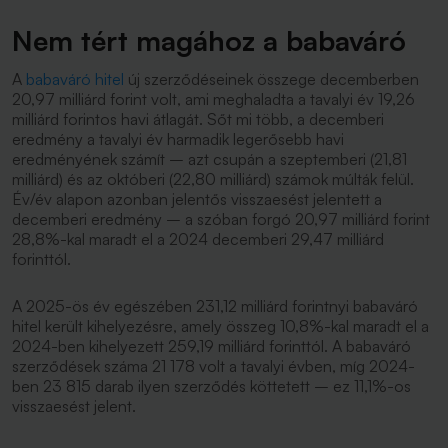
Nem tért magához a babaváró
A
babaváró hitel
új szerződéseinek összege decemberben
20,97 milliárd forint volt, ami meghaladta a tavalyi év 19,26
milliárd forintos havi átlagát. Sőt mi több, a decemberi
eredmény a tavalyi év harmadik legerősebb havi
eredményének számít – azt csupán a szeptemberi (21,81
milliárd) és az októberi (22,80 milliárd) számok múlták felül.
Év/év alapon azonban jelentős visszaesést jelentett a
decemberi eredmény – a szóban forgó 20,97 milliárd forint
28,8%-kal maradt el a 2024 decemberi 29,47 milliárd
forinttól.
A 2025-ös év egészében 231,12 milliárd forintnyi babaváró
hitel került kihelyezésre, amely összeg 10,8%-kal maradt el a
2024-ben kihelyezett 259,19 milliárd forinttól. A babaváró
szerződések száma 21 178 volt a tavalyi évben, míg 2024-
ben 23 815 darab ilyen szerződés köttetett – ez 11,1%-os
visszaesést jelent.