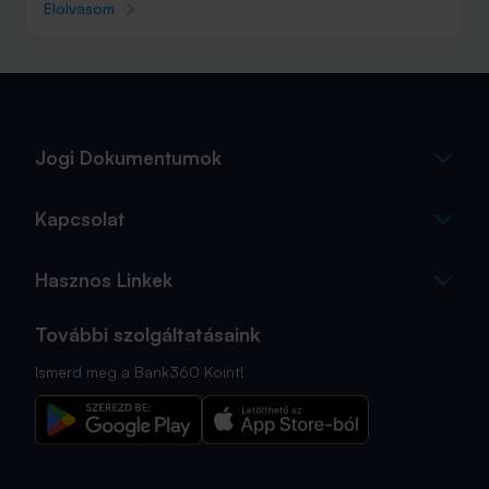
júniust megnyerő Olaszország sem. A tengerparti
Elolvasom
nyaralások fölénye elsöprő volt az adatok alapján,
autóval pedig majdnem annyian vágtak neki a
nyaralásnak, mint repülővel.
Jogi Dokumentumok
Kapcsolat
Hasznos Linkek
További szolgáltatásaink
Ismerd meg a Bank360 Koint!