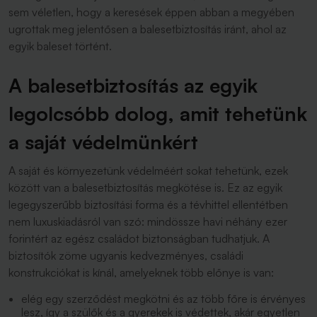
sem véletlen, hogy a keresések éppen abban a megyében
ugrottak meg jelentősen a balesetbiztosítás iránt, ahol az
egyik baleset történt.
A balesetbiztosítás az egyik
legolcsóbb dolog, amit tehetünk
a saját védelmünkért
A saját és környezetünk védelméért sokat tehetünk, ezek
között van a balesetbiztosítás megkötése is. Ez az egyik
legegyszerűbb biztosítási forma és a tévhittel ellentétben
nem luxuskiadásról van szó: mindössze havi néhány ezer
forintért az egész családot biztonságban tudhatjuk. A
biztosítók zöme ugyanis kedvezményes, családi
konstrukciókat is kínál, amelyeknek több előnye is van:
elég egy szerződést megkötni és az több főre is érvényes
lesz, így a szülők és a gyerekek is védettek, akár egyetlen