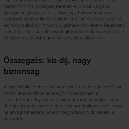
tízezer forintos költséget jelenthet – orvosi vizsgálat,
gyógyszer, gyógytorna –, akkor egy havi néhány ezer
forintos biztosítás kiemelkedő ár-érték arányú befektetés. A
legtöbb családi konstrukció rugalmasan bővíthető kiegészítő
fedezetekkel, akár online is megköthető, és kedvezményt ad
a hűséges vagy több gyereket nevelő családoknak.
Összegzés: kis díj, nagy
biztonság
A családi balesetbiztosítás nem luxus, hanem egy apró havi
kiadás, ami védelmet ad a legfontosabbaknak, a
szeretteinknek. Egy váratlan esemény soha nem jön jókor –
de egy jól megválasztott biztosítás gondoskodik arról, hogy
ne anyagi teherként, hanem megoldással tudd kezelni a
helyzetet.