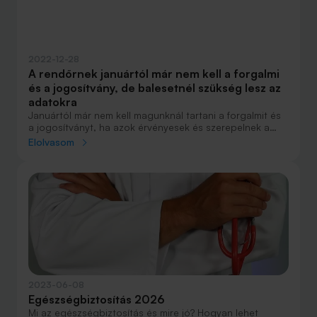
2022-12-28
A rendőrnek januártól már nem kell a forgalmi
és a jogosítvány, de balesetnél szükség lesz az
adatokra
Januártól már nem kell magunknál tartani a forgalmit és
a jogosítványt, ha azok érvényesek és szerepelnek a
nyilvántartásokban. Baleset szereplőiként azonban meg
Elolvasom
kell adnunk a kárrendezéshez szükséges adatokat.
2023-06-08
Egészségbiztosítás 2026
Mi az egészségbiztosítás és mire jó? Hogyan lehet