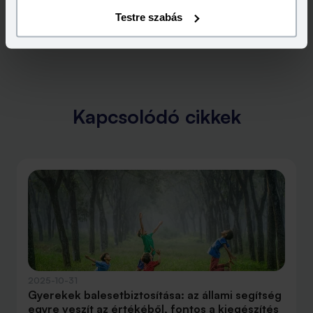
Testre szabás
Kapcsolódó cikkek
2025-10-31
Gyerekek balesetbiztosítása: az állami segítség
egyre veszít az értékéből, fontos a kiegészítés