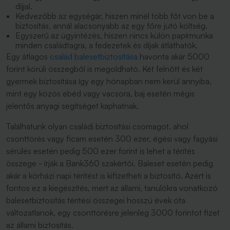
díjjal.
Kedvezőbb az egységár, hiszen minél több főt von be a
biztosítás, annál alacsonyabb az egy főre jutó költség.
Egyszerű az ügyintézés, hiszen nincs külön papírmunka
minden családtagra, a fedezetek és díjak átláthatók.
Egy átlagos
család balesetbiztosítása
havonta akár 5000
forint körüli összegből is megoldható. Két felnőtt és két
gyermek biztosítása így egy hónapban nem kerül annyiba,
mint egy közös ebéd vagy vacsora, baj esetén mégis
jelentős anyagi segítséget kaphatnak.
Találhatunk olyan családi biztosítási csomagot, ahol
csonttörés vagy ficam esetén 300 ezer, égési vagy fagyási
sérülés esetén pedig 500 ezer forint is lehet a térítés
összege - írják a Bank360 szakértői. Baleset esetén pedig
akár a kórházi napi térítést is kifizetheti a biztosító. Azért is
fontos ez a kiegészítés, mert az állami, tanulókra vonatkozó
balesetbiztosítás térítési összegei hosszú évek óta
változatlanok, egy csonttörésre jelenleg 3000 forintot fizet
az állami biztosítás.