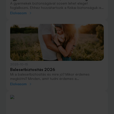
A gyermekek biztonságával sosem lehet eleget
foglalkozni. Ehhez hozzátartozik a fizikai biztonságuk is,
illetve, ha bármi történne velük, akkor fontos tudni, hogy
Elolvasom
számíthatunk-e segítségre. A 2003-ban bevezetett
állami balesetbiztosítás térítési összegei változatlanok,
mára jelentősen vesztettek értékükből.
2025-10-15
Balesetbiztosítás 2026
Mi a balesetbiztosítás és mire jó? Mikor érdemes
megkötni? Minden, amit tudni érdemes a
balesetbiztosításról 2026-ban.
Elolvasom