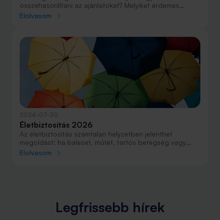
összehasonlítani az ajánlatokat? Melyiket érdemes
megkötni? Miért hasznos az egészségbiztosítás
Elolvasom
kalkulátor? Minden tudnivalót összefoglaltunk a cikkben.
2024-07-30
Életbiztosítás 2026
Az életbiztosítás számtalan helyzetben jelenthet
megoldást: ha baleset, műtét, tartós betegség vagy
haláleset történik, segít az anyagiak terén, emellett az
Elolvasom
öngondoskodásnak is fontos eszköze lehet, például
nyugdíjcélú előtakarékoskodás formájában.
Legfrissebb hírek