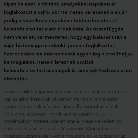
olyan baleset is történt, amelyekkel napokon át
foglalkozott a sajtó, az internetes keresések alapján
pedig a következő napokban többen kezdtek el
balesetbiztosítás iránt érdeklődni. Az összefüggés
nem véletlen, természetes, hogy egy baleset után a
saját biztonsága mindenkit jobban foglalkoztat.
Szerencsére ma már nemcsak egyénileg biztosíthatjuk
be magunkat, hanem léteznek családi
balesetbiztosítási csomagok is, amelyek kedvező áron
elérhetők.
Sokszor akkor vagyunk óvatosak, amikor már megtörtént a
baj, és akkor keresünk védelmet, ha valami emlékeztet
bennünket ennek a fontosságára. Ez történt az elmúlt
hetekben, a Google Trends adatai alapján két, a
közelmúltban történt baleset után is megemelkedett az
érdeklődés a balesetbiztosítások iránt. Mindkét baleset
országos szinten jelen volt a hírekben, és valószínűleg az