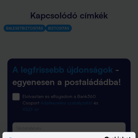
Kapcsolódó címkék
BALESETBIZTOSÍTÁS
BIZTOSÍTÁS
A legfrissebb újdonságok
-
egyenesen a postaládádba!
Elolvastam és elfogadom a Bank360
Csoport
Adatkezelési szabályzatát
és
ÁSZF-ét