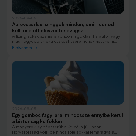
2026-08-06
Autóvásárlás lízinggel: minden, amit tudnod
kell, mielőtt először belevágsz
A lízing sokak számára vonzó megoldás, ha autót vagy
más nagyobb értékű eszközt szeretnének használni
anélkül, hogy azt egy összegben ki kellene fizetniük.
Elolvasom
Elsőre azonban könnyű elveszni a részletekben: önerő,
maradványérték, THM, GAP – csak néhány azok közül a
fogalmak közül, amelyekkel biztosan találkozol.
2026-08-05
Egy gombóc fagyi ára: mindössze ennyibe kerül
a biztonság külföldön
A magyarok legnépszerűbb úti célja júliusban
Horvátország volt, de nincs tőle sokkal lemaradva a