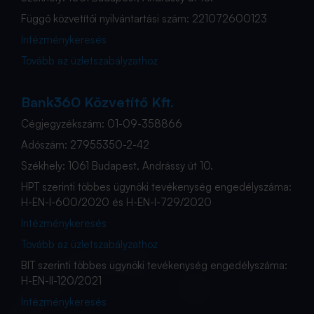
Függő közvetítői nyilvántartási szám: 221072600123
Intézménykeresés
Tovább az üzletszabályzathoz
Bank360 Közvetítő Kft.
Cégjegyzékszám: 01-09-358866
Adószám: 27955350-2-42
Székhely: 1061 Budapest, Andrássy út 10.
HPT szerinti többes ügynöki tevékenység engedélyszáma:
H-EN-I-600/2020 és H-EN-I-729/2020
Intézménykeresés
Tovább az üzletszabályzathoz
BIT szerinti többes ügynöki tevékenység engedélyszáma:
H-EN-II-120/2021
Intézménykeresés