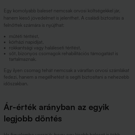
Egy komolyabb baleset nemcsak orvosi költségekkel jár,
hanem kieső jövedelmet is jelenthet. A családi biztosítás a
felnőttek számára is nyújthat:
műtéti térítést,
kórházi napidíjat,
rokkantsági vagy haláleseti térítést,
sőt, bizonyos csomagok rehabilitációs támogatást is
tartalmaznak.
Egy ilyen csomag tehát nemcsak a váratlan orvosi számlákat
fedezi, hanem a megélhetést is segíti biztosítani a nehezebb
időszakban.
Ár-érték arányban az egyik
legjobb döntés
Ha figyelembe vesszük, hogy egy kisebb baleset is több