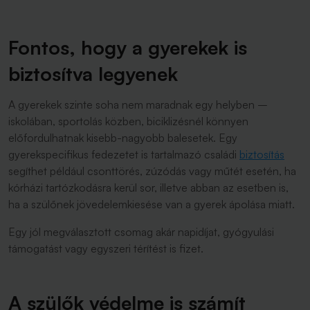
Fontos, hogy a gyerekek is
biztosítva legyenek
A gyerekek szinte soha nem maradnak egy helyben –
iskolában, sportolás közben, biciklizésnél könnyen
előfordulhatnak kisebb-nagyobb balesetek. Egy
gyerekspecifikus fedezetet is tartalmazó családi
biztosítás
segíthet például csonttörés, zúzódás vagy műtét esetén, ha
kórházi tartózkodásra kerül sor, illetve abban az esetben is,
ha a szülőnek jövedelemkiesése van a gyerek ápolása miatt.
Egy jól megválasztott csomag akár napidíjat, gyógyulási
támogatást vagy egyszeri térítést is fizet.
A szülők védelme is számít