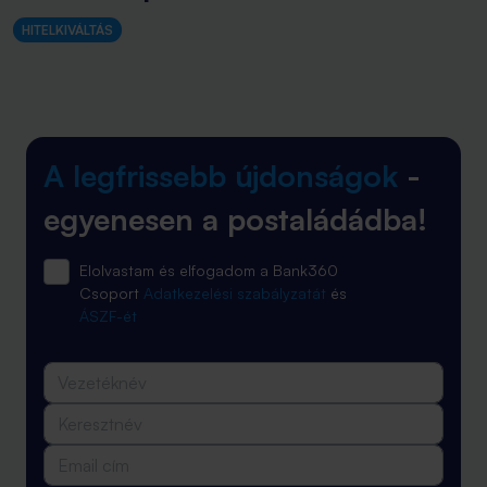
HITELKIVÁLTÁS
A legfrissebb újdonságok
-
egyenesen a postaládádba!
Elolvastam és elfogadom a Bank360
Csoport
Adatkezelési szabályzatát
és
ÁSZF-ét