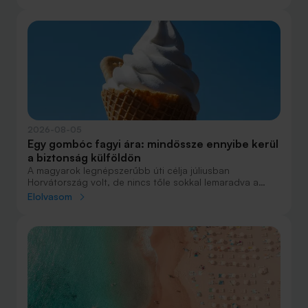
maradványérték, THM, GAP – csak néhány azok közül a
fogalmak közül, amelyekkel biztosan találkozol.
2026-08-05
Egy gombóc fagyi ára: mindössze ennyibe kerül
a biztonság külföldön
A magyarok legnépszerűbb úti célja júliusban
Horvátország volt, de nincs tőle sokkal lemaradva a
júniust megnyerő Olaszország sem. A tengerparti
Elolvasom
nyaralások fölénye elsöprő volt az adatok alapján,
autóval pedig majdnem annyian vágtak neki a
nyaralásnak, mint repülővel.