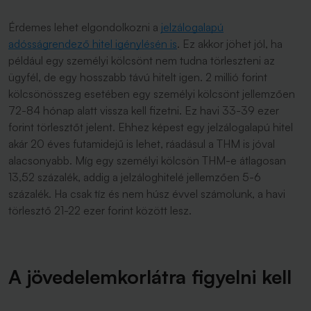
Érdemes lehet elgondolkozni a
jelzálogalapú
adósságrendező hitel igénylésén is
. Ez akkor jöhet jól, ha
például egy személyi kölcsönt nem tudna törleszteni az
ügyfél, de egy hosszabb távú hitelt igen. 2 millió forint
kölcsönösszeg esetében egy személyi kölcsönt jellemzően
72-84 hónap alatt vissza kell fizetni. Ez havi 33-39 ezer
forint törlesztőt jelent. Ehhez képest egy jelzálogalapú hitel
akár 20 éves futamidejű is lehet, ráadásul a THM is jóval
alacsonyabb. Míg egy személyi kölcsön THM-e átlagosan
13,52 százalék, addig a jelzáloghitelé jellemzően 5-6
százalék. Ha csak tíz és nem húsz évvel számolunk, a havi
törlesztő 21-22 ezer forint között lesz.
A jövedelemkorlátra figyelni kell