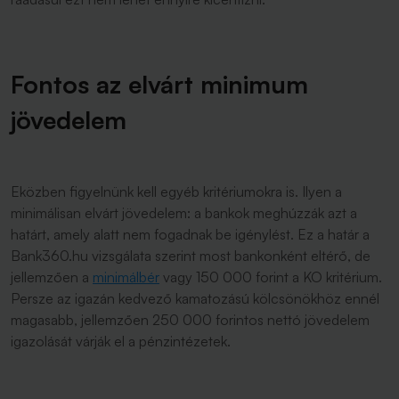
Fontos az elvárt minimum
jövedelem
Eközben figyelnünk kell egyéb kritériumokra is. Ilyen a
minimálisan elvárt jövedelem: a bankok meghúzzák azt a
határt, amely alatt nem fogadnak be igénylést. Ez a határ a
Bank360.hu vizsgálata szerint most bankonként eltérő, de
jellemzően a
minimálbér
vagy 150 000 forint a KO kritérium.
Persze az igazán kedvező kamatozású kölcsönökhöz ennél
magasabb, jellemzően 250 000 forintos nettó jövedelem
igazolását várják el a pénzintézetek.