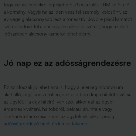
fogyasztási hitelekre legfeljebb 5,75 százalék THM-et írt elő
a kormány. Vagyis ha az idén vesz fel személyi kölcsönt, az
év végéig alacsonyabb lesz a törlesztő. Jövőre piaci kamatot
számolhatnak fel a bankok, ám akkor is számít, hogy az első
időszakban alacsony kamatot lehet elérni.
Jó nap ez az adósságrendezésre
Ez az időszak jó lehet arra is, hogy a jelenleg moratórium
alatt álló, régi, korszerűtlen, sok esetben drága hitelét kiváltsa
az ügyfél. Ha egy hitelről van szó, akkor azt az egyet
érdemes kiváltani, ha többről, például áruhitele vagy
hitelkártya-tartozása is van az ügyfélnek, akkor pedig
adósságrendező hitelt érdemes felvenni
.