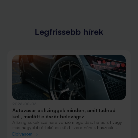
Legfrissebb hírek
2026-08-06
Autóvásárlás lízinggel: minden, amit tudnod
kell, mielőtt először belevágsz
A lízing sokak számára vonzó megoldás, ha autót vagy
más nagyobb értékű eszközt szeretnének használni
anélkül, hogy azt egy összegben ki kellene fizetniük.
Elolvasom
Elsőre azonban könnyű elveszni a részletekben: önerő,