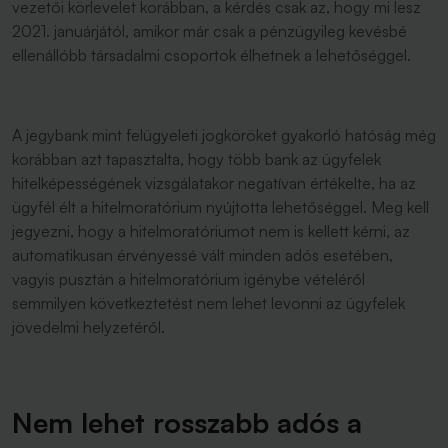
vezetői körlevelet korábban, a kérdés csak az, hogy mi lesz
2021. januárjától, amikor már csak a pénzügyileg kevésbé
ellenállóbb társadalmi csoportok élhetnek a lehetőséggel.
A jegybank mint felügyeleti jogköröket gyakorló hatóság még
korábban azt tapasztalta, hogy több bank az ügyfelek
hitelképességének vizsgálatakor negatívan értékelte, ha az
ügyfél élt a hitelmoratórium nyújtotta lehetőséggel. Meg kell
jegyezni, hogy a hitelmoratóriumot nem is kellett kérni, az
automatikusan érvényessé vált minden adós esetében,
vagyis pusztán a hitelmoratórium igénybe vételéről
semmilyen következtetést nem lehet levonni az ügyfelek
jövedelmi helyzetéről.
Nem lehet rosszabb adós a