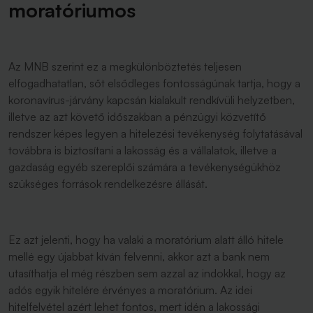
moratóriumos
Az MNB szerint ez a megkülönböztetés teljesen
elfogadhatatlan, sőt elsődleges fontosságúnak tartja, hogy a
koronavírus-járvány kapcsán kialakult rendkívüli helyzetben,
illetve az azt követő időszakban a pénzügyi közvetítő
rendszer képes legyen a hitelezési tevékenység folytatásával
továbbra is biztosítani a lakosság és a vállalatok, illetve a
gazdaság egyéb szereplői számára a tevékenységükhöz
szükséges források rendelkezésre állását.
Ez azt jelenti, hogy ha valaki a moratórium alatt álló hitele
mellé egy újabbat kíván felvenni, akkor azt a bank nem
utasíthatja el még részben sem azzal az indokkal, hogy az
adós egyik hitelére érvényes a moratórium. Az idei
hitelfelvétel azért lehet fontos, mert idén a lakossági