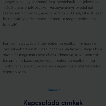
igényel hitelt. Így összeadódik a jövedelmük, ami jelentősen
kitágíthatja a lehetőségeket. Ha ugyanannyi jövedelmet
szereznek mindketten, akkor a korábbi 200 helyett 400 ezer
forint nettó jövedelemhez kell mérni a megengedett havi
törlesztőt.
Fontos megjegyezni, hogy ebben az esetben nemcsak a
jövedelmek adódnak össze, hanem a kiadások is. Vagyis ha a
házastárs maga már eleve el van adósodva, akkor nem sokat
tud javítani a közös egyenlegen. Ebben az esetben még
inkább tanácsos egy közös adósságrendező hitel felvételén
elgondolkodni.
Promóció
Kapcsolódó címkék