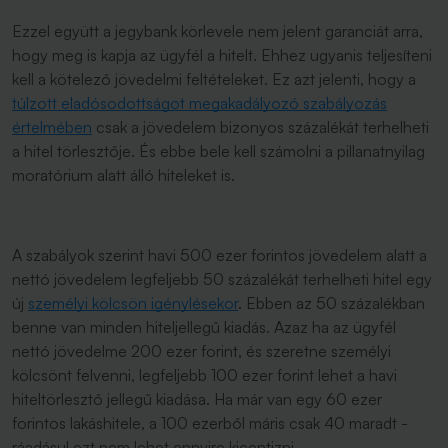
Ezzel együtt a jegybank körlevele nem jelent garanciát arra,
hogy meg is kapja az ügyfél a hitelt. Ehhez ugyanis teljesíteni
kell a kötelező jövedelmi feltételeket. Ez azt jelenti, hogy a
túlzott eladósodottságot megakadályozó szabályozás
értelmében
csak a jövedelem bizonyos százalékát terhelheti
a hitel törlesztője. És ebbe bele kell számolni a pillanatnyilag
moratórium alatt álló hiteleket is.
A szabályok szerint havi 500 ezer forintos jövedelem alatt a
nettó jövedelem legfeljebb 50 százalékát terhelheti hitel egy
új
személyi kölcsön igénylésekor
. Ebben az 50 százalékban
benne van minden hiteljellegű kiadás. Azaz ha az ügyfél
nettó jövedelme 200 ezer forint, és szeretne személyi
kölcsönt felvenni, legfeljebb 100 ezer forint lehet a havi
hiteltörlesztő jellegű kiadása. Ha már van egy 60 ezer
forintos lakáshitele, a 100 ezerből máris csak 40 maradt -
ráadásul ezt nem lehet ennyire kicentizni.