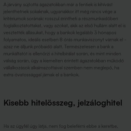
A járvány sújtotta ágazatokban már a fentiek is kihívást
jelenthetnek sokaknak, ugyanakkor itt még nincs vége a
kritériumok sorának: rosszul érintheti a részmunkaidőben
foglalkoztatottakat, vagy azokat, akik az első hullám alatt el is
vesztették állásukat, hogy a bankok legalább 3 hónapos
folyamatos, ideális esetben 8 órás munkaviszonyt várnak el -
azaz ne álljunk próbaidő alatt. Természetesen a bank a
munkáltatót is ellenőrzi a hitelbírálat során, és mint minden
válság során, úgy a kiemelten érintett ágazatokban működő
vállalkozások alkalmazottaival szemben nem meglepő, ha
extra óvatossággal járnak el a bankok.
Kisebb hitelösszeg, jelzáloghitel
Ha az ügyfél úgy látja, nem fog beleférni ebbe a keretbe,