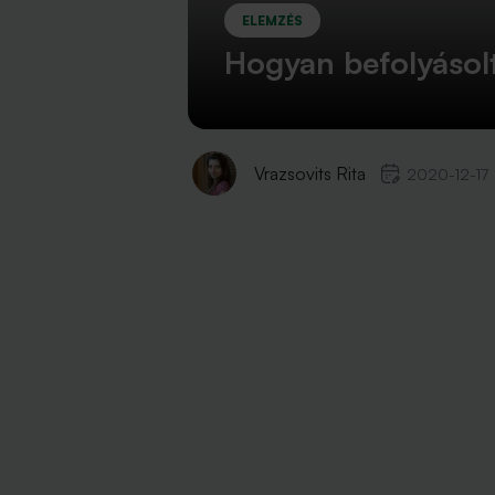
ELEMZÉS
Hogyan befolyásolt
Vrazsovits Rita
2020-12-17