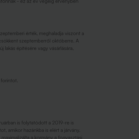
lafonnak - ez az év végéig érvényben
a szeptemberi érték, meghaladja viszont a
ra csökkent szeptemberről októberre. A
új lakás építésére vagy vásárlására,
d forintot.
rban is folytatódott a 2019-re is
t, amikor hazánkba is elért a járvány.
 maximalizálta a kormány a fogyasztási