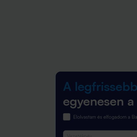
A legfrisseb
egyenesen a
Elolvastam és elfogadom a 