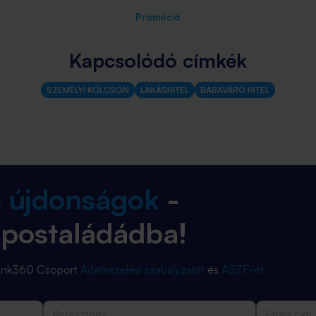
Promóció
Kapcsolódó címkék
SZEMÉLYI KÖLCSÖN
LAKÁSHITEL
BABAVÁRÓ HITEL
b újdonságok
-
 postaládádba!
Bank360 Csoport
Adatkezelési szabályzatát
és
ÁSZF-ét