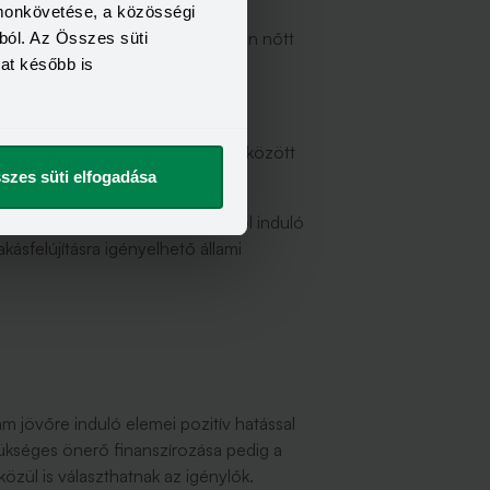
omonkövetése, a közösségi
rtó időszakon kívül minden hónapban nőtt
ból. Az Összes süti
kat később is
óber között 4,23 és 4,39 százalék között
szes süti elfogadása
lók egy része is kivár a januártól induló
kásfelújításra igényelhető állami
m jövőre induló elemei pozitív hatással
 szükséges önerő finanszírozása pedig a
közül is választhatnak az igénylők.