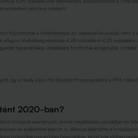
g mutatója 5,69 százalék volt októberben, köszönhetően a THM-p
decemberben sem lesz másként.
rintot folyósítottak a hitelintézetek; ez valamivel kevesebb, mint 
elek átlagos hitelköltség mutatója 4,28 százalékról 4,25 százalék
edét használt lakás vásárlására fordították az igénylők, a többit 
yott, így a tavaly július óta folyósított összeg elérte a 994 milliár
örtént 2020-ban?
kező hónapok eseményeit, ennek megfelelően januárban és februá
lcsön és a lakáshitel piacon is. Március jelentette a fordulóponto
alános törlesztési moratórium bevezetése, ezzel egy időben pedig