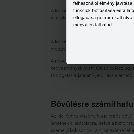
felhasználói élmény javítás
A lakáshitelekre valamivel kisebb hatása 
funkciók biztosítása és a lá
a tavalyi értékhez képest a kihelyezett 
elfogadása gombra kattintva 
megváltoztathatod.
A lakáshitelek átlagos hiteldíjmutatóját
mozgott. Az aktuálisan elérhető ajánlat
A novemberi és a decemberi számokra hatá
kedvezmények miatt. Olcsóbb lesz ugyanis
támogatás is január 1-jétől lesz elérhető
Bővülésre számíthat
Az idei évhez viszonyítva jelentős bővü
lehetnek a lakáspiacra, illetve a biztons
személyi kölcsönök iránti keresletre lehe