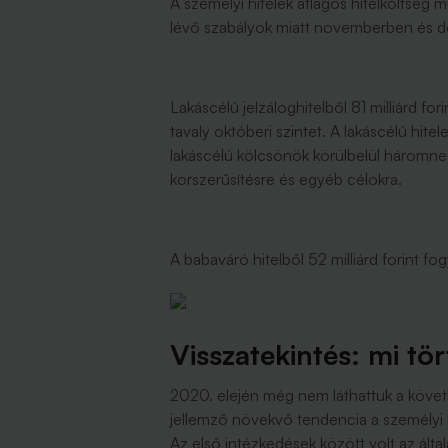
A személyi hitelek átlagos hitelköltsé
lévő szabályok miatt novemberben és 
Lakáscélú jelzáloghitelből 81 milliárd fo
tavaly októberi szintet. A lakáscélú hit
lakáscélú kölcsönök körülbelül háromnegy
korszerűsítésre és egyéb célokra.
A babaváró hitelből 52 milliárd forint fog
Visszatekintés: mi t
2020. elején még nem láthattuk a követ
jellemző növekvő tendencia a személyi kö
Az első intézkedések között volt az ált