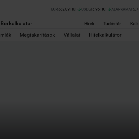
EUR
362,89 HUF
USD
313,96 HUF
ALAPKAMAT
5,
Bérkalkulátor
Hírek
Tudástár
Kalk
ámlák
Megtakarítások
Vállalat
Hitelkalkulátor