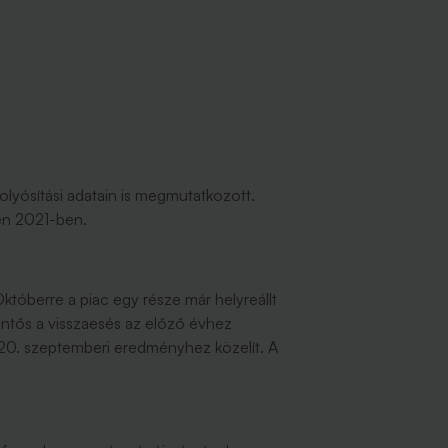
olyósítási adatain is megmutatkozott.
ben 2021-ben.
Októberre a piac egy része már helyreállt
lentős a visszaesés az előző évhez
2020. szeptemberi eredményhez közelít. A