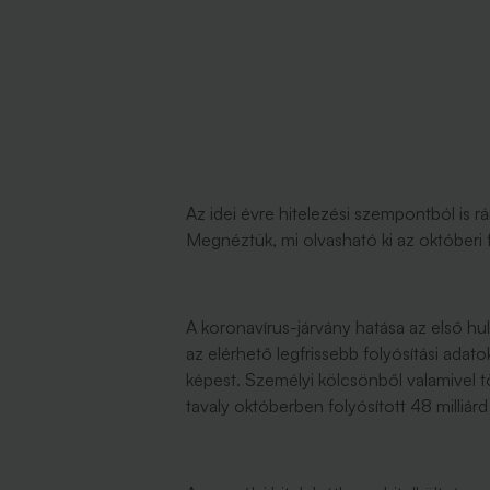
Az idei évre hitelezési szempontból is 
Megnéztük, mi olvasható ki az októberi 
A koronavírus-járvány hatása az első hul
az elérhető legfrissebb folyósítási ada
képest. Személyi kölcsönből valamivel t
tavaly októberben folyósított 48 milliár