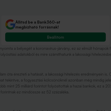
Állítsd be a Bank360-at
megbízható forrásnak!
Beállítom
rányomta a bélyegét a koronavírus-járvány, ez az elmúlt hónapok f
folyósítási adatokból és mire számíthatunk a lakossági hitelezés
lám óta érezteti a hatását, a lakossági hitelezés eredményein is. 
tokat tekintve, a fogyasztási kölcsönöknél azonban még mindig je
öbb mint 25 milliárd forintot folyósítottak a hazai bankok, ez a 
d forintnak ez mindössze az 52 százaléka.