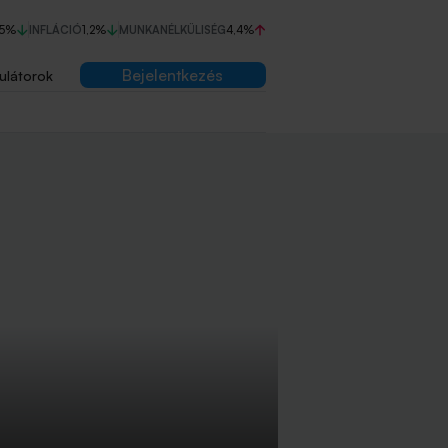
75%
INFLÁCIÓ
1,2%
MUNKANÉLKÜLISÉG
4,4%
Bejelentkezés
ulátorok