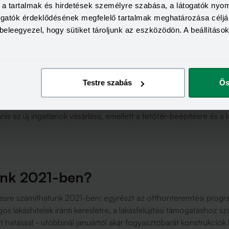
a, a tartalmak és hirdetések személyre szabása, a látogatók ny
volt a járvány okozta válságnak; ugyanis az áprilistól júniusig ta
togatók érdeklődésének megfelelő tartalmak meghatározása céljá
lakáscélú kölcsönök összege.
beleegyezel, hogy sütiket tároljunk az eszközödön. A beállításo
 nem befolyásolta számottevően a járvány, az érték január és okt
okat a
lakáshitel kalkulátorral érdemes összehasonlítani
.
Testre szabás
Ös
ssal lehet, hogy a lakásvásárlás, bővítés és korszerűsítés előtt ál
 az új ingatlanok vásárlása, emellett a tetőtér-beépítésre és a la
.
unk 2021-ben?
lésre számíthatunk 2021-ben: egyrészt az otthonteremtési progra
ágos lakáshitelek iránti keresletre, a lakásfelújítási támogatáshoz
t hatással - utóbbinál januártól akár fogyasztóbarát konstrukciók 