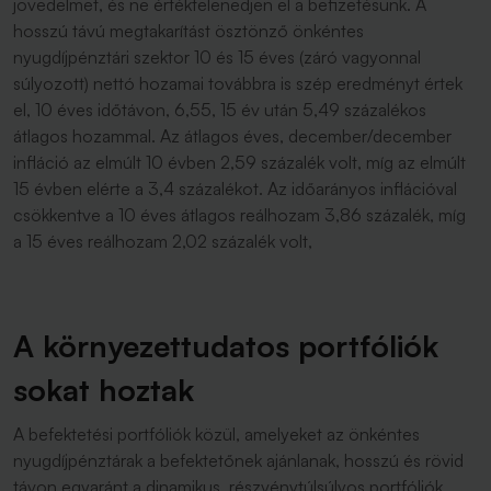
jövedelmet, és ne értéktelenedjen el a befizetésünk. A
hosszú távú megtakarítást ösztönző önkéntes
nyugdíjpénztári szektor 10 és 15 éves (záró vagyonnal
súlyozott) nettó hozamai továbbra is szép eredményt értek
el, 10 éves időtávon, 6,55, 15 év után 5,49 százalékos
átlagos hozammal. Az átlagos éves, december/december
infláció az elmúlt 10 évben 2,59 százalék volt, míg az elmúlt
15 évben elérte a 3,4 százalékot. Az időarányos inflációval
csökkentve a 10 éves átlagos reálhozam 3,86 százalék, míg
a 15 éves reálhozam 2,02 százalék volt,
A környezettudatos portfóliók
sokat hoztak
A befektetési portfóliók közül, amelyeket az önkéntes
nyugdíjpénztárak a befektetőnek ajánlanak, hosszú és rövid
távon egyaránt a dinamikus, részvénytúlsúlyos portfóliók