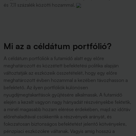
és 7,11 százalék közötti hozammal.
Mi az a céldátum portfólió?
A céldátum portfóliók a futamidő alatt egy előre
meghatározott és közzétett befektetési politika alapján
változtatják az eszközeik összetételét, hogy egy előre
meghatározott évben hozammal a kezében távozhasson a
befektető. Az ilyen portfóliók különösen
nyugdíjmegtakarítások gyűjtésére alkalmasak. A futamidő
elején a kezelt vagyon nagy hányadát részvényekbe fektetik,
a minél magasabb hozam elérése érdekében, majd az időtáv
előrehaladtával csökkentik a részvények arányát, és
fokozatosan biztonságos befektetést jelentő kötvényekre,
pénzpiaci eszközökre váltanak. Vagyis amíg hosszú a