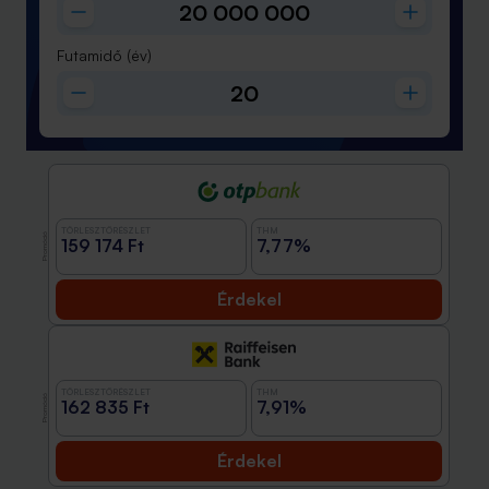
Futamidő
(év)
TÖRLESZTŐRÉSZLET
THM
Promóció
159 174 Ft
7,77%
Érdekel
TÖRLESZTŐRÉSZLET
THM
Promóció
162 835 Ft
7,91%
Érdekel