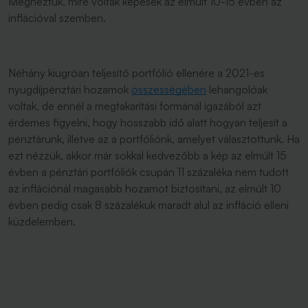
Megnéztük, mire voltak képesek az elmúlt 10-15 évben az
inflációval szemben.
Néhány kiugróan teljesítő portfólió ellenére a 2021-es
nyugdíjpénztári hozamok
összességében
lehangolóak
voltak, de ennél a megtakarítási formánál igazából azt
érdemes figyelni, hogy hosszabb idő alatt hogyan teljesít a
pénztárunk, illetve az a portfóliónk, amelyet választottunk. Ha
ezt nézzük, akkor már sokkal kedvezőbb a kép az elmúlt 15
évben a pénztári portfóliók csupán 11 százaléka nem tudott
az inflációnál magasabb hozamot biztosítani, az elmúlt 10
évben pedig csak 8 százalékuk maradt alul az infláció elleni
küzdelemben.