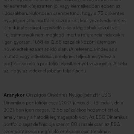
teljesítettek kifejezetten jól vagy kiemelkedően ebben az
időszakban. Különösen szembetűnő, hogy a 73 önkéntes
nyugdíjpénztári portfólió közül a két, környezetvédelmet és
klímatudatosságot képviselő alap a legjobbak között volt.
Teljesítményük nem meglepő, mert a referencia indexeik is
igen gyorsan, 11,68 és 12,68 százalék közötti ütemben
növekedtek ezalatt az idő alatt. (A referencia index az a
mutató vagy indexkosár, amelynek teljesítményéhez a
portfóliókezelő a portfólió teljesítményét viszonyítja. A célja
az, hogy az indexnél jobban teljesítsen.)
Aranykor
Országos Önkéntes Nyugdíjpénztár ESG
Dinamikus portfóliója csak 2020. június 31.-től indult, de a
2021-ben igen magas, 12,66 százalékos hozamot ért el,
amely tavaly a hatodik legmagasabb volt. Az ESG Dinamikus
portfólió saját definíciója szerint 80 százalékban az ESG
szempontoknak megfelelő értékpapírokat tartalmaz.