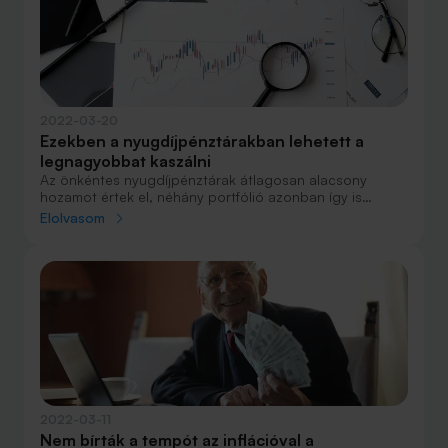
2022-03-20
Ezekben a nyugdíjpénztárakban lehetett a
legnagyobbat kaszálni
Az önkéntes nyugdíjpénztárak átlagosan alacsony
hozamot értek el, néhány portfólió azonban így is
kiemelkedően nyereséges évet produkált. Megnéztük,
Elolvasom
mi volt a legsikeresebbek titka.
2022-03-11
Nem bírták a tempót az inflációval a