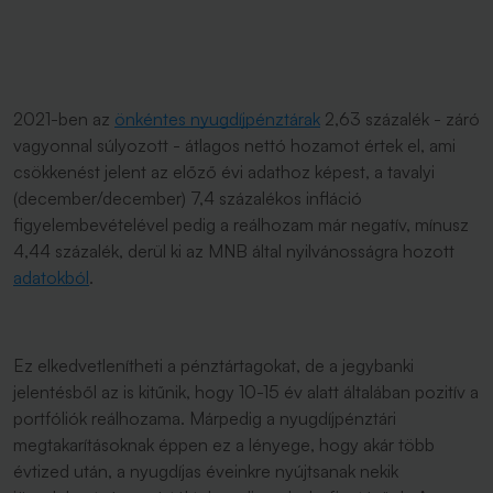
2021-ben az
önkéntes nyugdíjpénztárak
2,63 százalék - záró
vagyonnal súlyozott - átlagos nettó hozamot értek el, ami
csökkenést jelent az előző évi adathoz képest, a tavalyi
(december/december) 7,4 százalékos infláció
figyelembevételével pedig a reálhozam már negatív, mínusz
4,44 százalék, derül ki az MNB által nyilvánosságra hozott
adatokból
.
Ez elkedvetlenítheti a pénztártagokat, de a jegybanki
jelentésből az is kitűnik, hogy 10-15 év alatt általában pozitív a
portfóliók reálhozama. Márpedig a nyugdíjpénztári
megtakarításoknak éppen ez a lényege, hogy akár több
évtized után, a nyugdíjas éveinkre nyújtsanak nekik