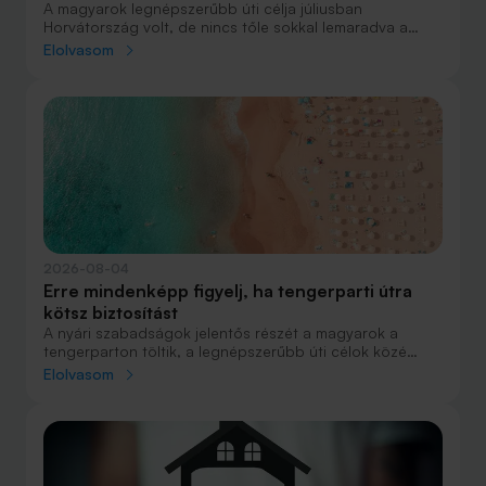
A magyarok legnépszerűbb úti célja júliusban
Horvátország volt, de nincs tőle sokkal lemaradva a
júniust megnyerő Olaszország sem. A tengerparti
Elolvasom
nyaralások fölénye elsöprő volt az adatok alapján,
autóval pedig majdnem annyian vágtak neki a
nyaralásnak, mint repülővel.
2026-08-04
Erre mindenképp figyelj, ha tengerparti útra
kötsz biztosítást
A nyári szabadságok jelentős részét a magyarok a
tengerparton töltik, a legnépszerűbb úti célok közé
Horvátország, Olaszország és Görögország tartozik. A
Elolvasom
nyaralás szervezésekor általában nagy figyelmet kap a
szállás, az útvonal vagy éppen a programok
megtervezése, az utasbiztosítás kiválasztása azonban
sokszor az utolsó pillanatra marad.