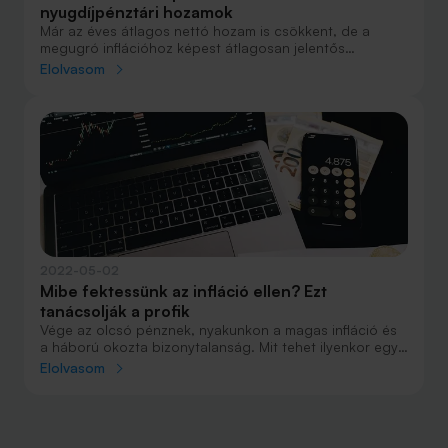
nyugdíjpénztári hozamok
Már az éves átlagos nettó hozam is csökkent, de a
megugró inflációhoz képest átlagosan jelentős
reálveszteséget könyveltek el 2021-ben a
Elolvasom
nyugdíjpénztárak. Volt 7,34 százalékos veszteség is, a
másik véglet 26,18 százalékos nyereség.
2022-05-02
Mibe fektessünk az infláció ellen? Ezt
tanácsolják a profik
Vége az olcsó pénznek, nyakunkon a magas infláció és
a háború okozta bizonytalanság. Mit tehet ilyenkor egy
kisbefektető, hogyan óvhatja meg vagy akár
Elolvasom
gyarapíthatja a vagyonát?