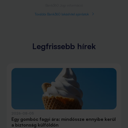
Bank360 Jogi információ
További Bank360 lakáshitel ajánlatok
Legfrissebb hírek
2026-08-05
Egy gombóc fagyi ára: mindössze ennyibe kerül
a biztonság külföldön