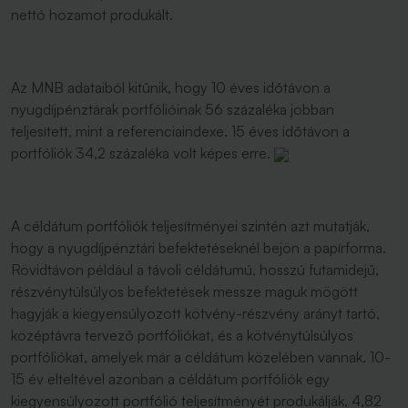
nettó hozamot produkált.
Az MNB adataiból kitűnik, hogy 10 éves időtávon a
nyugdíjpénztárak portfólióinak 56 százaléka jobban
teljesített, mint a referenciaindexe. 15 éves időtávon a
portfóliók 34,2 százaléka volt képes erre.
A céldátum portfóliók teljesítményei szintén azt mutatják,
hogy a nyugdíjpénztári befektetéseknél bejön a papírforma.
Rövidtávon például a távoli céldátumú, hosszú futamidejű,
részvénytúlsúlyos befektetések messze maguk mögött
hagyják a kiegyensúlyozott kötvény-részvény arányt tartó,
középtávra tervező portfóliókat, és a kötvénytúlsúlyos
portfóliókat, amelyek már a céldátum közelében vannak. 10-
15 év elteltével azonban a céldátum portfóliók egy
kiegyensúlyozott portfólió teljesítményét produkálják, 4,82