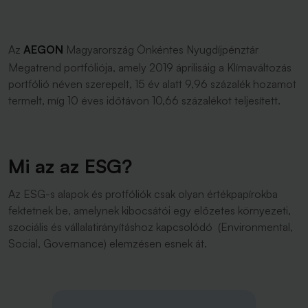
Az
AEGON
Magyarország Önkéntes Nyugdíjpénztár
Megatrend portfóliója, amely 2019 áprilisáig a Klímaváltozás
portfólió néven szerepelt, 15 év alatt 9,96 százalék hozamot
termelt, míg 10 éves időtávon 10,66 százalékot teljesített.
Mi az az ESG?
Az ESG-s alapok és protfóliók csak olyan értékpapírokba
fektetnek be, amelynek kibocsátói egy előzetes környezeti,
szociális és vállalatirányításhoz kapcsolódó (Environmental,
Social, Governance) elemzésen esnek át.