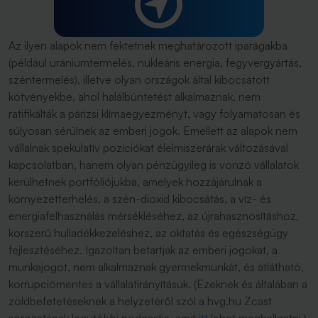
Az ilyen alapok nem fektetnek meghatározott iparágakba
(például urániumtermelés, nukleáris energia, fegyvergyártás,
széntermelés), illetve olyan országok által kibocsátott
kötvényekbe, ahol halálbüntetést alkalmaznak, nem
ratifikálták a párizsi klímaegyezményt, vagy folyamatosan és
súlyosan sérülnek az emberi jogok. Emellett az alapok nem
vállalnak spekulatív pozíciókat élelmiszerárak változásával
kapcsolatban, hanem olyan pénzügyileg is vonzó vállalatok
kerülhetnek portfóliójukba, amelyek hozzájárulnak a
környezetterhelés, a szén-dioxid kibocsátás, a víz- és
energiafelhasználás mérsékléséhez, az újrahasznosításhoz,
korszerű hulladékkezeléshez, az oktatás és egészségügy
fejlesztéséhez. Igazoltan betartják az emberi jogokat, a
munkajogot, nem alkalmaznak gyermekmunkát, és átlátható,
korrupciómentes a vállalatirányításuk. (Ezeknek és általában a
zöldbefetetéseknek a helyzetéről szól a hvg.hu Zcast