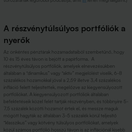
sorozatának legutóbbi podcastja, amit
itt
lehet meghallgatni.)
A részvénytúlsúlyos portfóliók a
nyerők
Az önkéntes pénztárak hozamadataiból szembetűnő, hogy
10 és 15 éves távon is bejött a papírforma. A
részvénytúlsúlyos portfóliók, amelyek elnevezésükben
általában a “dinamikus” vagy “aktív” megjelölést viselik, 6-8
százalékos hozamokkal jóval a 2,59 illetve 3,4 százalékos
infláció felett teljesítettek, megelőzve az kiegyensúlyozott
portfóliókat. A kiegyensúlyozott portfóliók általában
befektetéseik közel felét tartják részvényben, és többnyire 5-
7,5 százalék közötti hozamot értek el, és messze maguk
mögött hagyták az általában 3-5 százalék körül teljesítő
“klasszikus” vagy kötvény túlsúlyos portfóliókat, amelyek
közül számos portfólió hosszú távon is az inflációnál kisebb