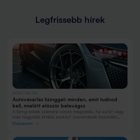
Legfrissebb hírek
2026-08-06
Autóvásárlás lízinggel: minden, amit tudnod
kell, mielőtt először belevágsz
A lízing sokak számára vonzó megoldás, ha autót vagy
más nagyobb értékű eszközt szeretnének használni
anélkül, hogy azt egy összegben ki kellene fizetniük.
Elolvasom
Elsőre azonban könnyű elveszni a részletekben: önerő,
maradványérték, THM, GAP – csak néhány azok közül a
fogalmak közül, amelyekkel biztosan találkozol.