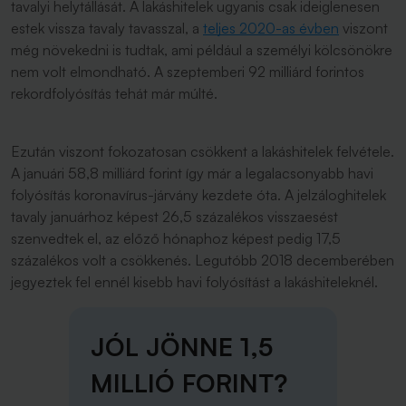
tavalyi helytállását. A lakáshitelek ugyanis csak ideiglenesen
estek vissza tavaly tavasszal, a
teljes 2020-as évben
viszont
még növekedni is tudtak, ami például a személyi kölcsönökre
nem volt elmondható. A szeptemberi 92 milliárd forintos
rekordfolyósítás tehát már múlté.
Ezután viszont fokozatosan csökkent a lakáshitelek felvétele.
A januári 58,8 milliárd forint így már a legalacsonyabb havi
folyósítás koronavírus-járvány kezdete óta. A jelzáloghitelek
tavaly januárhoz képest 26,5 százalékos visszaesést
szenvedtek el, az előző hónaphoz képest pedig 17,5
százalékos volt a csökkenés. Legutóbb 2018 decemberében
jegyeztek fel ennél kisebb havi folyósítást a lakáshiteleknél.
JÓL JÖNNE 1,5
MILLIÓ FORINT?