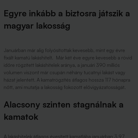
Egyre inkább a biztosra játszik a
magyar lakosság
Januárban már alig folyósítottak kevesebb, mint egy évre
fixált kamatú lakáshitelt. Már két éve egyre kevesebb a rövid
időre rögzített lakáshitelek aránya, a januári 390 milliós
volumen viszont már csupán néhány tucatnyi lakást vagy
házat jelentett. A kamatrögzítés átlagos hossza 117 hónapra
nőtt, ami mutatja a lakosság fokozott elővigyázatosságát.
Alacsony szinten stagnálnak a
kamatok
A lakáshitelek átlagos évesített kamatlába januárban 3,97