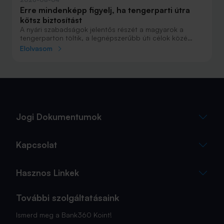
Erre mindenképp figyelj, ha tengerparti útra
kötsz biztosítást
A nyári szabadságok jelentős részét a magyarok a
tengerparton töltik, a legnépszerűbb úti célok közé
Horvátország, Olaszország és Görögország tartozik. A
Elolvasom
nyaralás szervezésekor általában nagy figyelmet kap a
szállás, az útvonal vagy éppen a programok
megtervezése, az utasbiztosítás kiválasztása azonban
sokszor az utolsó pillanatra marad.
Jogi Dokumentumok
Kapcsolat
Hasznos Linkek
További szolgáltatásaink
Ismerd meg a Bank360 Koint!