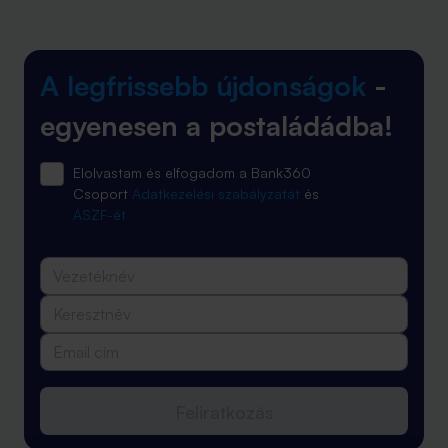
A legfrissebb újdonságok
-
egyenesen a postaládádba!
Elolvastam és elfogadom a Bank360
Csoport
Adatkezelési szabályzatát
és
ÁSZF-ét
Feliratkozás