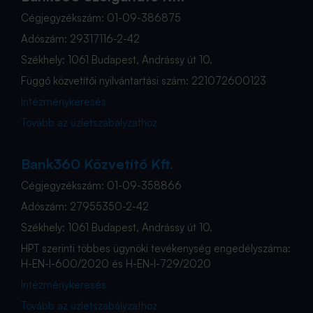
Cégjegyzékszám: 01-09-386875
Adószám: 29317116-2-42
Székhely: 1061 Budapest, Andrássy út 10.
Függő közvetítői nyilvántartási szám: 221072600123
Intézménykeresés
Tovább az üzletszabályzathoz
Bank360 Közvetítő Kft.
Cégjegyzékszám: 01-09-358866
Adószám: 27955350-2-42
Székhely: 1061 Budapest, Andrássy út 10.
HPT szerinti többes ügynöki tevékenység engedélyszáma:
H-EN-I-600/2020 és H-EN-I-729/2020
Intézménykeresés
Tovább az üzletszabályzathoz