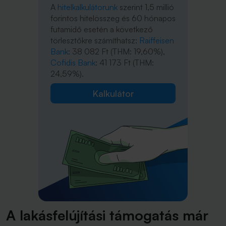
A
hitelkalkulátorunk
szerint 1,5 millió
forintos hitelösszeg és 60 hónapos
futamidő esetén a következő
törlesztőkre számíthatsz:
Raiffeisen
Bank
: 38 082 Ft (THM: 19,60%),
Cofidis Bank
: 41 173 Ft (THM:
24,59%).
Kalkulátor
A lakásfelújítási támogatás már