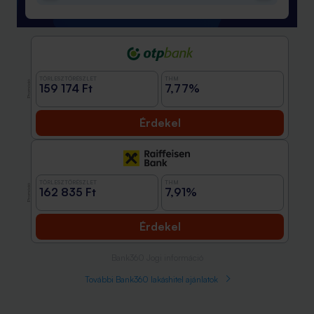
TÖRLESZTŐRÉSZLET
THM
Promóció
159 174 Ft
7,77%
Érdekel
TÖRLESZTŐRÉSZLET
THM
Promóció
162 835 Ft
7,91%
Érdekel
Bank360 Jogi információ
További Bank360 lakáshitel ajánlatok