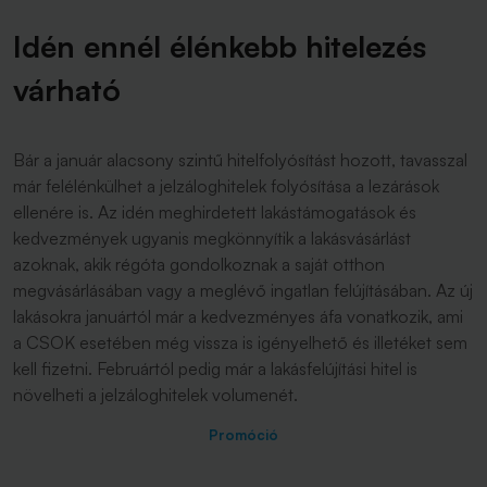
Idén ennél élénkebb hitelezés
várható
Bár a január alacsony szintű hitelfolyósítást hozott, tavasszal
már felélénkülhet a jelzáloghitelek folyósítása a lezárások
ellenére is. Az idén meghirdetett lakástámogatások és
kedvezmények ugyanis megkönnyítik a lakásvásárlást
azoknak, akik régóta gondolkoznak a saját otthon
megvásárlásában vagy a meglévő ingatlan felújításában. Az új
lakásokra januártól már a kedvezményes áfa vonatkozik, ami
a CSOK esetében még vissza is igényelhető és illetéket sem
kell fizetni. Februártól pedig már a lakásfelújítási hitel is
növelheti a jelzáloghitelek volumenét.
Promóció