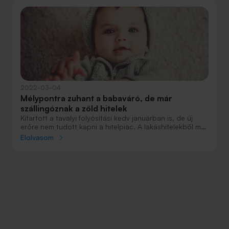
2022-03-04
Mélypontra zuhant a babaváró, de már
szállingóznak a zöld hitelek
Kitartott a tavalyi folyósítási kedv januárban is, de új
erőre nem tudott kapni a hitelpiac. A lakáshitelekből már
majdnem egy éve 100 milliárd forint feletti összegeket
Elolvasom
folyósítanak a bankok, amihez most először a zöld
hitelek is érezhetően járultak hozzá. A személyi
kölcsönök kihelyezése mérsékelt, de stabil, a babaváró
kölcsönök azonban már elindultak a program kifutását
jelző lejtő felé. A háborús feszültség várhatóan a
hitelpiacot sem hagyja érintetlenül, a kamatemelési
ciklus mellett komoly felfutásra az év első részében nem
érdemes számítani.