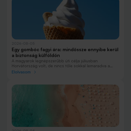
2026-08-05
Egy gombóc fagyi ára: mindössze ennyibe kerül
a biztonság külföldön
A magyarok legnépszerűbb úti célja júliusban
Horvátország volt, de nincs tőle sokkal lemaradva a
júniust megnyerő Olaszország sem. A tengerparti
Elolvasom
nyaralások fölénye elsöprő volt az adatok alapján,
autóval pedig majdnem annyian vágtak neki a
nyaralásnak, mint repülővel.
2026-08-04