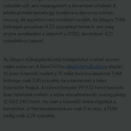
százalék volt, ami megegyezett a decemberi értékkel. A
jelzáloghitelek kamata így továbbra is alacsony szinten
mozog, de egyelőre nem csökkent tovább. Az átlagos THM
költségek januárban 4,23 százalékot tettek ki, ami még
enyhe emelkedést is jelentett a 2020. decemberi 4,21
százalékhoz képest.
Az átlagos költségeknél jobb hitelajánlatot is lehet viszont
találni a piacon. A Bank360.hu
lakáshitel kalkulátora
alapján
10 éves futamidő mellett a 10 millió forintos lakáshitel THM
költsége csak 3,81 százalék, ha a kamatokat a teljes
futamidőn fixáljuk. A törlesztőrészlet 99 972 forint havonta
ilyen feltételek mellett, a teljes visszafizetendő összeg pedig
12 003 240 forint. Ha csak a futamidő felére rögzítjük a
kamatokat, a hitel kamatperiódusa csak 5 év lesz, a THM
pedig csak 3,26 százalék.