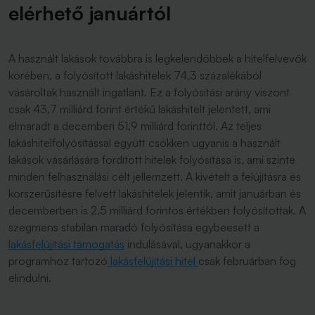
elérhető januártól
A használt lakások továbbra is legkelendőbbek a hitelfelvevők
körében, a folyósított lakáshitelek 74,3 százalékából
vásároltak használt ingatlant. Ez a folyósítási arány viszont
csak 43,7 milliárd forint értékű lakáshitelt jelentett, ami
elmaradt a decemberi 51,9 milliárd forinttól. Az teljes
lakáshitelfolyósítással együtt csökken ugyanis a használt
lakások vásárlására fordított hitelek folyósítása is, ami szinte
minden felhasználási célt jellemzett. A kivételt a felújításra és
korszerűsítésre felvett lakáshitelek jelentik, amit januárban és
decemberben is 2,5 milliárd forintos értékben folyósítottak. A
szegmens stabilan maradó folyósítása egybeesett a
lakásfelújítási támogatás
indulásával, ugyanakkor a
programhoz tartozó
lakásfelújítási hitel
csak februárban fog
elindulni.