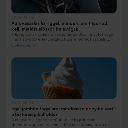
2026-08-06
Autóvásárlás lízinggel: minden, amit tudnod
kell, mielőtt először belevágsz
A lízing sokak számára vonzó megoldás, ha autót vagy
más nagyobb értékű eszközt szeretnének használni
anélkül, hogy azt egy összegben ki kellene fizetniük.
Elolvasom
Elsőre azonban könnyű elveszni a részletekben: önerő,
maradványérték, THM, GAP – csak néhány azok közül a
fogalmak közül, amelyekkel biztosan találkozol.
2026-08-05
Egy gombóc fagyi ára: mindössze ennyibe kerül
a biztonság külföldön
A magyarok legnépszerűbb úti célja júliusban
Horvátország volt, de nincs tőle sokkal lemaradva a