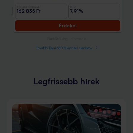
TÖRLESZTŐRÉSZLET
THM
Promóció
162 835 Ft
7,91%
Érdekel
Bank360 Jogi információ
További Bank360 lakáshitel ajánlatok
Legfrissebb hírek