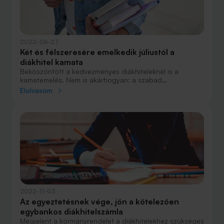
2022-06-27
Két és félszeresére emelkedik júliustól a
diákhitel kamata
Beköszöntött a kedvezményes diákhiteleknél is a
kamatemelés. Nem is akárhogyan: a szabad
felhasználású diákhitel 1 kamata július 1-jétől rögtön két
Elolvasom
és félszeresére, 1,99 százalékról 4,99 százalékra
emelkedik.
2022-11-03
Az egyeztetésnek vége, jön a kötelezően
egybankos diákhitelszámla
Megjelent a kormányrendelet a diákhitelekhez szükséges