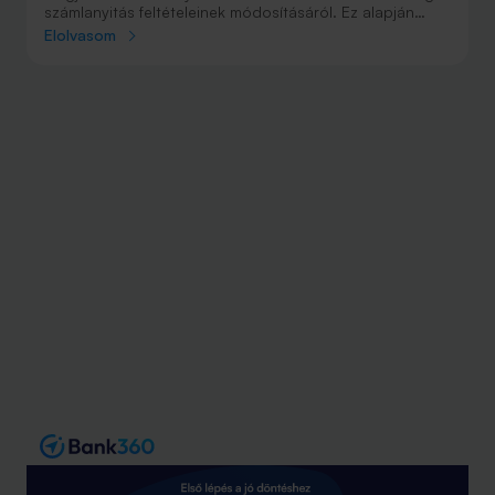
számlanyitás feltételeinek módosításáról. Ez alapján
július 1-től a kölcsönt felvevők csak közbeszerzésen
Elolvasom
kiválasztott banknál vezetett számlára kérhetik a pénzt.