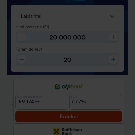
Lakáshitel
Hitel összege
(Ft)
Futamidő
(év)
TÖRLESZTŐRÉSZLET
THM
Promóció
159 174 Ft
7,77%
Érdekel