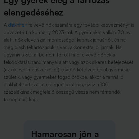
elengedéséhez
A
diákhitelt
felvevő nők számára egy további kedvezményt is
bevezetett a kormány 2023-tól. A gyermeket vállaló 30 év
alatti nők eleve szja-mentességet kapnak januártól, és ha
még diákhiteltartozásuk is van, akkor extra jól járnak. Ha
ugyanis a 30-at be nem töltött hitelfelvevő nőnek a
felsőoktatási tanulmányai alatt vagy azok sikeres befejezését
(az oklevél megszerzését) követő két éven belül gyermeke
születik, vagy gyermeket fogad örökbe, akkor a fennálló
diákhitel-tartozását elengedi az állam, azaz a 100
százalékának megfelelő összegű vissza nem térítendő
támogatást kap.
Hamarosan jön a