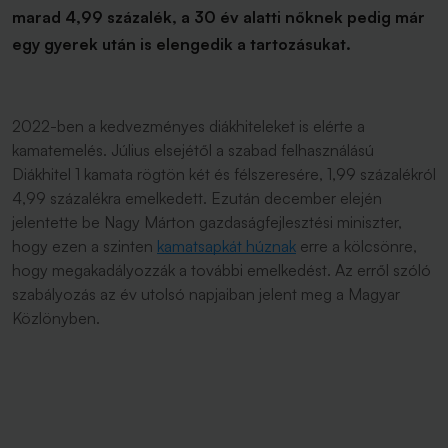
marad 4,99 százalék, a 30 év alatti nőknek pedig már
egy gyerek után is elengedik a tartozásukat.
2022-ben a kedvezményes diákhiteleket is elérte a
kamatemelés. Július elsejétől a szabad felhasználású
Diákhitel 1 kamata rögtön két és félszeresére, 1,99 százalékról
4,99 százalékra emelkedett. Ezután december elején
jelentette be Nagy Márton gazdaságfejlesztési miniszter,
hogy ezen a szinten
kamatsapkát húznak
erre a kölcsönre,
hogy megakadályozzák a további emelkedést. Az erről szóló
szabályozás az év utolsó napjaiban jelent meg a Magyar
Közlönyben.