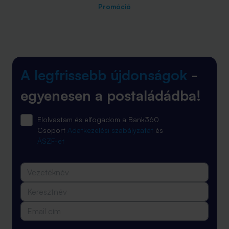
Promóció
A legfrissebb újdonságok
-
egyenesen a postaládádba!
Elolvastam és elfogadom a Bank360
Csoport
Adatkezelési szabályzatát
és
ÁSZF-ét