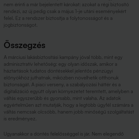
nem érinti a már bejelentett károkat: azokat a régi biztosító
rendezi, az új pedig csak a május 1-je utáni eseményekért
felel. Ez a rendszer biztosítja a folytonosságot és a
jogbiztonságot.
Összegzés
A márciusi lakásbiztosítási kampány jóval több, mint egy
adminisztratív lehetőség: egy olyan időszak, amikor a
háztartások tudatos döntésekkel jelentős pénzügyi
előnyökhöz juthatnak, miközben növelhetik otthonuk
biztonságát. A piaci verseny, a szabályozási háttér és a
digitalizáció együtt olyan környezetet teremtett, amelyben a
váltás egyszerűbb és gyorsabb, mint valaha. Az adatok
egyértelműen azt mutatják, hogy a legtöbb ügyfél számára a
váltás nemcsak olcsóbb, hanem jobb minőségű szolgáltatást
is eredményez.
Ugyanakkor a döntés felelősséggel is jár. Nem elegendő