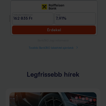
TÖRLESZTŐRÉSZLET
THM
Promóció
162 835 Ft
7,91%
Érdekel
Bank360 Jogi információ
További Bank360 lakáshitel ajánlatok
Legfrissebb hírek