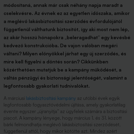
módosítaná, annak már csak néhány napja maradt a
cselekvésre. Az évnek ez az egyetlen időszaka, amikor
a meglévő lakásbiztosítási szerződés évfordulójától
függetlenül válthatunk biztosítót, így aki most nem lép,
az akár hosszú hónapokra „beleragadhat” egy kevésbé
kedvező konstrukcióba. De vajon valóban megéri
váltani? Milyen előnyökkel járhat egy új szerződés, és
mire kell figyelni a döntés során? Cikkünkben
közérthetően mutatjuk be a kampány működését, a
váltás pénzügyi és biztonsági jelentőségét, valamint a
legfontosabb gyakorlati tudnivalókat.
A márciusi
lakásbiztosítási kampány
az utóbbi évek egyik
legfontosabb fogyasztóvédelmi újítása, amely gyakorlatilag
évente egyszer „újranyitja” az ügyfelek számára a biztosítási
piacot. A kampány lényege, hogy március 1. és 31. között
bárki felmondhatja meglévő lakásbiztosítási szerződését,
függetlenül attól, hogy mikor kötötte azt. Mindez azért