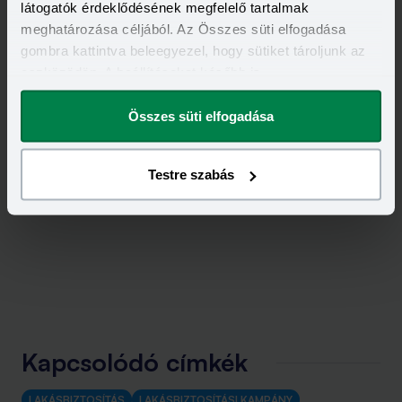
látogatók érdeklődésének megfelelő tartalmak
meghatározása céljából. Az Összes süti elfogadása
gombra kattintva beleegyezel, hogy sütiket tároljunk az
eszközödön. A beállításokat később is
megváltoztathatod.
Összes süti elfogadása
Testre szabás
Kapcsolódó címkék
LAKÁSBIZTOSÍTÁS
LAKÁSBIZTOSÍTÁSI KAMPÁNY