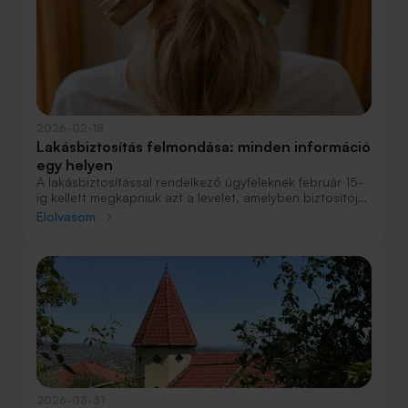
2026-02-18
Lakásbiztosítás felmondása: minden információ
egy helyen
A lakásbiztosítással rendelkező ügyfeleknek február 15-
ig kellett megkapniuk azt a levelet, amelyben biztosítójuk
a közelgő lakásbiztosítási kampányra hívja fel a
Elolvasom
figyelmet.
2026-03-31