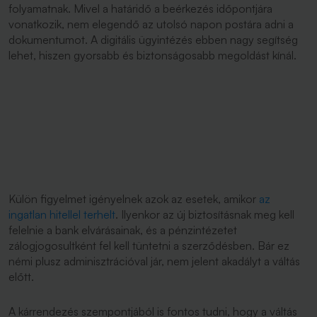
folyamatnak. Mivel a határidő a beérkezés időpontjára
vonatkozik, nem elegendő az utolsó napon postára adni a
dokumentumot. A digitális ügyintézés ebben nagy segítség
lehet, hiszen gyorsabb és biztonságosabb megoldást kínál.
Külön figyelmet igényelnek azok az esetek, amikor
az
ingatlan hitellel terhelt
. Ilyenkor az új biztosításnak meg kell
felelnie a bank elvárásainak, és a pénzintézetet
zálogjogosultként fel kell tüntetni a szerződésben. Bár ez
némi plusz adminisztrációval jár, nem jelent akadályt a váltás
előtt.
A kárrendezés szempontjából is fontos tudni, hogy a váltás