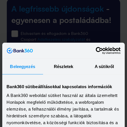
A legfrissebb újdonságok
-
egyenesen a postaládádba!
Elolvastam és elfogadom a Bank360
Csoport
Adatkezelési szabályzatát
és
ÁSZF-ét
Beleegyezés
Részletek
A sütikről
Bank360 sütibeállításokkal kapcsolatos információk
A Bank360 weboldal sütiket használ az általa üzemeltett
Feliratkozás
Honlapok megfelelő működtetése, a webforgalom
elemzése, a felhasználói élmény javítása, a tartalmak és
hirdetések személyre szabása, a látogatók
nyomonkövetése, a közösségi funkciók biztosítása és a