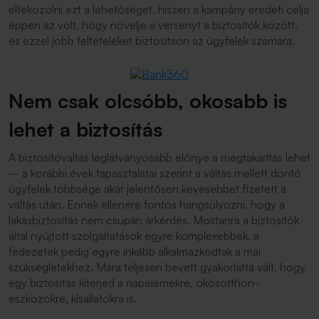
eltékozolni ezt a lehetőséget, hiszen a kampány eredeti célja
éppen az volt, hogy növelje a versenyt a biztosítók között,
és ezzel jobb feltételeket biztosítson az ügyfelek számára.
Nem csak olcsóbb, okosabb is
lehet a biztosítás
A biztosítóváltás leglátványosabb előnye a megtakarítás lehet
– a korábbi évek tapasztalatai szerint a váltás mellett döntő
ügyfelek többsége akár jelentősen kevesebbet fizetett a
váltás után. Ennek ellenére fontos hangsúlyozni, hogy a
lakásbiztosítás nem csupán árkérdés. Mostanra a biztosítók
által nyújtott szolgáltatások egyre komplexebbek, a
fedezetek pedig egyre inkább alkalmazkodtak a mai
szükségletekhez. Mára teljesen bevett gyakorlattá vált, hogy
egy biztosítás kiterjed a napelemekre, okosotthon-
eszközökre, kisállatokra is.