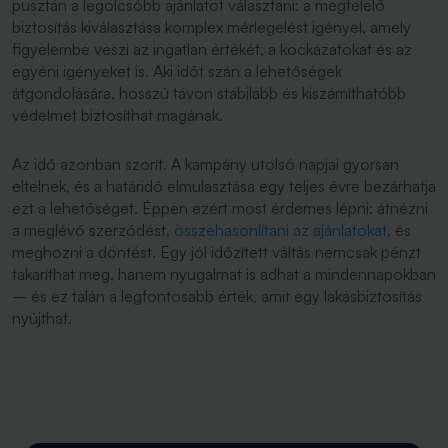
pusztán a legolcsóbb ajánlatot választani: a megfelelő
biztosítás kiválasztása komplex mérlegelést igényel, amely
figyelembe veszi az ingatlan értékét, a kockázatokat és az
egyéni igényeket is. Aki időt szán a lehetőségek
átgondolására, hosszú távon stabilabb és kiszámíthatóbb
védelmet biztosíthat magának.
Az idő azonban szorít. A kampány utolsó napjai gyorsan
eltelnek, és a határidő elmulasztása egy teljes évre bezárhatja
ezt a lehetőséget. Éppen ezért most érdemes lépni: átnézni
a meglévő szerződést,
összehasonlítani az ajánlatokat
, és
meghozni a döntést. Egy jól időzített váltás nemcsak pénzt
takaríthat meg, hanem nyugalmat is adhat a mindennapokban
– és ez talán a legfontosabb érték, amit egy lakásbiztosítás
nyújthat.