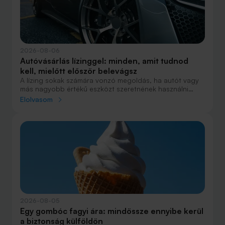
2026-08-06
Autóvásárlás lízinggel: minden, amit tudnod
kell, mielőtt először belevágsz
A lízing sokak számára vonzó megoldás, ha autót vagy
más nagyobb értékű eszközt szeretnének használni
anélkül, hogy azt egy összegben ki kellene fizetniük.
Elolvasom
Elsőre azonban könnyű elveszni a részletekben: önerő,
maradványérték, THM, GAP – csak néhány azok közül a
fogalmak közül, amelyekkel biztosan találkozol.
2026-08-05
Egy gombóc fagyi ára: mindössze ennyibe kerül
a biztonság külföldön