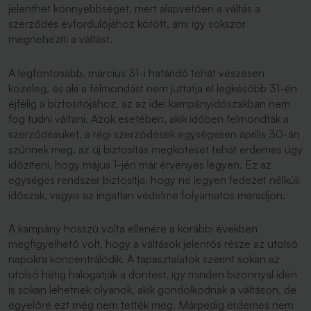
jelenthet könnyebbséget, mert alapvetően a váltás a
szerződés évfordulójához kötött, ami így sokszor
megnehezíti a váltást.
A legfontosabb, március 31-i határidő tehát vészesen
közeleg, és aki a felmondást nem juttatja el legkésőbb 31-én
éjfélig a biztosítójához, az az idei kampányidőszakban nem
fog tudni váltani. Azok esetében, akik időben felmondták a
szerződésüket, a régi szerződések egységesen április 30-án
szűnnek meg, az új biztosítás megkötését tehát érdemes úgy
időzíteni, hogy május 1-jén már érvényes legyen. Ez az
egységes rendszer biztosítja, hogy ne legyen fedezet nélküli
időszak, vagyis az ingatlan védelme folyamatos maradjon.
A kampány hosszú volta ellenére a korábbi években
megfigyelhető volt, hogy a váltások jelentős része az utolsó
napokra koncentrálódik. A tapasztalatok szerint sokan az
utolsó hétig halogatják a döntést, így minden bizonnyal idén
is sokan lehetnek olyanok, akik gondolkodnak a váltáson, de
egyelőre ezt még nem tették meg. Márpedig érdemes nem