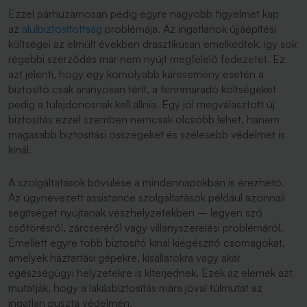
Ezzel párhuzamosan pedig egyre nagyobb figyelmet kap
az
alulbiztosítottság
problémája. Az ingatlanok újjáépítési
költségei az elmúlt években drasztikusan emelkedtek, így sok
régebbi szerződés már nem nyújt megfelelő fedezetet. Ez
azt jelenti, hogy egy komolyabb káresemény esetén a
biztosító csak arányosan térít, a fennmaradó költségeket
pedig a tulajdonosnak kell állnia. Egy jól megválasztott új
biztosítás ezzel szemben nemcsak olcsóbb lehet, hanem
magasabb biztosítási összegeket és szélesebb védelmet is
kínál.
A szolgáltatások bővülése a mindennapokban is érezhető.
Az úgynevezett assistance szolgáltatások például azonnali
segítséget nyújtanak vészhelyzetekben – legyen szó
csőtörésről, zárcseréről vagy villanyszerelési problémáról.
Emellett egyre több biztosító kínál kiegészítő csomagokat,
amelyek háztartási gépekre, kisállatokra vagy akár
egészségügyi helyzetekre is kiterjednek. Ezek az elemek azt
mutatják, hogy a lakásbiztosítás mára jóval túlmutat az
ingatlan puszta védelmén.