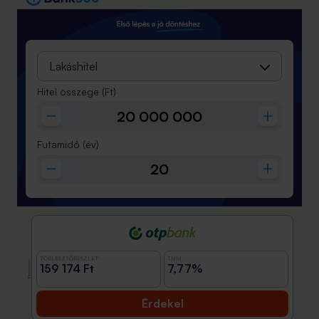
Lakáshitel
Hitel összege
(Ft)
Futamidő
(év)
TÖRLESZTŐRÉSZLET
THM
Promóció
159 174 Ft
7,77%
Érdekel