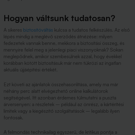
Hogyan váltsunk tudatosan?
A sikeres
biztosítóváltás
kulcsa a tudatos felkészülés. Az első
lépés mindig a meglévő szerződés átnézése: milyen
fedezetek vannak benne, mekkora a biztosítási összeg, és
mennyire felel meg a jelenlegi piaci viszonyoknak? Sokan
meglepődnek, amikor szembesülnek azzal, hogy évekkel
korábban kötött biztosításuk már nem tükrözi az ingatlan
aktuális újjáépítési értékét.
Ezt követi az ajánlatok összehasonlítása, amely ma már
néhány perc alatt elvégezhető online kalkulátorok
segítségével. Itt azonban érdemes túlmutatni a puszta
árversenyen: a részletek – például az önrész, a kártérítési
limitek vagy a kiegészítő szolgáltatások – legalább ilyen
fontosak.
A felmondás technikailag egyszerű, de kritikus pontja a