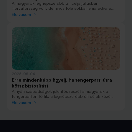
A magyarok legnépszerűbb úti célja júliusban
Horvátország volt, de nincs tőle sokkal lemaradva a
júniust megnyerő Olaszország sem. A tengerparti
Elolvasom
nyaralások fölénye elsöprő volt az adatok alapján,
autóval pedig majdnem annyian vágtak neki a
nyaralásnak, mint repülővel.
2026-08-04
Erre mindenképp figyelj, ha tengerparti útra
kötsz biztosítást
A nyári szabadságok jelentős részét a magyarok a
tengerparton töltik, a legnépszerűbb úti célok közé
Horvátország, Olaszország és Görögország tartozik. A
Elolvasom
nyaralás szervezésekor általában nagy figyelmet kap a
szállás, az útvonal vagy éppen a programok
megtervezése, az utasbiztosítás kiválasztása azonban
sokszor az utolsó pillanatra marad.