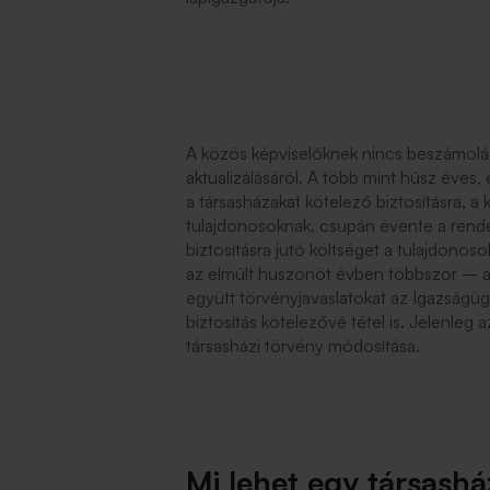
A közös képviselőknek nincs beszámolási 
aktualizálásáról. A több mint húsz éves,
a társasházakat kötelező biztosításra, a
tulajdonosoknak, csupán évente a rende
biztosításra jutó költséget a tulajdo
az elmúlt huszonöt évben többször – a 
együtt törvényjavaslatokat az Igazságüg
biztosítás kötelezővé tétel is. Jelenleg
társasházi törvény módosítása.
Mi lehet egy társashá