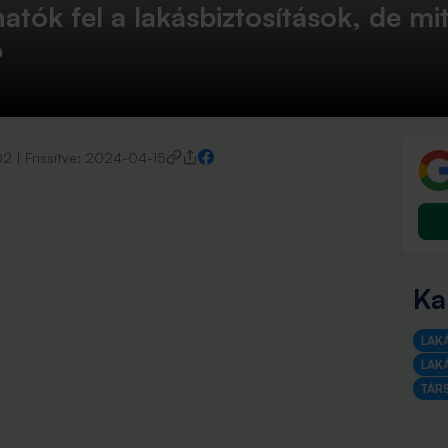
atók fel a lakásbiztosítások, de mi
?
02
|
Frissítve:
2024-04-15
Ka
LAK
LAK
TÁR