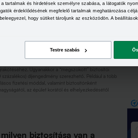
osszadalmasabb folyamat, mint a lakásbiztosításoké,
kal
a, a tartalmak és hirdetések személyre szabása, a látogatók ny
sa is igen változó a szerződések aktualizálásában – véli
togatók érdeklődésének megfelelő tartalmak meghatározása céljá
sz Zrt. vezérigazgatója. A közös képviselőknek
beleegyezel, hogy sütiket tároljunk az eszközödön. A beállításo
atot kell bekérni a biztosítóktól, azok szakembereinek
össze kell hívni a szerződés-váltásról döntő közgyűlést.
Testre szabás
Ös
yban a lakásbiztosításoktól eltérően nem ad extra
jrakötéséhez. Ugyanakkor a “megszokott” biztosítói
0 százalékos) díjengedmény szerezhető. Például a több
alásos fizetési móddal, valamint biztosítónként
nagyságától, az épület korától és elhelyezkedésétől
 milyen biztosítása van a