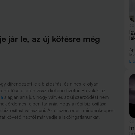
20
Íg
e jár le, az új kötésre még
la
Áp
la
hel
El
aj
tu
lak
kö
hogy díjrendezett-e a biztosítás, és nincs-e olyan
tetése esetén vissza kellene fizetni. Ha valaki az
sa
alapján arra jut, hogy vált, és az új szerződést nem
ak érdemes fejben tartania, hogy a régi biztosítása
kásbiztosítást választani. Az új szerződést mindenképpen
tát követő naptól már védje a lakóingatlanunkat.
20
It
in