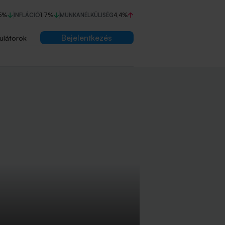
5%
INFLÁCIÓ
1,7%
MUNKANÉLKÜLISÉG
4,4%
Bejelentkezés
ulátorok