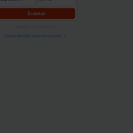
Érdekel
Bank360 Jogi információ
További Bank360 lakáshitel ajánlatok