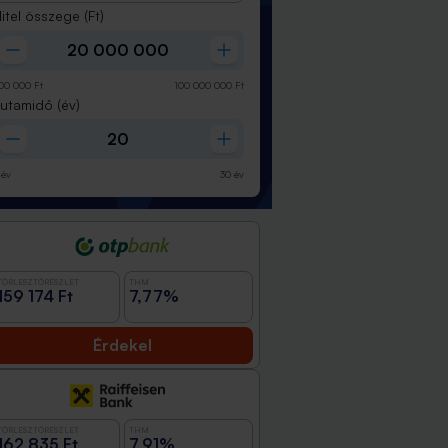
itel összege
(Ft)
00 000
Ft
100 000 000
Ft
Futamidő
(év)
év
30
év
TÖRLESZTŐRÉSZLET
THM
159 174 Ft
7,77%
Érdekel
TÖRLESZTŐRÉSZLET
THM
162 835 Ft
7,91%