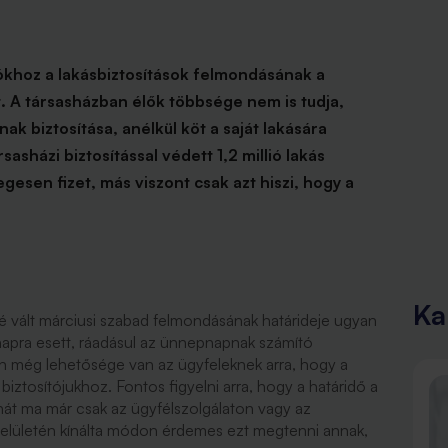
ítókhoz a lakásbiztosítások felmondásának a
. A társasházban élők többsége nem is tudja,
ak biztosítása, anélkül köt a saját lakására
sasházi biztosítással védett 1,2 millió lakás
legesen fizet, más viszont csak azt hiszi, hogy a
Ka
vé vált márciusi szabad felmondásának határideje ugyan
napra esett, ráadásul az ünnepnapnak számító
en még lehetősége van az ügyfeleknek arra, hogy a
iztosítójukhoz. Fontos figyelni arra, hogy a határidő a
át ma már csak az ügyfélszolgálaton vagy az
e felületén kínálta módon érdemes ezt megtenni annak,