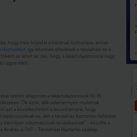
H
5
a, hogy mire terjed ki a házának biztosítása, annak
nbiztosítást
, így lehetnek átfedések a társasházi és a
2
k főként az lehet az oka, hogy a lakástulajdonosok nagy
z ügyei iránt.
Promóció
sei szerint átlagosan a lakástulajdonosok 10-15
yűléseken. Ők azok, akik valamennyire mutatnak
ből azt a következtetést is levonhatnánk, hogy
lajdonosoknak az, akit a társasház biztosítási feltételei
y bármilyen információval rendelkeznek” - közölte a
ndrás, a THT - Társasházi Háztartás szaklap
Promóció