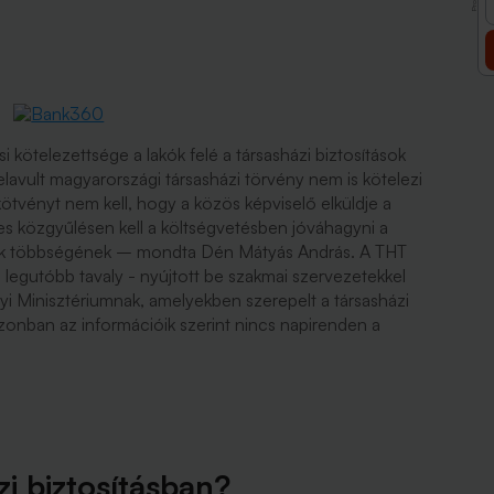
kötelezettsége a lakók felé a társasházi biztosítások
 elavult magyarországi társasházi törvény nem is kötelezi
 kötvényt nem kell, hogy a közös képviselő elküldje a
s közgyűlésen kell a költségvetésben jóváhagyni a
nosok többségének – mondta Dén Mátyás András. A THT
legutóbb tavaly - nyújtott be szakmai szervezetekkel
yi Minisztériumnak, amelyekben szerepelt a társasházi
 azonban az információik szerint nincs napirenden a
zi biztosításban?