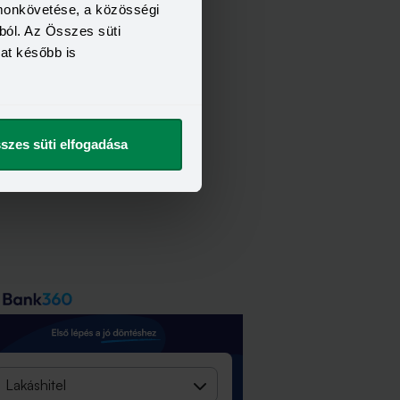
kulátorát használók ajánlatkéréseiből.
omonkövetése, a közösségi
ból. Az Összes süti
kat később is
szes süti elfogadása
Lakáshitel