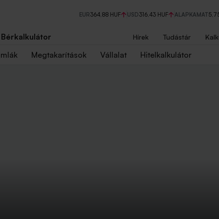
EUR
364,88 HUF
USD
316,43 HUF
ALAPKAMAT
5,7
Bérkalkulátor
Hírek
Tudástár
Kalk
ámlák
Megtakarítások
Vállalat
Hitelkalkulátor