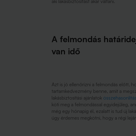
aki lakásbiztosítást akar váltani.
A felmondás határidej
van idő
Azt is jó ellenőrizni a felmondás előtt, 
tartamkedvezmény benne, amit a megszün
lakásbiztosítási ajánlatok
összehasonlítá
köti meg a felmondással egyidejűleg, ann
még egy hónapig él, ezalatt is tud új la
úgy érdemes megkötni, hogy a régi lejár