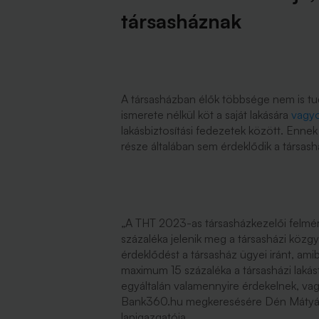
társasháznak
A társasházban élők többsége nem is tudj
ismerete nélkül köt a saját lakására
vagyo
lakásbiztosítási fedezetek között. Enne
része általában sem érdeklődik a társashá
„A THT 2023-as társasházkezelői felméré
százaléka jelenik meg a társasházi közg
érdeklődést a társasház ügyei iránt, ami
maximum 15 százaléka a társasházi lakástu
egyáltalán valamennyire érdekelnek, vag
Bank360.hu megkeresésére Dén Mátyás A
lapigazgatója.