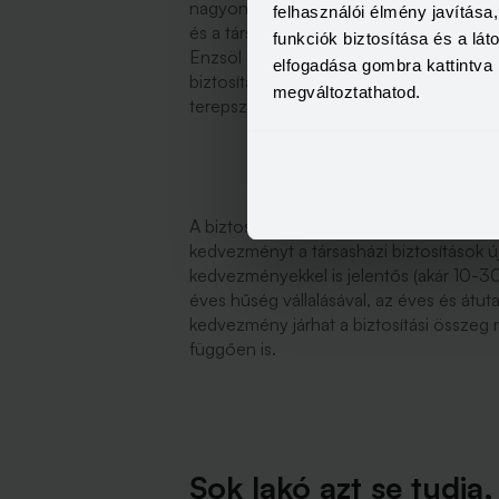
nagyon mozdultak meg. Az újrakötésük h
felhasználói élmény javítás
és a társasházi közös képviselők aktivitá
funkciók biztosítása és a lá
Enzsöl József, a Nelson Biztosítási Alku
elfogadása gombra kattintva 
biztosítási tanácsadó segítségével ajánl
megváltoztathatod.
terepszemlét tartani a társasháznál, és 
A biztosítók többsége a márciusi kampán
kedvezményt a társasházi biztosítások ú
kedvezményekkel is jelentős (akár 10-3
éves hűség vállalásával, az éves és átut
kedvezmény járhat a biztosítási összeg 
függően is.
Sok lakó azt se tudja,