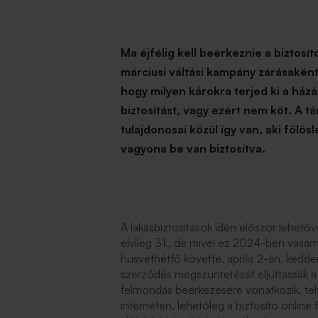
Ma éjfélig kell beérkeznie a biztos
márciusi váltási kampány zárásaként
hogy milyen károkra terjed ki a házán
biztosítást, vagy ezért nem köt. A tár
tulajdonosai közül így van, aki fölös
vagyona be van biztosítva.
A lakásbiztosítások idén először lehető
elvileg 31., de mivel ez 2024-ben vasár
húsvéthétfő követte, április 2-án, kedd
szerződés megszüntetését eljuttassák a b
felmondás beérkezésére vonatkozik, teh
interneten, lehetőleg a biztosító onlin