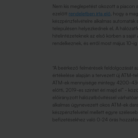
Nem kis meglepetést okozott a piacon
ezelőtt
rendeletben írta elő
, hogy a mag
készpénzfelvételre alkalmas automaták
településen helyezkednek el. A hálózatf
hitelintézeteknek az első körben a saját
rendelkeznek, és erről most május 10-i
“A beérkező felmérések feldolgozását 
értékelése alapján a tervezett új ATM-te
ATM-ek mennyisége mintegy 4200-4300 
előtti, 2019-es szintet éri majd el” - kö
előirányzott hálózatbővítéssel várhatóa
alkalmas úgynevezett okos ATM-ek dara
készpénzfelvétel mellett egyre szélese
befizetésekhez való 0-24 órás hozzáfér