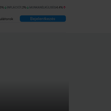
75%
INFLÁCIÓ
1,2%
MUNKANÉLKÜLISÉG
4,4%
Bejelentkezés
ulátorok