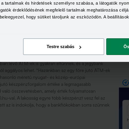
a, a tartalmak és hirdetések személyre szabása, a látogatók ny
togatók érdeklődésének megfelelő tartalmak meghatározása céljá
vel ezelőtt még több mint 3 ezer egységben lehetett
beleegyezel, hogy sütiket tároljunk az eszközödön. A beállításo
ár alig 1500 fiók maradt, és borítékolható, hogy ez a
akkor a MBH Bank létrejötte miatt, amelynek tagbankjai
űködtettek egységeket, amelyek egy része
őben.
Testre szabás
Ös
kban lévő ATM-ek is gyakran eltűnnek, és a jegybank
ól aggályos lehet. “Hazánkban az egy főre jutó ATM-ek
hasonló méretű nyugat- és közép-európai
 jutó készpénzforgalom értéke a legmagasabb
 való összevetésben, amely érték folyamatosan
hu-val. A lakosság egyre több készpénzt vesz fel az
ett az is indokolja, hogy a bankfiókokban sorra szűnnek
H