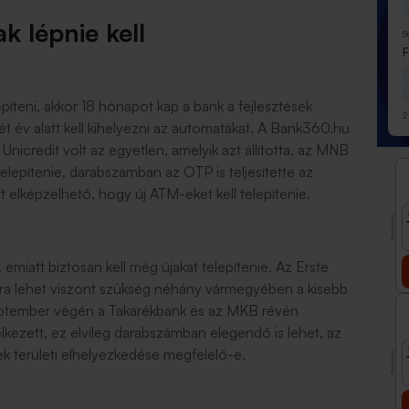
k lépnie kell
5
píteni, akkor 18 hónapot kap a bank a fejlesztések
2
ét év alatt kell kihelyezni az automatákat. A Bank360.hu
nicredit volt az egyetlen, amelyik azt állította, az MNB
elepítenie, darabszámban az OTP is teljesítette az
tt elképzelhető, hogy új ATM-eket kell telepítenie.
Promóció
emiatt biztosan kell még újakat telepítenie. Az Erste
ásra lehet viszont szükség néhány vármegyében a kisebb
eptember végén a Takarékbank és az MKB révén
zett, ez elvileg darabszámban elegendő is lehet, az
k területi elhelyezkedése megfelelő-e.
Promóció