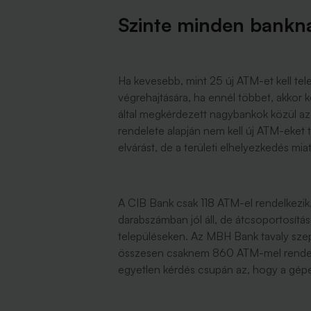
Szinte minden bankna
Ha kevesebb, mint 25 új ATM-et kell tele
végrehajtására, ha ennél többet, akkor k
által megkérdezett nagybankok közül az U
rendelete alapján nem kell új ATM-eket t
elvárást, de a területi elhelyezkedés mia
A CIB Bank csak 118 ATM-el rendelkezik, 
darabszámban jól áll, de átcsoportosít
településeken. Az MBH Bank tavaly sz
összesen csaknem 860 ATM-mel rendelke
egyetlen kérdés csupán az, hogy a gépe