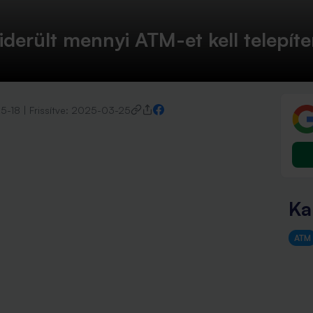
 kiderült mennyi ATM-et kell telepí
5-18
|
Frissítve:
2025-03-25
Ka
ATM