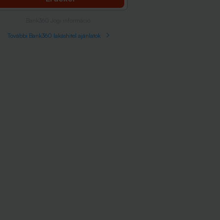
Bank360 Jogi információ
További Bank360 lakáshitel ajánlatok