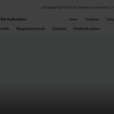
EUR
365,87 HUF
USD
317,38 HUF
ALAPKAMAT
5,
Bérkalkulátor
Hírek
Tudástár
Kalk
ámlák
Megtakarítások
Vállalat
Hitelkalkulátor