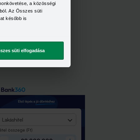
omonkövetése, a közösségi
ból. Az Összes süti
kat később is
szes süti elfogadása
Lakáshitel
itel összege
(Ft)