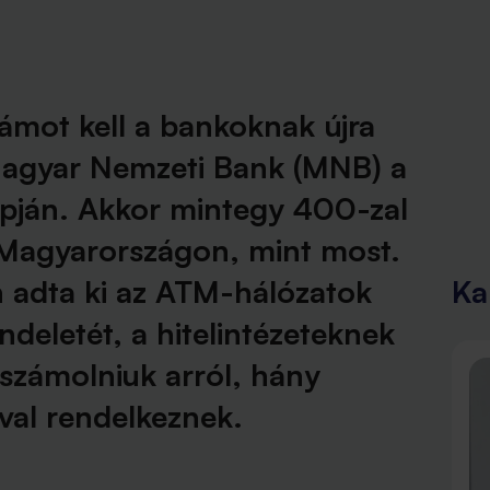
ámot kell a bankoknak újra
 Magyar Nemzeti Bank (MNB) a
apján. Akkor mintegy 400-zal
Magyarországon, mint most.
 adta ki az ATM-hálózatok
Ka
endeletét, a hitelintézeteknek
eszámolniuk arról, hány
val rendelkeznek.