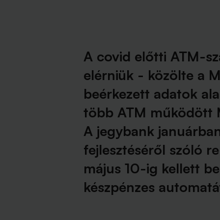
A covid előtti ATM-sz
elérniük - közölte a
beérkezett adatok al
több ATM működött 
A jegybank januárban
fejlesztéséről szóló r
május 10-ig kellett b
készpénzes automatá