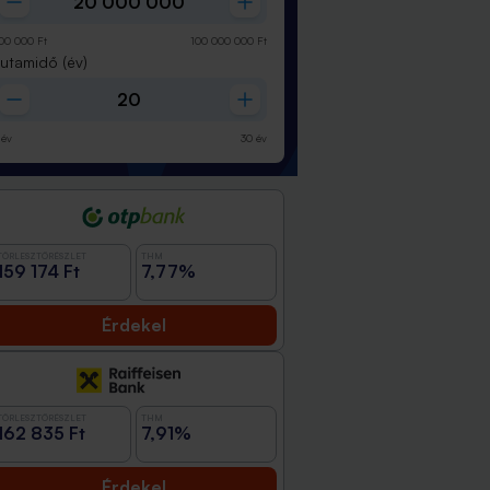
00 000
Ft
100 000 000
Ft
Futamidő
(év)
év
30
év
TÖRLESZTŐRÉSZLET
THM
159 174 Ft
7,77%
Érdekel
TÖRLESZTŐRÉSZLET
THM
162 835 Ft
7,91%
Érdekel