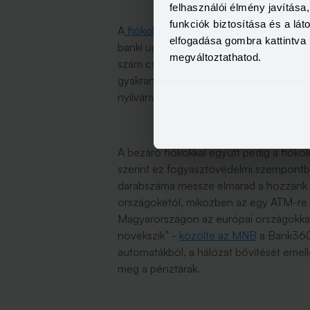
felhasználói élmény javítás
funkciók biztosítása és a lá
A
fiókok bezárása
is folyamatos, tíz év
elfogadása gombra kattintva 
banki ügyeket intézni, tavaly év végén m
megváltoztathatod.
szám csökkenni fog. Ha más miatt nem, 
gyakran egymás közvetlen közelében m
nyilvánvalóan fölöslegessé válhat a jöv
A bezáró fiókokkal együtt pedig a fióko
szerint ez fogyasztóvédelmi szempontb
darabszáma messze elmarad a hozzánk 
országokétól, miközben az egy ATM-re
Magyarországon az európai országokkal
növekszik” -
közölte az MNB
a Bank360.
automatákból, a hálózat bővítését emell
meg a pénztárak.