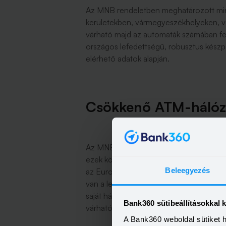
Az MNB rendeletben meghatározott min
kerületekben, vármegyeszékhelyeken, v
várható majd az automaták számában f
országos lefedettségű, robusztus készp
elérhető adatok alapján.
Csökkenő ATM-hálóza
Az MNB adatai szerint tavaly év végén
ezek között vannak persze olyanok is, 
Beleegyezés
az Euronet üzemeltet. Ennek a vállalko
van a legutolsó sajtóhírek szerint, és re
saját hálózata sorvad. A covid előtt na
Bank360 sütibeállításokkal 
várhatóan 400-500 új ATM-et kell majd
A Bank360 weboldal sütiket 