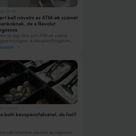
23-01-19
ért kell növelni az ATM-ek számát
bankoknak, de a Revolut
gússza
vés az egy főre jutó ATM-ek száma
gyarországon, a készpénzforgalom
szont sokkal nagyobb, mint más
olvasom
szágokban. A Magyar Nemzeti Bank
NB) a hazai hitelintézetekkel egyeztetve
zta létre a jogszabályt, nem minden
knak kell új automatákat telepítenie,
 a Revolut is kimaradt a szabályozásból.
23-07-27
t a bolti készpénzfelvétel, de hol?
ba vált lehetővé júliustól az ingyenes