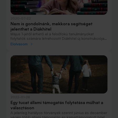
2020-07-22
Nem is gondolnánk, mekkora segítséget
jelenthet a Diákhitel
Május 1-jétől érhető el a felsőfokú tanulmányokat
folytatók számára létrehozott Diákhitel új konstrukciója.
Mivel a jelenlegi hitelek között rendkívül kedvező
Elolvasom
feltételekkel rendelkezik ez a módozat, javasolt
megvizsgálni, hogyan lehet felvenni, és milyen pénzügyi
megoldásokra érdemes költeni.
2022-01-28
Egy tucat állami támogatás folytatása múlhat a
választáson
A jelenleg hatályos törvények szerint június és december
végén több állami támogatás és kamattámogatott hitel