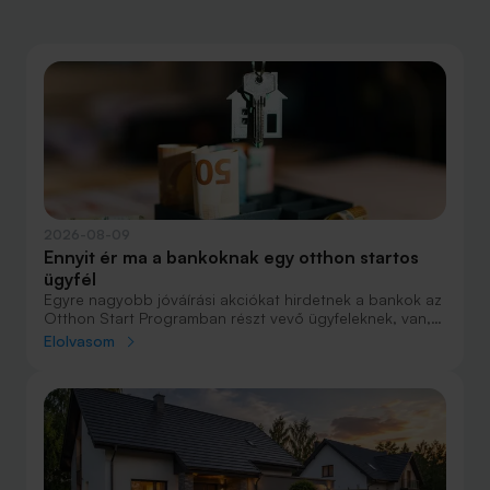
2026-08-09
Ennyit ér ma a bankoknak egy otthon startos
ügyfél
Egyre nagyobb jóváírási akciókat hirdetnek a bankok az
Otthon Start Programban részt vevő ügyfeleknek, van,
ahol összesen akár félmillió forint jóváírást is össze lehet
Elolvasom
gyűjteni különböző kedvezményekkel. Hol lehet ennek a
vége és pontosan milyen feltételeket kell vállalni a
nagyobb jóváírásért?