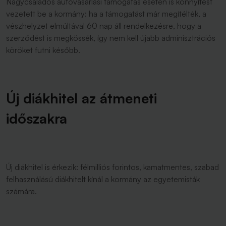
Nagycsaládos autóvásárlási támogatás esetén is könnyítést
vezetett be a kormány: ha a támogatást már megítélték, a
vészhelyzet elmúltával 60 nap áll rendelkezésre, hogy a
szerződést is megkössék, így nem kell újabb adminisztrációs
köröket futni később.
Új diákhitel az átmeneti
időszakra
Új diákhitel is érkezik: félmilliós forintos, kamatmentes, szabad
felhasználású diákhitelt kínál a kormány az egyetemisták
számára.