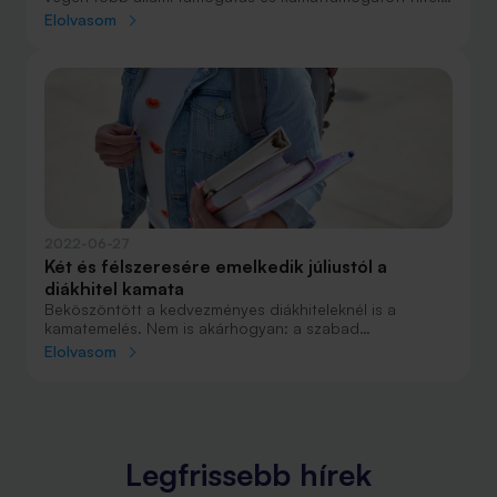
is megszűnne. Orbán Viktor miniszterelnök a héten
Elolvasom
azonban azt ígérte, hogy ha kormányon maradnak,
akkor velük együtt a családtámogatási elemek is
maradnak.
2022-06-27
Két és félszeresére emelkedik júliustól a
diákhitel kamata
Beköszöntött a kedvezményes diákhiteleknél is a
kamatemelés. Nem is akárhogyan: a szabad
felhasználású diákhitel 1 kamata július 1-jétől rögtön két
Elolvasom
és félszeresére, 1,99 százalékról 4,99 százalékra
emelkedik.
Legfrissebb hírek