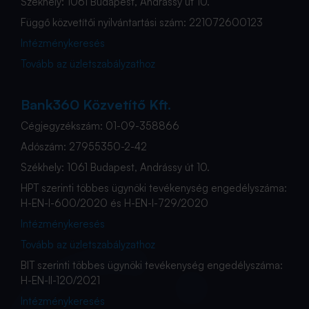
Székhely: 1061 Budapest, Andrássy út 10.
Függő közvetítői nyilvántartási szám: 221072600123
Intézménykeresés
Tovább az üzletszabályzathoz
Bank360 Közvetítő Kft.
Cégjegyzékszám: 01-09-358866
Adószám: 27955350-2-42
Székhely: 1061 Budapest, Andrássy út 10.
HPT szerinti többes ügynöki tevékenység engedélyszáma:
H-EN-I-600/2020 és H-EN-I-729/2020
Intézménykeresés
Tovább az üzletszabályzathoz
BIT szerinti többes ügynöki tevékenység engedélyszáma:
H-EN-II-120/2021
Intézménykeresés