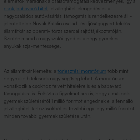
elérhetők maradnak a családtámogatási kedvezmények, így a
csok
,
babaváró hitel
, jelzáloghitel-elengedés és a
nagycsaládos autóvásárlási támogatás is rendelkezésre áll -
jelentette be Novák Katalin család- és ifjúságügyért felelős
államtitkár az operatív törzs szerdai sajtótájékoztatóján.
Szintén marad a nagyszülői gyed és a négy gyerekes
anyukák szja-mentessége.
Az államtitkár kiemelte: a
törlesztési moratórium
több mint
négymillió hitelesnek nagy segítség lehet. A moratórium
vonatkozik a csokhoz felvett hitelekre is és a babaváró
támogatásra is. Felhívta a figyelmet arra is, hogy a második
gyermek születésétől 1 millió forintot engednek el a fennálló
jelzáloghitel-tartozásokból és további egy-egy millió forintot
minden további gyermek születése után.