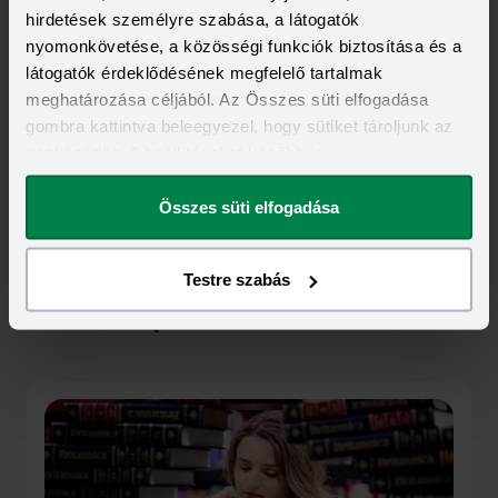
hirdetések személyre szabása, a látogatók
nyomonkövetése, a közösségi funkciók biztosítása és a
látogatók érdeklődésének megfelelő tartalmak
meghatározása céljából. Az Összes süti elfogadása
gombra kattintva beleegyezel, hogy sütiket tároljunk az
eszközödön. A beállításokat később is
megváltoztathatod.
Összes süti elfogadása
Testre szabás
Kapcsolódó cikkek