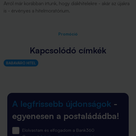
Arról már korábban írtunk, hogy diákhitelekre - akár az újakra
is - érvényes a hitelmoratórium.
Promóció
Kapcsolódó címkék
BABAVÁRÓ HITEL
A legfrissebb újdonságok
-
egyenesen a postaládádba!
Elolvastam és elfogadom a Bank360