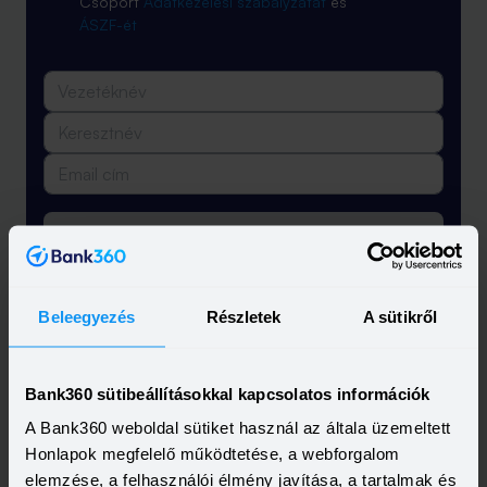
Csoport
Adatkezelési szabályzatát
és
ÁSZF-ét
Feliratkozás
Beleegyezés
Részletek
A sütikről
Bank360 sütibeállításokkal kapcsolatos információk
A Bank360 weboldal sütiket használ az általa üzemeltett
Honlapok megfelelő működtetése, a webforgalom
elemzése, a felhasználói élmény javítása, a tartalmak és