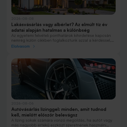
2026-08-08
Lakásvásárlás vagy albérlet? Az elmúlt tíz év
adatai alapján hatalmas a különbség
Az egyetemi felvételi ponthatárok kihirdetése kapcsán
nemrég külön cikkben foglalkoztunk azzal a kérdéssel,
hogy lakást venni vagy vásárolni éri meg jobban. Előző
Elolvasom
cikkünkben jelentős részben a jövőre vonatkozó
becsléseket tettünk, amelyek alapján arra jutottunk, aki
csak teheti, annak mindenképpen megéri a
lakásvásárlás. De mi a helyzet akkor, ha inkább a
múltbéli adatokra koncentrálunk? Hogyan áll ma valaki,
aki 2016-ban lakást vásárolt, illetve valaki, aki a bérlés
mellett döntött, illetve jobb híján arra kényszerült?
2026-08-06
Autóvásárlás lízinggel: minden, amit tudnod
kell, mielőtt először belevágsz
A lízing sokak számára vonzó megoldás, ha autót vagy
más nagyobb értékű eszközt szeretnének használni