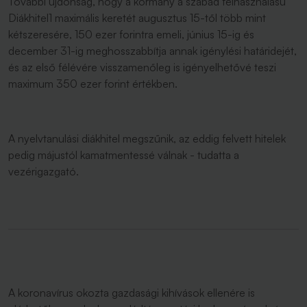
További újdonság, hogy a kormány a szabad felhasználású
Diákhitel1 maximális keretét augusztus 15-től több mint
kétszeresére, 150 ezer forintra emeli, június 15-ig és
december 31-ig meghosszabbítja annak igénylési határidejét,
és az első félévére visszamenőleg is igényelhetővé teszi
maximum 350 ezer forint értékben.
A nyelvtanulási diákhitel megszűnik, az eddig felvett hitelek
pedig májustól kamatmentessé válnak - tudatta a
vezérigazgató.
A koronavírus okozta gazdasági kihívások ellenére is