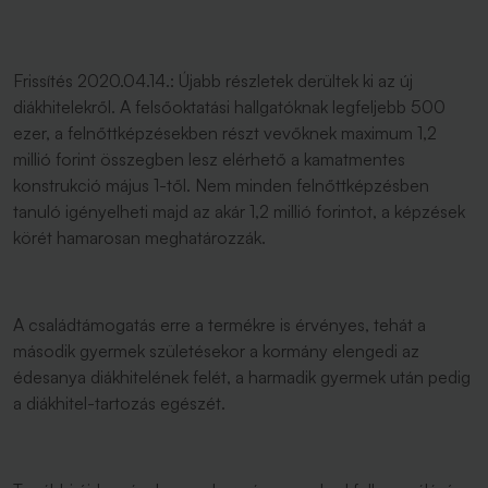
Frissítés 2020.04.14.:
Újabb részletek derültek ki az új
diákhitelekről. A felsőoktatási hallgatóknak legfeljebb 500
ezer, a felnőttképzésekben részt vevőknek maximum 1,2
millió forint összegben lesz elérhető a kamatmentes
konstrukció május 1-től. Nem minden felnőttképzésben
tanuló igényelheti majd az akár 1,2 millió forintot, a képzések
körét hamarosan meghatározzák.
A családtámogatás erre a termékre is érvényes, tehát a
második gyermek születésekor a kormány elengedi az
édesanya diákhitelének felét, a harmadik gyermek után pedig
a diákhitel-tartozás egészét.