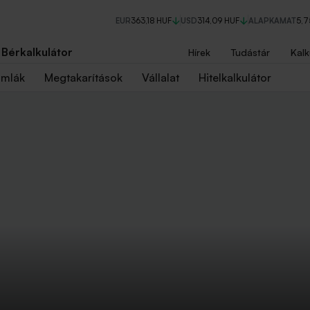
EUR
363,18 HUF
USD
314,09 HUF
ALAPKAMAT
5,
Bérkalkulátor
Hírek
Tudástár
Kalk
ámlák
Megtakarítások
Vállalat
Hitelkalkulátor