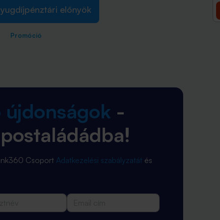
yugdíjpénztári előnyök
Promóció
b újdonságok
-
 postaládádba!
Bank360 Csoport
Adatkezelési szabályzatát
és