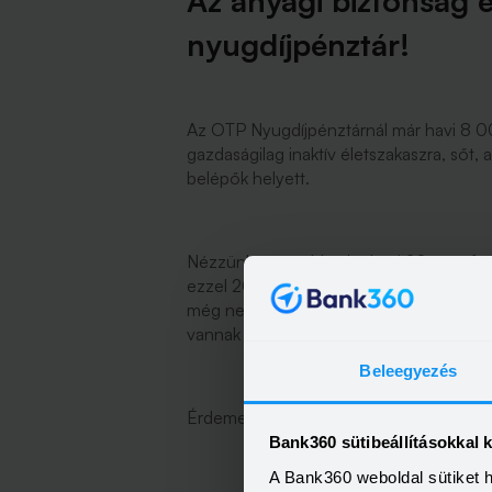
Az anyagi biztonság e
nyugdíjpénztár!
Az OTP Nyugdíjpénztárnál már havi 8 000 
gazdaságilag inaktív életszakaszra, sőt, 
belépők helyett.
Nézzünk egy példát: ha havi 20 ezer for
ezzel 20 év múlva több mint 9 millió fo
még nem lesz 40 éves, amikor már abba
vannak biztosítva.
Beleegyezés
Érdemes végigfuttatni néhány kalkuláci
Bank360 sütibeállításokkal 
A Bank360 weboldal sütiket 