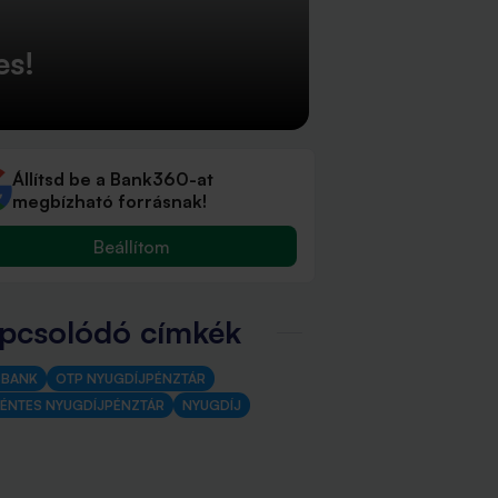
es!
Állítsd be a Bank360-at
megbízható forrásnak!
Beállítom
pcsolódó címkék
 BANK
OTP NYUGDÍJPÉNZTÁR
ÉNTES NYUGDÍJPÉNZTÁR
NYUGDÍJ