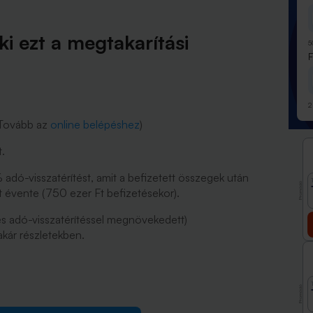
i ezt a megtakarítási
5
2
 (Tovább az
online belépéshez
)
t.
adó-visszatérítést, amit a befizetett összegek után
Promóció
et évente (750 ezer Ft befizetésekor).
és adó-visszatérítéssel megnövekedett)
kár részletekben.
Promóció