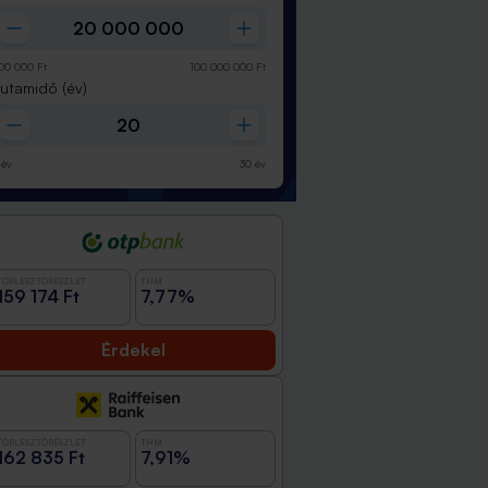
00 000
Ft
100 000 000
Ft
Futamidő
(év)
év
30
év
TÖRLESZTŐRÉSZLET
THM
159 174 Ft
7,77%
Érdekel
TÖRLESZTŐRÉSZLET
THM
162 835 Ft
7,91%