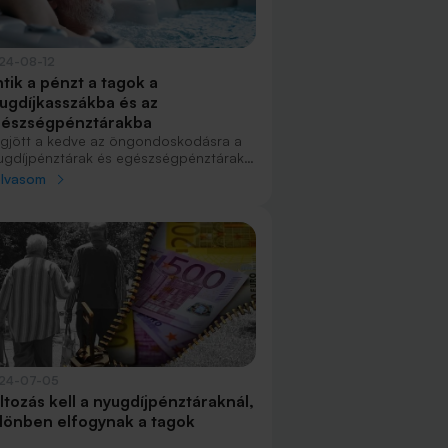
24-08-12
tik a pénzt a tagok a
ugdíjkasszákba és az
észségpénztárakba
gjött a kedve az öngondoskodásra a
ugdíjpénztárak és egészségpénztárak
gjainak. Amíg azonban az előbbiekben
olvasom
ak a vagyon nőtt lendületesen, az
óbbiakban a tagság is.
24-07-05
ltozás kell a nyugdíjpénztáraknál,
lönben elfogynak a tagok