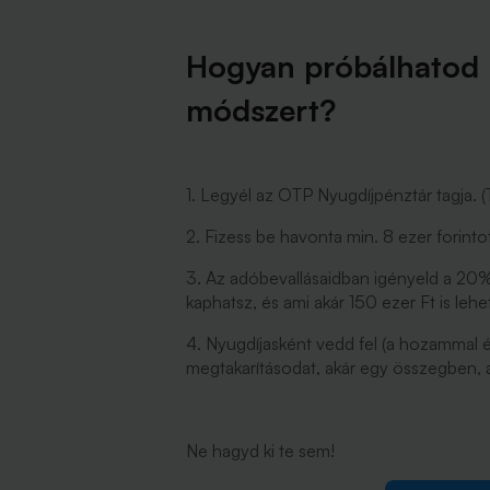
Hogyan próbálhatod k
módszert?
1. Legyél az OTP Nyugdíjpénztár tagja.
2. Fizess be havonta min. 8 ezer forinto
3. Az adóbevallásaidban igényeld a 20% 
kaphatsz, és ami akár 150 ezer Ft is leh
4. Nyugdíjasként vedd fel (a hozammal 
megtakarításodat, akár egy összegben, a
Ne hagyd ki te sem!