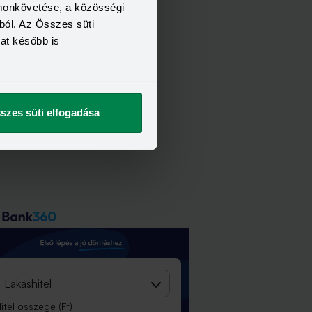
omonkövetése, a közösségi
ból. Az Összes süti
kat később is
szes süti elfogadása
Lakáshitel
itel összege
(Ft)