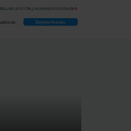
75%
INFLÁCIÓ
1,2%
MUNKANÉLKÜLISÉG
4,4%
Bejelentkezés
ulátorok