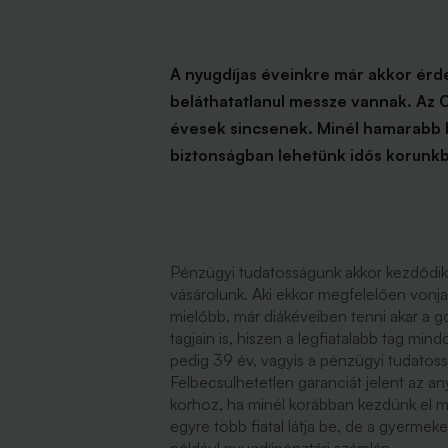
A nyugdíjas éveinkre már akkor ér
beláthatatlanul messze vannak. Az 
évesek sincsenek. Minél hamarabb 
biztonságban lehetünk idős korunk
Pénzügyi tudatosságunk akkor kezdődik
vásárolunk. Aki ekkor megfelelően vonja
mielőbb, már diákéveiben tenni akar a g
tagjain is, hiszen a legfiatalabb tag mi
pedig 39 év, vagyis a pénzügyi tudatoss
Felbecsülhetetlen garanciát jelent az an
korhoz, ha minél korábban kezdünk el me
egyre több fiatal látja be, de a gyermeke