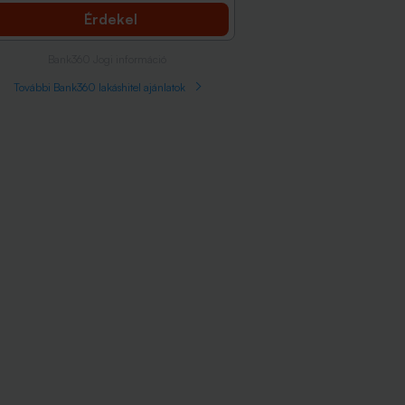
Érdekel
Bank360 Jogi információ
További Bank360 lakáshitel ajánlatok