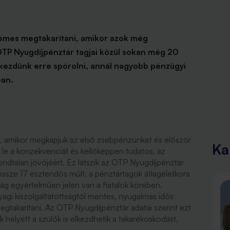
demes megtakarítani, amikor azok még
OTP Nyugdíjpénztár tagjai közül sokan még 20
kezdünk erre spórolni, annál nagyobb pénzügyi
ban.
, amikor megkapjuk az első zsebpénzünket és először
Ka
 le a konzekvenciát és kellőképpen tudatos, az
ondtalan jövőjéért. Ez látszik az OTP Nyugdíjpénztár
ndössze 17 esztendős múlt, a pénztártagok átlagéletkora
ág egyértelműen jelen van a fiatalok körében.
yagi kiszolgáltatottságtól mentes, nyugalmas idős
gtakarítani. Az OTP Nyugdíjpénztár adatai szerint ezt
k helyett a szülők is elkezdhetik a takarékoskodást,