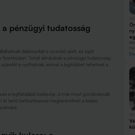
20
Ön
 a pénzügyi tudatosság
ny
eg
Me
ny
állalhatnak diákmunkát a szünidő alatt, és saját
ta
El
ik fizetésüket. Tehát elindulnak a pénzügyi tudatosság
cs
ut
 számlát is nyithatnak, amivel a legtöbbet tehetnek a
ves a legfiatalabb belépője, ő már most gondoskodik
 át tartó befizetéseivel megteremtheti a békés
 számára.
20
Vá
kü