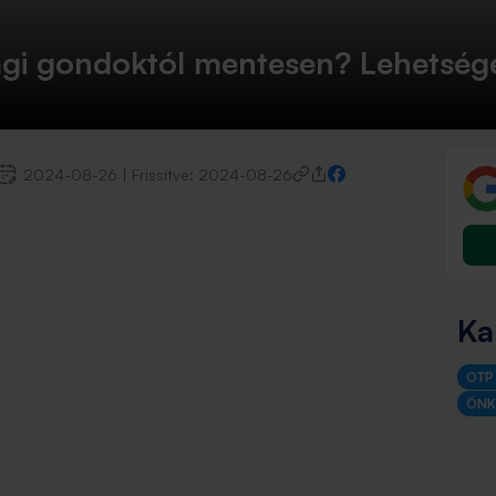
agi gondoktól mentesen? Lehetség
2024-08-26
|
Frissítve:
2024-08-26
Ka
OTP
ÖNK