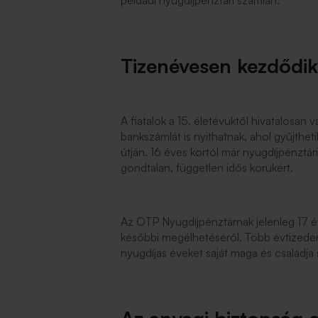
például nyugdíjpénztári számlán.
Tizenévesen kezdődik
A fiatalok a 15. életévüktől hivatalosan v
bankszámlát is nyithatnak, ahol gyűjthet
útján. 16 éves kortól már nyugdíjpénztári
gondtalan, független idős korukért.
Az OTP Nyugdíjpénztárnak jelenleg 17 é
későbbi megélhetéséről. Több évtizeden
nyugdíjas éveket saját maga és családja