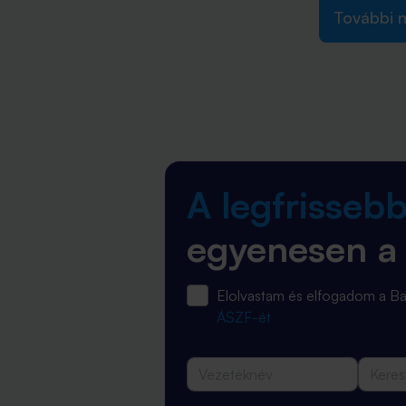
További n
A legfrisseb
egyenesen a
Elolvastam és elfogadom a 
ÁSZF-ét