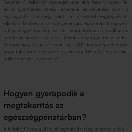
forinttal! A feltöltött összeget épp arra használhatod fel,
amire gyermeked várása, érkezése és nevelése során a
legnagyobb szükség van: a szülészet-nőgyógyászati
ellátástól kezdve, a sok-sok pelenkán, tápszeren át egészen
a légzésfigyelőig. Sőt, családi támogatásokra is fordíthatod
megtakarításodat: születési-, később pedig gyermeknevelési
támogatásra. Lépj be most az OTP Egészségpénztárba,
hogy több forrásod legyen családodra! Ráadásul most akár 1
millió forintot is nyerhetsz!
Hogyan gyarapodik a
megtakarítás az
egészségpénztárban?
A feltöltött összeg 20%-át kaphatod vissza, mégpedig adó-