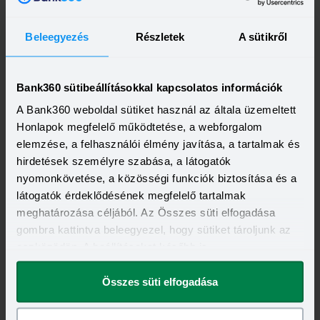
Beleegyezés
Részletek
A sütikről
Bank360 sütibeállításokkal kapcsolatos információk
A Bank360 weboldal sütiket használ az általa üzemeltett
Honlapok megfelelő működtetése, a webforgalom
elemzése, a felhasználói élmény javítása, a tartalmak és
Kapcsolódó címkék
hirdetések személyre szabása, a látogatók
nyomonkövetése, a közösségi funkciók biztosítása és a
OTP BANK
OTP EGÉSZSÉGPÉNZTÁR
látogatók érdeklődésének megfelelő tartalmak
meghatározása céljából. Az Összes süti elfogadása
gombra kattintva beleegyezel, hogy sütiket tároljunk az
eszközödön. A beállításokat később is
megváltoztathatod.
Összes süti elfogadása