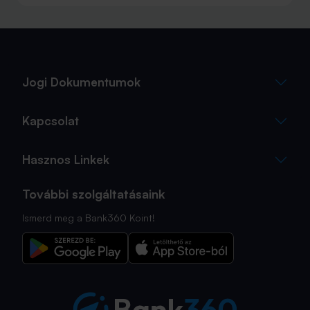
maradványérték, THM, GAP – csak néhány azok közül a
fogalmak közül, amelyekkel biztosan találkozol.
Jogi Dokumentumok
Kapcsolat
Hasznos Linkek
További szolgáltatásaink
Ismerd meg a Bank360 Koint!