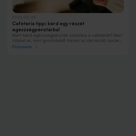
2022-02-24
Cafeteria tipp: kérd egy részét
egészségpénztárba!
Miért kérd egészségpénztári számlára a cafeteriát? Mert
többet ér, mint gondolnád! Hiszen az ide kerülő összeg
után akár 150 ezer forint adó-visszatérítést is kaphatsz
Elolvasom
évente.