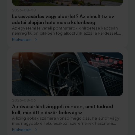
2026-08-08
Lakásvásárlás vagy albérlet? Az elmúlt tíz év
adatai alapján hatalmas a különbség
Az egyetemi felvételi ponthatárok kihirdetése kapcsán
nemrég külön cikkben foglalkoztunk azzal a kérdéssel,
hogy lakást venni vagy vásárolni éri meg jobban. Előző
Elolvasom
cikkünkben jelentős részben a jövőre vonatkozó
becsléseket tettünk, amelyek alapján arra jutottunk, aki
csak teheti, annak mindenképpen megéri a
lakásvásárlás. De mi a helyzet akkor, ha inkább a
múltbéli adatokra koncentrálunk? Hogyan áll ma valaki,
aki 2016-ban lakást vásárolt, illetve valaki, aki a bérlés
mellett döntött, illetve jobb híján arra kényszerült?
2026-08-06
Autóvásárlás lízinggel: minden, amit tudnod
kell, mielőtt először belevágsz
A lízing sokak számára vonzó megoldás, ha autót vagy
más nagyobb értékű eszközt szeretnének használni
anélkül, hogy azt egy összegben ki kellene fizetniük.
Elolvasom
Elsőre azonban könnyű elveszni a részletekben: önerő,