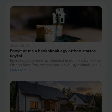
2026-08-09
Ennyit ér ma a bankoknak egy otthon startos
ügyfél
Egyre nagyobb jóváírási akciókat hirdetnek a bankok az
Otthon Start Programban részt vevő ügyfeleknek, van,
ahol összesen akár félmillió forint jóváírást is össze lehet
Elolvasom
gyűjteni különböző kedvezményekkel. Hol lehet ennek a
vége és pontosan milyen feltételeket kell vállalni a
nagyobb jóváírásért?