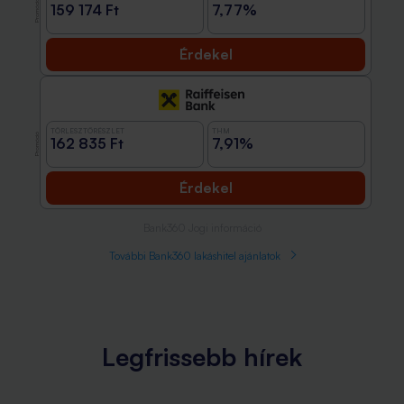
Promóció
159 174 Ft
7,77%
Érdekel
TÖRLESZTŐRÉSZLET
THM
Promóció
162 835 Ft
7,91%
Érdekel
Bank360 Jogi információ
További Bank360 lakáshitel ajánlatok
Legfrissebb hírek