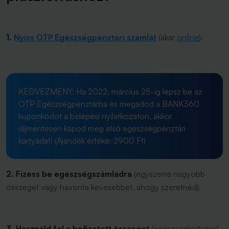
1.
Nyiss OTP Egészségpénztári számlát
(akár
online
).
KEDVEZMÉNY: Ha 2022. március 25-ig lépsz be az
OTP Egészségpénztárba és megadod a BANK360
kuponkódot a belépési nyilatkozaton, akkor
díjmentesen kapod meg első egészségpénztári
kártyádat! (Ajándék értéke: 2900 Ft)
2. Fizess be egészségszámládra
(egyszerre nagyobb
összeget vagy havonta kevesebbet, ahogy szeretnéd).
3. Használd fel a befizetett összeget
(egészségkártyával,