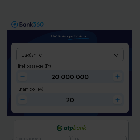
Lakáshitel
Hitel összege
(Ft)
Futamidő
(év)
TÖRLESZTŐRÉSZLET
THM