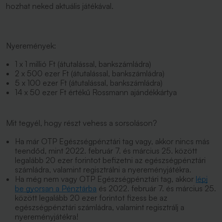
hozhat neked aktuális játékával.
Nyeremények:
1 x 1 millió Ft (átutalással, bankszámládra)
2 x 500 ezer Ft (átutalással, bankszámládra)
5 x 100 ezer Ft (átutalással, bankszámládra)
14 x 50 ezer Ft értékű Rossmann ajándékkártya
Mit tegyél, hogy részt vehess a sorsoláson?
Ha már OTP Egészségpénztári tag vagy, akkor nincs más
teendőd, mint 2022. február 7. és március 25. között
legalább 20 ezer forintot befizetni az egészségpénztári
számládra, valamint regisztrálni a nyereményjátékra.
Ha még nem vagy OTP Egészségpénztári tag, akkor
lépj
be gyorsan a Pénztárba
és 2022. február 7. és március 25.
között legalább 20 ezer forintot fizess be az
egészségpénztári számládra, valamint regisztrálj a
nyereményjátékra!