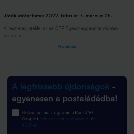
Játék időtartama: 2022. február 7.-március 25.
A részletes játékleírás az OTP Egészségpénztár oldalán
érhető el.
Promóció
A legfrissebb újdonságok
-
egyenesen a postaládádba!
Elolvastam és elfogadom a Bank360
Csoport
Adatkezelési szabályzatát
és
ÁSZF-ét