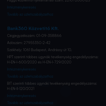
Függő közvetítői nyilvántartási szám: 221072600123
Intézménykeresés
Tovább az üzletszabályzathoz
Bank360 Közvetítő Kft.
Cégjegyzékszám: 01-09-358866
Adószám: 27955350-2-42
Székhely: 1061 Budapest, Andrássy út 10.
HPT szerinti többes ügynöki tevékenység engedélyszáma:
H-EN-I-600/2020 és H-EN-I-729/2020
Intézménykeresés
Tovább az üzletszabályzathoz
BIT szerinti többes ügynöki tevékenység engedélyszáma:
H-EN-II-120/2021
Intézménykeresés
Tovább az üzletszabályzathoz