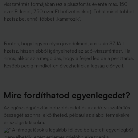
visszatérítés formájában (ez a pluszforrás évente max. 150
ezer Ft lehet, 750 ezer Ft befizetésekor). Tehát minél többet
fizetsz be, annál többet „kamatozik”.
Fontos, hogy legyen olyan jövedelmed, ami után SZJA-t
fizetsz, hiszen ebből igényelheted az adó-visszatérítést. Ha
nincs, akkor az a megoldás, hogy a férjed lép be a pénztárba.
Később pedig mindketten élvezhetitek a tagság előnyeit.
Mire fordíthatod egyenlegedet?
Az egészségpénztári befizetéseidet és az adó-visszatérítés
összegét azonnal elköltheted, például az alábbi termékekre
és szolgáltatásokra:
* A támogatások a legalább fél éve befizetett egyenlegből
igényelhetők, ezért érdemes mielőbb elkezdeni a